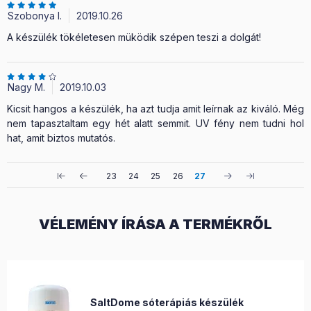
Szobonya I.
2019.10.26
A készülék tökéletesen müködik szépen teszi a dolgát!
Nagy M.
2019.10.03
Kicsit hangos a készülék, ha azt tudja amit leírnak az kiváló. Még
nem tapasztaltam egy hét alatt semmit. UV fény nem tudni hol
hat, amit biztos mutatós.
23
24
25
26
27
VÉLEMÉNY ÍRÁSA A TERMÉKRŐL
SaltDome sóterápiás készülék