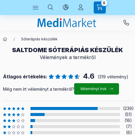
0
Sóterápiás készülék
SALTDOME SÓTERÁPIÁS KÉSZÜLÉK
Vélemények a termékről
4.6
Átlagos értékelés:
(319 vélemény)
Még nem írt véleményt a termékről?
Véleményt írok
(239)
(51)
(16)
(7)
(6)