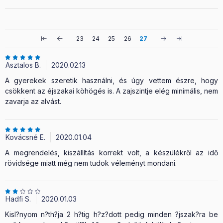
23
24
25
26
27
Asztalos B.
2020.02.13
A gyerekek szeretik használni, és úgy vettem észre, hogy
csökkent az éjszakai köhögés is. A zajszintje elég minimális, nem
zavarja az alvást.
Kovácsné E.
2020.01.04
A megrendelés, kiszállítás korrekt volt, a készülékről az idő
rövidsége miatt még nem tudok véleményt mondani.
Hadfi S.
2020.01.03
Kisl?nyom n?th?ja 2 h?tig h?z?dott pedig minden ?jszak?ra be