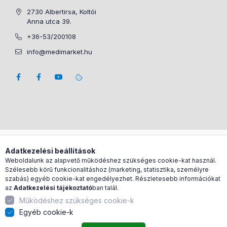
2730 Albertirsa, Koltói
Anna utca 39.
+36-53/200108
info@medimarket.hu
Árukereső.hu
Adatkezelési beállítások
Weboldalunk az alapvető működéshez szükséges cookie-kat használ.
Szélesebb körű funkcionalitáshoz (marketing, statisztika, személyre
szabás) egyéb cookie-kat engedélyezhet. Részletesebb információkat
az
Adatkezelési tájékoztató
ban talál.
Működéshez szükséges cookie-k
Egyéb cookie-k