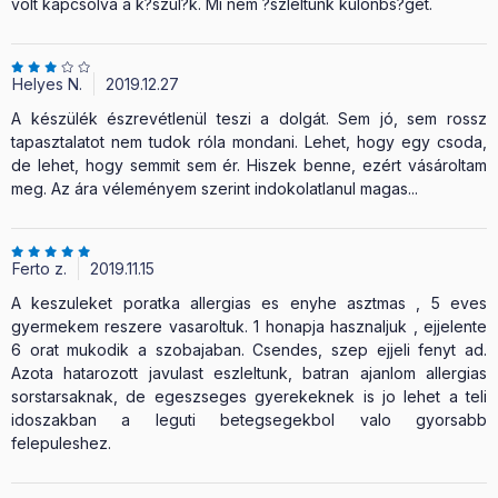
volt kapcsolva a k?szül?k. Mi nem ?szleltünk különbs?get.
Helyes N.
2019.12.27
A készülék észrevétlenül teszi a dolgát. Sem jó, sem rossz
tapasztalatot nem tudok róla mondani. Lehet, hogy egy csoda,
de lehet, hogy semmit sem ér. Hiszek benne, ezért vásároltam
meg. Az ára véleményem szerint indokolatlanul magas...
Ferto z.
2019.11.15
A keszuleket poratka allergias es enyhe asztmas , 5 eves
gyermekem reszere vasaroltuk. 1 honapja hasznaljuk , ejjelente
6 orat mukodik a szobajaban. Csendes, szep ejjeli fenyt ad.
Azota hatarozott javulast eszleltunk, batran ajanlom allergias
sorstarsaknak, de egeszseges gyerekeknek is jo lehet a teli
idoszakban a leguti betegsegekbol valo gyorsabb
felepuleshez.