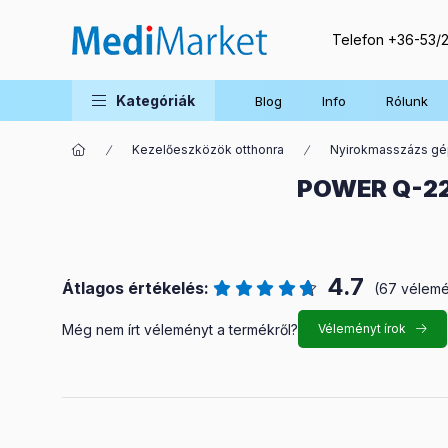
Telefon
+36-53/
Kategóriák
Blog
Info
Rólunk
Kezelőeszközök otthonra
Nyirokmasszázs g
POWER Q-22
4.7
Átlagos értékelés:
(67 vélem
Még nem írt véleményt a termékről?
Véleményt írok