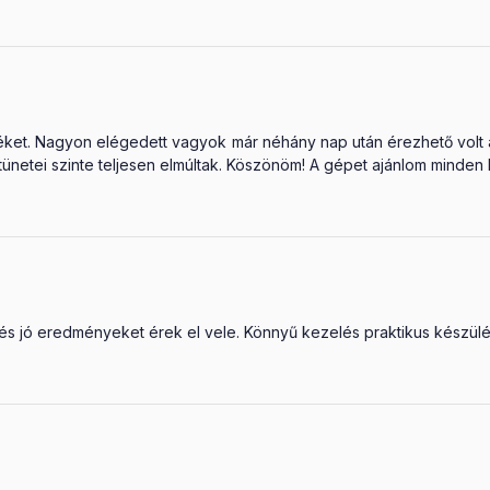
et. Nagyon elégedett vagyok már néhány nap után érezhető volt a
tünetei szinte teljesen elmúltak. Köszönöm! A gépet ajánlom minden
s jó eredményeket érek el vele. Könnyű kezelés praktikus készülé