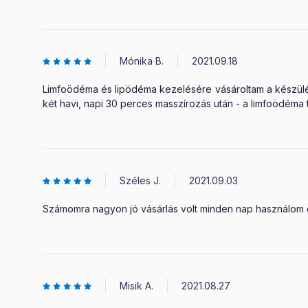
Mónika B.
2021.09.18
Limfoödéma és lipödéma kezelésére vásároltam a készülék
két havi, napi 30 perces masszírozás után - a limfoödéma 
Széles J.
2021.09.03
Számomra nagyon jó vásárlás volt minden nap használom é
Misik A.
2021.08.27