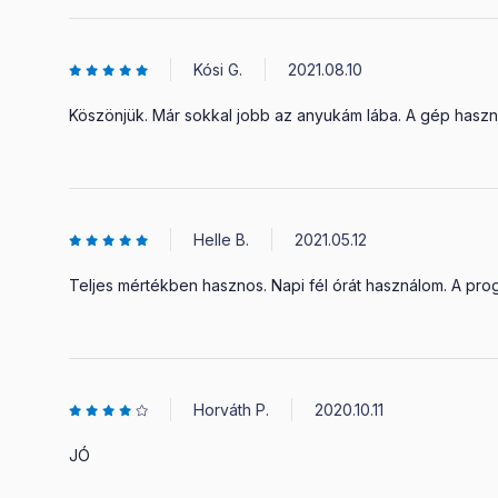
Kósi G.
2021.08.10
Köszönjük. Már sokkal jobb az anyukám lába. A gép használa
Helle B.
2021.05.12
Teljes mértékben hasznos. Napi fél órát használom. A pr
Horváth P.
2020.10.11
JÓ