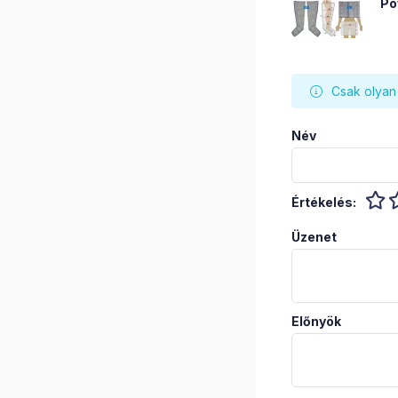
Po
Csak olyan 
Név
Értékelés:
Üzenet
Előnyök