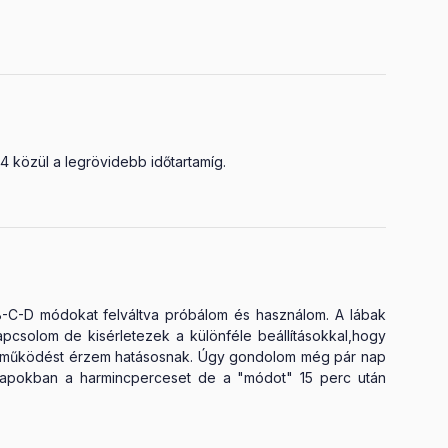
 közül a legrövidebb időtartamíg.
B-C-D módokat felváltva próbálom és használom. A lábak
solom de kisérletezek a különféle beállításokkal,hogy
atos működést érzem hatásosnak. Úgy gondolom még pár nap
 napokban a harmincperceset de a "módot" 15 perc után