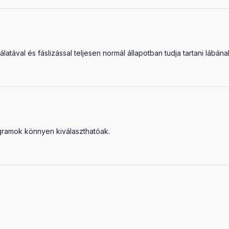
tával és fáslizással teljesen normál állapotban tudja tartani lábán
ogramok könnyen kiválaszthatóak.