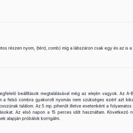
s részen nyom, (térd, comb) míg a lábszáron csak egy és az is a 4
gfelelő beállítások megtalálásával még az elején vagyok. Az A-
a felső combra gyakorolt nyomás nem szükséges ezért azt kikapc
 hosszúnak találom. Az 5 mp. pihenőt illetve esetenként a folyam
tásokat. Az első napon a 15 perces időt használtam. Következő
ek alapján próbálok korrigálni.