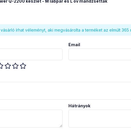
wer Q-2200 készlet - M lábpár és L öv mandzsetták
vásárló írhat véleményt, aki megvásárolta a terméket az elmúlt 365
Email
Hátrányok