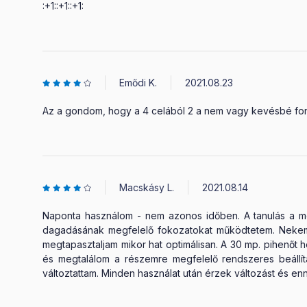
:+1::+1::+1:
Emődi K.
2021.08.23
Az a gondom, hogy a 4 celából 2 a nem vagy kevésbé fonto
Macskásy L.
2021.08.14
Naponta használom - nem azonos időben. A tanulás a me
dagadásának megfelelő fokozatokat működtetem. Nekem 
megtapasztaljam mikor hat optimálisan. A 30 mp. pihenőt
és megtalálom a részemre megfelelő rendszeres beállí
változtattam. Minden használat után érzek változást és enn