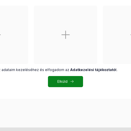
z adataim kezeléséhez és elfogadom az
Adatkezelési tájékoztató
t.
Elküld