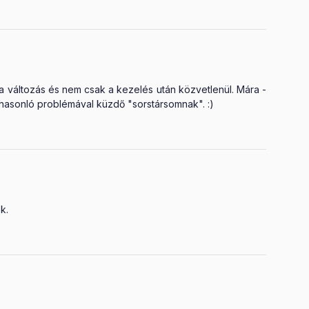
 változás és nem csak a kezelés után közvetlenül. Mára -
 hasonló problémával küzdő "sorstársomnak". :)
k.