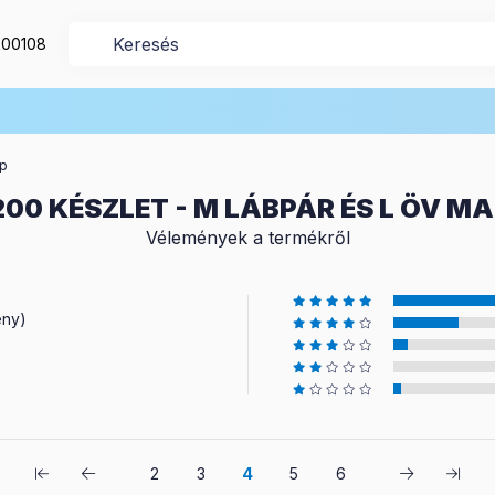
200108
ép
00 KÉSZLET - M LÁBPÁR ÉS L ÖV 
Vélemények a termékről
ény)
2
3
4
5
6