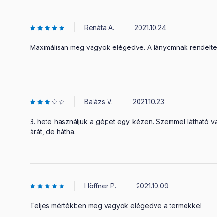
Renáta A.
2021.10.24
Maximálisan meg vagyok elégedve. A lányomnak rendeltem,
Balázs V.
2021.10.23
3. hete használjuk a gépet egy kézen. Szemmel látható va
árát, de hátha.
Höffner P.
2021.10.09
Teljes mértékben meg vagyok elégedve a termékkel