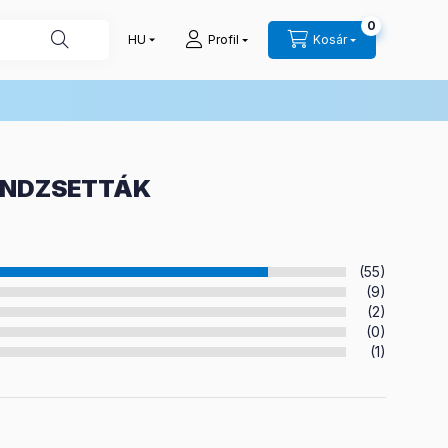
0
Profil
Kosár
MANDZSETTÁK
(55)
(9)
(2)
(0)
(1)