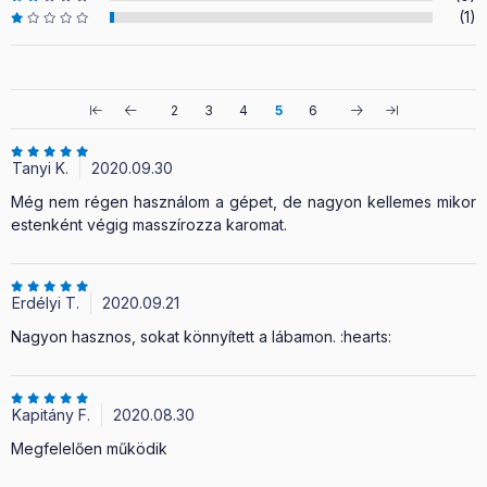
(1)
2
3
4
5
6
Tanyi K.
2020.09.30
Még nem régen használom a gépet, de nagyon kellemes mikor
estenként végig masszírozza karomat.
Erdélyi T.
2020.09.21
Nagyon hasznos, sokat könnyített a lábamon. :hearts:
Kapitány F.
2020.08.30
Megfelelően működik