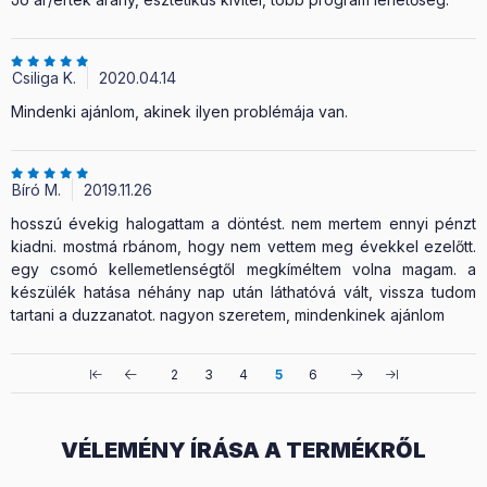
Csiliga K.
2020.04.14
Mindenki ajánlom, akinek ilyen problémája van.
Bíró M.
2019.11.26
hosszú évekig halogattam a döntést. nem mertem ennyi pénzt
kiadni. mostmá rbánom, hogy nem vettem meg évekkel ezelőtt.
egy csomó kellemetlenségtől megkíméltem volna magam. a
készülék hatása néhány nap után láthatóvá vált, vissza tudom
tartani a duzzanatot. nagyon szeretem, mindenkinek ajánlom
2
3
4
5
6
VÉLEMÉNY ÍRÁSA A TERMÉKRŐL