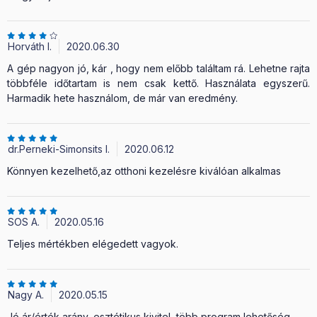
Horváth I.
2020.06.30
A gép nagyon jó, kár , hogy nem előbb találtam rá. Lehetne rajta
többféle időtartam is nem csak kettő. Használata egyszerű.
Harmadik hete használom, de már van eredmény.
dr.Perneki-Simonsits I.
2020.06.12
Könnyen kezelhető,az otthoni kezelésre kiválóan alkalmas
SOS A.
2020.05.16
Teljes mértékben elégedett vagyok.
Nagy A.
2020.05.15
Jó ár/érték arány, esztétikus kivitel, több program lehetőség.