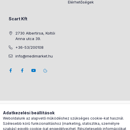
Elérhetőségek
Scart Kft
2730 Albertirsa, Koltói
Anna utca 39.
+36-53/200108
info@medimarket.hu
Árukereső.hu
Adatkezelési beállítások
Weboldalunk az alapvető működéshez szükséges cookie-kat használ.
Szélesebb körű funkcionalitáshoz (marketing, statisztika, személyre
szabás) egyéb cookie-kat engedélyezhet. Részletesebb információkat