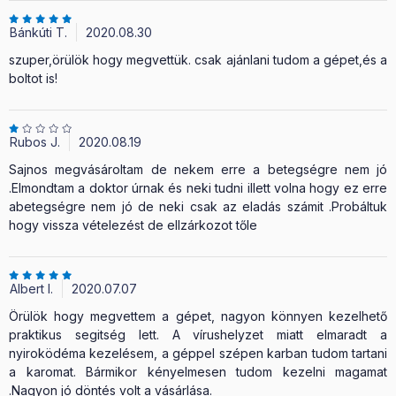
Bánkúti T.
2020.08.30
szuper,örülök hogy megvettük. csak ajánlani tudom a gépet,és a
boltot is!
Rubos J.
2020.08.19
Sajnos megvásároltam de nekem erre a betegségre nem jó
.Elmondtam a doktor úrnak és neki tudni illett volna hogy ez erre
abetegségre nem jó de neki csak az eladás számit .Probáltuk
hogy vissza vételezést de ellzárkozot tőle
Albert I.
2020.07.07
Örülök hogy megvettem a gépet, nagyon könnyen kezelhető
praktikus segitség lett. A vírushelyzet miatt elmaradt a
nyiroködéma kezelésem, a géppel szépen karban tudom tartani
a karomat. Bármikor kényelmesen tudom kezelni magamat
.Nagyon jó döntés volt a vásárlása.