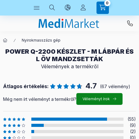
0
Nyirokmasszázs gép
POWER Q-2200 KÉSZLET - M LÁBPÁR ÉS
L ÖV MANDZSETTÁK
Vélemények a termékről
4.7
Átlagos értékelés:
(67 vélemény)
Még nem írt véleményt a termékről?
Véleményt írok
(55)
(9)
(2)
(0)