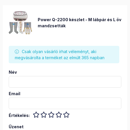
Power Q-2200 készlet - M lábpár és L öv
mandzsetták
Csak olyan vásárló írhat véleményt, aki
megvásárolta a terméket az elmúlt 365 napban
Név
Email
Értékelés:
Üzenet