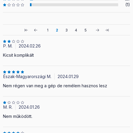
(1)
1
2
3
4
5
P. M.
2024.02.26
Kicsit komplikált
Észak-Magyarországi M.
2024.01.29
Nem régen van meg a gép de remélem hasznos lesz
M. R.
2024.01.26
Nem működött.