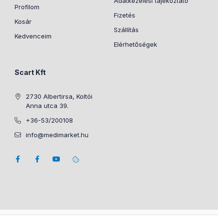
Adatkezelési tájékoztató
Profilom
Fizetés
Kosár
Szállítás
Kedvenceim
Elérhetőségek
Scart Kft
2730 Albertirsa, Koltói
Anna utca 39.
+36-53/200108
info@medimarket.hu