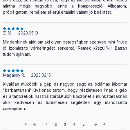
mintha mégis nagyobb lenne a kompresszió. Állítgatom,
próbálgatom, remélem sikerül eltalálni valami jó beállítást.
Z. M.
2023.05.13
Mindenkinek ajánlom aki olyan beteqs?qben szenved mint ?n,de
jó izomlazitó vérkeringést serkentő. Remek k?szül?k!!! Bátran
tudom ajánlani.
Magassy R.
2023.02.15
Kiválóan müködik a gép és nagyon segit az ödémás lábomat
"karbantartani".Kíválónak tartom, hogy részletesen írnak a gép
és a tartozékok használatáról.Külön köszönet a munkatársaknak
akik kedvesen és türelmesen segítettek egy mandzsetta
cseréjében.
1
2
3
4
5