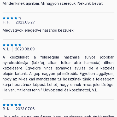
Mindenkinek ajánlom. Mi nagyon szeretjük. Nekünk bevált.
H. F.
2023.08.27
Megvagyok elégedve hasznos készülék!
V. L.
2023.08.09
A készüléket a feleségem használja súlyos jobbkari
nyiroködémája (kézfej, alkar, felkar alsó harmada) itthoni
kezelésére. Egyelőre nincs látványos javulás, de a kezelés
elején tartunk. A gép nagyon jól működik. Egyetlen aggályom,
hogy az M-es kari mandzsetta túl hosszúnak tűnik a feleségem
karja hosszához képest. Lehet, hogy ennek nincs jelentősége.
Ha van, mit lehet tenni? Üdvözlettel és köszönettel, V.L.
B. K.
2023.07.06
Jó a gép, de nekem furcsa, hogy az alacsonyabb érték mellett