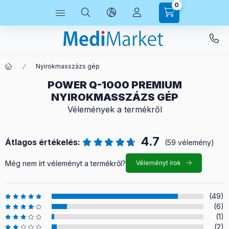
0
Nyirokmasszázs gép
POWER Q-1000 PREMIUM
NYIROKMASSZÁZS GÉP
Vélemények a termékről
4.7
Átlagos értékelés:
(59 vélemény)
Még nem írt véleményt a termékről?
Véleményt írok
(49)
(6)
(1)
(2)