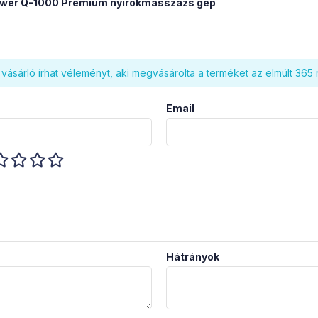
wer Q-1000 Premium nyirokmasszázs gép
vásárló írhat véleményt, aki megvásárolta a terméket az elmúlt 365
Email
Hátrányok