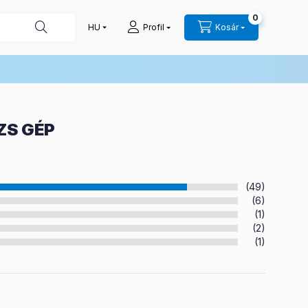
0
Profil
Kosár
ZS GÉP
(49)
(6)
(1)
(2)
(1)