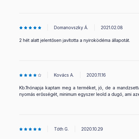
Domanovszky Á.
2021.02.08
2 hét alatt jelentősen javította a nyiroködéma állapotát.
Kovács A.
2020.11.16
Kb.1hónapja kaptam meg a terméket, jó, de a mandzsetták
nyomás erősségét, minimum egyszer leold a dugó, ami azért
Tóth G.
2020.10.29