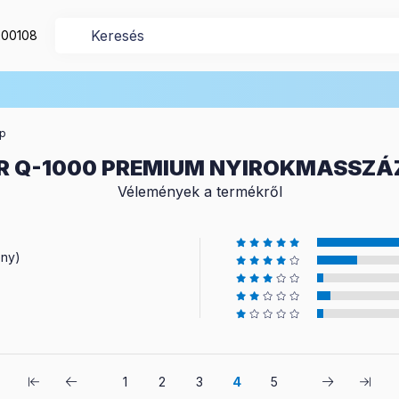
200108
ép
 Q-1000 PREMIUM NYIROKMASSZÁ
Vélemények a termékről
ény)
1
2
3
4
5