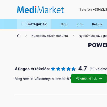
Telefon
+36-53/
Kategóriák
Blog
Info
Rólunk
Kezelőeszközök otthonra
Nyirokmasszázs g
POWER
4.7
Átlagos értékelés:
(59 vélem
Még nem írt véleményt a termékről?
Véleményt írok