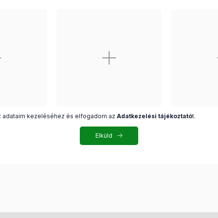
z adataim kezeléséhez és elfogadom az
Adatkezelési tájékoztató
t.
Elküld