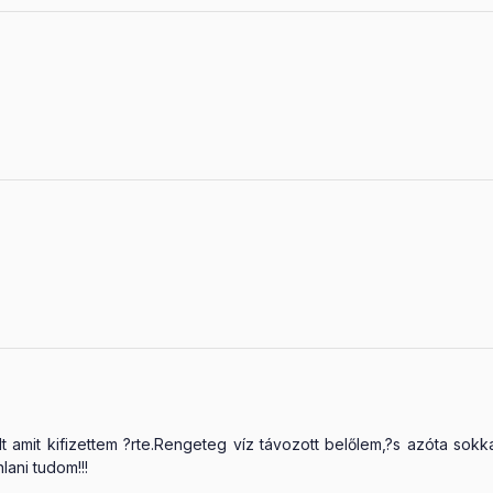
t amit kifizettem ?rte.Rengeteg víz távozott belőlem,?s azóta so
lani tudom!!!