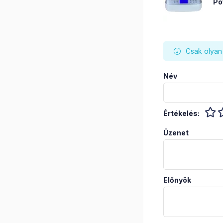
Po
Csak olyan 
Név
Értékelés:
Üzenet
Előnyök