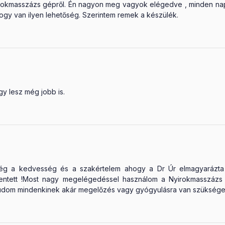
rokmasszázs gépről. Én nagyon meg vagyok elégedve , minden nap 
ogy van ilyen lehetőség. Szerintem remek a készülék.
y lesz még jobb is.
sség a kedvesség és a szakértelem ahogy a Dr Úr elmagyarázt
lentett !Most nagy megelégedéssel használom a Nyirokmasszázs
tudom mindenkinek akár megelőzés vagy gyógyulásra van szüksége 