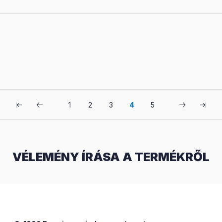
1
2
3
4
5
VÉLEMÉNY ÍRÁSA A TERMÉKRŐL