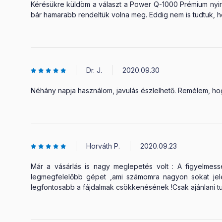
Kérésükre küldöm a választ a Power Q-1000 Prémium nyi
bár hamarabb rendeltük volna meg. Eddig nem is tudtuk, h
Dr. J.
2020.09.30
Néhány napja használom, javulás észlelhető. Remélem, hog
Horváth P.
2020.09.23
Már a vásárlás is nagy meglepetés volt : A figyelme
legmegfelelőbb gépet ,ami számomra nagyon sokat je
legfontosabb a fájdalmak csökkenésének !Csak ajánlani 