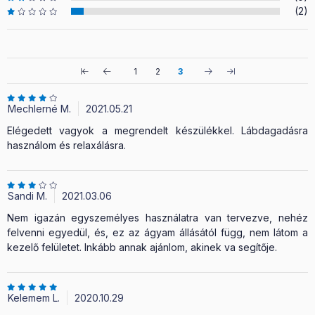
(2)
1
2
3
Mechlerné M.
2021.05.21
Elégedett vagyok a megrendelt készülékkel. Lábdagadásra
használom és relaxálásra.
Sandi M.
2021.03.06
Nem igazán egyszemélyes használatra van tervezve, nehéz
felvenni egyedül, és, ez az ágyam állásától függ, nem látom a
kezelő felületet. Inkább annak ajánlom, akinek va segítője.
Kelemem L.
2020.10.29