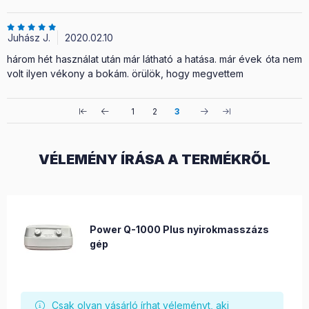
Juhász J.
2020.02.10
három hét használat után már látható a hatása. már évek óta nem
volt ilyen vékony a bokám. örülök, hogy megvettem
1
2
3
VÉLEMÉNY ÍRÁSA A TERMÉKRŐL
Power Q-1000 Plus nyirokmasszázs
gép
Csak olyan vásárló írhat véleményt, aki