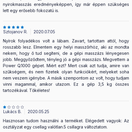
nyirokmasszás eredményeképpen, így már éppen szükséges
lett egy erősebb fokozatú is.
Sztojanov R.
2020.07.05
Nyírok folyadékos volt a lábam. Zavart, tartottam attól, hogy
rosszabb lesz. Elmentem egy helyi masszőrhöz, aki az mondta
nekem, hogy ő tud segíteni, de a gépi masszázs lényegesen
jobb. Meggyőződtem, tényleg jó a gépi masszázs. Megvettem a
Power Q.1000 gépet. Miért ezt? Mert csak azt tudja, amire van
szűkségem, és nem fizetek olyan funkciókért, melyeket soha
nem veszem igénybe. A másik szempontom az volt, hogy tudjam
vinni magammal, amikor utazom. Ez a gép 3,5 kg összes
tartozékával. Tőkéletes!
Lukács B.
2020.05.25
Hasznosan tudom használni a terméket. Elégedett vagyok: Az
osztályzat egy csellag valótlan.5 csillagra változtatom.