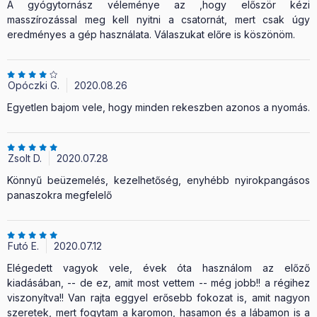
A gyógytornász véleménye az ,hogy először kézi
masszírozással meg kell nyitni a csatornát, mert csak úgy
eredményes a gép használata. Válaszukat előre is köszönöm.
Opóczki G.
2020.08.26
Egyetlen bajom vele, hogy minden rekeszben azonos a nyomás.
Zsolt D.
2020.07.28
Könnyű beüzemelés, kezelhetőség, enyhébb nyirokpangásos
panaszokra megfelelő
Futó E.
2020.07.12
Elégedett vagyok vele, évek óta használom az előző
kiadásában, -- de ez, amit most vettem -- még jobb!! a régihez
viszonyítva!! Van rajta eggyel erősebb fokozat is, amit nagyon
szeretek, mert fogytam a karomon, hasamon és a lábamon is a