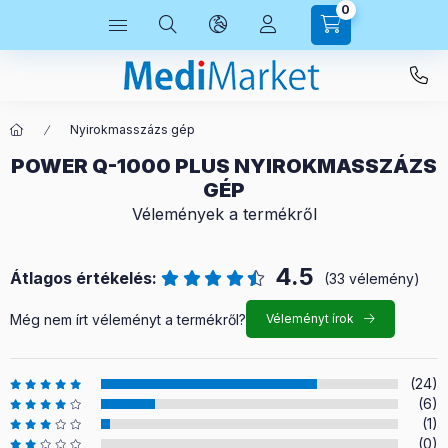
0
Nyirokmasszázs gép
POWER Q-1000 PLUS NYIROKMASSZÁZS
GÉP
Vélemények a termékről
4.5
Átlagos értékelés:
(33 vélemény)
Még nem írt véleményt a termékről?
Véleményt írok
(24)
(6)
(1)
(0)