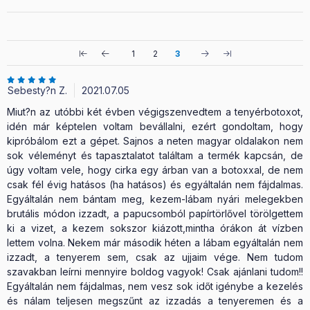
1
2
3
Sebesty?n Z.
2021.07.05
Miut?n az utóbbi két évben végigszenvedtem a tenyérbotoxot,
idén már képtelen voltam bevállalni, ezért gondoltam, hogy
kipróbálom ezt a gépet. Sajnos a neten magyar oldalakon nem
sok véleményt és tapasztalatot találtam a termék kapcsán, de
úgy voltam vele, hogy cirka egy árban van a botoxxal, de nem
csak fél évig hatásos (ha hatásos) és egyáltalán nem fájdalmas.
Egyáltalán nem bántam meg, kezem-lábam nyári melegekben
brutális módon izzadt, a papucsomból papírtörlővel törölgettem
ki a vizet, a kezem sokszor kiázott,mintha órákon át vízben
lettem volna. Nekem már második héten a lábam egyáltalán nem
izzadt, a tenyerem sem, csak az ujjaim vége. Nem tudom
szavakban leírni mennyire boldog vagyok! Csak ajánlani tudom!!
Egyáltalán nem fájdalmas, nem vesz sok időt igénybe a kezelés
és nálam teljesen megszűnt az izzadás a tenyeremen és a