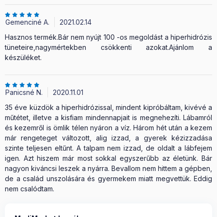
Gemenciné A.
2021.02.14
Hasznos termék.Bár nem nyújt 100 -os megoldást a hiperhidrózis
tüneteire,nagymértekben csökkenti azokat.Ajánlom a
készüléket.
Panicsné N.
2020.11.01
35 éve küzdök a hiperhidrózissal, mindent kipróbáltam, kivévé a
műtétet, illetve a kisfiam mindennapjait is megnehezíti. Lábamról
és kezemről is ömlik télen nyáron a víz. Három hét után a kezem
már rengeteget változott, alig izzad, a gyerek kézizzadása
szinte teljesen eltűnt. A talpam nem izzad, de oldalt a lábfejem
igen. Azt hiszem már most sokkal egyszerűbb az életünk. Bár
nagyon kiváncsi leszek a nyárra. Bevallom nem hittem a gépben,
de a család unszolására és gyermekem miatt megvettük. Eddig
nem csalódtam.