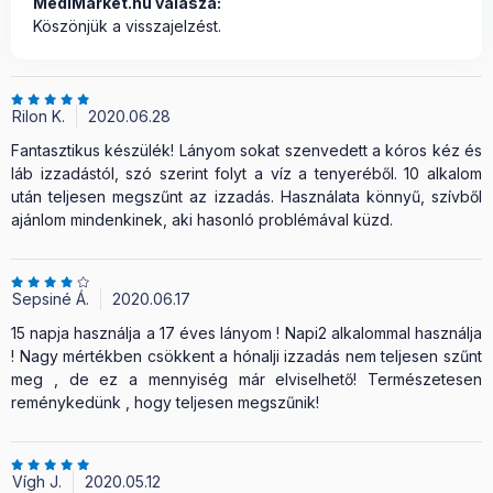
MediMarket.hu válasza:
Köszönjük a visszajelzést.
Rilon K.
2020.06.28
Fantasztikus készülék! Lányom sokat szenvedett a kóros kéz és
láb izzadástól, szó szerint folyt a víz a tenyeréből. 10 alkalom
után teljesen megszűnt az izzadás. Használata könnyű, szívből
ajánlom mindenkinek, aki hasonló problémával küzd.
Sepsiné Á.
2020.06.17
15 napja használja a 17 éves lányom ! Napi2 alkalommal használja
! Nagy mértékben csökkent a hónalji izzadás nem teljesen szűnt
meg , de ez a mennyiség már elviselhető! Természetesen
reménykedünk , hogy teljesen megszűnik!
Vígh J.
2020.05.12