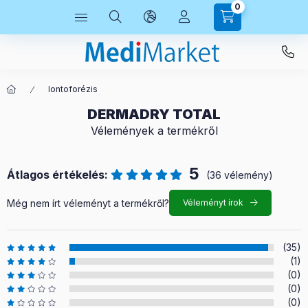
0
Iontoforézis
DERMADRY TOTAL
Vélemények a termékről
5
Átlagos értékelés:
(36 vélemény)
Még nem írt véleményt a termékről?
Véleményt írok
(35)
(1)
(0)
(0)
(0)