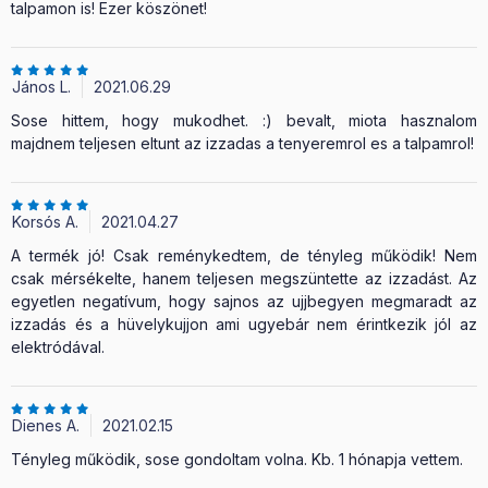
talpamon is! Ezer köszönet!
János L.
2021.06.29
Sose hittem, hogy mukodhet. :) bevalt, miota hasznalom
majdnem teljesen eltunt az izzadas a tenyeremrol es a talpamrol!
Korsós A.
2021.04.27
A termék jó! Csak reménykedtem, de tényleg működik! Nem
csak mérsékelte, hanem teljesen megszüntette az izzadást. Az
egyetlen negatívum, hogy sajnos az ujjbegyen megmaradt az
izzadás és a hüvelykujjon ami ugyebár nem érintkezik jól az
elektródával.
Dienes A.
2021.02.15
Tényleg működik, sose gondoltam volna. Kb. 1 hónapja vettem.