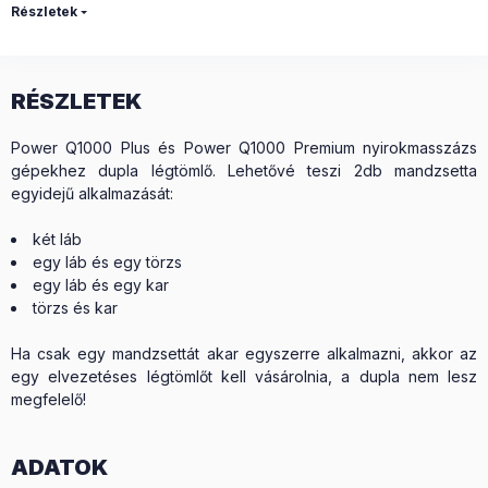
Részletek
RÉSZLETEK
Power Q1000 Plus és Power Q1000 Premium nyirokmasszázs
gépekhez dupla légtömlő. Lehetővé teszi 2db mandzsetta
egyidejű alkalmazását:
két láb
egy láb és egy törzs
egy láb és egy kar
törzs és kar
Ha csak egy mandzsettát akar egyszerre alkalmazni, akkor az
egy elvezetéses légtömlőt kell vásárolnia, a dupla nem lesz
megfelelő!
ADATOK