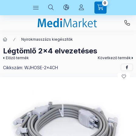
0
Nyirokmasszázs kiegészítők
Légtömlő 2x4 elvezetéses
Előző termék
Következő termék
Cikkszám:
WJHOSE-2x4CH