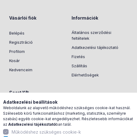
Vásárlói fiók
Információk
Általános szerződési
Belépés
feltételek
Regisztráció
Adatkezelési tájékoztató
Profilom
Fizetés
Kosár
Szállítás
Kedvenceim
Elérhetőségek
Scart Kft
Adatkezelési beállítások
2730 Albertirsa, Koltói
Weboldalunk az alapvető működéshez szükséges cookie-kat használ.
Szélesebb körű funkcionalitáshoz (marketing, statisztika, személyre
Anna utca 39.
szabás) egyéb cookie-kat engedélyezhet. Részletesebb információkat
+36-53/200108
az
Adatkezelési tájékoztató
ban talál.
Működéshez szükséges cookie-k
info@medimarket.hu