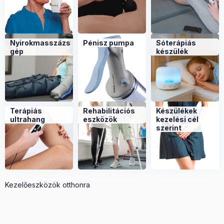
Nyirokmasszázs
Pénisz pumpa
Sóterápiás
gép
készülék
Terápiás
Rehabilitációs
Készülékek
ultrahang
eszközök
kezelési cél
szerint
Kezelőeszközök otthonra