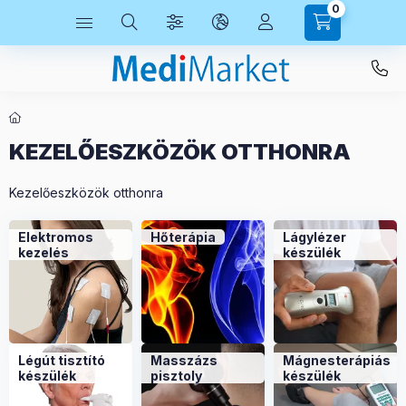
0
KEZELŐESZKÖZÖK OTTHONRA
Kezelőeszközök otthonra
Elektromos
Hőterápia
Lágylézer
kezelés
készülék
Légút tisztító
Masszázs
Mágnesterápiás
készülék
pisztoly
készülék