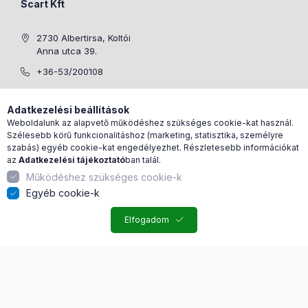
Scart Kft
2730 Albertirsa, Koltói
Anna utca 39.
+36-53/200108
info@medimarket.hu
Adatkezelési beállítások
Weboldalunk az alapvető működéshez szükséges cookie-kat használ.
Szélesebb körű funkcionalitáshoz (marketing, statisztika, személyre
szabás) egyéb cookie-kat engedélyezhet. Részletesebb információkat
az
Adatkezelési tájékoztató
ban talál.
Működéshez szükséges cookie-k
Egyéb cookie-k
Elfogadom
Árukereső.hu