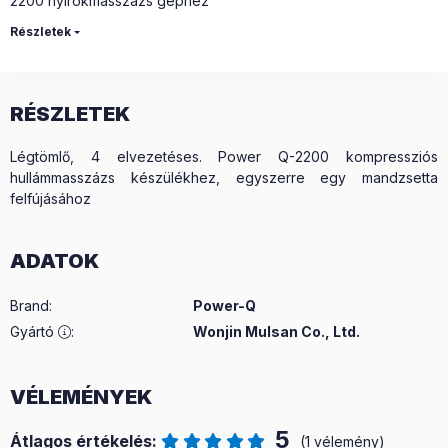
2200 nyirokmasszázs géphez
Részletek
RÉSZLETEK
Légtömlő, 4 elvezetéses. Power Q-2200 kompressziós
hullámmasszázs készülékhez, egyszerre egy mandzsetta
felfújásához
ADATOK
Brand
:
Power-Q
Gyártó
:
Wonjin Mulsan Co., Ltd.
VÉLEMÉNYEK
5
Átlagos értékelés:
(1 vélemény)