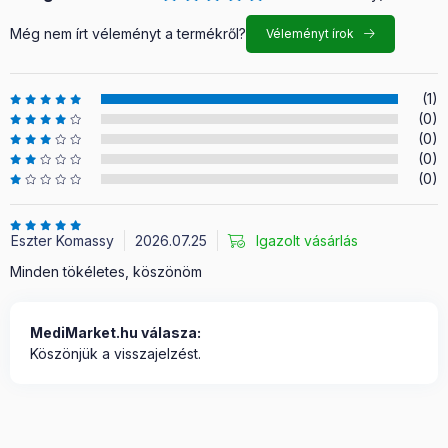
Még nem írt véleményt a termékről?
Véleményt írok
(1)
(0)
(0)
(0)
(0)
Eszter Komassy
2026.07.25
Igazolt vásárlás
Minden tökéletes, köszönöm
MediMarket.hu válasza:
Köszönjük a visszajelzést.