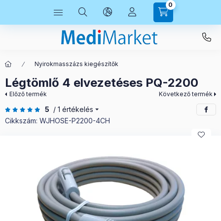
0
Nyirokmasszázs kiegészítők
Légtömlő 4 elvezetéses PQ-2200
Előző termék
Következő termék
5
/ 1 értékelés
Cikkszám:
WJHOSE-P2200-4CH