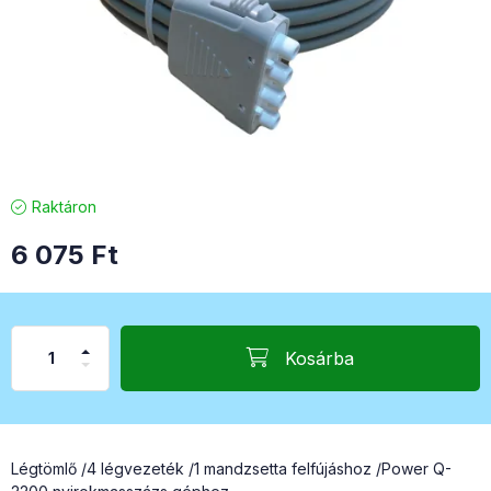
Raktáron
6 075
Ft
Kosárba
Légtömlő /4 légvezeték /1 mandzsetta felfújáshoz /Power Q-