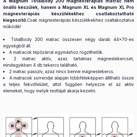
A Magnum TotalBody 200 mágnesterápiás matrac nem
önálló készülék, hanem a Magnum XL és Magnum XL Pro
mágnesterápiás készülékekhez csatlakoztatható
kiegészítő.
Csak mágnesterápiás készülékekhez csatlakoztatva
működik!
TotalBody 200 matrac összesen négy darab 44x70-es
egységből áll.
A matracok tépőzárral egymáshoz rögzíthetők.
2 matrac aktív, azaz tartalmaz mágnestekercset,
mindegyikben 4 db tekercs található.
2 matrac passzív, azaz nincs benne mágnestekercs.
A matracok sorrendje alapján többféleképpen állítható össze
a teljes fekvőfelület, attól függően helyezze el az aktív
elemeket, hogy melyik testtájat akarja kezelni.