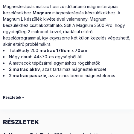
Mágnesterápiás matrac
hosszú időtartamú mágnesterápiás
kezelésekhez
Magnum
mágnesterápiás készülékekhez. A
Magnum L készülék kivételével valamennyi Magnum
készülékhez csatlakoztatható. Sőt! A Magnum 3500 Pro, hogy
egyidejűleg 2 matracot kezel, ráadásul eltérő
kezelőprogrammal, így egyszerre két külön kezelés végezhető,
akár eltérő problémákra.
TotalBody 200
matrac 176cm x 70cm
Négy darab 44x70-es egységből áll
A matracok tépőzárral egymáshoz rögzíthetők
2 matrac aktív
, azaz tartalmaz mágnestekercset
2 matrac passzív
, azaz nincs benne mágnestekercs
Részletek
RÉSZLETEK