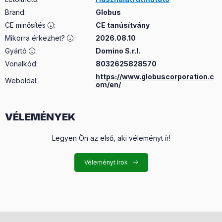
Brand
:
Globus
CE minősítés
:
CE tanúsítvány
Mikorra érkezhet?
:
2026.08.10
Gyártó
:
Domino S.r.l.
Vonalkód:
8032625828570
https://www.globuscorporation.c
Weboldal:
om/en/
VÉLEMÉNYEK
Legyen Ön az első, aki véleményt ír!
Véleményt írok