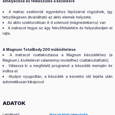
elhelyezése és felkészülés a kezelésre
A matrac szektorok egymáshoz tépőzárral rögzülnek, így
tetszőlegesen átvariálható az aktív elemek helyzete.
Az aktív szektorokban 4-4 solenoid (mágnestekercs) van
A matracot tegye az ágy fekvőfelületére és helyezkedjen el
rajta.
A Magnum TotalBody 200 működtetése
A matracot csatlakoztassa a Magnum készülékhez (a
Magnum L kivételével valamennyi modellhez csatlakoztatható).
Válassza ki a megfelelő programot a készülék menüjén és
indítsa el.
Aludjon nyugodtan, a készülék a kezelési idő lejárta után
automatikusan kikapcsol.
ADATOK
Letölthető
:
Használati útmutató