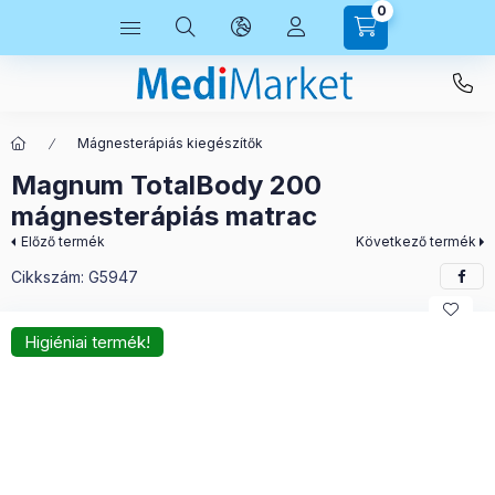
0
Mágnesterápiás kiegészítők
Magnum TotalBody 200
mágnesterápiás matrac
Előző termék
Következő termék
Cikkszám:
G5947
Higiéniai termék!