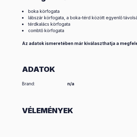
boka körfogata
lábszár körfogata, a boka-térd között egyenlő távol
térdkalács körfogata
combtő körfogata
Az adatok ismeretében már kiválaszthatja a megfel
ADATOK
Brand
:
n/a
VÉLEMÉNYEK