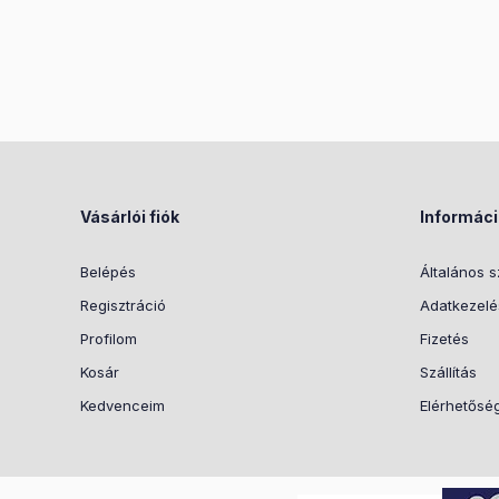
Vásárlói fiók
Informác
Belépés
Általános s
Regisztráció
Adatkezelés
Profilom
Fizetés
Kosár
Szállítás
Kedvenceim
Elérhetősé