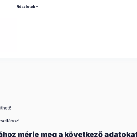
Részletek
íthető
zsettához!
ához mérje meg a következő adatoka