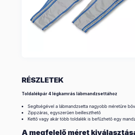
RÉSZLETEK
Toldalékpár 4 légkamrás lábmandzsettához
Segítségével a lábmandzsetta nagyobb méretűre bőv
Zippzáras, egyszerűen beilleszthető
Kettő vagy akár több toldalék is befűzhető egy mand
A megfelelő méret kiválasztás