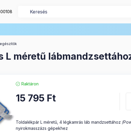
200108
egészítők
s L méretű lábmandzsettáho
Raktáron
15 795
Ft
Toldalékpár L méretű, 4 légkamrás láb mandzsettához /Po
nyirokmasszázs gépekhez