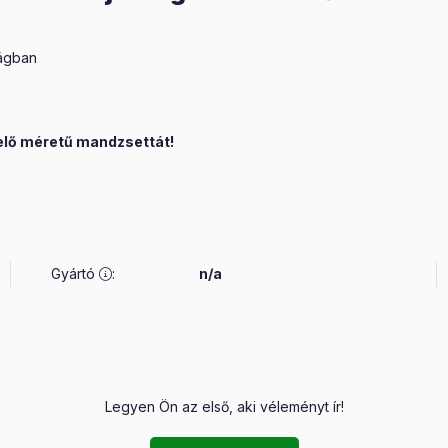
ságban
elő méretű mandzsettát!
Gyártó
:
n/a
Legyen Ön az első, aki véleményt ír!