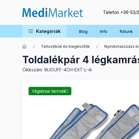
Telefon
+36-53/
Kategóriák
Blog
Info
Rólunk
Tartozékok és kiegészítők
Nyirokmasszázs ki
Toldalékpár 4 légkamrá
Cikkszám:
WJCUFF-4CH-EXT-L-4i
Higiéniai termék!