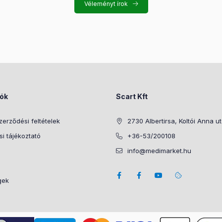
Véleményt írok
iók
Scart Kft
zerződési feltételek
2730 Albertirsa, Koltói Anna u
i tájékoztató
+36-53/200108
info@medimarket.hu
gek