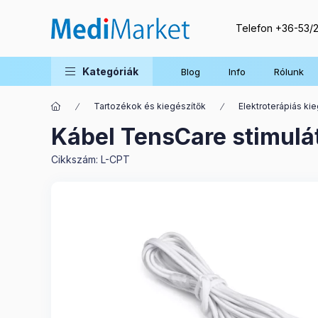
Telefon
+36-53/
Kategóriák
Blog
Info
Rólunk
Tartozékok és kiegészítők
Elektroterápiás ki
Kábel TensCare stimulá
Cikkszám:
L-CPT