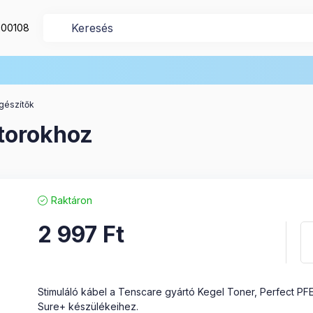
200108
egészítők
torokhoz
Raktáron
2 997
Ft
Stimuláló kábel a Tenscare gyártó Kegel Toner, Perfect PF
Sure+ készülékeihez.