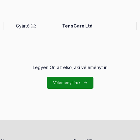
Gyártó
:
TensCare Ltd
Legyen Ön az első, aki véleményt ír!
Véleményt írok