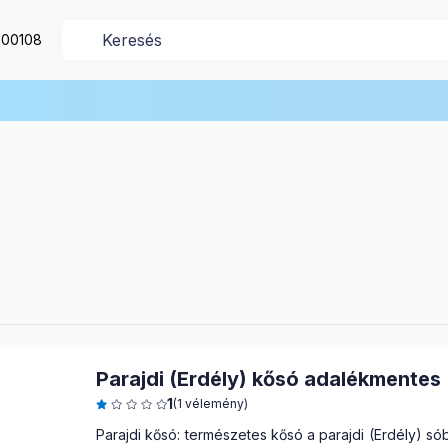
200108
Parajdi (Erdély) kősó adalékmentes
1
(1 vélemény)
Parajdi kősó: természetes kősó a parajdi (Erdély) s