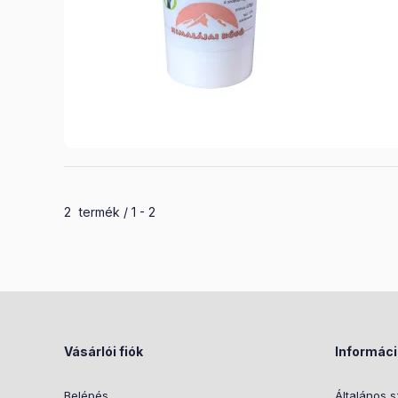
Összes termék a kategóriában
2
termék
1
2
Vásárlói fiók
Informác
Belépés
Általános s