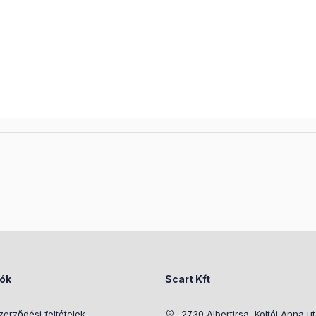
iók
Scart Kft
zerződési feltételek
2730 Albertirsa, Koltói Anna u