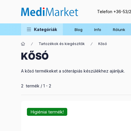
Telefon
+36-53/
Kategóriák
Blog
Info
Rólunk
Tartozékok és kiegészítők
Kősó
KŐSÓ
A kősó termékeket a sóterápiás készülékhez ajánljuk.
Összes termék a kategóriában
2
termék
1
2
Higiéniai termék!