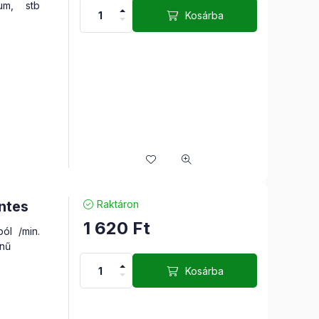
um, stb
Kosárba
ntes
Raktáron
1 620
Ft
ól /min.
ínű
Kosárba