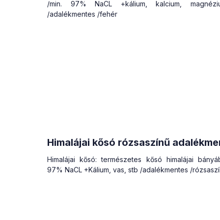
/min. 97% NaCL +kálium, kalcium, magnézi
/adalékmentes /fehér
Himalájai kősó rózsaszínű adalékme
Himalájai kősó: természetes kősó himalájai bányáb
97% NaCL +Kálium, vas, stb /adalékmentes /rózsasz