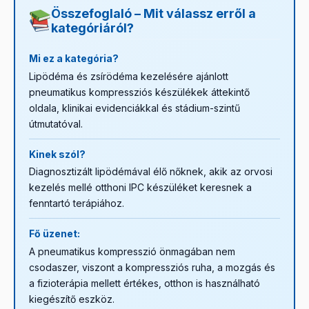
stádiumban vagy intenzív protokollnál előnyös lehet.
a
Nyirokmasszázs kiegészítők
kategória részletes
Összefoglaló – Mit válassz erről a
útmutatót ad.
kategóriáról?
Mi ez a kategória?
Lipödéma és zsírödéma kezelésére ajánlott
pneumatikus kompressziós készülékek áttekintő
oldala, klinikai evidenciákkal és stádium-szintű
útmutatóval.
Kinek szól?
Diagnosztizált lipödémával élő nőknek, akik az orvosi
kezelés mellé otthoni IPC készüléket keresnek a
fenntartó terápiához.
Fő üzenet:
A pneumatikus kompresszió önmagában nem
csodaszer, viszont a kompressziós ruha, a mozgás és
a fizioterápia mellett értékes, otthon is használható
kiegészítő eszköz.