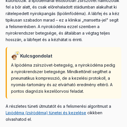
különbözik: a lipödémánál elsősorban zsírszövet halmozódik
fel a bőr alatt, és csak előrehaladott stádiumban alakulhat ki
rátelepedett nyirokpangás (lipölimfödéma). A lábfej és a kéz
tipikusan szabadon marad – ez a klinikai „mansetta-jel" segít
a felismerésben. A nyiroködéma ezzel szemben a
nyirokrendszer betegsége, és általában a végtag teljes
hosszán, a lábfejet és a kézhátat is érinti.
Kulcsgondolat
A lipödéma zsírszövet-betegség, a nyiroködéma pedig
a nyirokrendszer betegsége. Mindkettőnél segíthet a
pneumatikus kompresszió, de a kezelési protokoll, a
nyomás-tartomány és az elvárható eredmény eltérő. A
pontos diagnózis kezelőorvosi feladat.
A részletes tüneti útmutatót és a felismerési algoritmust a
Lipödéma (zsírödéma) tünetei és kezelése
cikkben
olvashatod el.