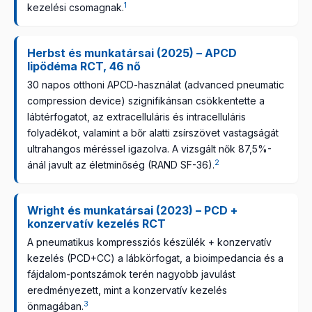
1
kezelési csomagnak.
Herbst és munkatársai (2025) – APCD
lipödéma RCT, 46 nő
30 napos otthoni APCD-használat (advanced pneumatic
compression device) szignifikánsan csökkentette a
lábtérfogatot, az extracelluláris és intracelluláris
folyadékot, valamint a bőr alatti zsírszövet vastagságát
ultrahangos méréssel igazolva. A vizsgált nők 87,5%-
2
ánál javult az életminőség (RAND SF-36).
Wright és munkatársai (2023) – PCD +
konzervatív kezelés RCT
A pneumatikus kompressziós készülék + konzervatív
kezelés (PCD+CC) a lábkörfogat, a bioimpedancia és a
fájdalom-pontszámok terén nagyobb javulást
eredményezett, mint a konzervatív kezelés
3
önmagában.