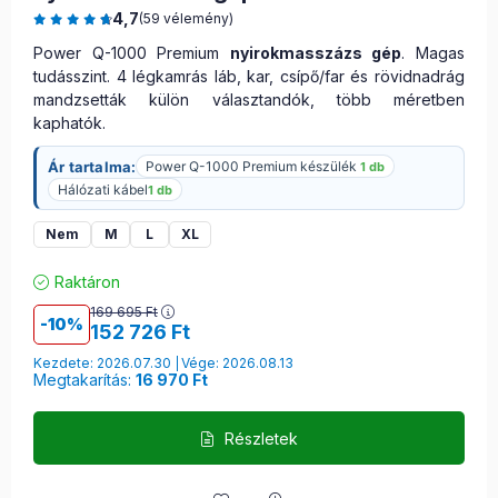
4,7
(59 vélemény)
Power Q-1000 Premium
nyirokmasszázs gép
. Magas
tudásszint. 4 légkamrás láb, kar, csípő/far és rövidnadrág
mandzsetták külön választandók, több méretben
kaphatók.
Ár tartalma:
Power Q-1000 Premium készülék
1 db
Hálózati kábel
1 db
Nem
M
L
XL
Raktáron
169 695
Ft
10
152 726
Ft
Kezdete: 2026.07.30
Vége: 2026.08.13
Megtakarítás:
16 970 Ft
Részletek