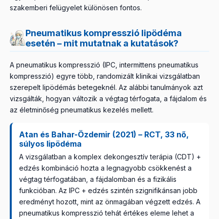
szakemberi felügyelet különösen fontos.
Pneumatikus kompresszió lipödéma
esetén – mit mutatnak a kutatások?
A pneumatikus kompresszió (IPC, intermittens pneumatikus
kompresszió) egyre több, randomizált klinikai vizsgálatban
szerepelt lipödémás betegeknél. Az alábbi tanulmányok azt
vizsgálták, hogyan változik a végtag térfogata, a fájdalom és
az életminőség pneumatikus kezelés mellett.
Atan és Bahar-Özdemir (2021) – RCT, 33 nő,
súlyos lipödéma
A vizsgálatban a komplex dekongesztív terápia (CDT) +
edzés kombináció hozta a legnagyobb csökkenést a
végtag térfogatában, a fájdalomban és a fizikális
funkcióban. Az IPC + edzés szintén szignifikánsan jobb
eredményt hozott, mint az önmagában végzett edzés. A
pneumatikus kompresszió tehát értékes eleme lehet a