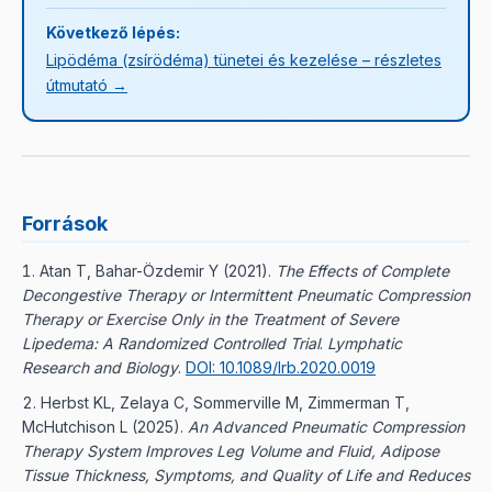
Következő lépés:
Lipödéma (zsírödéma) tünetei és kezelése – részletes
útmutató →
Források
Atan T, Bahar-Özdemir Y (2021).
The Effects of Complete
Decongestive Therapy or Intermittent Pneumatic Compression
Therapy or Exercise Only in the Treatment of Severe
Lipedema: A Randomized Controlled Trial
.
Lymphatic
Research and Biology
.
DOI: 10.1089/lrb.2020.0019
Herbst KL, Zelaya C, Sommerville M, Zimmerman T,
McHutchison L (2025).
An Advanced Pneumatic Compression
Therapy System Improves Leg Volume and Fluid, Adipose
Tissue Thickness, Symptoms, and Quality of Life and Reduces