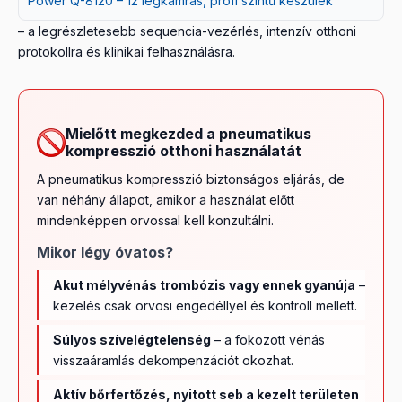
Power Q-8120 – 12 légkamrás, profi szintű készülék
– a legrészletesebb sequencia-vezérlés, intenzív otthoni
protokollra és klinikai felhasználásra.
Mielőtt megkezded a pneumatikus
kompresszió otthoni használatát
A pneumatikus kompresszió biztonságos eljárás, de
van néhány állapot, amikor a használat előtt
mindenképpen orvossal kell konzultálni.
Mikor légy óvatos?
Akut mélyvénás trombózis vagy ennek gyanúja
–
kezelés csak orvosi engedéllyel és kontroll mellett.
Súlyos szívelégtelenség
– a fokozott vénás
visszaáramlás dekompenzációt okozhat.
Aktív bőrfertőzés, nyitott seb a kezelt területen