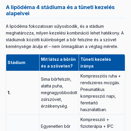
A lipödéma 4 stádiuma és a tüneti kezelés
alapelvei
A lipödéma fokozatosan súlyosbodik, és a stádium
meghatározza, milyen kezelési kombináció lehet hatékony. A
stádiumok közötti különbséget a bőr felszíne és a szövet
keménysége árulja el – nem önmagában a végtag mérete.
Mit látsz a bőrön
Tüneti kezelés
Stádium
és a szöveten?
iránya
Kompressziós ruha +
Sima bőrfelszín,
rendszeres mozgás.
alatta puha,
Pneumatikus
1.
megnagyobbodott
kompresszió napi,
zsírszövet,
fenntartó
érzékenység.
használatban.
Kompresszió +
Egyenetlen bőr
fizioterápia + IPC