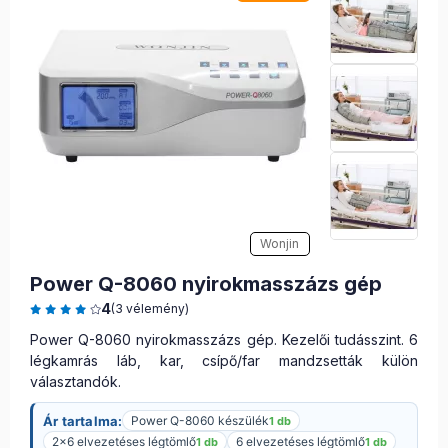
Wonjin
Power Q-8060 nyirokmasszázs gép
4
(3 vélemény)
Power Q-8060 nyirokmasszázs gép. Kezelői tudásszint. 6
légkamrás láb, kar, csípő/far mandzsetták külön
választandók.
Ár tartalma:
Power Q-8060 készülék
1 db
2x6 elvezetéses légtömlő
6 elvezetéses légtömlő
1 db
1 db