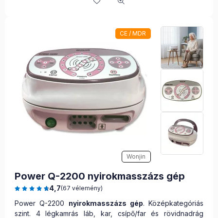
CE / MDR
Wonjin
Power Q-2200 nyirokmasszázs gép
4,7
(67 vélemény)
Power Q-2200
nyirokmasszázs gép
. Középkategóriás
szint. 4 légkamrás láb, kar, csípő/far és rövidnadrág