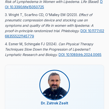
Risk of Lymphedema in Women with Lipedema
.
Life (Basel)
.
D
OI: 10.3390/life15050725
Wright T, Scarfino CD, O'Malley EM (2023).
Effect of
pneumatic compression device and stocking use on
symptoms and quality of life in women with lipedema: A
proof-in-principle randomized trial
.
Phlebology
.
DOI: 10.1177/02
683555221145779
Esmer M, Schingale FJ (2024).
Can Physical Therapy
Techniques Slow Down the Progression of Lipedema?
.
Lymphatic Research and Biology
.
DOI: 10.1089/lrb.2024.0065
Dr. Zátrok Zsolt