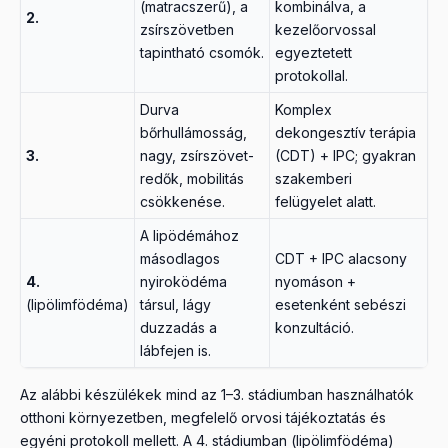
(matracszerű), a
kombinálva, a
2.
zsírszövetben
kezelőorvossal
tapintható csomók.
egyeztetett
protokollal.
Durva
Komplex
bőrhullámosság,
dekongesztív terápia
3.
nagy, zsírszövet-
(CDT) + IPC; gyakran
redők, mobilitás
szakemberi
csökkenése.
felügyelet alatt.
A lipödémához
másodlagos
CDT + IPC alacsony
4.
nyiroködéma
nyomáson +
(lipölimfödéma)
társul, lágy
esetenként sebészi
duzzadás a
konzultáció.
lábfejen is.
Az alábbi készülékek mind az 1–3. stádiumban használhatók
otthoni környezetben, megfelelő orvosi tájékoztatás és
egyéni protokoll mellett. A 4. stádiumban (lipölimfödéma)