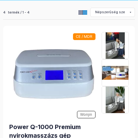
Összes termék a kategóriában
4
termék
1
4
CE / MDR
Wonjin
Power Q-1000 Premium
nyirokmasszázs gép