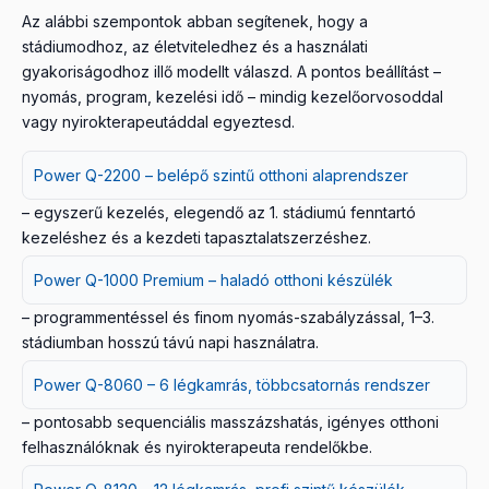
Az alábbi szempontok abban segítenek, hogy a
stádiumodhoz, az életviteledhez és a használati
gyakoriságodhoz illő modellt válaszd. A pontos beállítást –
nyomás, program, kezelési idő – mindig kezelőorvosoddal
vagy nyirokterapeutáddal egyeztesd.
Power Q-2200 – belépő szintű otthoni alaprendszer
– egyszerű kezelés, elegendő az 1. stádiumú fenntartó
kezeléshez és a kezdeti tapasztalatszerzéshez.
Power Q-1000 Premium – haladó otthoni készülék
– programmentéssel és finom nyomás-szabályzással, 1–3.
stádiumban hosszú távú napi használatra.
Power Q-8060 – 6 légkamrás, többcsatornás rendszer
– pontosabb sequenciális masszázshatás, igényes otthoni
felhasználóknak és nyirokterapeuta rendelőkbe.