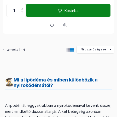
Kosárba
Összes termék a kategóriában
4
termék
1
4
Mi a lipödéma és miben különbözik a
nyiroködémától?
A lipödémát leggyakrabban a nyiroködémával keverik össze,
mert mindkettő duzzanattal jár. A két betegség azonban