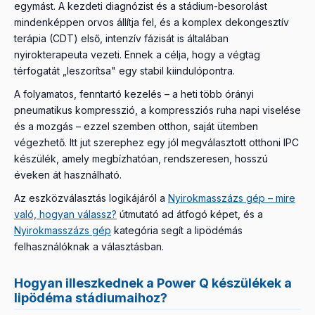
egymást. A kezdeti diagnózist és a stádium-besorolást
mindenképpen orvos állítja fel, és a komplex dekongesztív
terápia (CDT) első, intenzív fázisát is általában
nyirokterapeuta vezeti. Ennek a célja, hogy a végtag
térfogatát „leszorítsa" egy stabil kiindulópontra.
A folyamatos, fenntartó kezelés – a heti több órányi
pneumatikus kompresszió, a kompressziós ruha napi viselése
és a mozgás – ezzel szemben otthon, saját ütemben
végezhető. Itt jut szerephez egy jól megválasztott otthoni IPC
készülék, amely megbízhatóan, rendszeresen, hosszú
éveken át használható.
Az eszközválasztás logikájáról a
Nyirokmasszázs gép – mire
való, hogyan válassz?
útmutató ad átfogó képet, és a
Nyirokmasszázs gép
kategória segít a lipödémás
felhasználóknak a választásban.
Hogyan illeszkednek a Power Q készülékek a
lipödéma stádiumaihoz?