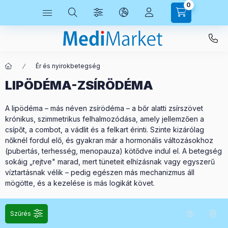
0
Ér és nyirokbetegség
LIPÖDÉMA-ZSÍRÖDÉMA
A lipödéma – más néven zsírödéma – a bőr alatti zsírszövet
krónikus, szimmetrikus felhalmozódása, amely jellemzően a
csípőt, a combot, a vádlit és a felkart érinti. Szinte kizárólag
nőknél fordul elő, és gyakran már a hormonális változásokhoz
(pubertás, terhesség, menopauza) kötődve indul el. A betegség
sokáig „rejtve" marad, mert tüneteit elhízásnak vagy egyszerű
víztartásnak vélik – pedig egészen más mechanizmus áll
mögötte, és a kezelése is más logikát követ.
Szűrés