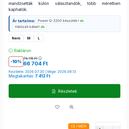
mandzsetták külön választandók, több méretben
kaphatók.
Ár tartalma:
Power Q-2200 készülék
1 db
Hálózati kábel
1 db
Nem
M
L
Raktáron
74 115
Ft
10
66 704
Ft
Kezdete: 2026.07.30
Vége: 2026.08.13
Megtakarítás:
7 412 Ft
Részletek
CE / MDR