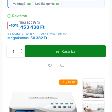
Vakdugó
Leállító gomb
1 db
1 db
Raktáron
503 820
Ft
10
453 438
Ft
Kezdete: 2026.07.30
Vége: 2026.08.27
Megtakarítás:
50 382 Ft
Kosárba
CE / MDR