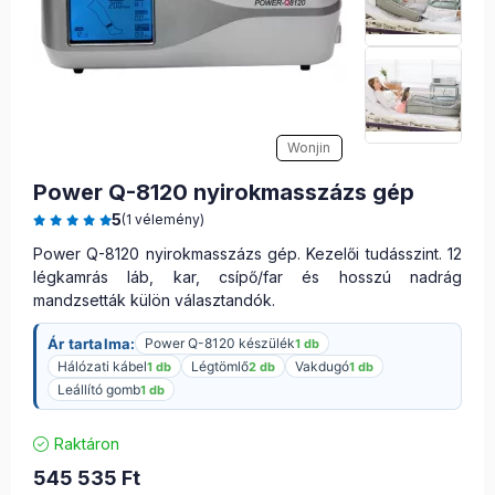
Wonjin
Power Q-8120 nyirokmasszázs gép
5
(1 vélemény)
Power Q-8120 nyirokmasszázs gép. Kezelői tudásszint. 12
légkamrás láb, kar, csípő/far és hosszú nadrág
mandzsetták külön választandók.
Ár tartalma:
Power Q-8120 készülék
1 db
Hálózati kábel
Légtömlő
Vakdugó
1 db
2 db
1 db
Leállító gomb
1 db
Raktáron
545 535
Ft