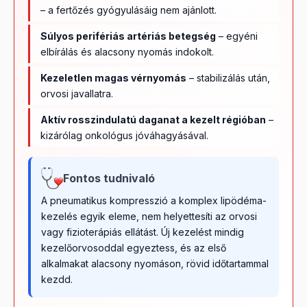
– a fertőzés gyógyulásáig nem ajánlott.
Súlyos perifériás artériás betegség
– egyéni
elbírálás és alacsony nyomás indokolt.
Kezeletlen magas vérnyomás
– stabilizálás után,
orvosi javallatra.
Aktív rosszindulatú daganat a kezelt régióban
–
kizárólag onkológus jóváhagyásával.
Fontos tudnivaló
A pneumatikus kompresszió a komplex lipödéma-
kezelés egyik eleme, nem helyettesíti az orvosi
vagy fizioterápiás ellátást. Új kezelést mindig
kezelőorvosoddal egyeztess, és az első
alkalmakat alacsony nyomáson, rövid időtartammal
kezdd.