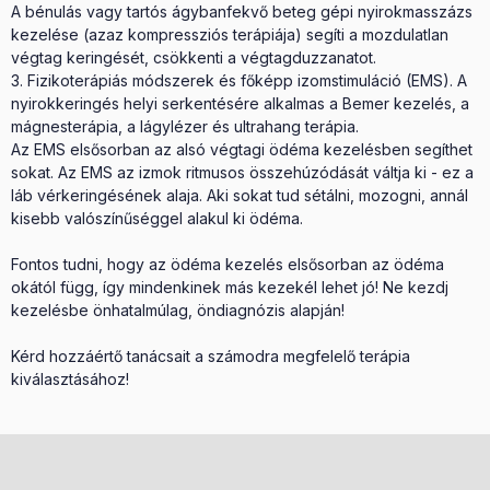
A bénulás vagy tartós ágybanfekvő beteg gépi nyirokmasszázs
kezelése (azaz kompressziós terápiája) segíti a mozdulatlan
végtag keringését, csökkenti a végtagduzzanatot.
Fizikoterápiás módszerek és főképp izomstimuláció (EMS). A
nyirokkeringés helyi serkentésére alkalmas a Bemer kezelés, a
mágnesterápia, a lágylézer és ultrahang terápia.
Az EMS elsősorban az alsó végtagi ödéma kezelésben segíthet
sokat. Az EMS az izmok ritmusos összehúzódását váltja ki - ez a
láb vérkeringésének alaja. Aki sokat tud sétálni, mozogni, annál
kisebb valószínűséggel alakul ki ödéma.
Fontos tudni, hogy az ödéma kezelés elsősorban az ödéma
okától függ, így mindenkinek más kezekél lehet jó! Ne kezdj
kezelésbe önhatalmúlag, öndiagnózis alapján!
Kérd hozzáértő tanácsait a számodra megfelelő terápia
kiválasztásához!