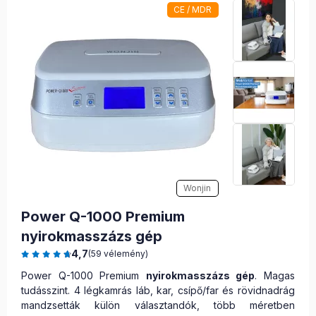
CE / MDR
Wonjin
Power Q-1000 Premium
nyirokmasszázs gép
4,7
(59 vélemény)
Power Q-1000 Premium
nyirokmasszázs gép
. Magas
tudásszint. 4 légkamrás láb, kar, csípő/far és rövidnadrág
mandzsetták külön választandók, több méretben