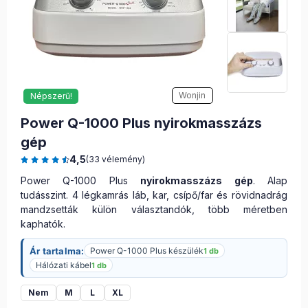
Wonjin
Népszerű!
Power Q-1000 Plus nyirokmasszázs
gép
4,5
(33 vélemény)
Power Q-1000 Plus
nyirokmasszázs gép
. Alap
tudásszint. 4 légkamrás láb, kar, csípő/far és rövidnadrág
mandzsetták külön választandók, több méretben
kaphatók.
Ár tartalma:
Power Q-1000 Plus készülék
1 db
Hálózati kábel
1 db
Nem
M
L
XL