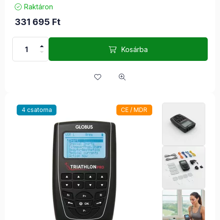
Raktáron
331 695
Ft
Kosárba
4 csatorna
CE / MDR