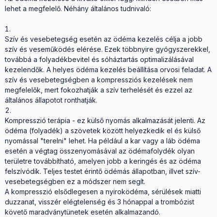
lehet a megfelelő. Néhány általános tudnivaló:
Szív és vesebetegség esetén az ödéma kezelés célja a jobb
szív és veseműködés elérése. Ezek többnyire gyógyszerekkel,
továbbá a folyadékbevitel és sóháztartás optimalizálásával
kezelendők. A helyes ödéma kezelés beállítása orvosi feladat. A
szív és vesebetegségben a kompressziós kezelések nem
megfelelők, mert fokozhatják a szív terhelését és ezzel az
általános állapotot ronthatják.
Kompresszió terápia - ez külső nyomás alkalmazását jelenti. Az
ödéma (folyadék) a szövetek között helyezkedik el és külső
nyomással "terelni" lehet. Ha például a kar vagy a láb ödéma
esetén a végtag összenyomásával az ödémafolydék olyan
területre továbbítható, amelyen jobb a keringés és az ödéma
felszívódik. Teljes testet érintő ödémás állapotban, illvet szív-
vesebetegségben ez a módszer nem segít.
A kompresszió elsődlegesen a nyiroködéma, sérülések miatti
duzzanat, visszér elégtelenség és 3 hónappal a trombózist
követő maradványtünetek esetén alkalmazandó.