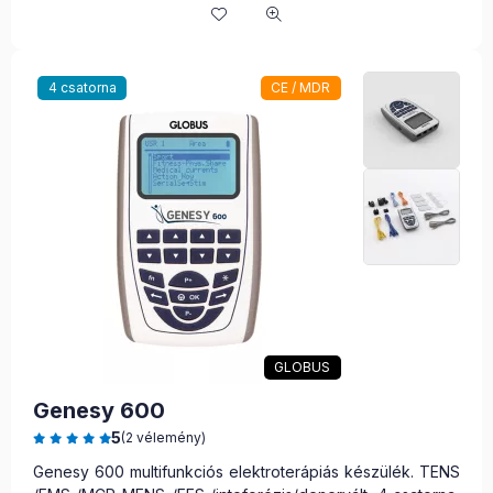
4 csatorna
CE / MDR
GLOBUS
Genesy 600
5
(2 vélemény)
Genesy 600 multifunkciós elektroterápiás készülék. TENS