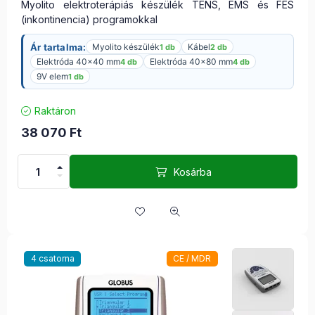
Myolito elektroterápiás készülék TENS, EMS és FES
(inkontinencia) programokkal
Ár tartalma:
Myolito készülék
Kábel
1 db
2 db
Elektróda 40×40 mm
Elektróda 40×80 mm
4 db
4 db
9V elem
1 db
Raktáron
38 070
Ft
Kosárba
4 csatorna
CE / MDR