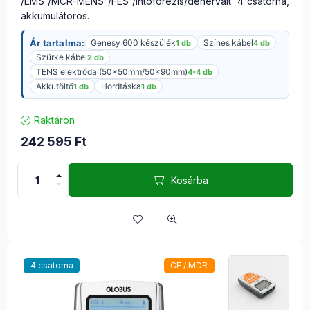
/EMS /MCR-MENS /FES /intoforézis/denervált. 4 csatorna,
akkumulátoros.
Ár tartalma:
Genesy 600 készülék
Színes kábel
1 db
4 db
Szürke kábel
2 db
TENS elektróda (50x50mm/50x90mm)
4-4 db
Akkutöltő
Hordtáska
1 db
1 db
Raktáron
242 595
Ft
Kosárba
4 csatorna
CE / MDR