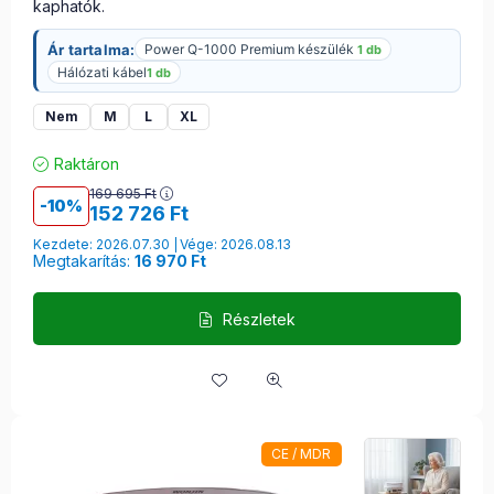
kaphatók.
Ár tartalma:
Power Q-1000 Premium készülék
1 db
Hálózati kábel
1 db
Nem
M
L
XL
Raktáron
169 695
Ft
10
152 726
Ft
Kezdete: 2026.07.30
Vége: 2026.08.13
Megtakarítás:
16 970 Ft
Részletek
CE / MDR