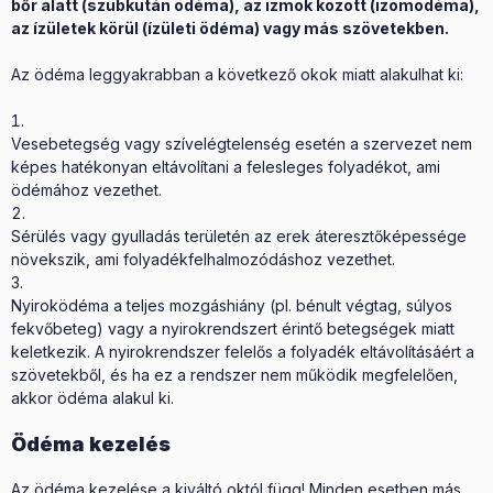
bőr alatt (szubkután ödéma), az izmok között (izomödéma),
az ízületek körül (ízületi ödéma) vagy más szövetekben.
Az ödéma leggyakrabban a következő okok miatt alakulhat ki:
Vesebetegség vagy szívelégtelenség esetén a szervezet nem
képes hatékonyan eltávolítani a felesleges folyadékot, ami
ödémához vezethet.
Sérülés vagy gyulladás területén az erek áteresztőképessége
növekszik, ami folyadékfelhalmozódáshoz vezethet.
Nyiroködéma a teljes mozgáshiány (pl. bénult végtag, súlyos
fekvőbeteg) vagy a nyirokrendszert érintő betegségek miatt
keletkezik. A nyirokrendszer felelős a folyadék eltávolításáért a
szövetekből, és ha ez a rendszer nem működik megfelelően,
akkor ödéma alakul ki.
Ödéma kezelés
Az ödéma kezelése a kiváltó októl függ! Minden esetben más