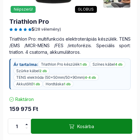
Népszerű!
GLOBUS
Triathlon Pro
5
(28 vélemény)
Triathlon Pro: multifunkciós elektroterápiás készülék. TENS
/EMS /MCR-MENS /FES /intoforézis. Speciális sport:
triatlon. 4 csatorna, akkumulátoros.
Ár tartalma:
Triathlon Pro készülék
Színes kábel
1 db
4 db
Szürke kábel
2 db
TENS elektróda (50x50mm/50x90mm)
4-4 db
Akkutöltő
Hordtáska
1 db
1 db
Raktáron
159 975
Ft
Kosárba