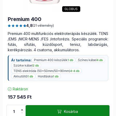
GLOBUS
Premium 400
4,8
(21 vélemény)
Premium 400 multifunkciós elektroterápiás készülék. TENS
/EMS /MCR-MENS /FES /intoforézis. Speciális programok:
futás, sífutás, küzdősport, tenisz, labdarúgás,
kerékpározás. 4 csatorna, akkumulátoros.
Ár tartalma:
Premium 400 készülék
Színes kábel
1 db
4 db
Szürke kábel
2 db
TENS elektróda (50x50mm/50x90mm)
4-4 db
Akkutöltő
Hordtáska
1 db
1 db
Raktáron
157 545
Ft
Kosárba