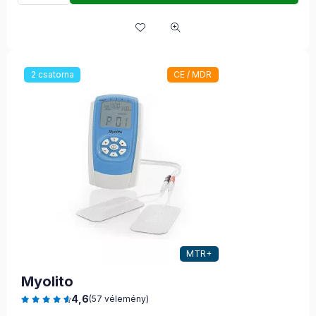
2 csatorna
CE / MDR
MTR+
Myolito
4,6
(57 vélemény)