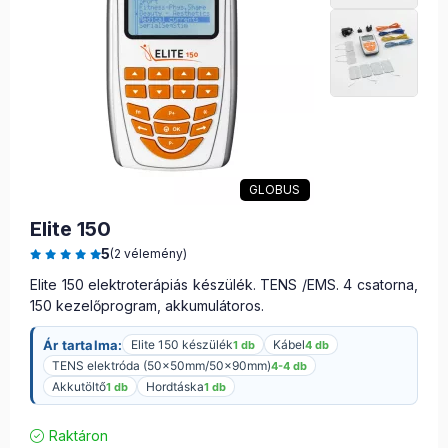
GLOBUS
Elite 150
5
(2 vélemény)
Elite 150 elektroterápiás készülék. TENS /EMS. 4 csatorna,
150 kezelőprogram, akkumulátoros.
Ár tartalma:
Elite 150 készülék
Kábel
1 db
4 db
TENS elektróda (50x50mm/50x90mm)
4-4 db
Akkutöltő
Hordtáska
1 db
1 db
Raktáron