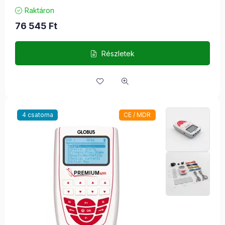
Raktáron
76 545
Ft
Részletek
4 csatorna
CE / MDR