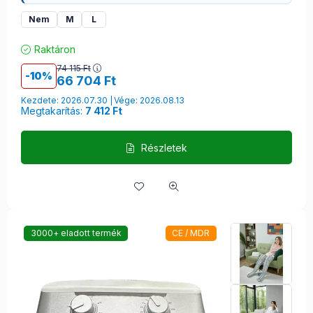
Nem
M
L
Raktáron
74 115
Ft
10
66 704
Ft
Kezdete: 2026.07.30
Vége: 2026.08.13
Megtakarítás:
7 412 Ft
Részletek
3000+ eladott termék
CE / MDR