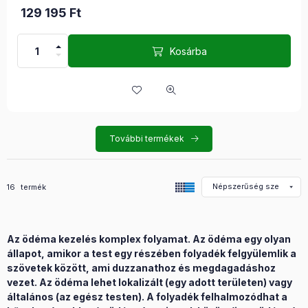
129 195
Ft
Kosárba
További termékek
Összes termék a kategóriában
16
termék
Az ödéma kezelés komplex folyamat. Az ödéma egy olyan
állapot, amikor a test egy részében folyadék felgyülemlik a
szövetek között, ami duzzanathoz és megdagadáshoz
vezet. Az ödéma lehet lokalizált (egy adott területen) vagy
általános (az egész testen). A folyadék felhalmozódhat a