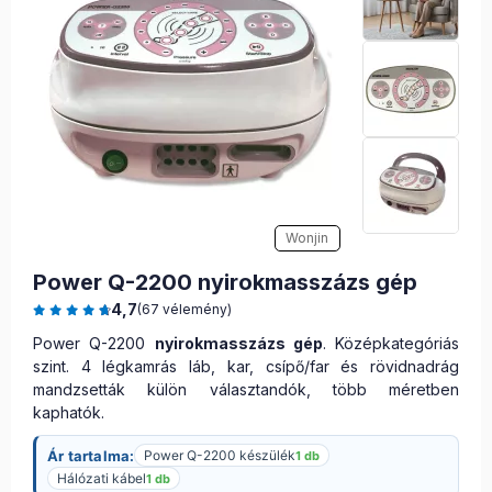
Wonjin
Power Q-2200 nyirokmasszázs gép
4,7
(67 vélemény)
Power Q-2200
nyirokmasszázs gép
. Középkategóriás
szint. 4 légkamrás láb, kar, csípő/far és rövidnadrág
mandzsetták külön választandók, több méretben
kaphatók.
Ár tartalma:
Power Q-2200 készülék
1 db
Hálózati kábel
1 db