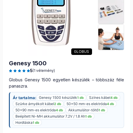
GLOBUS
Genesy 1500
5
(1 vélemény)
Globus Genesy 1500 egyetlen készülék – többszáz féle
panaszra.
Ár tartalma:
Genesy 1500 készülék
Színes kábel
1 db
4 db
Szürke árnyékolt kábel
50×50 mm-es elektróda
2 db
4 db
50×90 mm-es elektróda
Akkumulátor-töltő
4 db
1 db
Beépített Ni-MH akkumulátor 7.2V / 1.8 Ah
1 db
Hordtáska
1 db