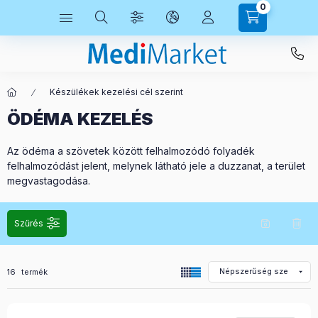
0
Készülékek kezelési cél szerint
ÖDÉMA KEZELÉS
Az ödéma a szövetek között felhalmozódó folyadék
felhalmozódást jelent, melynek látható jele a duzzanat, a terület
megvastagodása.
Szűrés
Összes termék a kategóriában
16
termék