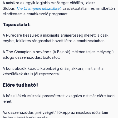
A másikra az egyik legjobb minőséget előállító, olasz
Globus
The Champion készülékét
csatlakoztattam és mindkettőn
elindítottam a combkezelő programot.
Tapasztalat:
A Purecare készülék a maximális áramerősség mellett is csak
enyhe, felületes rángásokat hozott létre a combizmaimban.
A The Champion a nevéhez (A Bajnok) méltóan teljes mélységű,
átfogó összehúzódást biztosított.
A kontrakciók közötti különbség óriási, akkora, mint amit a
készülékek ára is jól reprezentál.
Előre tudható!
A készülékek műszaki paramétereit vizsgálva ezt már előre tudni
lehet.
Az összehúzódás „mélységét” főképp az impulzus időtartam
(pulse width) befolyásolja.