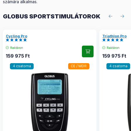
számára alkalmas.
GLOBUS SPORTSTIMULÁTOROK
Cycling Pro
Triathlon Pro
Raktáron
Raktáron
159 975
Ft
159 975
Ft
4 csatorna
CE / MDR
4 csatorna