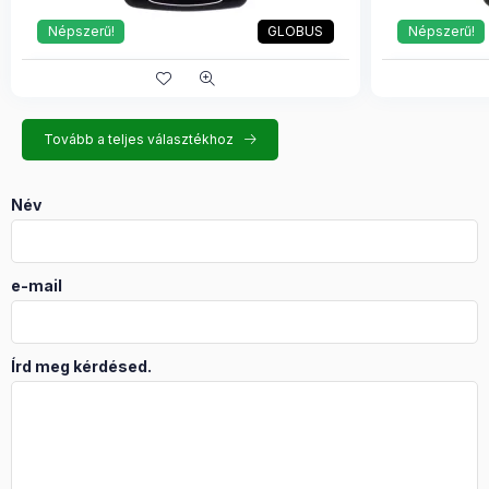
Népszerű!
GLOBUS
Népszerű!
Tovább a teljes választékhoz
Név
e-mail
Írd meg kérdésed.