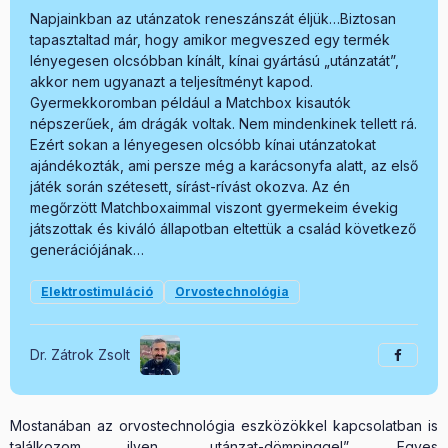
Napjainkban az utánzatok reneszánszát éljük…Biztosan
tapasztaltad már, hogy amikor megveszed egy termék
lényegesen olcsóbban kínált, kínai gyártású „utánzatát”,
akkor nem ugyanazt a teljesítményt kapod.
Gyermekkoromban például a Matchbox kisautók
népszerűek, ám drágák voltak. Nem mindenkinek tellett rá.
Ezért sokan a lényegesen olcsóbb kínai utánzatokat
ajándékozták, ami persze még a karácsonyfa alatt, az első
játék során szétesett, sírást-rívást okozva. Az én
megőrzött Matchboxaimmal viszont gyermekeim évekig
játszottak és kiváló állapotban eltettük a család következő
generációjának…
Elektrostimuláció
Orvostechnológia
Dr. Zátrok Zsolt
Mostanában az orvostechnológia eszközökkel kapcsolatban is
találkozom ilyen „utánzat-dömpinggel”. Egyes