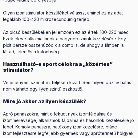
Olyan izomstimulátor készüléket válassz, aminél ez az adat
legalább 100-420 mikrosecundumig terjed.
Az olcsó készülékeken jellemzően ez az érték 100-220 msec.
Ezek eleve alkalmatlanok a nagyobb izmok kezelésére. Egy
picit persze összehúzódik a comb is, de ahogy a filmben is
láttad, jelentős a különbség.
Használható-e sport célokra a „közértes”
stimulátor?
Véleményem szerint ez teljesen kizárt. Semmilyen pozitív hatás
nem várható egy ilyen szintű eszköztől.
Mire jó akkor az ilyen készülék?
Apró panaszokra, mint elfeküdt nyak izomfájdalma és
izommerevsége, alkarizmok fájdalma és hasonlók kezelésére jó
lehet. Komoly panaszra, hatékony izomkezelésre, pláne
izomfejlesztésre legfeljebb gyermek vagy aprótermetű hölgyek