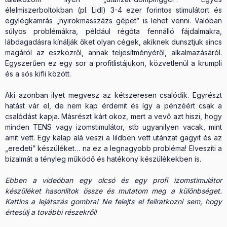
élelmiszerboltokban (pl. Lidl) 3-4 ezer forintos stimulátort és
egylégkamrás „nyirokmasszázs gépet” is lehet venni. Valóban
súlyos problémákra, például régóta fennálló fájdalmakra,
lábdagadásra kínálják őket olyan cégek, akiknek dunsztjuk sincs
magáról az eszközről, annak teljesítményéről, alkalmazásáról.
Egyszerűen ez egy sor a profitlistájukon, közvetlenül a krumpli
és a sós kifli között.
Aki azonban ilyet megvesz az kétszeresen csalódik. Egyrészt
hatást vár el, de nem kap érdemit és így a pénzéért csak a
csalódást kapja. Másrészt kárt okoz, mert a vevő azt hiszi, hogy
minden TENS vagy izomstimulátor, stb ugyanilyen vacak, mint
amit vett. Egy kalap alá veszi a lildben vett utánzat gagyit és az
„eredeti” készüléket… na ez a legnagyobb probléma! Elveszíti a
bizalmát a tényleg működő és hatékony készülékekben is.
Ebben a videóban egy olcsó és egy profi izomstimulátor
készüléket hasonlítok össze és mutatom meg a különbséget.
Kattins a lejátszás gombra! Ne felejts el feliratkozni sem, hogy
értesülj a további részekről!