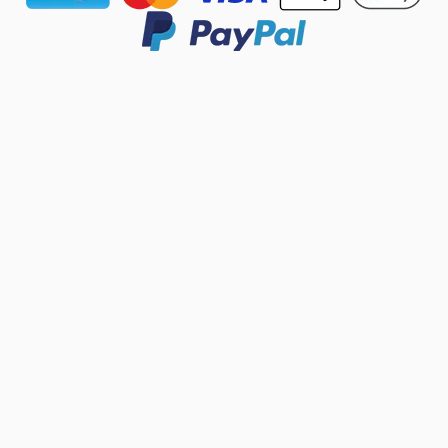
Adatkezelési beállítások Felugró ablak megnyitva.