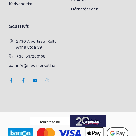
Kedvenceim
Elérhetőségek
Scart Kft
2730 Albertirsa, Koltói
Anna utca 39.
+36-53/200108
info@medimarket.hu
Árukereső.hu