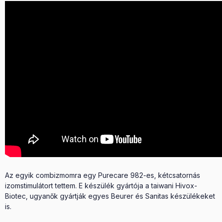
Az egyik combizmomra egy Purecare 982-es, kétcsatornás
izomstimulátort tettem. E készülék gyártója a taiwani Hivox-
Biotec, ugyanők gyártják egyes Beurer és Sanitas készülékeket
is.