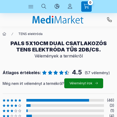
0
TENS elektróda
PALS 5X10CM DUAL CSATLAKOZÓS
TENS ELEKTRÓDA TŰS 2DB/CS.
Vélemények a termékről
4.5
Átlagos értékelés:
(57 vélemény)
Még nem írt véleményt a termékről?
Véleményt írok
(46)
(3)
(1)
(4)