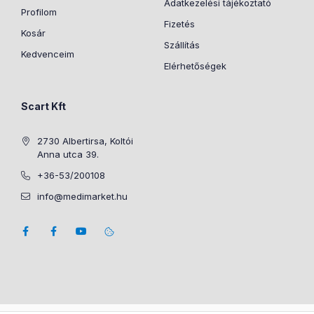
Adatkezelési tájékoztató
Profilom
Fizetés
Kosár
Szállítás
Kedvenceim
Elérhetőségek
Scart Kft
2730 Albertirsa, Koltói
Anna utca 39.
+36-53/200108
info@medimarket.hu