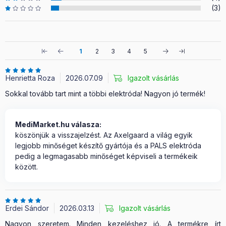
(3)
1
2
3
4
5
Henrietta Roza
2026.07.09
Igazolt vásárlás
Sokkal tovább tart mint a többi elektróda! Nagyon jó termék!
MediMarket.hu válasza:
köszönjük a visszajelzést. Az Axelgaard a világ egyik
legjobb minőséget készítő gyártója és a PALS elektróda
pedig a legmagasabb minőséget képviseli a termékeik
között.
Erdei Sándor
2026.03.13
Igazolt vásárlás
Nagyon szeretem. Minden kezeléshez jó. A termékre írt