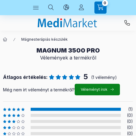
0
Mágnesterápiás készülék
MAGNUM 3500 PRO
Vélemények a termékről
5
Átlagos értékelés:
(1 vélemény)
Még nem írt véleményt a termékről?
Véleményt írok
(1)
(0)
(0)
(0)
(0)