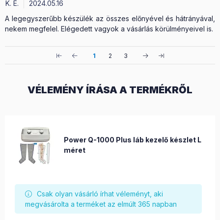
K. É.
2024.05.16
A legegyszerűbb készülék az összes előnyével és hátrányával,
nekem megfelel. Elégedett vagyok a vásárlás körülményeivel is.
1
2
3
VÉLEMÉNY ÍRÁSA A TERMÉKRŐL
Power Q-1000 Plus láb kezelő készlet L
méret
Csak olyan vásárló írhat véleményt, aki
megvásárolta a terméket az elmúlt 365 napban