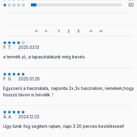
(2)
1
2
3
F. T.
2025.03.13
a termék jó, a tapasztalatunk még kevés.
F. G.
2025.01.26
Egyszerű a használata, naponta 2x,3x használom, remélem,hogy
hosszú távon is beválik. !
Á. A.
2024.12.02
Ugy tünik fog segíteni rajtam, napi 3 20 perces kezelésseel!