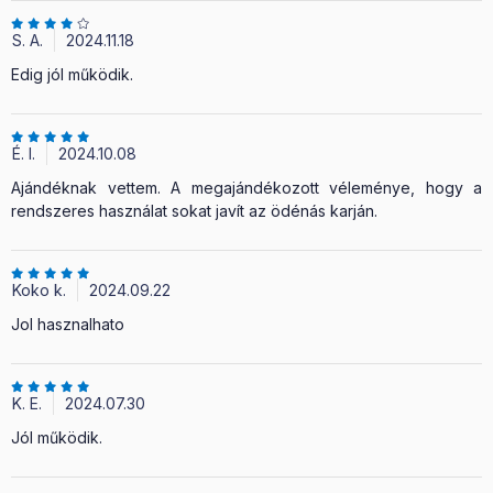
S. A.
2024.11.18
Edig jól működik.
É. I.
2024.10.08
Ajándéknak vettem. A megajándékozott véleménye, hogy a
rendszeres használat sokat javít az ödénás karján.
Koko k.
2024.09.22
Jol hasznalhato
K. E.
2024.07.30
Jól működik.