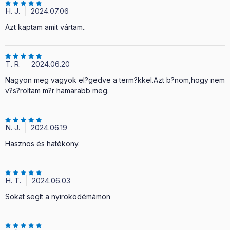
H. J.
2024.07.06
Azt kaptam amit vártam..
T. R.
2024.06.20
Nagyon meg vagyok el?gedve a term?kkel.Azt b?nom,hogy nem
v?s?roltam m?r hamarabb meg.
N. J.
2024.06.19
Hasznos és hatékony.
H. T.
2024.06.03
Sokat segít a nyiroködémámon