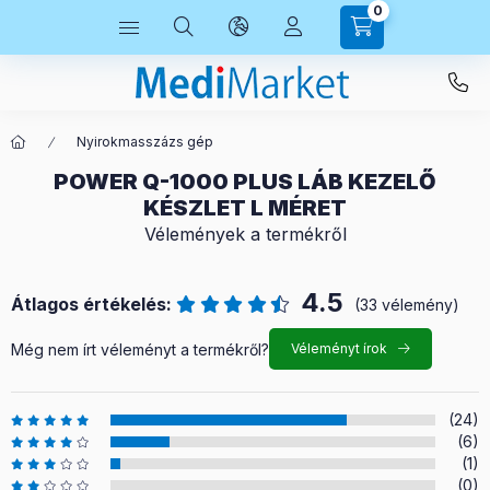
0
Nyirokmasszázs gép
POWER Q-1000 PLUS LÁB KEZELŐ
KÉSZLET L MÉRET
Vélemények a termékről
4.5
Átlagos értékelés:
(33 vélemény)
Még nem írt véleményt a termékről?
Véleményt írok
(24)
(6)
(1)
(0)