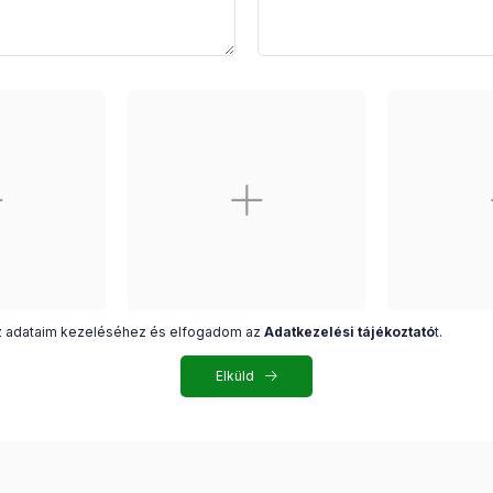
z adataim kezeléséhez és elfogadom az
Adatkezelési tájékoztató
t.
Elküld