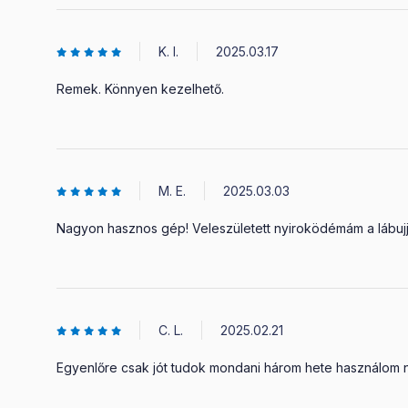
K. I.
2025.03.17
Remek. Könnyen kezelhető.
M. E.
2025.03.03
Nagyon hasznos gép! Veleszületett nyiroködémám a lábujjai
C. L.
2025.02.21
Egyenlőre csak jót tudok mondani három hete használom n