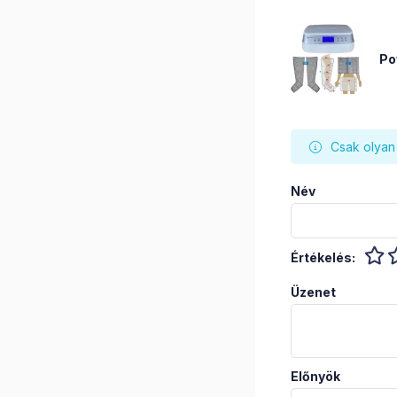
Po
Csak olyan 
Név
Értékelés:
Üzenet
Előnyök