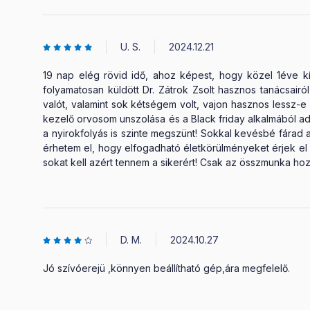
U. S.
2024.12.21
19 nap elég rövid idő, ahoz képest, hogy közel 1éve kín
folyamatosan küldött Dr. Zátrok Zsolt hasznos tanácsair
valót, valamint sok kétségem volt, vajon hasznos lessz-e
kezelő orvosom unszolása és a Black friday alkalmából ad
a nyirokfolyás is szinte megszünt! Sokkal kevésbé fárad a
érhetem el, hogy elfogadható életkörülményeket érjek e
sokat kell azért tennem a sikerért! Csak az összmunka hozh
D. M.
2024.10.27
Jó szívóerejü ,könnyen beállítható gép,ára megfelelő.