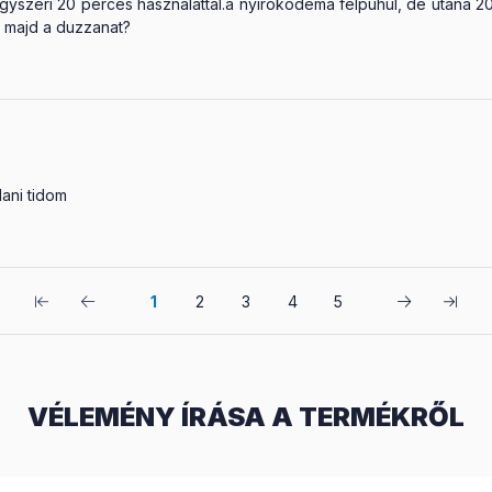
yszeri 20 perces használattal.a nyirokodema felpuhul, de utána 20-
e majd a duzzanat?
ani tidom
1
2
3
4
5
VÉLEMÉNY ÍRÁSA A TERMÉKRŐL