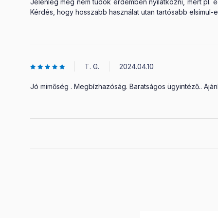
Jelenleg meg nem tudok erdemben nyilatkozni, mert pl. eg
Kérdés, hogy hosszabb használat utan tartósabb elsimul-
T. G.
2024.04.10
Jó mimőség . Megbízhazóság. Baratságos ügyintéző.. Ajánl