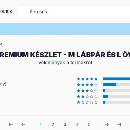
200108
ép
REMIUM KÉSZLET - M LÁBPÁR ÉS L
Vélemények a termékről
ény)
1
2
3
4
5