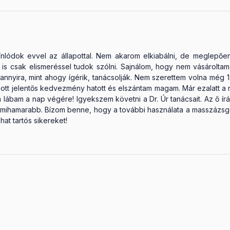
lódok evvel az állapottal. Nem akarom elkiabálni, de meglepően p
ól is csak elismeréssel tudok szólni. Sajnálom, hogy nem vásárol
 annyira, mint ahogy ígérik, tanácsolják. Nem szerettem volna még 
ott jelentős kedvezmény hatott és elszántam magam. Már ezalatt a rö
 lábam a nap végére! Igyekszem követni a Dr. Úr tanácsait. Az ő írás
l mihamarabb. Bízom benne, hogy a további használata a masszázsg
at tartós sikereket!