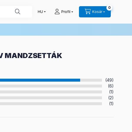
0
Profil
Kosár
 ÖV MANDZSETTÁK
(49)
(6)
(1)
(2)
(1)