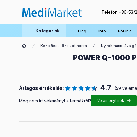
Telefon
+36-53/
Kategóriák
Blog
Info
Rólunk
Kezelőeszközök otthonra
Nyirokmasszázs g
POWER Q-1000 P
4.7
Átlagos értékelés:
(59 vélem
Még nem írt véleményt a termékről?
Véleményt írok