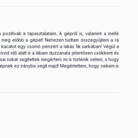
ozitívak a tapasztalataim. A gépről is, valamint a mellé
tam meg előbb a gépet! Nehezen tudtam összegyűjteni a rá
1 kacatot egy csomó pénzért a lakás 1ik sarkában! Végül a
vid idő alatt is a lábam duzzanata jelentősen csökkent és
ai sokat segítettek megérteni mi is történik velem, s hogy
épnek ez irányba segít majd! Megértettem, hogy nekem is