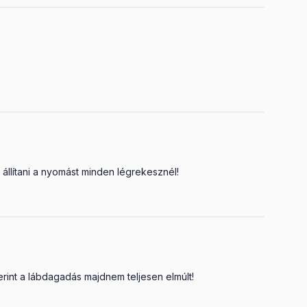
állítani a nyomást minden légrekesznél!
int a lábdagadás majdnem teljesen elmúlt!