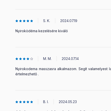
S. K.
2024.07.19
Nyiroködéma kezelésére kiváló
M. M.
2024.07.14
Nyirokodema masszasra alkalmazom. Segít valamelyest la
értelmezhető .
B. I.
2024.05.23