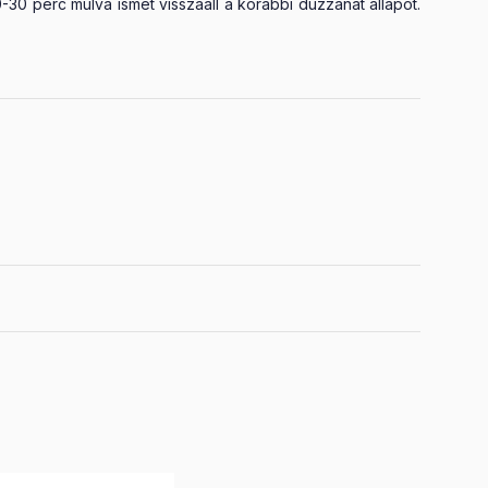
30 perc mulva ismét visszaall a korábbi duzzanat állapot.