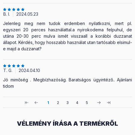
B. I.
2024.05.23
Jelenleg meg nem tudok erdemben nyilatkozni, mert pl.
egyszeri 20 perces használattal.a nyirokodema felpuhul, de
utána 20-30 perc mulva ismét visszaall a korábbi duzzanat
állapot. Kérdés, hogy hosszabb használat utan tartósabb elsimul-
e majd a duzzanat?
T. G.
2024.04.10
Jó mimőség . Megbízhazóság. Baratságos ügyintéző.. Ajánlani
tidom
1
2
3
4
5
VÉLEMÉNY ÍRÁSA A TERMÉKRŐL