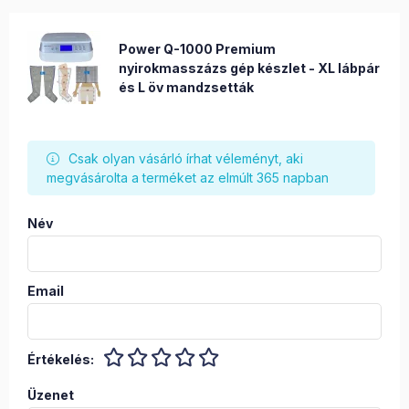
Power Q-1000 Premium
nyirokmasszázs gép készlet - XL lábpár
és L öv mandzsetták
Csak olyan vásárló írhat véleményt, aki
megvásárolta a terméket az elmúlt 365 napban
Név
Email
Értékelés:
Üzenet