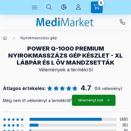
0
Nyirokmasszázs gép
POWER Q-1000 PREMIUM
NYIROKMASSZÁZS GÉP KÉSZLET - XL
LÁBPÁR ÉS L ÖV MANDZSETTÁK
Vélemények a termékről
4.7
Átlagos értékelés:
(59 vélemény)
Még nem írt véleményt a termékről?
Véleményt írok
(49)
(6)
(1)