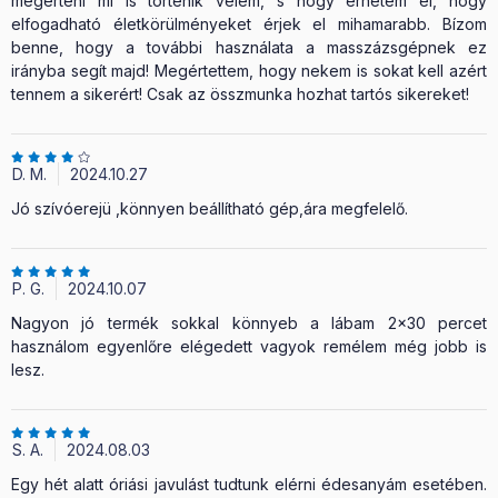
megérteni mi is történik velem, s hogy érhetem el, hogy
elfogadható életkörülményeket érjek el mihamarabb. Bízom
benne, hogy a további használata a masszázsgépnek ez
irányba segít majd! Megértettem, hogy nekem is sokat kell azért
tennem a sikerért! Csak az összmunka hozhat tartós sikereket!
D. M.
2024.10.27
Jó szívóerejü ,könnyen beállítható gép,ára megfelelő.
P. G.
2024.10.07
Nagyon jó termék sokkal könnyeb a lábam 2x30 percet
használom egyenlőre elégedett vagyok remélem még jobb is
lesz.
S. A.
2024.08.03
Egy hét alatt óriási javulást tudtunk elérni édesanyám esetében.