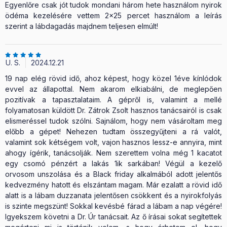
Egyenlőre csak jót tudok mondani három hete használom nyirok
ödéma kezelésére vettem 2x25 percet használom a leírás
szerint a lábdagadás majdnem teljesen elmúlt!
U. S.
2024.12.21
19 nap elég rövid idő, ahoz képest, hogy közel 1éve kínlódok
evvel az állapottal. Nem akarom elkiabálni, de meglepően
pozitívak a tapasztalataim. A gépről is, valamint a mellé
folyamatosan küldött Dr. Zátrok Zsolt hasznos tanácsairól is csak
elismeréssel tudok szólni. Sajnálom, hogy nem vásároltam meg
előbb a gépet! Nehezen tudtam összegyűjteni a rá valót,
valamint sok kétségem volt, vajon hasznos lessz-e annyira, mint
ahogy ígérik, tanácsolják. Nem szerettem volna még 1 kacatot
egy csomó pénzért a lakás 1ik sarkában! Végül a kezelő
orvosom unszolása és a Black friday alkalmából adott jelentős
kedvezmény hatott és elszántam magam. Már ezalatt a rövid idő
alatt is a lábam duzzanata jelentősen csökkent és a nyirokfolyás
is szinte megszünt! Sokkal kevésbé fárad a lábam a nap végére!
Igyekszem követni a Dr. Úr tanácsait. Az ő írásai sokat segítettek