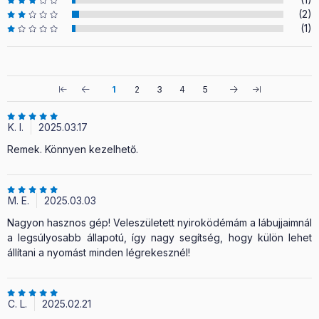
(2)
(1)
1
2
3
4
5
K. I.
2025.03.17
Remek. Könnyen kezelhető.
M. E.
2025.03.03
Nagyon hasznos gép! Veleszületett nyiroködémám a lábujjaimnál
a legsúlyosabb állapotú, így nagy segítség, hogy külön lehet
állítani a nyomást minden légrekesznél!
C. L.
2025.02.21