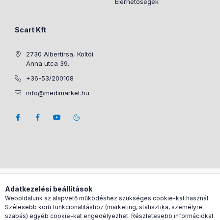
Elérhetőségek
Scart Kft
2730 Albertirsa, Koltói
Anna utca 39.
+36-53/200108
info@medimarket.hu
Árukereső.hu
Adatkezelési beállítások
Weboldalunk az alapvető működéshez szükséges cookie-kat használ.
Szélesebb körű funkcionalitáshoz (marketing, statisztika, személyre
szabás) egyéb cookie-kat engedélyezhet. Részletesebb információkat