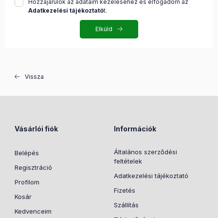
Hozzájárulok az adataim kezeléséhez és elfogadom az
Adatkezelési tájékoztató
t.
Elküld
Vissza
Vásárlói fiók
Információk
Általános szerződési
Belépés
feltételek
Regisztráció
Adatkezelési tájékoztató
Profilom
Fizetés
Kosár
Szállítás
Kedvenceim