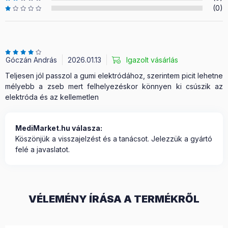
(0)
Góczán András
2026.01.13
Igazolt vásárlás
Teljesen jól passzol a gumi elektródához, szerintem picit lehetne
mélyebb a zseb mert felhelyezéskor könnyen ki csúszik az
elektróda és az kellemetlen
MediMarket.hu válasza:
Köszönjük a visszajelzést és a tanácsot. Jelezzük a gyártó
felé a javaslatot.
VÉLEMÉNY ÍRÁSA A TERMÉKRŐL