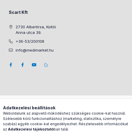
Scart Kft
2730 Albertirsa, Koltói
Anna utca 39.
+36-53/200108
info@medimarket.hu
Árukereső.hu
Adatkezelési beállítások
Weboldalunk az alapvető működéshez szükséges cookie-kat használ.
Szélesebb körű funkcionalitáshoz (marketing, statisztika, személyre
szabás) egyéb cookie-kat engedélyezhet. Részletesebb információkat
az
Adatkezelési tájékoztató
ban talál.