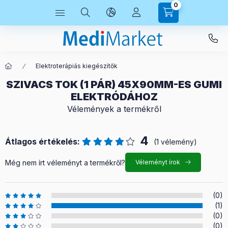
0
Elektroterápiás kiegészítők
SZIVACS TOK (1 PÁR) 45X90MM-ES GUMI
ELEKTRÓDÁHOZ
Vélemények a termékről
4
Átlagos értékelés:
(1 vélemény)
Még nem írt véleményt a termékről?
Véleményt írok
(0)
(1)
(0)
(0)