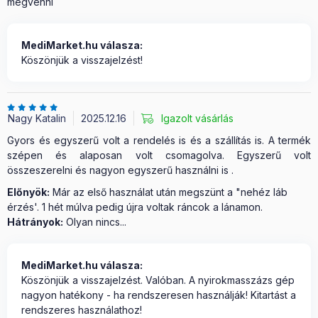
megvenni
MediMarket.hu válasza:
Köszönjük a visszajelzést!
Nagy Katalin
2025.12.16
Igazolt vásárlás
Gyors és egyszerű volt a rendelés is és a szállítás is. A termék
szépen és alaposan volt csomagolva. Egyszerű volt
összeszerelni és nagyon egyszerű használni is .
Előnyök:
Már az első használat után megszünt a "nehéz láb
érzés'. 1 hét múlva pedig újra voltak ráncok a lánamon.
Hátrányok:
Olyan nincs...
MediMarket.hu válasza:
Köszönjük a visszajelzést. Valóban. A nyirokmasszázs gép
nagyon hatékony - ha rendszeresen használják! Kitartást a
rendszeres használathoz!