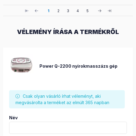
1
2
3
4
5
VÉLEMÉNY ÍRÁSA A TERMÉKRŐL
Power Q-2200 nyirokmasszázs gép
Csak olyan vásárló írhat véleményt, aki
megvásárolta a terméket az elmúlt 365 napban
Név