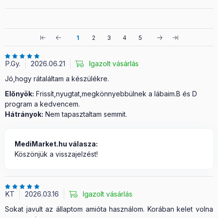
1
2
3
4
5
P.Gy.
2026.06.21
Igazolt vásárlás
Jó,hogy rátaláltam a készülékre.
Előnyök:
Frissít,nyugtat,megkönnyebbülnek a lábaim.B és D
program a kedvencem.
Hátrányok:
Nem tapasztaltam semmit.
MediMarket.hu válasza:
Köszönjük a visszajelzést!
KT
2026.03.16
Igazolt vásárlás
Sokat javult az állaptom amióta használom. Korában kelet volna