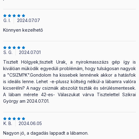
G. I.
2024.07.07
Könnyen kezelhető
S. G.
2024.07.01
Tisztelt Hölgyek,tisztelt Urak, a nyirokmasszázs gép így is
kiválóan müködik egyedüli problémám, hogy tulságosan nagyok
a "CSIZM?K".Gondolom ha kissebek lennének akkor a hatásfok
is ideális lenne. Lehet -e-plussz költség nélkül-a läbamra valóra
kicserélni? A nagy csizmák abszolút tiszták és sérülésmentesek.
A lábam mérete 42-es- Válaszukat várva Tisztelettel Szikrai
György am 2024.07.01.
K. B.
2024.06.05
Nagyon jó, a dagadás lappadt a lábamon.