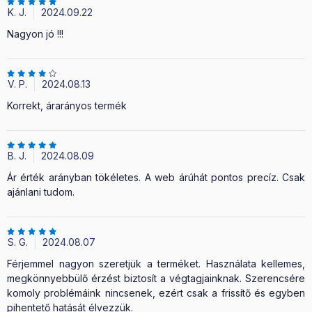
K. J.
2024.09.22
Nagyon jó !!!
V. P.
2024.08.13
Korrekt, árarányos termék
B. J.
2024.08.09
Ár érték arányban tökéletes. A web árúhát pontos precíz. Csak
ajánlani tudom.
S. G.
2024.08.07
Férjemmel nagyon szeretjük a terméket. Használata kellemes,
megkönnyebbülő érzést biztosít a végtagjainknak. Szerencsére
komoly problémáink nincsenek, ezért csak a frissítő és egyben
pihentető hatását élvezzük.