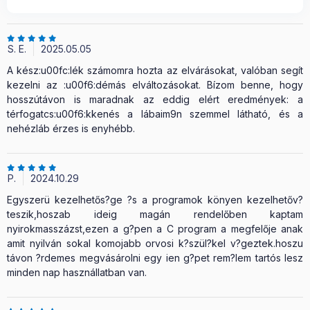
S. E.
2025.05.05
A kész:u00fc:lék számomra hozta az elvárásokat, valóban segít
kezelni az :u00f6:démás elváltozásokat. Bízom benne, hogy
hosszútávon is maradnak az eddig elért eredmények: a
térfogatcs:u00f6:kkenés a lábaim9n szemmel látható, és a
nehézláb érzes is enyhébb.
P.
2024.10.29
Egyszerü kezelhetős?ge ?s a programok könyen kezelhetőv?
teszik,hoszab ideig magán rendelőben kaptam
nyirokmasszázst,ezen a g?pen a C program a megfelője anak
amit nyilván sokal komojabb orvosi k?szül?kel v?geztek.hoszu
távon ?rdemes megvásárolni egy ien g?pet rem?lem tartós lesz
minden nap használlatban van.