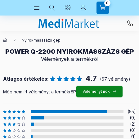
0
Nyirokmasszázs gép
POWER Q-2200 NYIROKMASSZÁZS GÉP
Vélemények a termékről
4.7
Átlagos értékelés:
(67 vélemény)
Még nem írt véleményt a termékről?
Véleményt írok
(55)
(9)
(2)
(0)
(1)