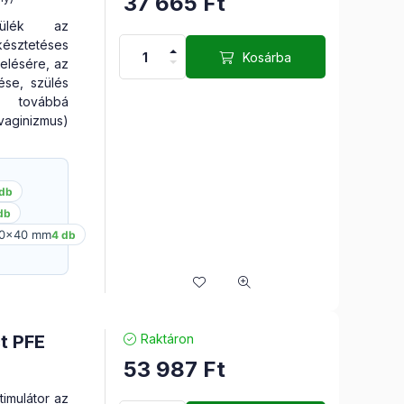
37 665
Ft
szülék az
késztetéses
Kosárba
elésére, az
tése, szülés
, továbbá
aginizmus)
 db
db
40×40 mm
4 db
t PFE
Raktáron
53 987
Ft
imulátor az