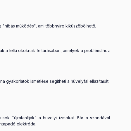
 "hibás működés", ami többnyire kiküszöbölhető.
k a lelki okoknak feltárásában, amelyek a problémához
na gyakorlatok ismétlése segítheti a hüvelyfal ellazítását.
ok "újratanítják" a hüvelyi izmokat. Bár a szondával
öntapadó elektróda.