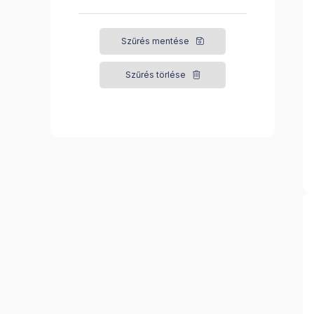
Szűrés mentése
Szűrés törlése