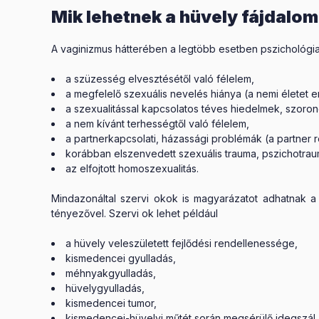
Mik lehetnek a hüvely fájdalom
A vaginizmus hátterében a legtöbb esetben pszichológi
a szüzesség elvesztésétől való félelem,
a megfelelő szexuális nevelés hiánya (a nemi életet e
a szexualitással kapcsolatos téves hiedelmek, szoron
a nem kívánt terhességtől való félelem,
a partnerkapcsolati, házassági problémák (a partner rej
korábban elszenvedett szexuális trauma, pszichotra
az elfojtott homoszexualitás.
Mindazonáltal szervi okok is magyarázatot adhatnak a
tényezővel. Szervi ok lehet például
a hüvely veleszületett fejlődési rendellenessége,
kismedencei gyulladás,
méhnyakgyulladás,
hüvelygyulladás,
kismedencei tumor,
kismedencei-hüvelyi műtét során megsérülő idegszál.