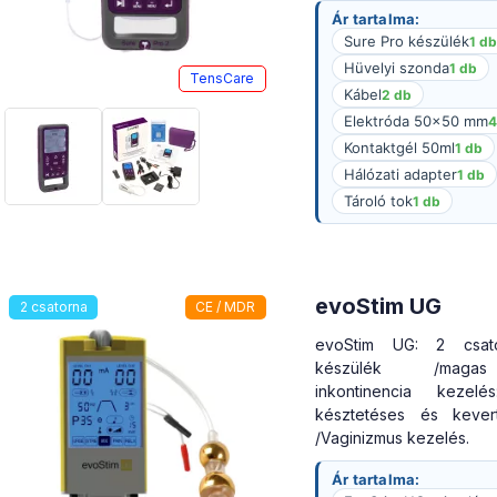
Ár tartalma:
Sure Pro készülék
1 db
Hüvelyi szonda
1 db
TensCare
Kábel
2 db
Elektróda 50×50 mm
4
Kontaktgél 50ml
1 db
Hálózati adapter
1 db
Tároló tok
1 db
evoStim UG
2 csatorna
CE / MDR
evoStim UG: 2 csat
készülék /magas
inkontinencia kezelés
késztetéses és kever
/Vaginizmus kezelés.
Ár tartalma: