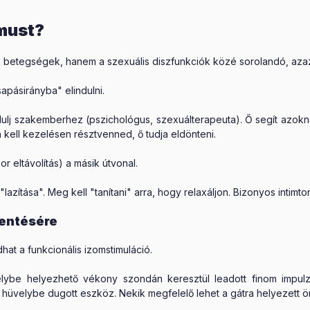
zmust?
 betegségek, hanem a szexuális diszfunkciók közé sorolandó, azaz
pásirányba" elindulni.
j szakemberhez (pszichológus, szexuálterapeuta). Ő segít azokna
ell kezelésen résztvenned, ő tudja eldönteni.
 eltávolítás) a másik útvonal.
azítása". Meg kell "tanítani" arra, hogy relaxáljon. Bizonyos intimtor
kentésére
hat a funkcionális
izomstimuláció
.
ybe helyezhető vékony szondán keresztül leadott finom impulzus
hüvelybe dugott eszköz. Nekik megfelelő lehet a gátra helyezett 