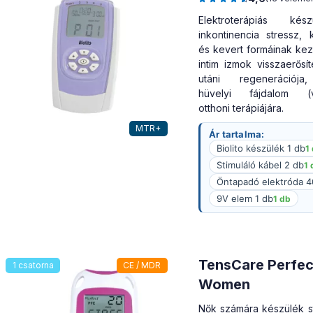
Elektroterápiás ké
inkontinencia stressz, 
és kevert formáinak kez
intim izmok visszaerősí
utáni regenerációja
hüvelyi fájdalom (v
otthoni terápiájára.
MTR+
Ár tartalma:
Biolito készülék 1 db
1
Stimuláló kábel 2 db
1 
Öntapadó elektróda 
9V elem 1 db
1 db
TensCare Perfec
1 csatorna
CE / MDR
Women
Nők számára készülék st