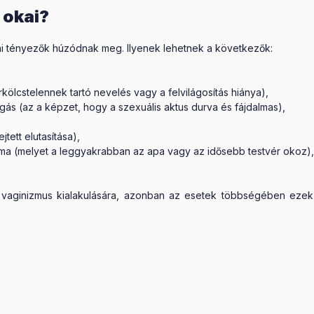
 okai?
ai tényezők húzódnak meg. Ilyenek lehetnek a következők:
rkölcstelennek tartó nevelés vagy a felvilágosítás hiánya),
gás (az a képzet, hogy a szexuális aktus durva és fájdalmas),
tett elutasítása),
uma (melyet a leggyakrabban az apa vagy az idősebb testvér okoz),
 vaginizmus kialakulására, azonban az esetek többségében ezek