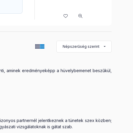
lenti, aminek eredményeképp a hüvelybemenet beszűkül,
izonyos partnernél jelentkeznek a tünetek szex közben;
ászati vizsgálatoknak is gátat szab.