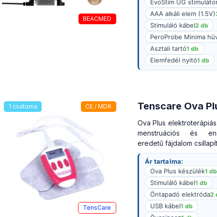
EvoStim UG stimulátor
AAA alkáli elem (1.5V)
BEACMED
Stimuláló kábel
2 db
PeroProbe Minima hüv
Asztali tartó
1 db
Elemfedél nyitó
1 db
Tenscare Ova Pl
1 csatorna
CE / MDR
Ova Plus elektroterápiá
menstruációs és end
eredetű fájdalom csillapí
Ár tartalma:
Ova Plus készülék
1 db
Stimuláló kábel
1 db
Öntapadó elektróda
2 
USB kábel
1 db
TensCare