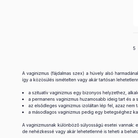
Ös
5
A vaginizmus (fájdalmas szex) a hüvely alsó harmadán
így a közösülés ismételten vagy akár tartósan lehetetlenné
a szituatív vaginizmus egy bizonyos helyzethez, alka
a permanens vaginizmus huzamosabb ideig tart és a sz
az elsődleges vaginizmus izoláltan lép fel, azaz nem tá
a másodlagos vaginizmus pedig egy betegséghez kap
A vaginizmusnak különböző súlyosságú esetei vannak: e
de nehézkessé vagy akár lehetetlenné is teheti a behato