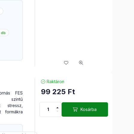
 db
Raktáron
99 225
Ft
ornás FES
 szintű
: stressz,
Kosárba
t formákra