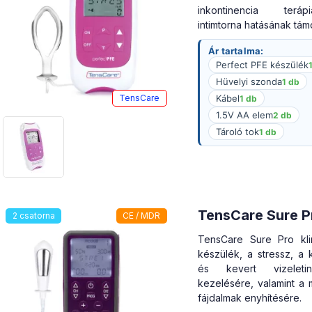
inkontinencia terá
intimtorna hatásának tám
Ár tartalma:
Perfect PFE készülék
Hüvelyi szonda
1 db
Kábel
TensCare
1 db
1.5V AA elem
2 db
Tároló tok
1 db
TensCare Sure P
2 csatorna
CE / MDR
TensCare Sure Pro klin
készülék, a stressz, a 
és kevert vizeletink
kezelésére, valamint a 
fájdalmak enyhítésére.