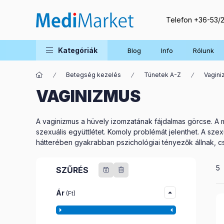
Telefon
+36-53/
Kategóriák
Blog
Info
Rólunk
Betegség kezelés
Tünetek A-Z
Vagin
VAGINIZMUS
A vaginizmus a hüvely izomzatának fájdalmas görcse. A m
szexuális együttlétet. Komoly problémát jelenthet. A sze
hátterében gyakrabban pszichológiai tényezők állnak, c
Ös
5
SZŰRÉS
Ár
(Ft)