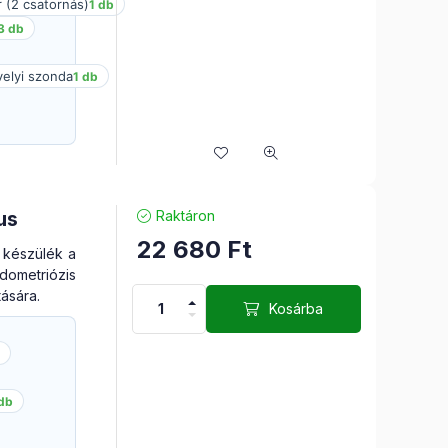
 (2 csatornás)
1 db
3 db
elyi szonda
1 db
us
Raktáron
22 680
Ft
s készülék a
ometriózis
tására.
Kosárba
db