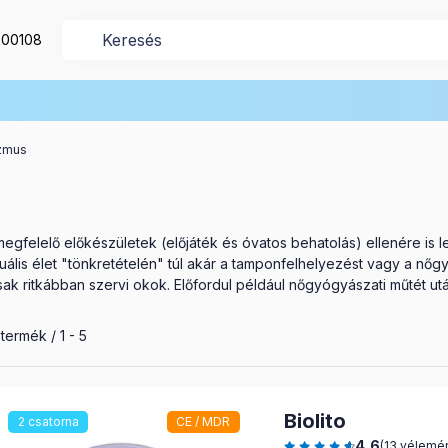
200108
izmus
egfelelő előkészületek (előjáték és óvatos behatolás) ellenére is
xuális élet "tönkretételén" túl akár a tamponfelhelyezést vagy a nő
sak ritkábban szervi okok. Előfordul például nőgyógyászati műtét u
szes termék a kategóriában
termék
1
5
Biolito
2 csatorna
CE / MDR
4,6
(13 vélemé