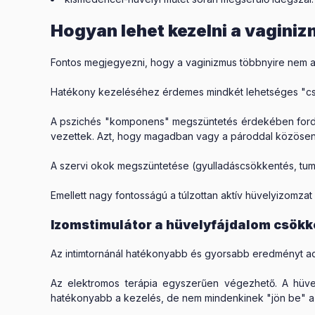
Hogyan lehet kezelni a vagini
Fontos megjegyezni, hogy a vaginizmus többnyire nem a
Hatékony kezeléséhez érdemes mindkét lehetséges "csa
A pszichés "komponens" megszüntetés érdekében fordul
vezettek. Azt, hogy magadban vagy a pároddal közösen k
A szervi okok megszüntetése (gyulladáscsökkentés, tumor
Emellett nagy fontosságú a túlzottan aktív hüvelyizomzat "l
Izomstimulátor a hüvelyfájdalom csök
Az intimtornánál hatékonyabb és gyorsabb eredményt ad
Az elektromos terápia egyszerűen végezhető. A hüvel
hatékonyabb a kezelés, de nem mindenkinek "jön be" a 