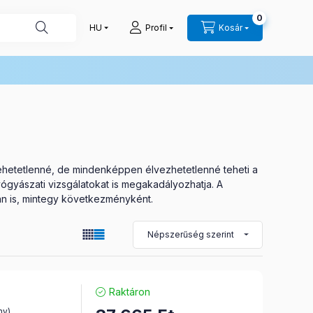
0
Profil
Kosár
 lehetetlenné, de mindenképpen élvezhetetlenné teheti a
gyógyászati vizsgálatokat is megakadályozhatja. A
tán is, mintegy következményként.
Raktáron
ny)