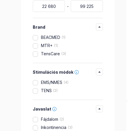
Brand
BEACMED
1
MTR+
1
TensCare
3
Stimulációs módok
EMS/NMES
4
TENS
2
Javaslat
Fájdalom
2
Inkontinencia
3