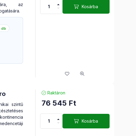
piára, az
Kosárba
ogatására.
1 db
ro
Raktáron
76 545
Ft
ikai szintű
késztetéses
ontinencia
Kosárba
medencetáji