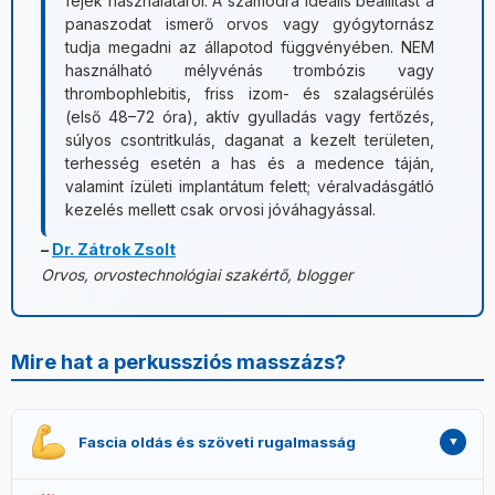
fejek használatáról. A számodra ideális beállítást a
panaszodat ismerő orvos vagy gyógytornász
tudja megadni az állapotod függvényében. NEM
használható mélyvénás trombózis vagy
thrombophlebitis, friss izom- és szalagsérülés
(első 48–72 óra), aktív gyulladás vagy fertőzés,
súlyos csontritkulás, daganat a kezelt területen,
terhesség esetén a has és a medence táján,
valamint ízületi implantátum felett; véralvadásgátló
kezelés mellett csak orvosi jóváhagyással.
–
Dr. Zátrok Zsolt
Orvos, orvostechnológiai szakértő, blogger
Mire hat a perkussziós masszázs?
Fascia oldás és szöveti rugalmasság
A fascia az izmokat körülvevő kötőszöveti réteg, amely