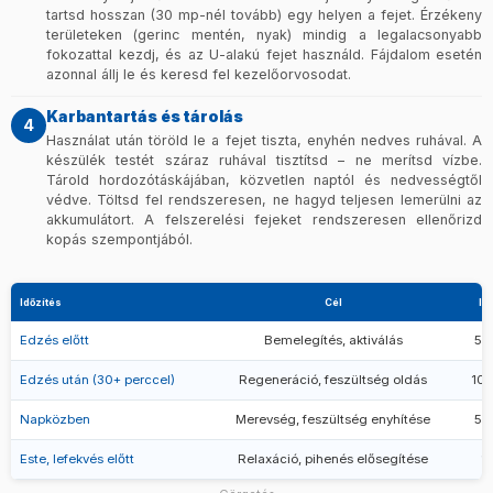
tartsd hosszan (30 mp-nél tovább) egy helyen a fejet. Érzékeny
területeken (gerinc mentén, nyak) mindig a legalacsonyabb
fokozattal kezdj, és az U-alakú fejet használd. Fájdalom esetén
azonnal állj le és keresd fel kezelőorvosodat.
Karbantartás és tárolás
4
Használat után töröld le a fejet tiszta, enyhén nedves ruhával. A
készülék testét száraz ruhával tisztítsd – ne merítsd vízbe.
Tárold hordozótáskájában, közvetlen naptól és nedvességtől
védve. Töltsd fel rendszeresen, ne hagyd teljesen lemerülni az
akkumulátort. A felszerelési fejeket rendszeresen ellenőrizd
kopás szempontjából.
Időzítés
Cél
Id
Edzés előtt
Bemelegítés, aktiválás
5–
Edzés után (30+ perccel)
Regeneráció, feszültség oldás
10–
Napközben
Merevség, feszültség enyhítése
5–
Este, lefekvés előtt
Relaxáció, pihenés elősegítése
1