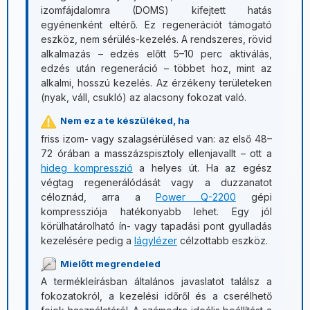
izomfájdalomra (DOMS) kifejtett hatás
egyénenként eltérő. Ez regenerációt támogató
eszköz, nem sérülés-kezelés. A rendszeres, rövid
alkalmazás – edzés előtt 5–10 perc aktiválás,
edzés után regeneráció – többet hoz, mint az
alkalmi, hosszú kezelés. Az érzékeny területeken
(nyak, váll, csukló) az alacsony fokozat való.
Nem ez a te készüléked, ha
friss izom- vagy szalagsérülésed van: az első 48–
72 órában a masszázspisztoly ellenjavallt – ott a
hideg kompresszió
a helyes út. Ha az egész
végtag regenerálódását vagy a duzzanatot
céloznád, arra a
Power Q-2200
gépi
kompressziója hatékonyabb lehet. Egy jól
körülhatárolható ín- vagy tapadási pont gyulladás
kezelésére pedig a
lágylézer
célzottabb eszköz.
Mielőtt megrendeled
A termékleírásban általános javaslatot találsz a
fokozatokról, a kezelési időről és a cserélhető