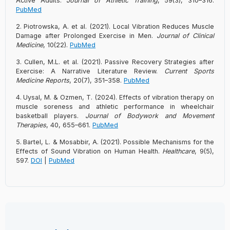
Active Adults.
Journal of Athletic Training
, 59(3), 310–316.
PubMed
Piotrowska, A. et al. (2021). Local Vibration Reduces Muscle
Damage after Prolonged Exercise in Men.
Journal of Clinical
Medicine
, 10(22).
PubMed
Cullen, M.L. et al. (2021). Passive Recovery Strategies after
Exercise: A Narrative Literature Review.
Current Sports
Medicine Reports
, 20(7), 351–358.
PubMed
Uysal, M. & Ozmen, T. (2024). Effects of vibration therapy on
muscle soreness and athletic performance in wheelchair
basketball players.
Journal of Bodywork and Movement
Therapies
, 40, 655–661.
PubMed
Bartel, L. & Mosabbir, A. (2021). Possible Mechanisms for the
Effects of Sound Vibration on Human Health.
Healthcare
, 9(5),
597.
DOI
|
PubMed