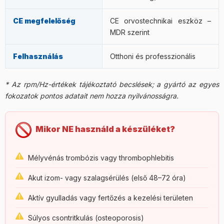
CE megfelelőség
CE orvostechnikai eszköz –
MDR szerint
Felhasználás
Otthoni és professzionális
* Az rpm/Hz-értékek tájékoztató becslések; a gyártó az egyes
fokozatok pontos adatait nem hozza nyilvánosságra.
Mikor NE használd a készüléket?
Mélyvénás trombózis vagy thrombophlebitis
Akut izom- vagy szalagsérülés (első 48–72 óra)
Aktív gyulladás vagy fertőzés a kezelési területen
Súlyos csontritkulás (osteoporosis)