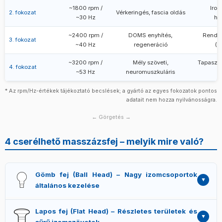
kombinálva a
legmélyebb izomszövetekbe
hatolhat be
kedvező tapasztalatok jellemzik ezt a fokozatot.
mechanoreceptorok aktiválásán
~1800 rpm /
keresztül e
Irod
hatékonyan. Az 50 Hz feletti rezgés az izomorsók (Ia
2. fokozat
Vérkeringés, fascia oldás
~30 Hz
hé
frekvenciatartomány hozzájárulhat a fájdalomingerület
afferens rostok) küszöbfrekvenciájához közelít, ami
modulálásához (kapu-kontroll elmélet), ami enyhítheti a
erőteljes neuromuszkuláris választ válthat ki – ez
~2400 rpm /
DOMS enyhítés,
Rendsz
3. fokozat
DOMS szubjektív intenzitását. Ez a legtöbb aktív sportoló
magyarázhatja a mozgásterjedelem azonnali javulását,
~40 Hz
regeneráció
(e
számára az alapfokozat edzés utánra.
1,4
amelyet több vizsgálatban megfigyeltek.
Fontos:
~3200 rpm /
Mély szöveti,
Tapasztal
érzékeny területeken (nyak, gerinc mellé) ezt a fokozatot
4. fokozat
~53 Hz
neuromuszkuláris
nem ajánlott alkalmazni. Maximálisan 30–45 másodpercig
tartsd egy izomcsoporton.
* Az rpm/Hz-értékek tájékoztató becslések; a gyártó az egyes fokozatok pontos
adatait nem hozza nyilvánosságra.
← Görgetés →
4 cserélhető masszázsfej – melyik mire való?
Gömb fej (Ball Head) – Nagy izomcsoportok
általános kezelése
A klasszikus, mindennapi alapfej. Nagy, kerek érintkezési
Lapos fej (Flat Head) – Részletes területek és
felülete révén a rezgést egyenletesen osztja el a kezelt
sűrű izomszövetek