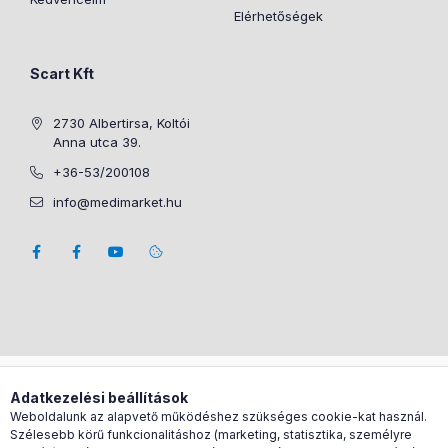
Elérhetőségek
Scart Kft
2730 Albertirsa, Koltói
Anna utca 39.
+36-53/200108
info@medimarket.hu
Árukereső.hu
Adatkezelési beállítások
Weboldalunk az alapvető működéshez szükséges cookie-kat használ.
Szélesebb körű funkcionalitáshoz (marketing, statisztika, személyre