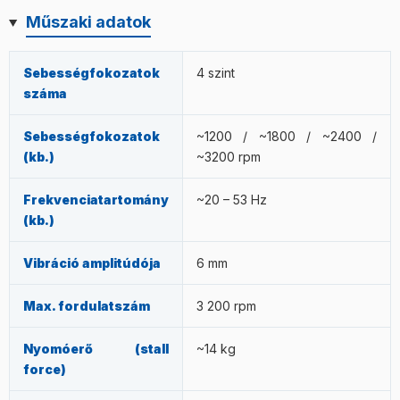
USB-en keresztül történik.
csontokon, ízületeken közvetlenül; nyaki artériákon;
Műszaki adatok
trombózis gyanúja esetén; terhesség alatt a
hasi/medence területen; és véralvadásgátló kezelés alatt
konzultáció nélkül. Részletes ellenjavallatokat lásd
Sebességfokozatok
4 szint
lentebb.
száma
Sebességfokozatok
~1200 / ~1800 / ~2400 /
(kb.)
~3200 rpm
Frekvenciatartomány
~20 – 53 Hz
(kb.)
Vibráció amplitúdója
6 mm
Max. fordulatszám
3 200 rpm
Nyomóerő (stall
~14 kg
force)