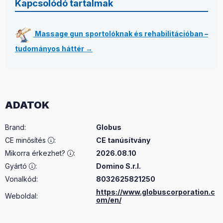
Kapcsolódó tartalmak
Massage gun sportolóknak és rehabilitációban –
tudományos háttér →
ADATOK
Brand
:
Globus
CE minősítés
:
CE tanúsítvány
Mikorra érkezhet?
:
2026.08.10
Gyártó
:
Domino S.r.l.
Vonalkód:
8032625821250
https://www.globuscorporation.c
Weboldal:
om/en/