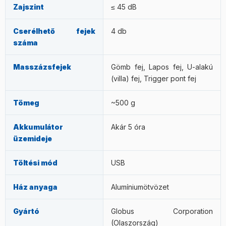
Zajszint
≤ 45 dB
Cserélhető fejek
4 db
száma
Masszázsfejek
Gömb fej, Lapos fej, U-alakú
(villa) fej, Trigger pont fej
Tömeg
~500 g
Akkumulátor
Akár 5 óra
üzemideje
Töltési mód
USB
Ház anyaga
Alumíniumötvözet
Gyártó
Globus Corporation
(Olaszország)