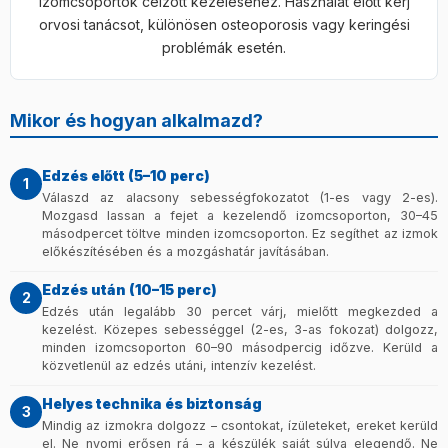
izomcsoportok célzott kezeléséhez. Használat előtt kérj
orvosi tanácsot, különösen osteoporosis vagy keringési
problémák esetén.
Mikor és hogyan alkalmazd?
Edzés előtt (5–10 perc)
1
Válaszd az alacsony sebességfokozatot (1-es vagy 2-es).
Mozgasd lassan a fejet a kezelendő izomcsoporton, 30–45
másodpercet töltve minden izomcsoporton. Ez segíthet az izmok
előkészítésében és a mozgáshatár javításában.
Edzés után (10–15 perc)
2
Edzés után legalább 30 percet várj, mielőtt megkezded a
kezelést. Közepes sebességgel (2-es, 3-as fokozat) dolgozz,
minden izomcsoporton 60–90 másodpercig időzve. Kerüld a
közvetlenül az edzés utáni, intenzív kezelést.
Helyes technika és biztonság
3
Mindig az izmokra dolgozz – csontokat, ízületeket, ereket kerüld
el. Ne nyomj erősen rá – a készülék saját súlya elegendő. Ne