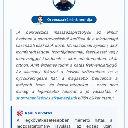
Orvosszakértőnk mondja
„A perkussziós masszázspisztolyok az elmúlt
években a sportorvoslásból kerültek át a mindennapi
használati eszközök közé. Mindazoknak ajánlom, akik
izomfáradtsággal, izomfájdalommal, feszüléssel vagy
merevséggel küzdenek – akár edzőteremben, akár
otthon. Amit érdemes tudni: a hatás frekvenciafüggő.
Az alacsony fokozat a felszíni szövetekere és a
nyirokkeringésre hat, a magasabb frekvencia a
mélyebb izom- és fascia-rétegeket – ezért nem
mindig a legerősebb fokozat a jó választás. A
sportrehabilitációs alkalmazásról
külön cikket írtam.”
Reális elvárás
A legkövetkezetesebben mérhető hatás a
mozgástartomány javulása; az edzés utáni