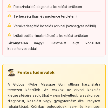
Rosszindulatú daganat a kezelési területen
Terhesség (hasi és medence területen)
Véralvadásgátló kezelés (orvosi jóváhagyás nélkül)
Ízületi pótlás (implantátum) a kezelési területen
Bizonytalan vagy?
Használat előtt konzultálj
kezelőorvosoddal!
Fontos tudnivalók
A Globus 4Vibe Massage Gun otthoni használatra
tervezett készülék. Az eszköz az orvosi kezelés
kiegészítésére szolgálhat – nem helyettesíti a szakorvosi
diagnózist, kezelést vagy gyógytornász által irányított
rehabilitációt. Krónikus betegségek, szív- és keringési