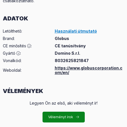
csatlakoztatható.
ADATOK
Letölthető
:
Használati útmutató
Brand
:
Globus
CE minősítés
:
CE tanúsítvány
Gyártó
:
Domino S.r.l.
Vonalkód:
8032625821847
https://www.globuscorporation.c
Weboldal:
om/en/
VÉLEMÉNYEK
Legyen Ön az első, aki véleményt ír!
Véleményt írok