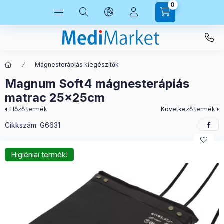
0
Mágnesterápiás kiegészítők
Magnum Soft4 mágnesterápiás
matrac 25x25cm
Előző termék
Következő termék
Cikkszám:
G6631
Higiéniai termék!