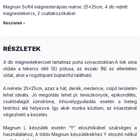
Magnum Soft4 mágnesterápiás matrac 25x25cm, 4 db rejtett
mágnestekercs, 2 csatlakozókábel
Részletek
RÉSZLETEK
4 db mágnestekercset tartalmaz puha szivacstokban.A tok sima
oldala a tekercs déli (S) pólusa, az északi (N) az ellentétes
oldal, ahol a rögzítőpánt bújtatófül található.
A mérete 25x25cm, azaz a hát, derék, medence, csípő területén
lehet ideális. Jó megoldás lehet pl. teniszkönyök, epikondilitis,
csuklóalagút szindróma, ínhüvelygyulladás esetén a beteg
testrész alá helyezve. Így akár munka közben, az íróasztalnál
végezhető a kezelés.
Magnum L készülék esetén “Y” elosztókábel szükséges a
használatához, A többi Magnum készülékekhez Y elosztó nélkül