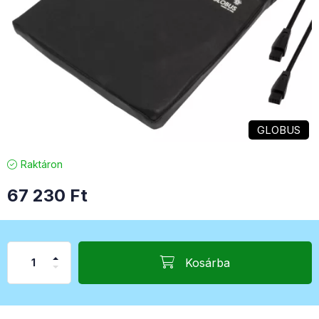
GLOBUS
Raktáron
67 230
Ft
Kosárba