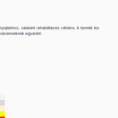
újtáshoz, valamint rehabilitációs célokra. A termék kis
s pácienseknek egyaránt.