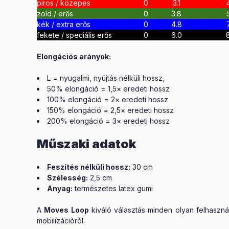
piros / közepes
0
3.1
zöld / erős
0
3.8
kék / extra erős
0
4.8
fekete / speciális erős
0
6.0
Elongációs arányok:
L = nyugalmi, nyújtás nélküli hossz,
50% elongáció = 1,5× eredeti hossz
100% elongáció = 2× eredeti hossz
150% elongáció = 2,5× eredeti hossz
200% elongáció = 3× eredeti hossz
Műszaki adatok
Feszítés nélküli hossz:
30 cm
Szélesség:
2,5 cm
Anyag:
természetes latex gumi
A
Moves Loop
kiváló választás minden olyan felhasznál
mobilizációról.