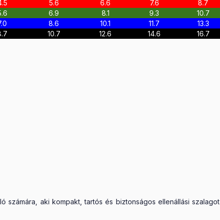
4.5
5.6
6.6
7.6
8.7
5.6
6.9
8.1
9.3
10.7
7.0
8.6
10.1
11.7
13.3
8.7
10.7
12.6
14.6
16.7
ó számára, aki kompakt, tartós és biztonságos ellenállási szalagot 