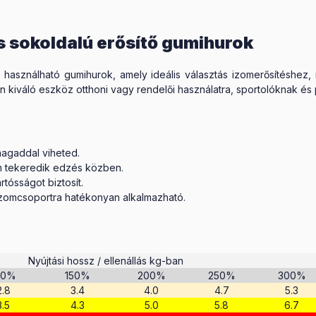
 sokoldalú erősítő gumihurok
használható gumihurok, amely ideális választás izomerősítéshez, ny
n kiváló eszköz otthoni vagy rendelői használatra, sportolóknak é
magaddal viheted.
m tekeredik edzés közben.
tósságot biztosít.
zomcsoportra hatékonyan alkalmazható.
Nyújtási hossz / ellenállás kg-ban
00%
150%
200%
250%
300%
2.8
3.4
4.0
4.7
5.3
3.5
4.3
5.0
5.8
6.7