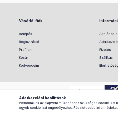
Vásárlói fiók
Informác
Belépés
Általános s
Regisztráció
Adatkezelés
Profilom
Fizetés
Kosár
Szállítás
Kedvenceim
Elérhetősé
Árukereső.hu
Adatkezelési beállítások
Weboldalunk az alapvető működéshez szükséges cookie-kat hasz
egyéb cookie-kat engedélyezhet. Részletesebb információkat