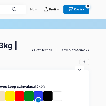
0
Profil
Kosár
3kg |
Előző termék
Következő termék
ves Loop színválaszték, Moves Loop színválasztékBézs – Extra
ves Loop színválaszték
: