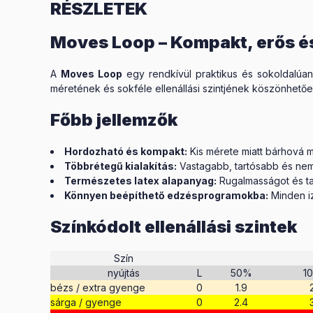
RÉSZLETEK
Moves Loop – Kompakt, erős és
A
Moves Loop
egy rendkívül praktikus és sokoldalúan 
méretének és sokféle ellenállási szintjének köszönhetőe
Főbb jellemzők
Hordozható és kompakt:
Kis mérete miatt bárhová 
Többrétegű kialakítás:
Vastagabb, tartósabb és ne
Természetes latex alapanyag:
Rugalmasságot és tar
Könnyen beépíthető edzésprogramokba:
Minden i
Színkódolt ellenállási szintek
Szín
nyújtás
L
50%
1
bézs / extra gyenge
0
1.9
sárga / gyenge
0
2.4