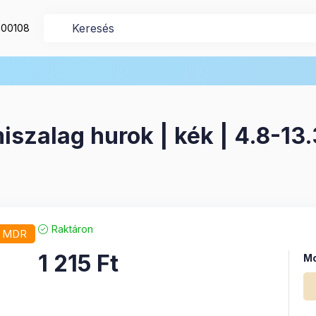
200108
szalag hurok | kék | 4.8-13.
Raktáron
/ MDR
1 215
Ft
Mo
Mo