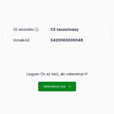
CE minősítés
:
CE tanúsítvány
Vonalkód:
5420063000048
Legyen Ön az első, aki véleményt ír!
Véleményt írok