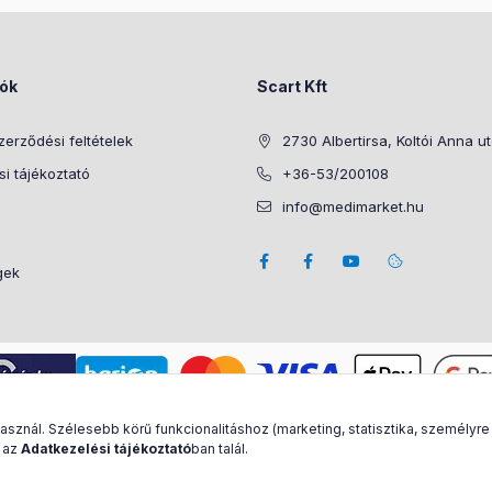
iók
Scart Kft
zerződési feltételek
2730 Albertirsa, Koltói Anna u
i tájékoztató
+36-53/200108
info@medimarket.hu
gek
nál. Szélesebb körű funkcionalitáshoz (marketing, statisztika, személyre
 az
Adatkezelési tájékoztató
ban talál.