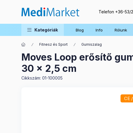
Telefon
+36-53/
Kategóriák
Blog
Info
Rólunk
Fitnesz és Sport
Gumiszalag
Moves Loop erősítő gumi
30 x 2,5 cm
Cikkszám:
01-100005
CE 