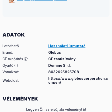
ADATOK
Letölthető
:
Használati útmutató
Brand
:
Globus
CE minősítés
:
CE tanúsítvány
Gyártó
:
Domino S.r.l.
Vonalkód:
8032625825708
https://www.globuscorporation.c
Weboldal:
om/en/
VÉLEMÉNYEK
Legyen Ön az első, aki véleményt ír!