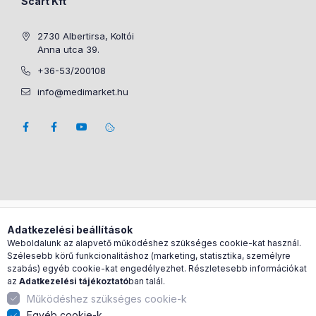
Scart Kft
2730 Albertirsa, Koltói
Anna utca 39.
+36-53/200108
info@medimarket.hu
Árukereső.hu
Adatkezelési beállítások
Weboldalunk az alapvető működéshez szükséges cookie-kat használ.
Szélesebb körű funkcionalitáshoz (marketing, statisztika, személyre
szabás) egyéb cookie-kat engedélyezhet. Részletesebb információkat
az
Adatkezelési tájékoztató
ban talál.
Működéshez szükséges cookie-k
Egyéb cookie-k