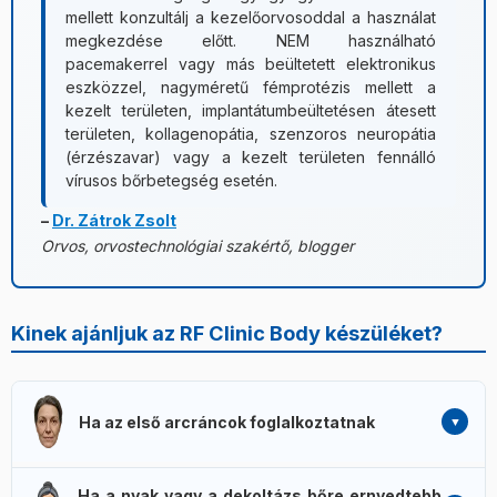
mellett konzultálj a kezelőorvosoddal a használat
megkezdése előtt. NEM használható
pacemakerrel vagy más beültetett elektronikus
eszközzel, nagyméretű fémprotézis mellett a
kezelt területen, implantátumbeültetésen átesett
területen, kollagenopátia, szenzoros neuropátia
(érzészavar) vagy a kezelt területen fennálló
vírusos bőrbetegség esetén.
–
Dr. Zátrok Zsolt
Orvos, orvostechnológiai szakértő, blogger
Kinek ajánljuk az RF Clinic Body készüléket?
Ha az első arcráncok foglalkoztatnak
Homlok, szemkörnyék (szarkalábak), száj- és orrkörnyék,
Ha a nyak vagy a dekoltázs bőre ernyedtebb