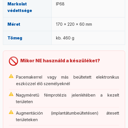
Markolat
IP68
védettsége
Méret
170 × 220 × 60 mm
Tömeg
kb. 460 g
Mikor NE használd a készüléket?
Pacemakerrel vagy más beültetett elektronikus
eszközzel élő személyeknél
Nagyméretű fémprotézis jelenlétében a kezelt
területen
Augmentáción (implantátumbeültetésen) átesett
területeken