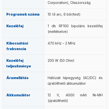
Corporation), Olaszország
Programok száma
10 (4 arc, 6 bőr/test)
Kezelőfej
1 db RF100 bipoláris kezelőfej
(mellékelve)
Kibocsátási
470 kHz – 2 MHz
frekvencia
Kezelőfej
200 W (50 Ohm)
teljesítménye
Áramellátás
Hálózati tápegység (AC/DC) és
újratölthető akkumulátor
Akkumulátor
12 V, 4000 mAh Ni-MH
(újratölthető)