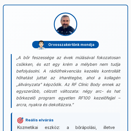
Orvosszakértőnk mondja
„A bőr feszessége az évek múlásával fokozatosan
csökken, és ezt egy krém a mélyben nem tudja
befolyásolni. A rádiófrekvenciás kezelés kontrollált
hőhatást juttat az irharétegbe, ahol a kollagén
„állványzata” képződik. Az RF Clinic Body ennek az
egyszerűbb, célzott változata: négy arc- és hat
bőrkezelő program egyetlen RF100 kezelőfejjel –
arcra, nyakra és dekoltázsra.”
Reális elvárás
Kozmetikai eszköz: a bőrápolási, illetve