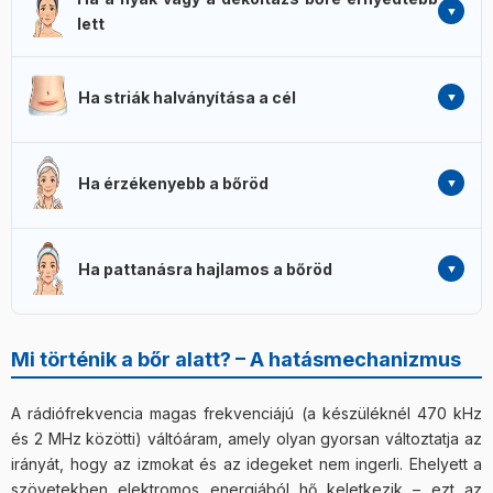
állkapocsvonal – az arc finom ráncainál és tónusát
lett
vesztett bőrnél a dedikált arcprogramok (köztük a
szemránc- és arc mikro-lifting program) támogathatják a
A nyak és a dekoltázs bőrének ernyedtségénél a
feszesebb bőrképet, kíméletesen.
dekoltázs mikro-lifting és a bőr rugalmasságát célzó
Ha striák halványítása a cél
program nyújthat kíméletes támogatást a feszesebb
megjelenéshez.
Külön program készült a striák (terhességi csíkok)
bőrképének javítására. A kontrollált hő az irharéteg
Ha érzékenyebb a bőröd
önmegújító folyamatait támogathatja, ami fokozatosan
kedvezően befolyásolhatja a kezelt felület megjelenését.
Az érzékeny bőrre szabott ráncprogram kíméletesebb
beállítással dolgozik, így azok is kipróbálhatják, akiknek a
Ha pattanásra hajlamos a bőröd
bőre érzékenyebben reagál a kezelésekre.
Az akné-program a faggyúmirigyekre gyakorolt melegítő
hatás révén hozzájárulhat a bőr olajosabb területeinek
Mi történik a bőr alatt? – A hatásmechanizmus
kezeléséhez. Kiegészítő kezelésként, nem pedig az aktív
bőrgyógyászati terápia helyett alkalmazható.
A rádiófrekvencia magas frekvenciájú (a készüléknél 470 kHz
és 2 MHz közötti) váltóáram, amely olyan gyorsan változtatja az
irányát, hogy az izmokat és az idegeket nem ingerli. Ehelyett a
szövetekben elektromos energiából hő keletkezik – ezt az