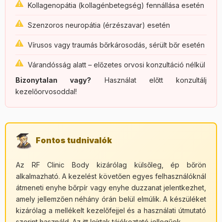
Kollagenopátia (kollagénbetegség) fennállása esetén
Szenzoros neuropátia (érzészavar) esetén
Vírusos vagy traumás bőrkárosodás, sérült bőr esetén
Várandósság alatt – előzetes orvosi konzultáció nélkül
Bizonytalan vagy?
Használat előtt konzultálj
kezelőorvosoddal!
Fontos tudnivalók
Az RF Clinic Body kizárólag külsőleg, ép bőrön
alkalmazható. A kezelést követően egyes felhasználóknál
átmeneti enyhe bőrpír vagy enyhe duzzanat jelentkezhet,
amely jellemzően néhány órán belül elmúlik. A készüléket
kizárólag a mellékelt kezelőfejjel és a használati útmutató
szerint használd. Az itt leírtak tájékoztató jellegűek.