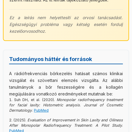
Ez a leírás nem helyettesíti az orvosi tanácsadást.
Egészségügyi probléma vagy kétség esetén fordulj
kezelőorvosodhoz.
Tudományos háttér és források
A rádiófrekvenciás bőrkezelés hatásait számos klinikai
vizsgálat és szövettani elemzés vizsgálta. Az alábbi
tanulmányok a bőr feszességére és a kollagén
megújulására vonatkozó eredményeket mutatnak be:
Suh DH, et al. (2020).
Monopolar radiofrequency treatment
for facial laxity: Histometric analysis
.
Journal of Cosmetic
Dermatology
.
PubMed
(2025).
Evaluation of Improvement in Skin Laxity and Oiliness
After Monopolar Radiofrequency Treatment: A Pilot Study
.
PubMed