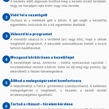
A kezelés előtt alaposan tisztítsd meg a kezelni kívánt területet,
hogy ne maradjon rajta krém vagy más termék.
Vidd fel a vezetőgélt
2
Oszlasd el a mellékelt gélt a bőrön. A gél segíti a kezelőfej
egyenletes csúszását és a hő egyenletes átadását.
Válaszd ki a programot
3
A menüből válaszd ki a területet (arc vagy bőr), majd a célnak
megfelelő programot. A készülék automatikusan betölti a hozzá
tartozó beállításokat.
Mozgasd körkörösen a kezelőfejet
4
A kezelőfejet lassú, körkörös – mintha nyolcasokat rajzolnál –
mozdulatokkal vezesd a bőrön. Soha ne állj meg egy ponton, így
elkerülhető a felület túlmelegedése.
Állítsd a melegségérzetet komfortosra
5
A teljesítményt a Fel/Le gombokkal szabályozhatod. A kellemes
melegségérzet a megfelelő, a kezelés a kezelt terület
érzékenységéhez igazítható.
Tartsd a ritmust – türelem kérdése
6