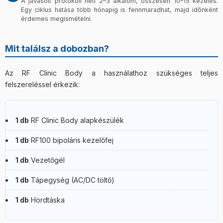
A javasolt protokoll heti 2–3 alkalom, összesen 10–15 kezelés.
Egy ciklus hatása több hónapig is fennmaradhat, majd időnként
érdemes megismételni.
Mit találsz a dobozban?
Az RF Clinic Body a használathoz szükséges teljes
felszereléssel érkezik:
1 db
RF Clinic Body alapkészülék
1 db
RF100 bipoláris kezelőfej
1 db
Vezetőgél
1 db
Tápegység (AC/DC töltő)
1 db
Hordtáska