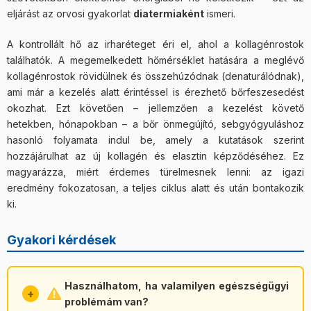
eljárást az orvosi gyakorlat
diatermiaként
ismeri.
A kontrollált hő az irharéteget éri el, ahol a kollagénrostok
találhatók. A megemelkedett hőmérséklet hatására a meglévő
kollagénrostok rövidülnek és összehúzódnak (denaturálódnak),
ami már a kezelés alatt érintéssel is érezhető bőrfeszesedést
okozhat. Ezt követően – jellemzően a kezelést követő
hetekben, hónapokban – a bőr önmegújító, sebgyógyuláshoz
hasonló folyamata indul be, amely a kutatások szerint
hozzájárulhat az új kollagén és elasztin képződéséhez. Ez
magyarázza, miért érdemes türelmesnek lenni: az igazi
eredmény fokozatosan, a teljes ciklus alatt és után bontakozik
ki.
Gyakori kérdések
Használhatom, ha valamilyen egészségügyi
problémám van?