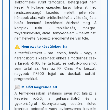
alakformálási rutint támogatja, betegséget nem
kezel. A kollagén-átépülés lassú folyamat: heti
rendszerességű kezelés mellett jellemzően
hónapok alatt válik értékelhetővé a változás, és a
hatás fenntartó kezeléssel őrizhető meg. A
komplex rutin – táplálkozás, mozgás,
folyadékbevitel, alvás, fényvédelem – mellett hat,
nem helyette. Sebészi eredményt ne várj tőle.
Nem ez a te készüléked, ha
a testfelületeket – has, comb, fenék – vagy a
narancsbőrt is kezelnéd: ehhez a modellhez csak
a kisebb RF100 fej tartozik, és cellulit-programot
sem tartalmaz. Arra az RF Clinic Pro készült,
nagyobb RF500 fejjel és dedikált cellulit-
programokkal.
Mielőtt megrendeled
A termékleírásban általános javaslatot találsz a
kezelési időről, a gélhasználatról és a
gyakoriságról. Bizonytalanság esetén, illetve
krónikus betegség vagy gyógyszeres kezelés