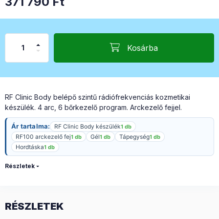
371 790
Ft
Kosárba
RF Clinic Body belépő szintű rádiófrekvenciás kozmetikai
készülék. 4 arc, 6 bőrkezelő program. Arckezelő fejjel.
Ár tartalma:
RF Clinic Body készülék
1 db
RF100 arckezelő fej
Gél
Tápegység
1 db
1 db
1 db
Hordtáska
1 db
Részletek
RÉSZLETEK