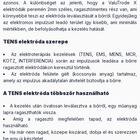
azonos. A különbséget az jelenti, hogy a ValuTrode X
elektródák peremén 2mm széles, ragasztómentes rész van, ami
könnyebbé teszi az elektróda leválasztását a bőrről. Egyidejűleg
az elektromos impulzust leadó terület így kisebb, ami minimális
mértékben, de befolyásolhatja a kezelés hatását.
TENS elektróda szerepe
Az elektroterápiás kezelések (TENS, EMS, MENS, MCR,
KOTZ, INTERFERENCIA) során az impulzusok leadása a bőrre
ragasztott elektródákon keresztül történik.
Az elektróda felülete gélt (kocsonyás anyag) tartalmaz,
amely az impulzus akadálytalan átvitelét biztosítja a bőrre.
A TENS elektróda többször használható
A kezelés után óvatosan leválasztva a bőrről, egy műanyag
lapra ragaszthatók vissza.
Amíg a ragasztó megfelelően tapad, az elektróda
használható.
Ha már nem ragad, közepe kiszárad, dobja el és szerezzen
be egy új készletet.