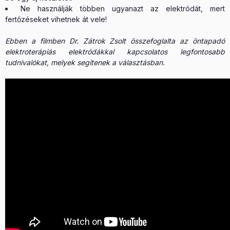
Ne használják többen ugyanazt az elektródát, mert
fertőzéseket vihetnek át vele!
Ebben a filmben Dr. Zátrok Zsolt összefoglalta az öntapadó
elektroterápiás elektródákkal kapcsolatos legfontosabb
tudnivalókat, melyek segítenek a választásban.