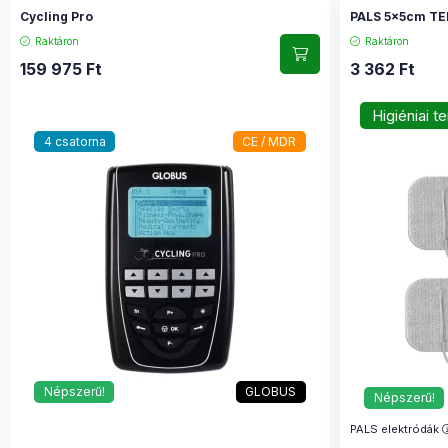
Cycling Pro
PALS 5x5cm TEN
Raktáron
Raktáron
159 975
Ft
3 362
Ft
Higiéniai t
4 csatorna
CE / MDR
Népszerű!
GLOBUS
Népszerű!
PALS elektródák