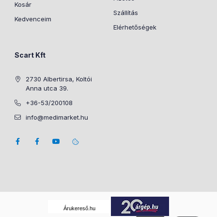
Kosár
Szállítás
Kedvenceim
Elérhetőségek
Scart Kft
2730 Albertirsa, Koltói
Anna utca 39.
+36-53/200108
info@medimarket.hu
Árukereső.hu