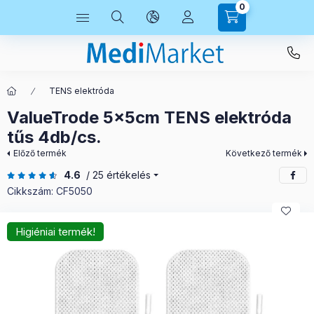
0
TENS elektróda
ValueTrode 5x5cm TENS elektróda
tűs 4db/cs.
Előző termék
Következő termék
4.6
/ 25 értékelés
Cikkszám:
CF5050
Higiéniai termék!