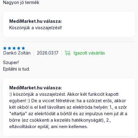
Nagyon jó termék
MediMarket.hu válasza:
Köszönjük a visszajelzést!
Dankó Zoltán
2026.03.17
Igazolt vásárlás
Szuper!
Epilálni is tud.
MediMarket.hu válasza:
:) köszönjük a visszajelzést. Akkor két funkciót kapott
egyben! :) De a viccet félretéve: ha a szőrzet erős, akkor
két okból is el kell távolítani az elektróda helyén: 1., a szőr
"eltartja" az elekrtódát a bőrtől és az impulzus nem jut át a
bőrre (ez csökkenti a kezelés hatékonyságát), 2.,
eltávolításkor epilál, ami nem kellemes.