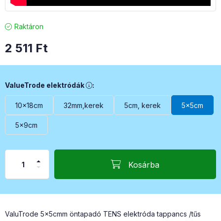
Raktáron
2 511
Ft
ValueTrode elektródák, A ValueTrode öntapadós hidrogél elek
ValueTrode elektródák
:
10x18cm
32mm,kerek
5cm, kerek
5x5cm
5x9cm
Kosárba
ValuTrode 5x5cmm öntapadó TENS elektróda tappancs /tűs