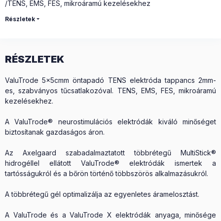
/TENS, EMS, FES, mikroáramú kezelésekhez
Részletek
RÉSZLETEK
ValuTrode 5x5cmm öntapadó TENS elektróda tappancs 2mm-
es, szabványos tűcsatlakozóval. TENS, EMS, FES, mikroáramú
kezelésekhez.
A ValuTrode® neurostimulációs elektródák kiváló minőséget
biztosítanak gazdaságos áron.
Az Axelgaard szabadalmaztatott többrétegű MultiStick®
hidrogéllel ellátott ValuTrode® elektródák ismertek a
tartósságukról és a bőrön történő többszörös alkalmazásukról.
A többrétegű gél optimalizálja az egyenletes áramelosztást.
A ValuTrode és a ValuTrode X elektródák anyaga, minősége