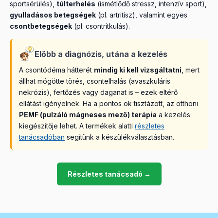
sportsérülés),
túlterhelés
(ismétlődő stressz, intenzív sport),
gyulladásos betegségek
(pl. artritisz), valamint egyes
csontbetegségek
(pl. csontritkulás).
Előbb a diagnózis, utána a kezelés
A csontödéma hátterét
mindig ki kell vizsgáltatni
, mert
állhat mögötte törés, csontelhalás (avaszkuláris
nekrózis), fertőzés vagy daganat is – ezek eltérő
ellátást igényelnek. Ha a pontos ok tisztázott, az otthoni
PEMF (pulzáló mágneses mező) terápia
a kezelés
kiegészítője lehet. A termékek alatti
részletes
tanácsadóban
segítünk a készülékválasztásban.
Részletes tanácsadó →