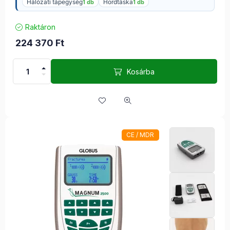
Hálózati tápegység
Hordtáska
1 db
1 db
Raktáron
224 370
Ft
Kosárba
CE / MDR