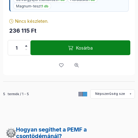
Magnum-teszt
1 db
Nincs készleten.
236 115
Ft
Kosárba
Összes termék a kategóriában
5
termék
1
5
Hogyan segíthet a PEMF a
csontödémánál?