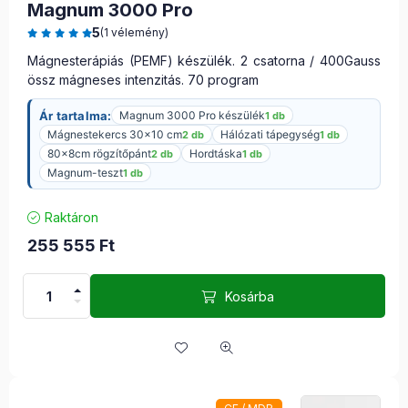
Magnum 3000 Pro
5
(1 vélemény)
Mágnesterápiás (PEMF) készülék. 2 csatorna / 400Gauss
össz mágneses intenzitás. 70 program
Ár tartalma:
Magnum 3000 Pro készülék
1 db
Mágnestekercs 30×10 cm
Hálózati tápegység
2 db
1 db
80x8cm rögzítőpánt
Hordtáska
2 db
1 db
Magnum-teszt
1 db
Raktáron
255 555
Ft
Kosárba