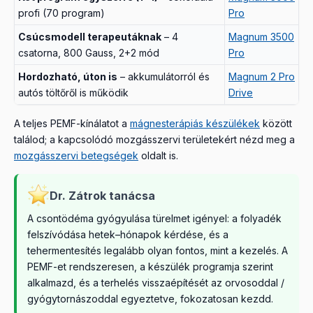
profi (70 program)
Pro
Csúcsmodell terapeutáknak
– 4
Magnum 3500
csatorna, 800 Gauss, 2+2 mód
Pro
Hordozható, úton is
– akkumulátorról és
Magnum 2 Pro
autós töltőről is működik
Drive
A teljes PEMF-kínálatot a
mágnesterápiás készülékek
között
találod; a kapcsolódó mozgásszervi területekért nézd meg a
mozgásszervi betegségek
oldalt is.
Dr. Zátrok tanácsa
A csontödéma gyógyulása türelmet igényel: a folyadék
felszívódása hetek–hónapok kérdése, és a
tehermentesítés legalább olyan fontos, mint a kezelés. A
PEMF-et rendszeresen, a készülék programja szerint
alkalmazd, és a terhelés visszaépítését az orvosoddal /
gyógytornászoddal egyeztetve, fokozatosan kezdd.