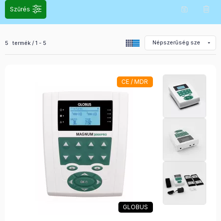
Szűrés
Összes termék a kategóriában
5
termék
1
5
CE / MDR
GLOBUS