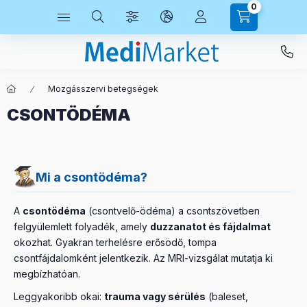
0
Mozgásszervi betegségek
CSONTÖDÉMA
Mi a csontödéma?
A
csontödéma
(csontvelő-ödéma) a csontszövetben
felgyülemlett folyadék, amely
duzzanatot és fájdalmat
okozhat. Gyakran terhelésre erősödő, tompa
csontfájdalomként jelentkezik. Az MRI-vizsgálat mutatja ki
megbízhatóan.
Leggyakoribb okai:
trauma vagy sérülés
(baleset,