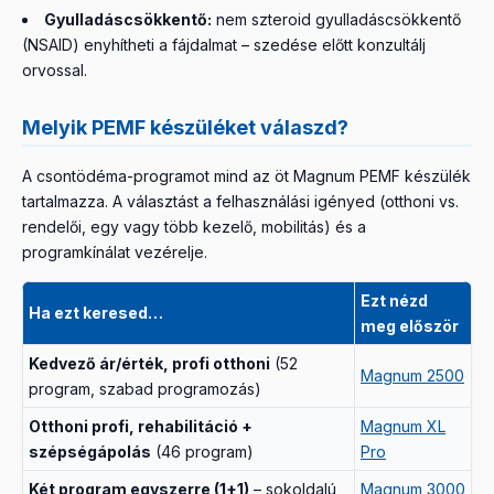
Gyulladáscsökkentő:
nem szteroid gyulladáscsökkentő
(NSAID) enyhítheti a fájdalmat – szedése előtt konzultálj
orvossal.
Melyik PEMF készüléket válaszd?
A csontödéma-programot mind az öt Magnum PEMF készülék
tartalmazza. A választást a felhasználási igényed (otthoni vs.
rendelői, egy vagy több kezelő, mobilitás) és a
programkínálat vezérelje.
Ezt nézd
Ha ezt keresed…
meg először
Kedvező ár/érték, profi otthoni
(52
Magnum 2500
program, szabad programozás)
Otthoni profi, rehabilitáció +
Magnum XL
szépségápolás
(46 program)
Pro
Két program egyszerre (1+1)
– sokoldalú
Magnum 3000