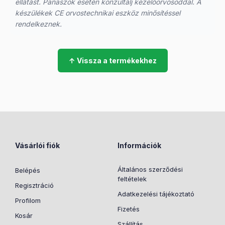
ellátást. Panaszok esetén konzultálj kezelőorvosoddal. A
készülékek CE orvostechnikai eszköz minősítéssel
rendelkeznek.
↑ Vissza a termékekhez
Vásárlói fiók
Információk
Általános szerződési
Belépés
feltételek
Regisztráció
Adatkezelési tájékoztató
Profilom
Fizetés
Kosár
Szállítás