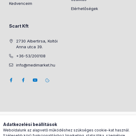
Kedvenceim
Elérhetőségek
Scart Kft
2730 Albertirsa, Koltói
Anna utca 39.
+36-53/200108
info@medimarket.hu
Árukereső.hu
Adatkezelési beállítások
Weboldalunk az alapvető működéshez szükséges cookie-kat használ.
Szélesebb körű funkcionalitáshoz (marketing, statisztika, személyre