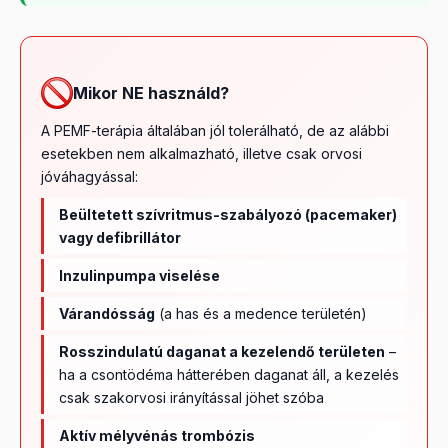
Mikor NE használd?
A PEMF-terápia általában jól tolerálható, de az alábbi
esetekben nem alkalmazható, illetve csak orvosi
jóváhagyással:
Beültetett szívritmus-szabályozó (pacemaker)
vagy defibrillátor
Inzulinpumpa viselése
Várandósság
(a has és a medence területén)
Rosszindulatú daganat a kezelendő területen
–
ha a csontödéma hátterében daganat áll, a kezelés
csak szakorvosi irányítással jöhet szóba
Aktív mélyvénás trombózis