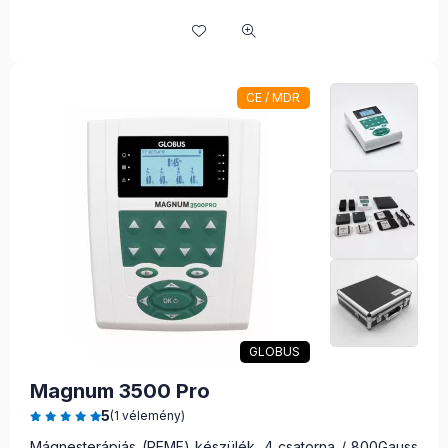
CE / MDR
GLOBUS
Magnum 3500 Pro
5
(1 vélemény)
Mágnesterápiás (PEMF) készülék. 4 csatorna / 800Gauss