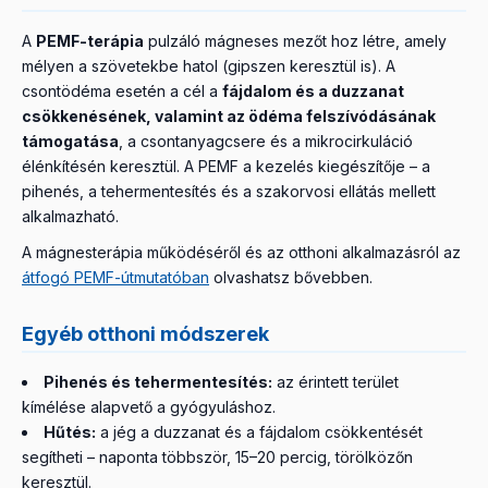
A
PEMF-terápia
pulzáló mágneses mezőt hoz létre, amely
mélyen a szövetekbe hatol (gipszen keresztül is). A
csontödéma esetén a cél a
fájdalom és a duzzanat
csökkenésének, valamint az ödéma felszívódásának
támogatása
, a csontanyagcsere és a mikrocirkuláció
élénkítésén keresztül. A PEMF a kezelés kiegészítője – a
pihenés, a tehermentesítés és a szakorvosi ellátás mellett
alkalmazható.
A mágnesterápia működéséről és az otthoni alkalmazásról az
átfogó PEMF-útmutatóban
olvashatsz bővebben.
Egyéb otthoni módszerek
Pihenés és tehermentesítés:
az érintett terület
kímélése alapvető a gyógyuláshoz.
Hűtés:
a jég a duzzanat és a fájdalom csökkentését
segítheti – naponta többször, 15–20 percig, törölközőn
keresztül.