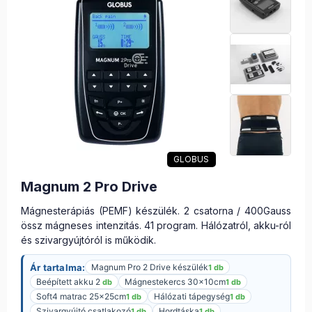
GLOBUS
Magnum 2 Pro Drive
Mágnesterápiás (PEMF) készülék. 2 csatorna / 400Gauss
össz mágneses intenzitás. 41 program. Hálózatról, akku-ról
és szivargyújtóról is működik.
Ár tartalma:
Magnum Pro 2 Drive készülék
1 db
Beépített akku 2
Mágnestekercs 30×10cm
db
1 db
Soft4 matrac 25x25cm
Hálózati tápegység
1 db
1 db
Szivargyújtó csatlakozó
Hordtáska
1 db
1 db