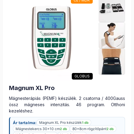
CE / MDR
GLOBUS
Magnum XL Pro
Mágnesterápiás (PEMF) készülék. 2 csatorna / 400Gauss
össz mágneses intenzitás. 46 program. Otthoni
kezeléshez.
Ár tartalma:
Magnum XL Pro készülék
1 db
Mágnestekercs 30×10 cm
80x8cm rögzítőpánt
2 db
2 db