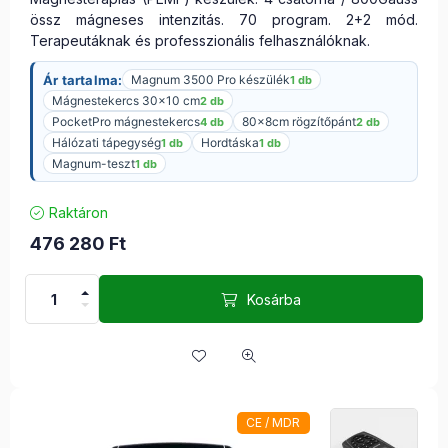
össz mágneses intenzitás. 70 program. 2+2 mód.
Terapeutáknak és professzionális felhasználóknak.
Ár tartalma:
Magnum 3500 Pro készülék
1 db
Mágnestekercs 30×10 cm
2 db
PocketPro mágnestekercs
80x8cm rögzítőpánt
4 db
2 db
Hálózati tápegység
Hordtáska
1 db
1 db
Magnum-teszt
1 db
Raktáron
476 280
Ft
Kosárba
CE / MDR