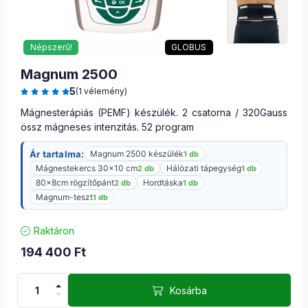
Népszerű!
GLOBUS
Magnum 2500
5
(1 vélemény)
Mágnesterápiás (PEMF) készülék. 2 csatorna / 320Gauss
össz mágneses intenzitás. 52 program
Ár tartalma:
Magnum 2500 készülék
1 db
Mágnestekercs 30×10 cm
Hálózati tápegység
2 db
1 db
80x8cm rögzítőpánt
Hordtáska
2 db
1 db
Magnum-teszt
1 db
Raktáron
194 400
Ft
Kosárba