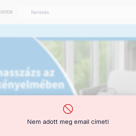
200108
Nem adott meg email címet!