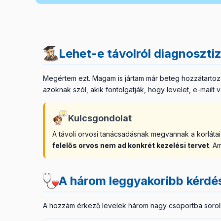
Lehet-e távolról diagnosztiz
Megértem ezt. Magam is jártam már beteg hozzátartozó
azoknak szól, akik fontolgatják, hogy levelet, e-mailt
Kulcsgondolat
A távoli orvosi tanácsadásnak megvannak a korláta
felelős orvos nem ad konkrét kezelési tervet
. A
A három leggyakoribb kérdé
A hozzám érkező levelek három nagy csoportba sorol