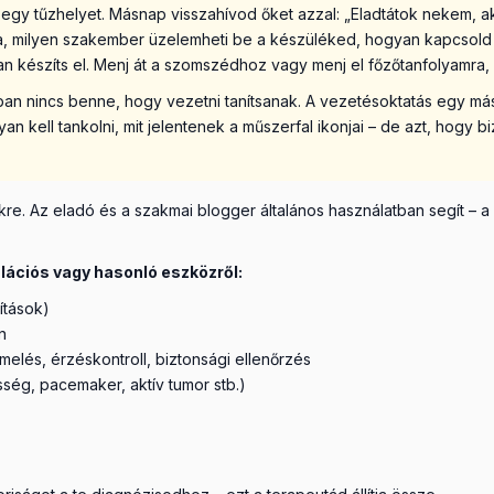
gy tűzhelyet. Másnap visszahívod őket azzal: „Eladtátok nekem, a
a, milyen szakember üzelemheti be a készüléked, hogyan kapcsold 
n készíts el. Menj át a szomszédhoz vagy menj el főzőtanfolyamra
ában nincs benne, hogy vezetni tanítsanak. A vezetésoktatás egy má
kell tankolni, mit jelentenek a műszerfal ikonjai – de azt, hogy b
e. Az eladó és a szakmai blogger általános használatban segít – a
lációs vagy hasonló eszközről:
ítások)
n
elés, érzéskontroll, biztonsági ellenőrzés
esség, pacemaker, aktív tumor stb.)