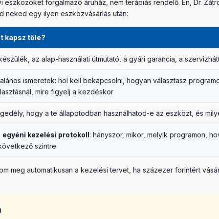
eszközöket forgalmazó áruház, nem terápiás rendelő. Én, Dr. Zátr
 ad neked egy ilyen eszközvásárlás után:
t kapsz tőle?
készülék, az alap-használati útmutató, a gyári garancia, a szervizhát
talános ismeretek: hol kell bekapcsolni, hogyan választasz progra
lasztásnál, mire figyelj a kezdéskor
gedély, hogy a te állapotodban használhatod-e az eszközt, és mil
z
egyéni kezelési protokoll
: hányszor, mikor, melyik programon, ho
következő szintre
om meg automatikusan a kezelési tervet, ha százezer forintért vá
n