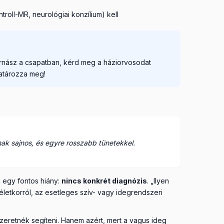
roll-MR, neurológiai konzílium) kell
ornász a csapatban, kérd meg a háziorvosodat
határozza meg!
ak sajnos, és egyre rosszabb tünetekkel.
 egy fontos hiány:
nincs konkrét diagnózis
. „Ilyen
életkorról, az esetleges szív- vagy idegrendszeri
zeretnék segíteni. Hanem azért, mert a vagus ideg