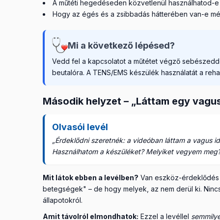
A műtéti hegedéseden közvetlenül használhatod-e az
Hogy az égés és a zsibbadás hátterében van-e még t
Mi a következő lépésed?
Vedd fel a kapcsolatot a műtétet végző sebészedde
beutalóra. A TENS/EMS készülék használatát a rehab
Második helyzet – „Láttam egy vagu
Olvasói levél
„Érdeklődni szeretnék: a videóban láttam a vagus 
Használhatom a készüléket? Melyiket vegyem meg
Mit látok ebben a levélben?
Van eszköz-érdeklődés (
betegségek" – de hogy melyek, az nem derül ki. Nincs 
állapotokról.
Amit távolról elmondhatok:
Ezzel a levéllel
semmily