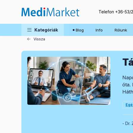
Telefon
+36-53/
Blog
Kategóriák
Blog
Info
Rólunk
Vissza
Tá
Napo
óta.
Háth
Egé
Dr. 