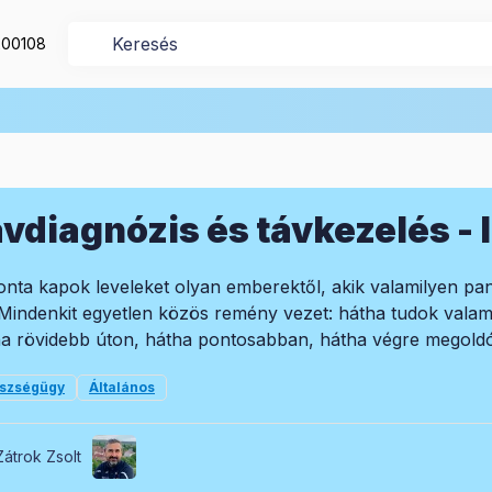
200108
vdiagnózis és távkezelés -
nta kapok leveleket olyan emberektől, akik valamilyen p
 Mindenkit egyetlen közös remény vezet: hátha tudok valami
a rövidebb úton, hátha pontosabban, hátha végre megoldó
szségügy
Általános
Zátrok Zsolt