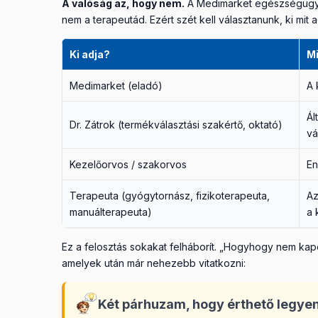
A valóság az, hogy nem.
A Medimarket egészségügyi 
nem a terapeutád. Ezért szét kell választanunk, ki mit
Ki adja?
Mi
Medimarket (eladó)
A 
Ál
Dr. Zátrok (termékválasztási szakértő, oktató)
vá
Kezelőorvos / szakorvos
En
Terapeuta (gyógytornász, fizikoterapeuta,
A
manuálterapeuta)
a 
Ez a felosztás sokakat felháborít. „Hogyhogy nem kap
amelyek után már nehezebb vitatkozni:
Két párhuzam, hogy érthető legye