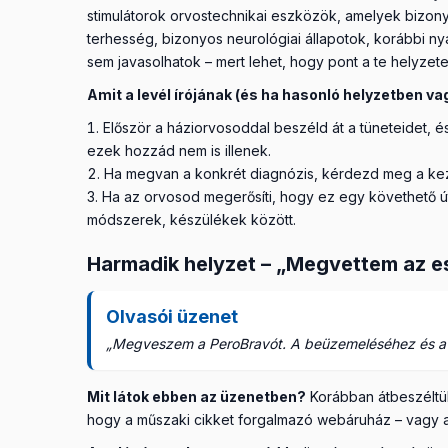
stimulátorok orvostechnikai eszközök, amelyek bizonyo
terhesség, bizonyos neurológiai állapotok, korábbi ny
sem javasolhatok – mert lehet, hogy pont a te helyzete
Amit a levél írójának (és ha hasonló helyzetben va
Először a háziorvosoddal beszéld át a tüneteidet, és
ezek hozzád nem is illenek.
Ha megvan a konkrét diagnózis, kérdezd meg a kezel
Ha az orvosod megerősíti, hogy ez egy követhető ú
módszerek, készülékek között.
Harmadik helyzet – „Megvettem az es
Olvasói üzenet
„Megveszem a PeroBravót. A beüzemeléséhez és a h
Mit látok ebben az üzenetben?
Korábban átbeszéltük
hogy a műszaki cikket forgalmazó webáruház – vagy a 