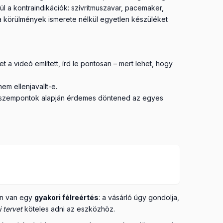
l a kontraindikációk: szívritmuszavar, pacemaker,
 a körülmények ismerete nélkül egyetlen készüléket
 a videó említett, írd le pontosan – mert lehet, hogy
m ellenjavallt-e.
en szempontok alapján érdemes döntened az egyes
ban van egy
gyakori félreértés
: a vásárló úgy gondolja,
 tervet
köteles adni az eszközhöz.