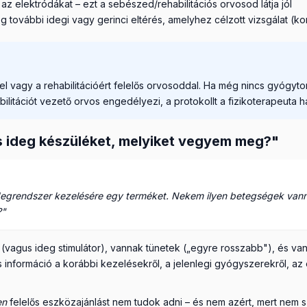
 elektródákat – ezt a sebészed/rehabilitációs orvosod látja jól
ovábbi idegi vagy gerinci eltérés, amelyhez célzott vizsgálat (kont
l vagy a rehabilitációért felelős orvosoddal. Ha még nincs gyógyt
ilitációt vezető orvos engedélyezi, a protokollt a fizikoterapeuta 
s ideg készüléket, melyiket vegyem meg?"
idegrendszer kezelésére egy terméket. Nekem ilyen betegségek vann
?"
vagus ideg stimulátor), vannak tünetek („egyre rosszabb"), és van
információ a korábbi kezelésekről, a jelenlegi gyógyszerekről, az 
en
felelős eszközajánlást nem tudok adni – és nem azért, mert nem s