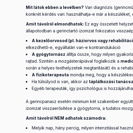
Mit látok ebben a levélben?
Van diagnózis (gerincműt
konkrét kérdés van: használhatja-e már a készüléket,
Amit távolról elmondhatok:
Ez egy összetett helyzet
állapotodban a gerinctartó izomzat fokozatos visszaép
A kezelőorvosod (pl. háziorvos vagy rehabilitá
elkezdhető-e, egyáltalán van-e kontraindukáció
A gyógytornász
állítja össze, hogy milyen gyakorl
rajtad. Szintén a mozgásterápiával foglalkozik a
medic
során a helyes testhelyzetek megtanítását) és a rehab
A fizikoterapeuta
mondja meg, hogy a készüléked 
Ha túlsúlyod is van, akkor az
táplálkozási tanács
Egyéb terapeuták, így pszichológus is hozzájárulha
A gerincpanasz esetén minimum két szakember együtt (m
izomzat visszaerősítése a gyógytorna, a tudatos mozg
Amit távolról NEM adhatok számodra:
Melyik nap, hány percig, milyen intenzitással haszn