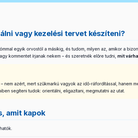
álni vagy kezelési tervet készíteni?
mmal egyik orvostól a másikig, és tudom, milyen az, amikor a bizo
 vagy kommentet írjanak nekem – és szeretnék előre tudni,
mit várh
i – nem azért, mert szűkmarkú vagyok az idő-ráfordítással, hanem m
miben segíteni tudok: orientálni, eligazítani, megmutatni az utat.
s, amit kapok
hatók.