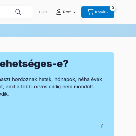
0
Profil
Kosár
 lehetséges-e?
anaszt hordoznak hetek, hónapok, néha évek
t, amit a többi orvos eddig nem mondott.
dik.