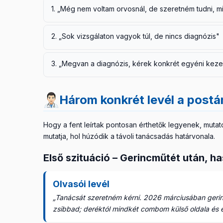
1. „Még nem voltam orvosnál, de szeretném tudni, m
Ez talán a leggyakoribb levél: valaki részletesen le
2. „Sok vizsgálaton vagyok túl, de nincs diagnózis"
kívánságot – a kivizsgálás hosszú, a várólisták végel
A másik gyakori levéltípus azoké, akiknek már halo
A baj az, hogy
diagnózis nélkül nincs adekvát (me
3. „Megvan a diagnózis, kérek konkrét egyéni kezel
Általában mély frusztrációval érkezik a levél: „vala
esetben elfedhet egy súlyosabb állapotot, sőt akár r
beteg türlemetlen.
Ez a legtisztább helyzet. Megvan az orvosi diagnózis
Itt meg kell értened:
én távolról nem tudok többet 
mondjam meg, melyik készüléket vegye meg, hány pe
lehetősége, a beszélgetés ideje, a célzott további 
Mit tudok ilyenkor mondani? Annyit, hogy
melyik sza
Három konkrét levél a post
szabadulsz meg a kivizsgálástól – de talán gyorsab
Fontos, hogy érts:
általános irányban tudok segít
Mit tudok mégis tenni? Elmondani, hogy milyen továb
figyelj különösen.
Hogy a fent leírtak pontosan érthetők legyenek, mutat
mutatja, hol húzódik a távoli tanácsadás határvonala.
Egyéni napi protokollt azonban nem írok távolról
állapotodat, és rendszeresen követni, felmérni az ál
Első szituáció – Gerincműtét után, h
kezelőorvosod, terapeutád.
Olvasói levél
„Tanácsát szeretném kérni. 2026 márciusában geri
zsibbad; deréktól mindkét combom külső oldala és e