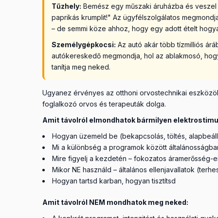
Tűzhely:
Bemész egy műszaki áruházba és veszel e
paprikás krumplit!" Az ügyfélszolgálatos megmondj
– de semmi köze ahhoz, hogy egy adott ételt hogya
Személygépkocsi:
Az autó akár több tízmilliós ár
autókereskedő megmondja, hol az ablakmosó, hogyan 
tanítja meg neked.
Ugyanez érvényes az otthoni orvostechnikai eszközökr
foglalkozó orvos és terapeuták dolga.
Amit távolról elmondhatok bármilyen elektrostimu
Hogyan üzemeld be (bekapcsolás, töltés, alapbeáll
Mi a különbség a programok között általánosságba
Mire figyelj a kezdetén – fokozatos áramerősség-em
Mikor NE használd – általános ellenjavallatok (terh
Hogyan tartsd karban, hogyan tisztítsd
Amit távolról NEM mondhatok meg neked: