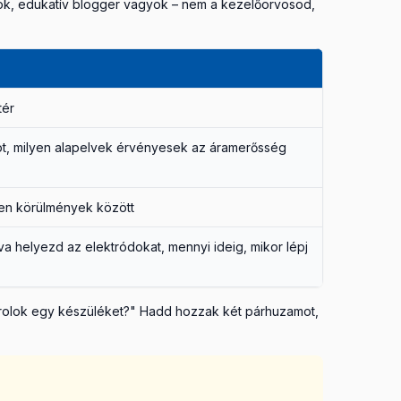
ok, edukatív blogger vagyok – nem a kezelőorvosod,
tér
mot, milyen alapelvek érvényesek az áramerősség
yen körülmények között
va helyezd az elektródokat, mennyi ideig, mikor lépj
sárolok egy készüléket?" Hadd hozzak két párhuzamot,