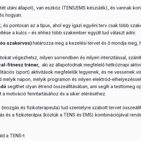
ét utáni állapot), van eszköz (TENS/EMS készülék), és vannak konk
 és hogyan.
, és pontosan az a típus, ahol egy igazi egyéni terv csak több sza
ítése a kulcs – és ehhez több szakember együtt tud választ adni:
ciós szakorvos)
határozza meg a kezelési tervet és ő mondja meg, ho
atokat végezhetsz, milyen sorrendben és milyen intenzitással, számí
al-fitnesz tréner,
aki az állapotodnak megfelelő hétköznapi aktivi
ilitációs (sport) aktivitások megfelelők legyenek, és ne vessenek v
melyik napon, melyik programon és milyen elektród-elhelyezéssel h
adó
segíthet olyan étrend összeállításában, ami segíti a testtömeg op
t a motiváció fenntartásához és a siker eléréséhez.
ozgás és fizikoterapeuta) tud személyre szabott tervet összeállítan
ás és a fizikoterápia (köztük a TENS és EMS) kombinációjával rends
áld a TENS-t