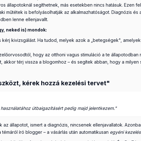
s állapotoknál segíthetnek, más esetekben nincs hatásuk. Ezen felü
aki műtétek is befolyásolhatják az alkalmazhatóságot. Diagnózis és
dben lenne ellenjavallt.
gy, neked is) mondok:
 kérj kivizsgálást. Ha tudod, melyek azok a „betegségek", amelyeket
őorvosodtól, hogy az otthoni vagus stimuláció a te állapotodban ne
t, akkor térj vissza a blogomhoz – és segítek abban, hogy a mily
zközt, kérek hozzá kezelési tervet"
asználatához útbaigazításért pedig majd jelentkezem."
 az állapotot, ismert a diagnózis, nincsenek ellenjavallatok. Azon
témáról író blogger – a vásárlás után automatikusan
egyéni kezelési