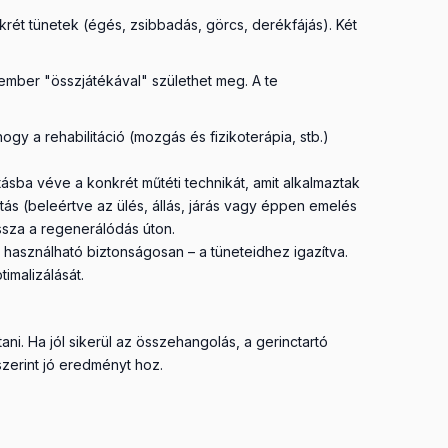
rét tünetek (égés, zsibbadás, görcs, derékfájás). Két
kember "összjátékával" születhet meg. A te
gy a rehabilitáció (mozgás és fizikoterápia, stb.)
tásba véve a konkrét műtéti technikát, amit alkalmaztak
tás (beleértve az ülés, állás, járás vagy éppen emelés
issza a regenerálódás úton.
asználható biztonságosan – a tüneteidhez igazítva.
timalizálását.
i. Ha jól sikerül az összehangolás, a gerinctartó
zerint jó eredményt hoz.