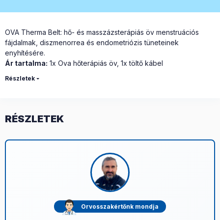
OVA Therma Belt: hő- és masszázsterápiás öv menstruációs
fájdalmak, diszmenorrea és endometriózis tüneteinek
enyhítésére.
Ár tartalma:
1x Ova hőterápiás öv, 1x töltő kábel
Részletek
RÉSZLETEK
Orvosszakértőnk mondja