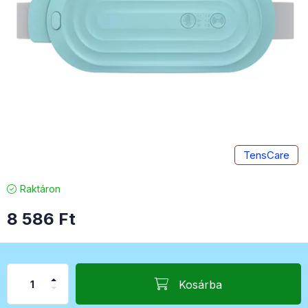
TensCare
Raktáron
8 586
Ft
Kosárba