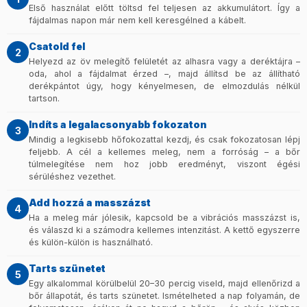
Első használat előtt töltsd fel teljesen az akkumulátort. Így a
fájdalmas napon már nem kell keresgélned a kábelt.
Csatold fel
2
Helyezd az öv melegítő felületét az alhasra vagy a deréktájra –
oda, ahol a fájdalmat érzed –, majd állítsd be az állítható
derékpántot úgy, hogy kényelmesen, de elmozdulás nélkül
tartson.
Indíts a legalacsonyabb fokozaton
3
Mindig a legkisebb hőfokozattal kezdj, és csak fokozatosan lépj
feljebb. A cél a kellemes meleg, nem a forróság – a bőr
túlmelegítése nem hoz jobb eredményt, viszont égési
sérüléshez vezethet.
Add hozzá a masszázst
4
Ha a meleg már jólesik, kapcsold be a vibrációs masszázst is,
és válaszd ki a számodra kellemes intenzitást. A kettő egyszerre
és külön-külön is használható.
Tarts szünetet
5
Egy alkalommal körülbelül 20–30 percig viseld, majd ellenőrizd a
bőr állapotát, és tarts szünetet. Ismételheted a nap folyamán, de