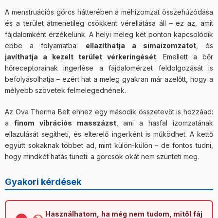
A menstruációs görcs hátterében a méhizomzat összehúzódása
és a terület átmenetileg csökkent vérellátása áll – ez az, amit
fájdalomként érzékelünk. A helyi meleg két ponton kapcsolódik
ebbe a folyamatba:
ellazíthatja a simaizomzatot
, és
javíthatja a kezelt terület vérkeringését
. Emellett a bőr
hőreceptorainak ingerlése a fájdalomérzet feldolgozását is
befolyásolhatja – ezért hat a meleg gyakran már azelőtt, hogy a
mélyebb szövetek felmelegednének.
Az Ova Therma Belt ehhez egy második összetevőt is hozzáad:
a
finom vibrációs masszázst
, ami a hasfal izomzatának
ellazulását segítheti, és elterelő ingerként is működhet. A kettő
együtt sokaknak többet ad, mint külön-külön – de fontos tudni,
hogy mindkét hatás tüneti: a görcsök okát nem szünteti meg.
Gyakori kérdések
Használhatom, ha még nem tudom, mitől fáj