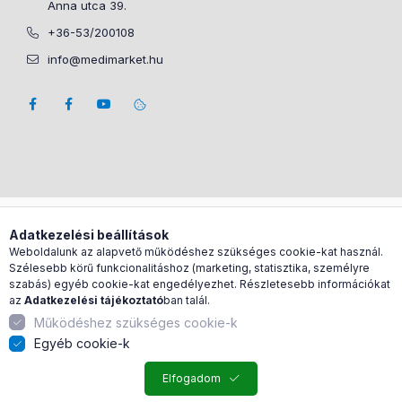
Anna utca 39.
+36-53/200108
info@medimarket.hu
Árukereső.hu
Adatkezelési beállítások
Weboldalunk az alapvető működéshez szükséges cookie-kat használ.
Szélesebb körű funkcionalitáshoz (marketing, statisztika, személyre
szabás) egyéb cookie-kat engedélyezhet. Részletesebb információkat
az
Adatkezelési tájékoztató
ban talál.
Működéshez szükséges cookie-k
Egyéb cookie-k
Elfogadom