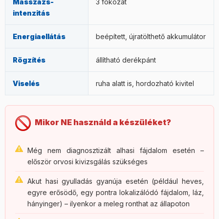
Masszázs-
3 fokozat
intenzitás
Energiaellátás
beépített, újratölthető akkumulátor
Rögzítés
állítható derékpánt
Viselés
ruha alatt is, hordozható kivitel
Mikor NE használd a készüléket?
Még nem diagnosztizált alhasi fájdalom esetén –
először orvosi kivizsgálás szükséges
Akut hasi gyulladás gyanúja esetén (például heves,
egyre erősödő, egy pontra lokalizálódó fájdalom, láz,
hányinger) – ilyenkor a meleg ronthat az állapoton