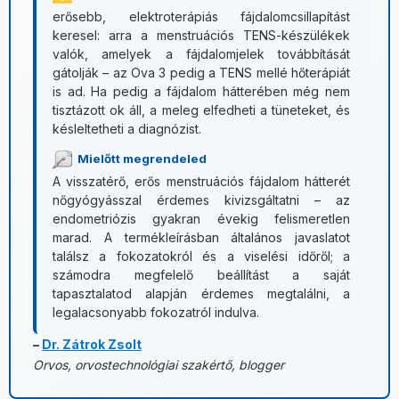
erősebb, elektroterápiás fájdalomcsillapítást
keresel: arra a menstruációs TENS-készülékek
valók, amelyek a fájdalomjelek továbbítását
gátolják – az Ova 3 pedig a TENS mellé hőterápiát
is ad. Ha pedig a fájdalom hátterében még nem
tisztázott ok áll, a meleg elfedheti a tüneteket, és
késleltetheti a diagnózist.
Mielőtt megrendeled
A visszatérő, erős menstruációs fájdalom hátterét
nőgyógyásszal érdemes kivizsgáltatni – az
endometriózis gyakran évekig felismeretlen
marad. A termékleírásban általános javaslatot
találsz a fokozatokról és a viselési időről; a
számodra megfelelő beállítást a saját
tapasztalatod alapján érdemes megtalálni, a
legalacsonyabb fokozatról indulva.
–
Dr. Zátrok Zsolt
Orvos, orvostechnológiai szakértő, blogger