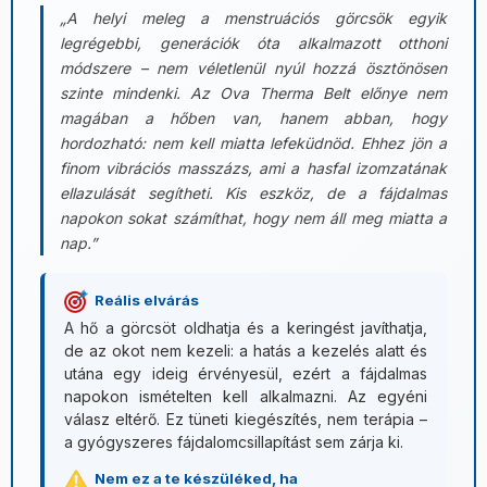
„A helyi meleg a menstruációs görcsök egyik
legrégebbi, generációk óta alkalmazott otthoni
módszere – nem véletlenül nyúl hozzá ösztönösen
szinte mindenki. Az Ova Therma Belt előnye nem
magában a hőben van, hanem abban, hogy
hordozható: nem kell miatta lefeküdnöd. Ehhez jön a
finom vibrációs masszázs, ami a hasfal izomzatának
ellazulását segítheti. Kis eszköz, de a fájdalmas
napokon sokat számíthat, hogy nem áll meg miatta a
nap.”
Reális elvárás
A hő a görcsöt oldhatja és a keringést javíthatja,
de az okot nem kezeli: a hatás a kezelés alatt és
utána egy ideig érvényesül, ezért a fájdalmas
napokon ismételten kell alkalmazni. Az egyéni
válasz eltérő. Ez tüneti kiegészítés, nem terápia –
a gyógyszeres fájdalomcsillapítást sem zárja ki.
Nem ez a te készüléked, ha