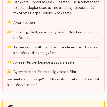
Csökkent bőrérzékelés esetén (cukorbetegség
okozta idegkárosodás, neuropátia, érzéskiesés) –
fokozott az égési sérülés kockázata
Alvás közben
Sérült, gyulladt, irritált vagy friss műtéti heggel érintett
bőrfelületen
Terhesség alatt a has területén – kizárólag
kezelőorvosi jóváhagyással
A kezelt terület keringési zavara esetén
Gyermekeknél felnőtt felügyelete nélkül
Bizonytalan vagy?
Használat előtt konzultálj
kezelőorvosoddal!