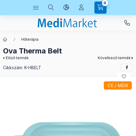
0
Hőterápia
Ova Therma Belt
Előző termék
Következő termék
Cikkszám:
K-HBELT
CE / MDR