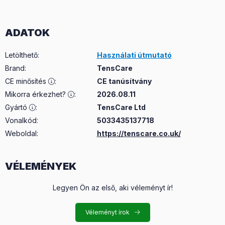
ADATOK
Letölthető
:
Használati útmutató
Brand
:
TensCare
CE minősítés
:
CE tanúsítvány
Mikorra érkezhet?
:
2026.08.11
Gyártó
:
TensCare Ltd
Vonalkód:
5033435137718
Weboldal:
https://tenscare.co.uk/
VÉLEMÉNYEK
Legyen Ön az első, aki véleményt ír!
Véleményt írok