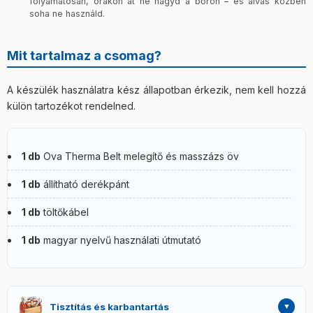
folyamatosan, órákon át ne hagyd a bőrön – és alvás közben
soha ne használd.
Mit tartalmaz a csomag?
A készülék használatra kész állapotban érkezik, nem kell hozzá
külön tartozékot rendelned.
1 db
Ova Therma Belt melegítő és masszázs öv
1 db
állítható derékpánt
1 db
töltőkábel
1 db
magyar nyelvű használati útmutató
Tisztítás és karbantartás