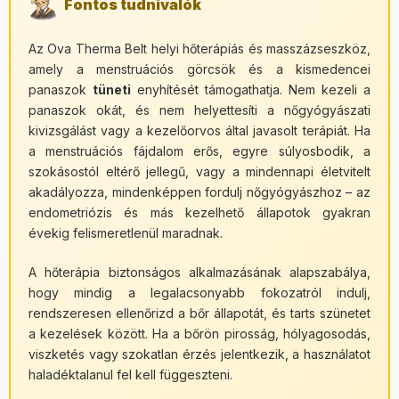
Fontos tudnivalók
Az Ova Therma Belt helyi hőterápiás és masszázseszköz,
amely a menstruációs görcsök és a kismedencei
panaszok
tüneti
enyhítését támogathatja. Nem kezeli a
panaszok okát, és nem helyettesíti a nőgyógyászati
kivizsgálást vagy a kezelőorvos által javasolt terápiát. Ha
a menstruációs fájdalom erős, egyre súlyosbodik, a
szokásostól eltérő jellegű, vagy a mindennapi életvitelt
akadályozza, mindenképpen fordulj nőgyógyászhoz – az
endometriózis és más kezelhető állapotok gyakran
évekig felismeretlenül maradnak.
A hőterápia biztonságos alkalmazásának alapszabálya,
hogy mindig a legalacsonyabb fokozatról indulj,
rendszeresen ellenőrizd a bőr állapotát, és tarts szünetet
a kezelések között. Ha a bőrön pirosság, hólyagosodás,
viszketés vagy szokatlan érzés jelentkezik, a használatot
haladéktalanul fel kell függeszteni.