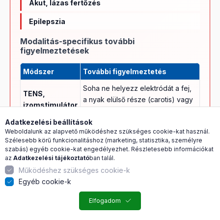
Akut, lázas fertőzés
Epilepszia
Modalitás-specifikus további
figyelmeztetések
Módszer
További figyelmeztetés
Soha ne helyezz elektródát a fej,
TENS,
a nyak elülső része (carotis) vagy
izomstimulátor
közvetlenül a szív fölé
Adatkezelési beállítások
Közvetlen szembe sugárzás tilos
Weboldalunk az alapvető működéshez szükséges cookie-kat használ.
Lágylézer
— szemvédő szükséges
Szélesebb körű funkcionalitáshoz (marketing, statisztika, személyre
szabás) egyéb cookie-kat engedélyezhet. Részletesebb információkat
Régi (10 évnél régebbi)
az
Adatkezelési tájékoztató
ban talál.
PEMF / BEMER
ferromágneses fémprotézis
Működéshez szükséges cookie-k
esetén konzultálj orvossal
Egyéb cookie-k
Ugyanazok az ellenjavallatok, mint
Mikroáram
Elfogadom
a TENS-nél