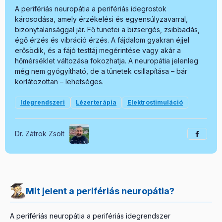
A perifériás neuropátia a perifériás idegrostok
károsodása, amely érzékelési és egyensúlyzavarral,
bizonytalansággal jár. Fő tünetei a bizsergés, zsibbadás,
égő érzés és vibráció érzés. A fájdalom gyakran éjjel
erősödik, és a fájó testtáj megérintése vagy akár a
hőmérséklet változása fokozhatja. A neuropátia jelenleg
még nem gyógyítható, de a tünetek csillapítása – bár
korlátozottan – lehetséges.
Idegrendszeri
Lézerterápia
Elektrostimuláció
Dr. Zátrok Zsolt
Mit jelent a perifériás neuropátia?
A perifériás neuropátia a perifériás idegrendszer