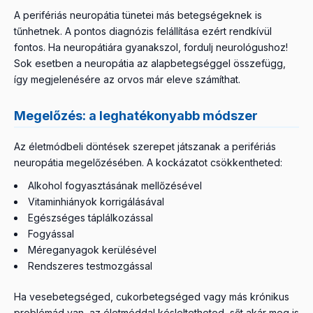
A perifériás neuropátia tünetei más betegségeknek is
tűnhetnek. A pontos diagnózis felállítása ezért rendkívül
fontos. Ha neuropátiára gyanakszol, fordulj neurológushoz!
Sok esetben a neuropátia az alapbetegséggel összefügg,
így megjelenésére az orvos már eleve számíthat.
Megelőzés: a leghatékonyabb módszer
Az életmódbeli döntések szerepet játszanak a perifériás
neuropátia megelőzésében. A kockázatot csökkentheted:
Alkohol fogyasztásának mellőzésével
Vitaminhiányok korrigálásával
Egészséges táplálkozással
Fogyással
Méreganyagok kerülésével
Rendszeres testmozgással
Ha vesebetegséged, cukorbetegséged vagy más krónikus
problémád van, az életmóddal késleltetheted, sőt akár meg is