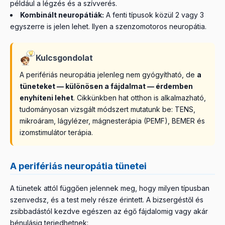
például a légzés és a szívverés.
Kombinált neuropátiák:
A fenti típusok közül 2 vagy 3
egyszerre is jelen lehet. Ilyen a szenzomotoros neuropátia.
Kulcsgondolat
A perifériás neuropátia jelenleg nem gyógyítható, de
a
tüneteket — különösen a fájdalmat — érdemben
enyhíteni lehet
. Cikkünkben hat otthon is alkalmazható,
tudományosan vizsgált módszert mutatunk be: TENS,
mikroáram, lágylézer, mágnesterápia (PEMF), BEMER és
izomstimulátor terápia.
A perifériás neuropátia tünetei
A tünetek attól függően jelennek meg, hogy milyen típusban
szenvedsz, és a test mely része érintett. A bizsergéstől és
zsibbadástól kezdve egészen az égő fájdalomig vagy akár
bénulásig terjedhetnek: