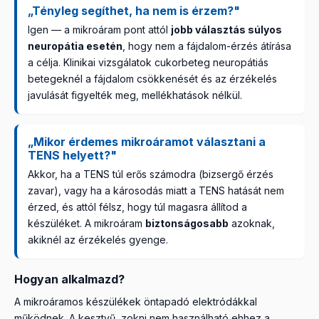
„Tényleg segíthet, ha nem is érzem?"
Igen — a mikroáram pont attól
jobb választás súlyos
neuropátia esetén
, hogy nem a fájdalom-érzés átírása
a célja. Klinikai vizsgálatok cukorbeteg neuropátiás
betegeknél a fájdalom csökkenését és az érzékelés
javulását figyelték meg, mellékhatások nélkül.
„Mikor érdemes mikroáramot választani a
TENS helyett?"
Akkor, ha a TENS túl erős számodra (bizsergő érzés
zavar), vagy ha a károsodás miatt a TENS hatását nem
érzed, és attól félsz, hogy túl magasra állítod a
készüléket. A mikroáram
biztonságosabb
azoknak,
akiknél az érzékelés gyenge.
Hogyan alkalmazd?
A mikroáramos készülékek öntapadó elektródákkal
működnek. A kesztyű, zokni nem használható ehhez a