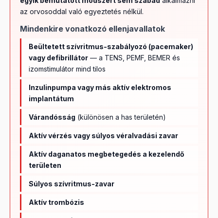
egyik bemutatott módszert sem szabad
alkalmazni
az orvosoddal való egyeztetés nélkül.
Mindenkire vonatkozó ellenjavallatok
Beültetett szívritmus-szabályozó (pacemaker)
vagy defibrillátor
— a TENS, PEMF, BEMER és
izomstimulátor mind tilos
Inzulinpumpa vagy más aktív elektromos
implantátum
Várandósság
(különösen a has területén)
Aktív vérzés vagy súlyos véralvadási zavar
Aktív daganatos megbetegedés a kezelendő
területen
Súlyos szívritmus-zavar
Aktív trombózis