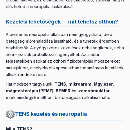
előzheted a neuropátia kialakulását.
Kezelési lehetőségek — mit tehetsz otthon?
A perifériás neuropátia általában nem gyógyítható, de a
betegség előrehaladása lassítható, és a tünetek érdemben
enyhíthetők. A gyógyszeres kezelések néha segítenek, néha
nem – ez sok próbálkozást igényelhet. Az alábbi
fejezetekben azokat az otthoni fizikoterápiás módszereket
mutatjuk be, amelyekkel kapcsolatban tudományos kutatások
állnak rendelkezésre.
Hat módszert tárgyalunk:
TENS, mikroáram, lágylézer,
mágnesterápia (PEMF), BEMER és izomstimulátor
—
ezek mindegyike otthon, biztonságosan alkalmazható.
TENS kezelés és neuropátia
Mi a TENS?