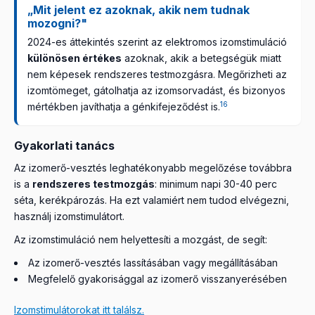
„Mit jelent ez azoknak, akik nem tudnak
mozogni?"
2024-es áttekintés szerint az elektromos izomstimuláció
különösen értékes
azoknak, akik a betegségük miatt
nem képesek rendszeres testmozgásra. Megőrizheti az
izomtömeget, gátolhatja az izomsorvadást, és bizonyos
16
mértékben javíthatja a génkifejeződést is.
Gyakorlati tanács
Az izomerő-vesztés leghatékonyabb megelőzése továbbra
is a
rendszeres testmozgás
: minimum napi 30-40 perc
séta, kerékpározás. Ha ezt valamiért nem tudod elvégezni,
használj izomstimulátort.
Az izomstimuláció nem helyettesíti a mozgást, de segít:
Az izomerő-vesztés lassításában vagy megállításában
Megfelelő gyakorisággal az izomerő visszanyerésében
Izomstimulátorokat itt találsz.