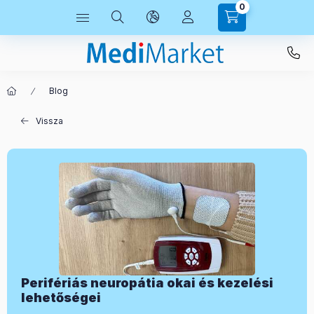
0
Blog
Vissza
Perifériás neuropátia okai és kezelési
lehetőségei