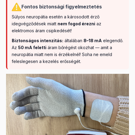
Fontos biztonsági figyelmeztetés
Súlyos neuropátia esetén a károsodott érző
idegvégződések miatt
nem fogod érezni
az
elektromos áram csipkedését!
Biztonságos intenzitás:
általában
8–18 mA
elegendő.
Az
50 mA feletti
áram bőrégést okozhat — amit a
neuropátia miatt nem is érzékelnél! Soha ne emeld
feleslegesen a kezelés erősségét.