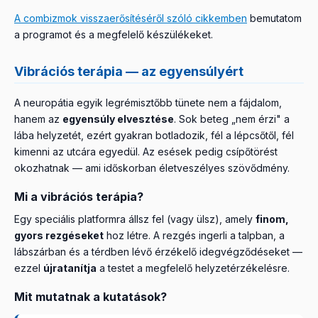
A combizmok visszaerősítéséről szóló cikkemben
bemutatom
a programot és a megfelelő készülékeket.
Vibrációs terápia — az egyensúlyért
A neuropátia egyik legrémisztőbb tünete nem a fájdalom,
hanem az
egyensúly elvesztése
. Sok beteg „nem érzi" a
lába helyzetét, ezért gyakran botladozik, fél a lépcsőtől, fél
kimenni az utcára egyedül. Az esések pedig csípőtörést
okozhatnak — ami időskorban életveszélyes szövődmény.
Mi a vibrációs terápia?
Egy speciális platformra állsz fel (vagy ülsz), amely
finom,
gyors rezgéseket
hoz létre. A rezgés ingerli a talpban, a
lábszárban és a térdben lévő érzékelő idegvégződéseket —
ezzel
újratanítja
a testet a megfelelő helyzetérzékelésre.
Mit mutatnak a kutatások?