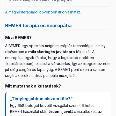
A mágnesterápiáról bővebben itt olvashatsz.
BEMER terápia és neuropátia
Mi a BEMER?
A BEMER egy speciális mágnesterápiás technológia, amely
elsősorban a
mikrokeringés javítására
fókuszál. A
neuropátia egyik fő oka, hogy a legkisebb erekben
(kapillárisokban) lelassul a véráramlás, így az idegekhez nem
jut elég oxigén és tápanyag. A BEMER pont ezen a szinten
segíti az erek ritmikus pumpáló mozgását.
Mit mutatnak a kutatások?
„Tényleg jobban alszom tőle?"
Egy 658 beteget követő vizsgálat szerint 6 hetes
BEMER használat után
érdemi javulás
mutatkozott az