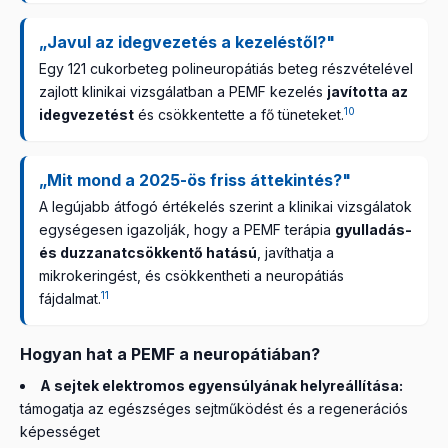
„Javul az idegvezetés a kezeléstől?"
Egy 121 cukorbeteg polineuropátiás beteg részvételével
zajlott klinikai vizsgálatban a PEMF kezelés
javította az
10
idegvezetést
és csökkentette a fő tüneteket.
„Mit mond a 2025-ös friss áttekintés?"
A legújabb átfogó értékelés szerint a klinikai vizsgálatok
egységesen igazolják, hogy a PEMF terápia
gyulladás-
és duzzanatcsökkentő hatású
, javíthatja a
mikrokeringést, és csökkentheti a neuropátiás
11
fájdalmat.
Hogyan hat a PEMF a neuropátiában?
A sejtek elektromos egyensúlyának helyreállítása:
támogatja az egészséges sejtműködést és a regenerációs
képességet