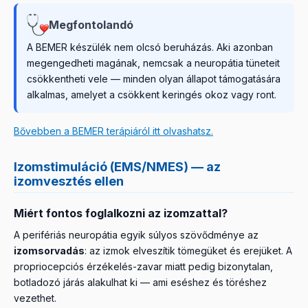
Megfontolandó
A BEMER készülék nem olcsó beruházás. Aki azonban
megengedheti magának, nemcsak a neuropátia tüneteit
csökkentheti vele — minden olyan állapot támogatására
alkalmas, amelyet a csökkent keringés okoz vagy ront.
Bővebben a BEMER terápiáról itt olvashatsz.
Izomstimuláció (EMS/NMES) — az
izomvesztés ellen
Miért fontos foglalkozni az izomzattal?
A perifériás neuropátia egyik súlyos szövődménye az
izomsorvadás
: az izmok elveszítik tömegüket és erejüket. A
propriocepciós érzékelés-zavar miatt pedig bizonytalan,
botladozó járás alakulhat ki — ami eséshez és töréshez
vezethet.