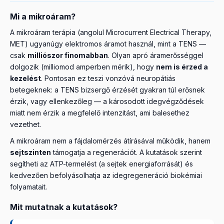
Mi a mikroáram?
A mikroáram terápia (angolul Microcurrent Electrical Therapy,
MET) ugyanúgy elektromos áramot használ, mint a TENS —
csak
milliószor finomabban
. Olyan apró áramerősséggel
dolgozik (milliomod amperben mérik), hogy
nem is érzed a
kezelést
. Pontosan ez teszi vonzóvá neuropátiás
betegeknek: a TENS bizsergő érzését gyakran túl erősnek
érzik, vagy ellenkezőleg — a károsodott idegvégződések
miatt nem érzik a megfelelő intenzitást, ami balesethez
vezethet.
A mikroáram nem a fájdalomérzés átírásával működik, hanem
sejtszinten
támogatja a regenerációt. A kutatások szerint
segítheti az ATP-termelést (a sejtek energiaforrását) és
kedvezően befolyásolhatja az idegregeneráció biokémiai
folyamatait.
Mit mutatnak a kutatások?