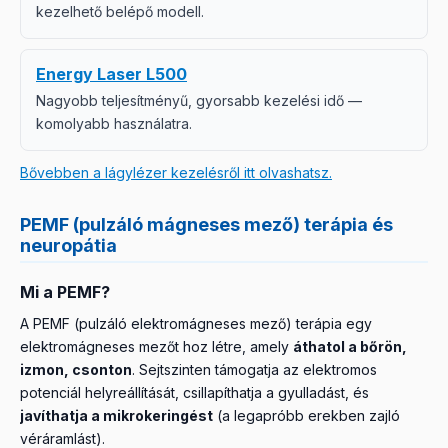
kezelhető belépő modell.
Energy Laser L500
Nagyobb teljesítményű, gyorsabb kezelési idő —
komolyabb használatra.
Bővebben a lágylézer kezelésről itt olvashatsz.
PEMF (pulzáló mágneses mező) terápia és
neuropátia
Mi a PEMF?
A PEMF (pulzáló elektromágneses mező) terápia egy
elektromágneses mezőt hoz létre, amely
áthatol a bőrön,
izmon, csonton
. Sejtszinten támogatja az elektromos
potenciál helyreállítását, csillapíthatja a gyulladást, és
javíthatja a mikrokeringést
(a legapróbb erekben zajló
véráramlást).