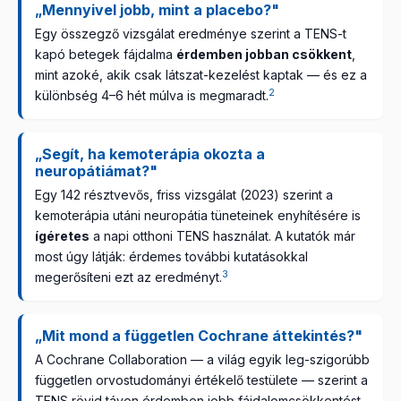
„Mennyivel jobb, mint a placebo?"
Egy összegző vizsgálat eredménye szerint a TENS-t
kapó betegek fájdalma
érdemben jobban csökkent
,
mint azoké, akik csak látszat-kezelést kaptak — és ez a
2
különbség 4–6 hét múlva is megmaradt.
„Segít, ha kemoterápia okozta a
neuropátiámat?"
Egy 142 résztvevős, friss vizsgálat (2023) szerint a
kemoterápia utáni neuropátia tüneteinek enyhítésére is
ígéretes
a napi otthoni TENS használat. A kutatók már
most úgy látják: érdemes további kutatásokkal
3
megerősíteni ezt az eredményt.
„Mit mond a független Cochrane áttekintés?"
A Cochrane Collaboration — a világ egyik leg-szigorúbb
független orvostudományi értékelő testülete — szerint a
TENS rövid távon érdemben jobb fájdalomcsökkentést