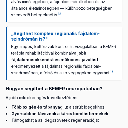
alvás minőségében, a fájdalom mértékében és az
általános életminőségben — különböző betegségben
12
szenvedő betegeknél is.
„Segíthet komplex regionális fájdalom-
szindrómán is?"
Egy alapos, kettős-vak kontrollált vizsgálatban a BEMER
terápia rehabilitációval kombinálva
jobb
fájdalomcsökkenést és működés-javulást
eredményezett a fájdalmas regionális fájdalom-
13
szindrómában, a felső és alsó végtagokon egyaránt.
Hogyan segíthet a BEMER neuropátiában?
A jobb mikrokeringés következtében:
Több oxigén és tápanyag
jut a sérült idegekhez
Gyorsabban távoznak a káros bomlástermékek
Támogathatja az idegszövetek regenerációját