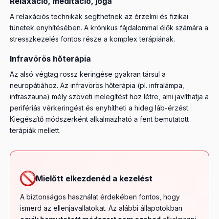
Relaxáció, meditáció, jóga
A relaxációs technikák segíthetnek az érzelmi és fizikai
tünetek enyhítésében. A krónikus fájdalommal élők számára a
stresszkezelés fontos része a komplex terápiának.
Infravörös hőterápia
Az alsó végtag rossz keringése gyakran társul a
neuropátiához. Az infravörös hőterápia (pl. infralámpa,
infraszauna) mély szöveti melegítést hoz létre, ami javíthatja a
perifériás vérkeringést és enyhítheti a hideg láb-érzést.
Kiegészítő módszerként alkalmazható a fent bemutatott
terápiák mellett.
Mielőtt elkezdenéd a kezelést
A biztonságos használat érdekében fontos, hogy
ismerd az ellenjavallatokat. Az alábbi állapotokban