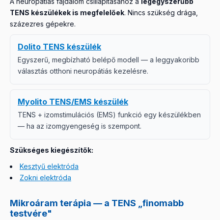
A neuropátiás fájdalom csillapításához a
legegyszerűbb
TENS készülékek is megfelelőek
. Nincs szükség drága,
százezres gépekre.
Dolito TENS készülék
Egyszerű, megbízható belépő modell — a leggyakoribb
választás otthoni neuropátiás kezelésre.
Myolito TENS/EMS készülék
TENS + izomstimulációs (EMS) funkció egy készülékben
— ha az izomgyengeség is szempont.
Szükséges kiegészítők:
Kesztyű elektróda
Zokni elektróda
Mikroáram terápia — a TENS „finomabb
testvére"