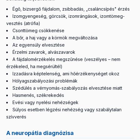
Égő, bizsergő fájdalom, zsibbadás, „csaláncsípés" érzés
Izomgyengeség, görcsök, izomrángások, izomtömeg-
vesztés (atrófia)
Csonttömeg csökkenése
A bőr, a haj vagy a körmök megváltozása
Az egyensúly elvesztése
Érzelmi zavarok, alvászavarok
A fájdalomérzékelés megszűnése (veszélyes – nem
érzékeled, ha megsérültél)
Izzadásra képtelenség, ami hőérzékenységet okoz
Hólyagszabályozási problémák
Szédülés a vérnyomás-szabályozás elvesztése miatt
Hasmenés, székrekedés
Evési vagy nyelési nehézségek
Súlyos esetben légzési nehézség vagy szabálytalan
szívverés
A neuropátia diagnózisa