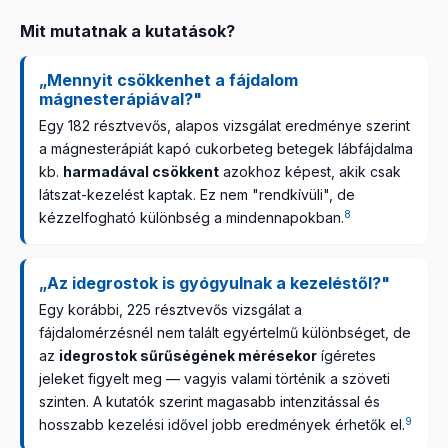
Mit mutatnak a kutatások?
„Mennyit csökkenhet a fájdalom
mágnesterápiával?"
Egy 182 résztvevős, alapos vizsgálat eredménye szerint
a mágnesterápiát kapó cukorbeteg betegek lábfájdalma
kb.
harmadával csökkent
azokhoz képest, akik csak
látszat-kezelést kaptak. Ez nem "rendkívüli", de
8
kézzelfogható különbség a mindennapokban.
„Az idegrostok is gyógyulnak a kezeléstől?"
Egy korábbi, 225 résztvevős vizsgálat a
fájdalomérzésnél nem talált egyértelmű különbséget, de
az
idegrostok sűrűségének mérésekor
ígéretes
jeleket figyelt meg — vagyis valami történik a szöveti
szinten. A kutatók szerint magasabb intenzitással és
9
hosszabb kezelési idővel jobb eredmények érhetők el.