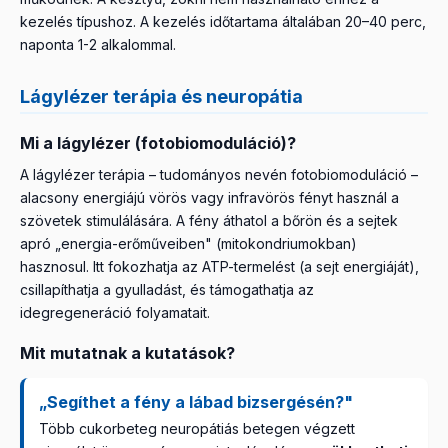
kezelés típushoz. A kezelés időtartama általában 20–40 perc,
naponta 1-2 alkalommal.
Lágylézer terápia és neuropátia
Mi a lágylézer (fotobiomoduláció)?
A lágylézer terápia – tudományos nevén fotobiomoduláció –
alacsony energiájú vörös vagy infravörös fényt használ a
szövetek stimulálására. A fény áthatol a bőrön és a sejtek
apró „energia-erőműveiben" (mitokondriumokban)
hasznosul. Itt fokozhatja az ATP-termelést (a sejt energiáját),
csillapíthatja a gyulladást, és támogathatja az
idegregeneráció folyamatait.
Mit mutatnak a kutatások?
„Segíthet a fény a lábad bizsergésén?"
Több cukorbeteg neuropátiás betegen végzett