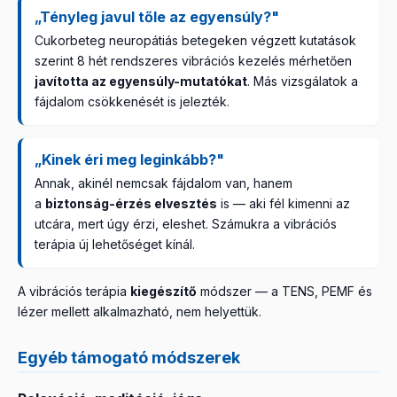
„Tényleg javul tőle az egyensúly?"
Cukorbeteg neuropátiás betegeken végzett kutatások
szerint 8 hét rendszeres vibrációs kezelés mérhetően
javította az egyensúly-mutatókat
. Más vizsgálatok a
fájdalom csökkenését is jelezték.
„Kinek éri meg leginkább?"
Annak, akinél nemcsak fájdalom van, hanem
a
biztonság-érzés elvesztés
is — aki fél kimenni az
utcára, mert úgy érzi, eleshet. Számukra a vibrációs
terápia új lehetőséget kínál.
A vibrációs terápia
kiegészítő
módszer — a TENS, PEMF és
lézer mellett alkalmazható, nem helyettük.
Egyéb támogató módszerek