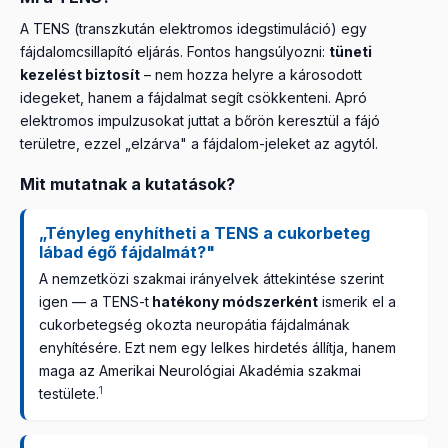
A TENS (transzkután elektromos idegstimuláció) egy
fájdalomcsillapító eljárás. Fontos hangsúlyozni:
tüneti
kezelést biztosít
– nem hozza helyre a károsodott
idegeket, hanem a fájdalmat segít csökkenteni. Apró
elektromos impulzusokat juttat a bőrön keresztül a fájó
területre, ezzel „elzárva" a fájdalom-jeleket az agytól.
Mit mutatnak a kutatások?
„Tényleg enyhítheti a TENS a cukorbeteg
lábad égő fájdalmát?"
A nemzetközi szakmai irányelvek áttekintése szerint
igen — a TENS-t
hatékony módszerként
ismerik el a
cukorbetegség okozta neuropátia fájdalmának
enyhítésére. Ezt nem egy lelkes hirdetés állítja, hanem
maga az Amerikai Neurológiai Akadémia szakmai
1
testülete.