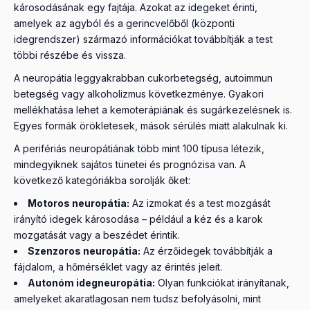
károsodásának egy fajtája. Azokat az idegeket érinti,
amelyek az agyból és a gerincvelőből (központi
idegrendszer) származó információkat továbbítják a test
többi részébe és vissza.
A neuropátia leggyakrabban cukorbetegség, autoimmun
betegség vagy alkoholizmus következménye. Gyakori
mellékhatása lehet a kemoterápiának és sugárkezelésnek is.
Egyes formák örökletesek, mások sérülés miatt alakulnak ki.
A perifériás neuropátiának több mint 100 típusa létezik,
mindegyiknek sajátos tünetei és prognózisa van. A
következő kategóriákba sorolják őket:
Motoros neuropátia:
Az izmokat és a test mozgását
irányító idegek károsodása – például a kéz és a karok
mozgatását vagy a beszédet érintik.
Szenzoros neuropátia:
Az érzőidegek továbbítják a
fájdalom, a hőmérséklet vagy az érintés jeleit.
Autonóm idegneuropátia:
Olyan funkciókat irányítanak,
amelyeket akaratlagosan nem tudsz befolyásolni, mint