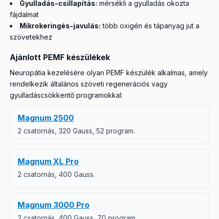
Gyulladás-csillapítás:
mérsékli a gyulladás okozta
fájdalmat
Mikrokeringés-javulás:
több oxigén és tápanyag jut a
szövetekhez
Ajánlott PEMF készülékek
Neuropátia kezelésére olyan PEMF készülék alkalmas, amely
rendelkezik általános szöveti regenerációs vagy
gyulladáscsökkentő programokkal:
Magnum 2500
2 csatornás, 320 Gauss, 52 program.
Magnum XL Pro
2 csatornás, 400 Gauss.
Magnum 3000 Pro
2 csatornás, 400 Gauss, 70 program.