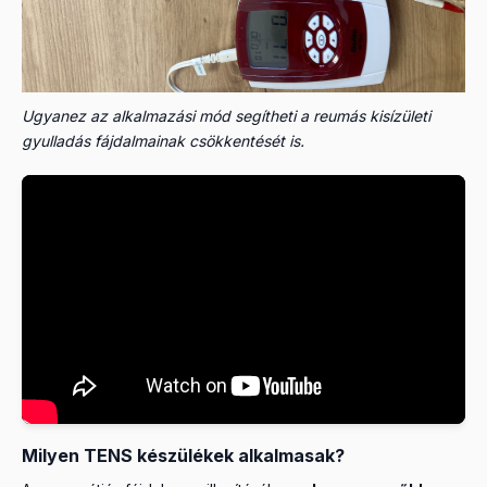
Ugyanez az alkalmazási mód segítheti a reumás kisízületi
gyulladás fájdalmainak csökkentését is.
Milyen TENS készülékek alkalmasak?