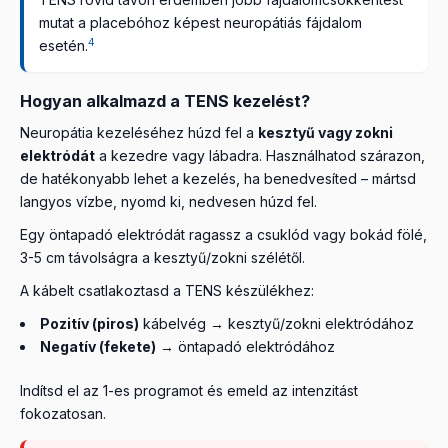
mutat a placebóhoz képest neuropátiás fájdalom
4
esetén.
Hogyan alkalmazd a TENS kezelést?
Neuropátia kezeléséhez húzd fel a
kesztyű vagy zokni
elektródát
a kezedre vagy lábadra. Használhatod szárazon,
de hatékonyabb lehet a kezelés, ha benedvesíted – mártsd
langyos vízbe, nyomd ki, nedvesen húzd fel.
Egy öntapadó elektródát ragassz a csuklód vagy bokád fölé,
3-5 cm távolságra a kesztyű/zokni szélétől.
A kábelt csatlakoztasd a TENS készülékhez:
Pozitív (piros)
kábelvég → kesztyű/zokni elektródához
Negatív (fekete)
→ öntapadó elektródához
Indítsd el az 1-es programot és emeld az intenzitást
fokozatosan.