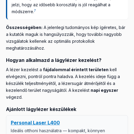
jelzi, hogy az idősebb korosztály is jól reagálhat a
7
módszerre.
Összességében:
A jelenlegi tudományos kép ígéretes, bár
a kutatók maguk is hangsúlyozzák, hogy további nagyobb
vizsgálatok kellenek az optimális protokollok
meghatározásához.
Hogyan alkalmazd a lágylézer kezelést?
A lézer kezelést a
fájdalommal érintett területen
kell
elvégezni, pontról pontra haladva. A kezelés ideje függ a
készülék teljesítményétől, a lézersugár átmérőjétől és a
kezelendő terület nagyságától. A kezelést
napi egyszer
végezd.
Ajánlott lágylézer készülékek
Personal Laser L400
Ideális otthoni használatra — kompakt, könnyen