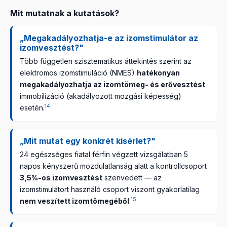
Mit mutatnak a kutatások?
„Megakadályozhatja-e az izomstimulátor az
izomvesztést?"
Több független szisztematikus áttekintés szerint az
elektromos izomstimuláció (NMES)
hatékonyan
megakadályozhatja az izomtömeg- és erővesztést
immobilizáció (akadályozott mozgási képesség)
14
esetén.
„Mit mutat egy konkrét kísérlet?"
24 egészséges fiatal férfin végzett vizsgálatban 5
napos kényszerű mozdulatlanság alatt a kontrollcsoport
3,5%-os izomvesztést
szenvedett — az
izomstimulátort használó csoport viszont gyakorlatilag
15
nem veszített izomtömegéből
.