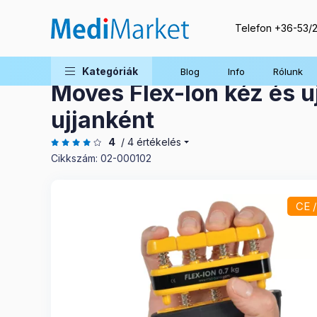
Telefon
+36-53/
Kezelőeszközök otthonra
Rehabilitációs esz
Kategóriák
Blog
Info
Rólunk
Moves Flex-Ion kéz és uj
ujjanként
4
/ 4 értékelés
Cikkszám:
02-000102
CE 