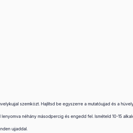
hüvelykujjal szemközt. Hajlítsd be egyszerre a mutatóujjad és a hüv
d lenyomva néhány másodpercig és engedd fel. Ismételd 10-15 alka
minden ujjaddal.