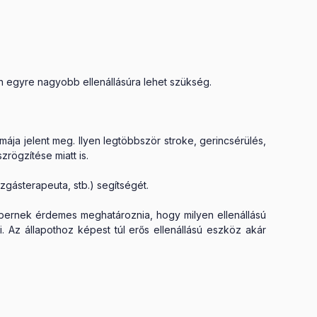
an egyre nagyobb ellenállásúra lehet szükség.
ája jelent meg. Ilyen legtöbbször stroke, gerincsérülés,
zrögzítése miatt is.
zgásterapeuta, stb.) segítségét.
bernek érdemes meghatároznia, hogy milyen ellenállású
. Az állapothoz képest túl erős ellenállású eszköz akár