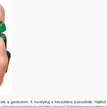
ek a gombokon. A hüvelykujj a készülékre kulcsolódik. Hajlítsd e
ú, kényelmes tempójú mozdulattal végezd. Tartsd lenyomva néhány 