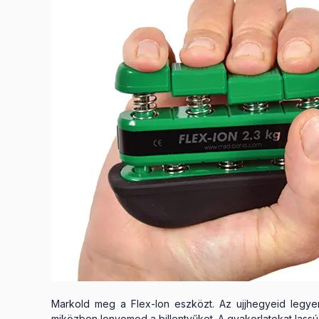
Markold meg a Flex-Ion eszközt. Az ujjhegyeid legyen
miközben lenyomod a billentyűket. A gyakorlatokat lass