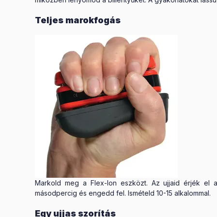
Teljes marokfogás
Markold meg a Flex-Ion eszközt. Az ujjaid érjék el 
másodpercig és engedd fel. Ismételd 10-15 alkalommal.
Egy ujjas szorítás