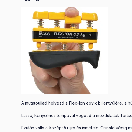
A mutatóujjad helyezd a Flex-Ion egyik billentyűjére, a 
Lassú, kényelmes tempóval végezd a mozdulattal. Tarts
Ezután válts a középső ujjra és ismételd. Csináld végig 