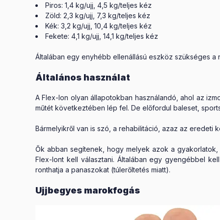
Piros: 1,4 kg/ujj, 4,5 kg/teljes kéz
Zöld: 2,3 kg/ujj, 7,3 kg/teljes kéz
Kék: 3,2 kg/ujj, 10,4 kg/teljes kéz
Fekete: 4,1 kg/ujj, 14,1 kg/teljes kéz
Általában egy enyhébb ellenállású eszköz szükséges a r
Általános használat
A Flex-Ion olyan állapotokban használandó, ahol az izmo
műtét következtében lép fel. De előfordul baleset, sport
Bármelyikről van is szó, a rehabilitáció, azaz az ered
Ők abban segítenek, hogy melyek azok a gyakorlatok, 
Flex-Iont kell választani. Általában egy gyengébbel ke
ronthatja a panaszokat (túlerőltetés miatt).
Ujjbegyes marokfogás