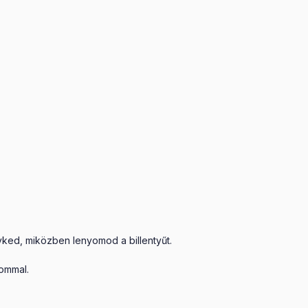
elyked, miközben lenyomod a billentyűt.
lommal.