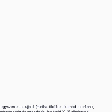
gyszerre az ujjaid (mintha ökölbe akarnád szorítani),
másodpercig és engedd fel. Ismételd 10-15 alkalommal.