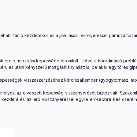
ehabilitáció kezdetekor és a javulással, erőnyeréssel párhuzamos
k ereje, mozgási képessége leromlott, illetve a koordináció problém
sérülés utáni kényszerű mozgáshiány miatt is, de akár egy törés gips
eti képességek visszaszerzéséhez kérd szakember (gyógytornász, mo
melyek az elveszett képesség visszanyerését biztosítják. Szakem
ll kezdeni és az erő visszanyeréssel egyre erősebbre kell cserélni