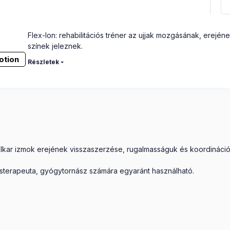
Flex-Ion: rehabilitációs tréner az ujjak mozgásának, erejéne
színek jeleznek.
otion
Részletek
alkar izmok erejének visszaszerzése, rugalmasságuk és koordinációj
gásterapeuta, gyógytornász számára egyaránt használható.