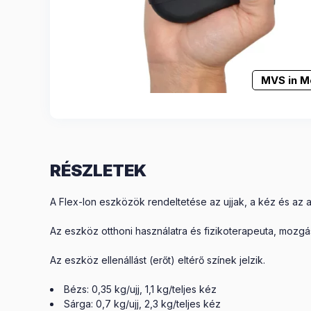
MVS in M
RÉSZLETEK
A Flex-Ion eszközök rendeltetése az ujjak, a kéz és az 
Az eszköz otthoni használatra és fizikoterapeuta, moz
Az eszköz ellenállást (erőt) eltérő színek jelzik.
Bézs: 0,35 kg/ujj, 1,1 kg/teljes kéz
Sárga: 0,7 kg/ujj, 2,3 kg/teljes kéz