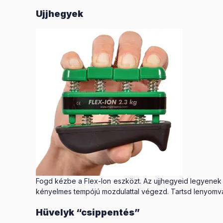
Ujjhegyek
Fogd kézbe a Flex-Ion eszközt. Az ujjhegyeid legyenek a
kényelmes tempójú mozdulattal végezd. Tartsd lenyomva
Hüvelyk “csippentés”