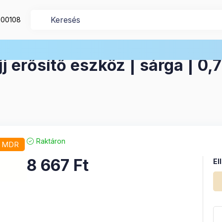
200108
közök
Kézerősítő eszközök
j erősítő eszköz | sárga | 0,
Raktáron
/ MDR
8 667
Ft
El
El