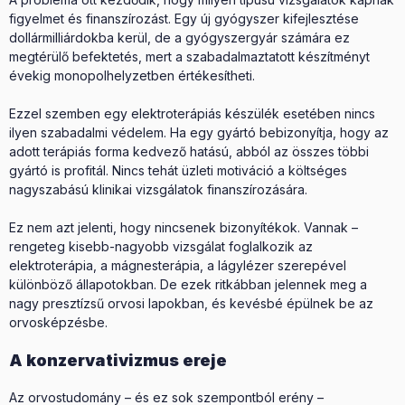
figyelmet és finanszírozást. Egy új gyógyszer kifejlesztése
dollármilliárdokba kerül, de a gyógyszergyár számára ez
megtérülő befektetés, mert a szabadalmaztatott készítményt
évekig monopolhelyzetben értékesítheti.
Ezzel szemben egy elektroterápiás készülék esetében nincs
ilyen szabadalmi védelem. Ha egy gyártó bebizonyítja, hogy az
adott terápiás forma kedvező hatású, abból az összes többi
gyártó is profitál. Nincs tehát üzleti motiváció a költséges
nagyszabású klinikai vizsgálatok finanszírozására.
Ez nem azt jelenti, hogy nincsenek bizonyítékok. Vannak –
rengeteg kisebb-nagyobb vizsgálat foglalkozik az
elektroterápia, a mágnesterápia, a lágylézer szerepével
különböző állapotokban. De ezek ritkábban jelennek meg a
nagy presztízsű orvosi lapokban, és kevésbé épülnek be az
orvosképzésbe.
A konzervativizmus ereje
Az orvostudomány – és ez sok szempontból erény –