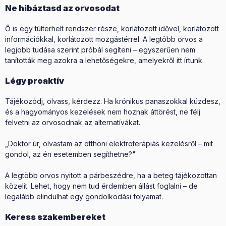
Ne hibáztasd az orvosodat
Ő is egy túlterhelt rendszer része, korlátozott idővel, korlátozott
információkkal, korlátozott mozgástérrel. A legtöbb orvos a
legjobb tudása szerint próbál segíteni – egyszerűen nem
tanították meg azokra a lehetőségekre, amelyekről itt írtunk.
Légy proaktív
Tájékozódj, olvass, kérdezz. Ha krónikus panaszokkal küzdesz,
és a hagyományos kezelések nem hoznak áttörést, ne félj
felvetni az orvosodnak az alternatívákat.
„Doktor úr, olvastam az otthoni elektroterápiás kezelésről – mit
gondol, az én esetemben segíthetne?"
A legtöbb orvos nyitott a párbeszédre, ha a beteg tájékozottan
közelít. Lehet, hogy nem tud érdemben állást foglalni – de
legalább elindulhat egy gondolkodási folyamat.
Keress szakembereket