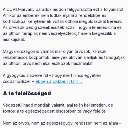
A COVID-járvány paradox módon felgyorsította ezt a folyamatot.
Amikor az emberek nem tudtak eljárni a rendelőkbe és
kórházakba, kénytelenek voltak otthoni megoldásokat keresni.
Az orvosok pedig szembesültek azzal, hogy a telemedicina és
az otthoni terápiák nem veszélyeztetik, hanem kiegészítik a
munkájukat.
Magyarországon is vannak már olyan orvosok, klinikák,
rehabilitációs központok, amelyek aktívan ajánlják és támogatják
az otthoni orvostechnikai eszközök használatát.
A gyógyítás alapelveiről – hogy miért nincs egyetlen
csodamódszer –
ebben a cikkben írtam →
A te felelősséged
Végezetül hadd mondjak valamit, ami talán kellemetlen, de
fontos: a te egészségedért elsősorban te vagy felelős.
Nem az orvos, nem az egészségügyi rendszer, nem az állam –