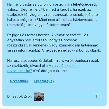
Ha már olvastál az otthoni orvostechnika lehetőségeiről,
valószínűleg felmerült benned a kérdés: ha ezek az
eszközök tényleg ennyire hasznosak lehetnek, miért nem
hallottál még róluk? Miért nem ajánlotta a háziorvosod, a
reumatológusod vagy a fizioterapeuta?
Ez jogos és fontos kérdés. A válasz összetett – és
egyáltalán nem arról szól, hogy az orvosok
rosszindulatúak lennének vagy szándékosan tartanának
vissza információkat. A helyzet ennél sokkal bonyolultabb.
Ha részletesebben érdekel, mire is valók pontosan ezek
az eszközök, olvasd el a
Mire való az otthoni
orvostechnika?
című átfogó cikkemet.
Orvosoknak
Egészségügy
Dr. Zátrok Zsolt