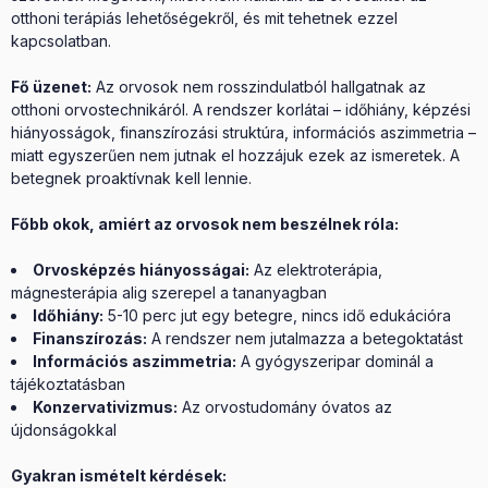
otthoni terápiás lehetőségekről, és mit tehetnek ezzel
kapcsolatban.
Fő üzenet:
Az orvosok nem rosszindulatból hallgatnak az
otthoni orvostechnikáról. A rendszer korlátai – időhiány, képzési
hiányosságok, finanszírozási struktúra, információs aszimmetria –
miatt egyszerűen nem jutnak el hozzájuk ezek az ismeretek. A
betegnek proaktívnak kell lennie.
Főbb okok, amiért az orvosok nem beszélnek róla:
Orvosképzés hiányosságai:
Az elektroterápia,
mágnesterápia alig szerepel a tananyagban
Időhiány:
5-10 perc jut egy betegre, nincs idő edukációra
Finanszírozás:
A rendszer nem jutalmazza a betegoktatást
Információs aszimmetria:
A gyógyszeripar dominál a
tájékoztatásban
Konzervativizmus:
Az orvostudomány óvatos az
újdonságokkal
Gyakran ismételt kérdések: