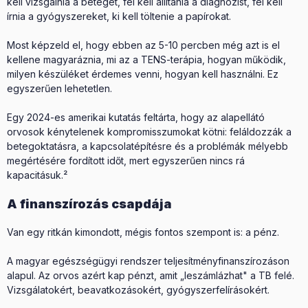
kell vizsgálnia a beteget, fel kell állítania a diagnózist, fel kell
írnia a gyógyszereket, ki kell töltenie a papírokat.
Most képzeld el, hogy ebben az 5-10 percben még azt is el
kellene magyaráznia, mi az a TENS-terápia, hogyan működik,
milyen készüléket érdemes venni, hogyan kell használni. Ez
egyszerűen lehetetlen.
Egy 2024-es amerikai kutatás feltárta, hogy az alapellátó
orvosok kénytelenek kompromisszumokat kötni: feláldozzák a
betegoktatásra, a kapcsolatépítésre és a problémák mélyebb
megértésére fordított időt, mert egyszerűen nincs rá
kapacitásuk.²
A finanszírozás csapdája
Van egy ritkán kimondott, mégis fontos szempont is: a pénz.
A magyar egészségügyi rendszer teljesítményfinanszírozáson
alapul. Az orvos azért kap pénzt, amit „leszámlázhat" a TB felé.
Vizsgálatokért, beavatkozásokért, gyógyszerfelírásokért.