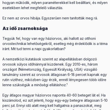
hogyan működik, milyen paraméterekkel kell beállítani, és milyen
esetekben lehet megfelelő választás.
Ez nem az orvos hibája. Egyszerűen nem tanították meg rá.
Az idő zsarnoksága
Tegyük fel, hogy van egy háziorvos, aki hallott az otthoni
orvostechnikai lehetőségekről, esetleg még érdeklődik is a téma
iránt. Mit tud tenni a napi gyakorlatban?
A nemzetközi kutatások szerint az alapellátásban dolgozó
orvosok súlyos időhiánnyal küzdenek. Egy 2010-es, három
országot (Németország, Egyesült Királyság, USA) vizsgáló
tanulmány szerint az orvosok átlagosan 6-18 percet kapnak egy
rutin vizithez, miközben úgy érzik, ennél lényegesen több időre
lenne szükségük a minőségi ellátáshoz.¹
Egy átlagos magyar háziorvos naponta 40-60 beteget lát el. Ha
kiszámolod, ez azt jelenti, hogy egy-egy betegre átlagosan 5-10
perc jut. Ennyi idő alatt meg kell hallgatnia a panaszokat, meg