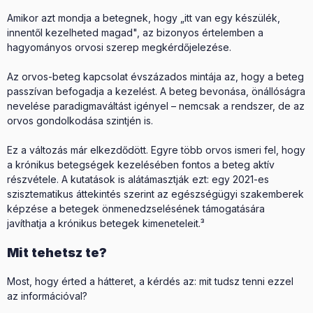
Amikor azt mondja a betegnek, hogy „itt van egy készülék,
innentől kezelheted magad", az bizonyos értelemben a
hagyományos orvosi szerep megkérdőjelezése.
Az orvos-beteg kapcsolat évszázados mintája az, hogy a beteg
passzívan befogadja a kezelést. A beteg bevonása, önállóságra
nevelése paradigmaváltást igényel – nemcsak a rendszer, de az
orvos gondolkodása szintjén is.
Ez a változás már elkezdődött. Egyre több orvos ismeri fel, hogy
a krónikus betegségek kezelésében fontos a beteg aktív
részvétele. A kutatások is alátámasztják ezt: egy 2021-es
szisztematikus áttekintés szerint az egészségügyi szakemberek
képzése a betegek önmenedzselésének támogatására
javíthatja a krónikus betegek kimeneteleit.³
Mit tehetsz te?
Most, hogy érted a hátteret, a kérdés az: mit tudsz tenni ezzel
az információval?