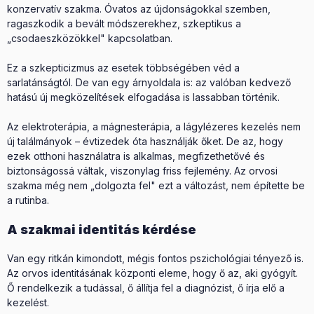
konzervatív szakma. Óvatos az újdonságokkal szemben,
ragaszkodik a bevált módszerekhez, szkeptikus a
„csodaeszközökkel" kapcsolatban.
Ez a szkepticizmus az esetek többségében véd a
sarlatánságtól. De van egy árnyoldala is: az valóban kedvező
hatású új megközelítések elfogadása is lassabban történik.
Az elektroterápia, a mágnesterápia, a lágylézeres kezelés nem
új találmányok – évtizedek óta használják őket. De az, hogy
ezek otthoni használatra is alkalmas, megfizethetővé és
biztonságossá váltak, viszonylag friss fejlemény. Az orvosi
szakma még nem „dolgozta fel" ezt a változást, nem építette be
a rutinba.
A szakmai identitás kérdése
Van egy ritkán kimondott, mégis fontos pszichológiai tényező is.
Az orvos identitásának központi eleme, hogy ő az, aki gyógyít.
Ő rendelkezik a tudással, ő állítja fel a diagnózist, ő írja elő a
kezelést.