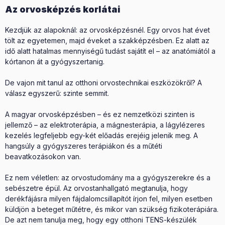
Az orvosképzés korlátai
Kezdjük az alapoknál: az orvosképzésnél. Egy orvos hat évet
tölt az egyetemen, majd éveket a szakképzésben. Ez alatt az
idő alatt hatalmas mennyiségű tudást sajátít el – az anatómiától a
kórtanon át a gyógyszertanig.
De vajon mit tanul az otthoni orvostechnikai eszközökről? A
válasz egyszerű: szinte semmit.
A magyar orvosképzésben – és ez nemzetközi szinten is
jellemző – az elektroterápia, a mágnesterápia, a lágylézeres
kezelés legfeljebb egy-két előadás erejéig jelenik meg. A
hangsúly a gyógyszeres terápiákon és a műtéti
beavatkozásokon van.
Ez nem véletlen: az orvostudomány ma a gyógyszerekre és a
sebészetre épül. Az orvostanhallgató megtanulja, hogy
derékfájásra milyen fájdalomcsillapítót írjon fel, milyen esetben
küldjön a beteget műtétre, és mikor van szükség fizikoterápiára.
De azt nem tanulja meg, hogy egy otthoni TENS-készülék