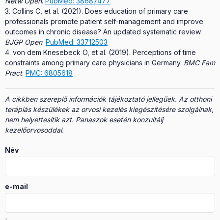
Netw Open
.
PubMed: 38687477
Collins C, et al. (2021). Does education of primary care
professionals promote patient self-management and improve
outcomes in chronic disease? An updated systematic review.
BJGP Open
.
PubMed: 33712503
von dem Knesebeck O, et al. (2019). Perceptions of time
constraints among primary care physicians in Germany.
BMC Fam
Pract
.
PMC: 6805618
A cikkben szereplő információk tájékoztató jellegűek. Az otthoni
terápiás készülékek az orvosi kezelés kiegészítésére szolgálnak,
nem helyettesítik azt. Panaszok esetén konzultálj
kezelőorvosoddal.
Név
e-mail