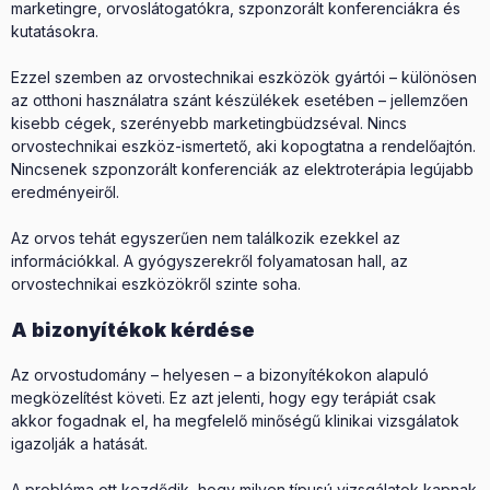
marketingre, orvoslátogatókra, szponzorált konferenciákra és
kutatásokra.
Ezzel szemben az orvostechnikai eszközök gyártói – különösen
az otthoni használatra szánt készülékek esetében – jellemzően
kisebb cégek, szerényebb marketingbüdzséval. Nincs
orvostechnikai eszköz-ismertető, aki kopogtatna a rendelőajtón.
Nincsenek szponzorált konferenciák az elektroterápia legújabb
eredményeiről.
Az orvos tehát egyszerűen nem találkozik ezekkel az
információkkal. A gyógyszerekről folyamatosan hall, az
orvostechnikai eszközökről szinte soha.
A bizonyítékok kérdése
Az orvostudomány – helyesen – a bizonyítékokon alapuló
megközelítést követi. Ez azt jelenti, hogy egy terápiát csak
akkor fogadnak el, ha megfelelő minőségű klinikai vizsgálatok
igazolják a hatását.
A probléma ott kezdődik, hogy milyen típusú vizsgálatok kapnak