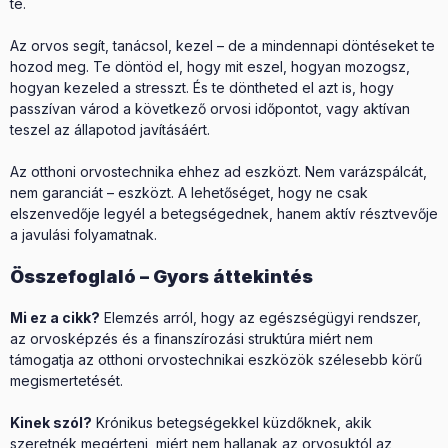
te.
Az orvos segít, tanácsol, kezel – de a mindennapi döntéseket te
hozod meg. Te döntöd el, hogy mit eszel, hogyan mozogsz,
hogyan kezeled a stresszt. És te döntheted el azt is, hogy
passzívan várod a következő orvosi időpontot, vagy aktívan
teszel az állapotod javításáért.
Az otthoni orvostechnika ehhez ad eszközt. Nem varázspálcát,
nem garanciát – eszközt. A lehetőséget, hogy ne csak
elszenvedője legyél a betegségednek, hanem aktív résztvevője
a javulási folyamatnak.
Összefoglaló – Gyors áttekintés
Mi ez a cikk?
Elemzés arról, hogy az egészségügyi rendszer,
az orvosképzés és a finanszírozási struktúra miért nem
támogatja az otthoni orvostechnikai eszközök szélesebb körű
megismertetését.
Kinek szól?
Krónikus betegségekkel küzdőknek, akik
szeretnék megérteni, miért nem hallanak az orvosuktól az