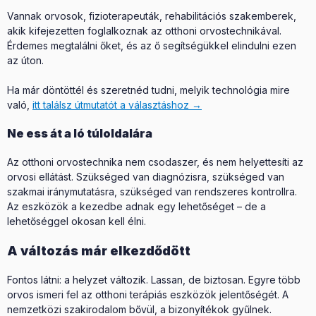
Vannak orvosok, fizioterapeuták, rehabilitációs szakemberek,
akik kifejezetten foglalkoznak az otthoni orvostechnikával.
Érdemes megtalálni őket, és az ő segítségükkel elindulni ezen
az úton.
Ha már döntöttél és szeretnéd tudni, melyik technológia mire
való,
itt találsz útmutatót a választáshoz →
Ne ess át a ló túloldalára
Az otthoni orvostechnika nem csodaszer, és nem helyettesíti az
orvosi ellátást. Szükséged van diagnózisra, szükséged van
szakmai iránymutatásra, szükséged van rendszeres kontrollra.
Az eszközök a kezedbe adnak egy lehetőséget – de a
lehetőséggel okosan kell élni.
A változás már elkezdődött
Fontos látni: a helyzet változik. Lassan, de biztosan. Egyre több
orvos ismeri fel az otthoni terápiás eszközök jelentőségét. A
nemzetközi szakirodalom bővül, a bizonyítékok gyűlnek.