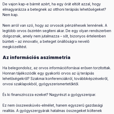
De vajon kap-e bármit azért, ha egy órát eltölt azzal, hogy
elmagyarázza a betegnek az otthoni terápiás lehetőségeket?
Nem kap.
Nem arról van szó, hogy az orvosok pénzéhesek lennének. A
legtöbb orvos őszintén segíteni akar. De egy olyan rendszerben
dolgoznak, amely nem jutalmazza – sőt, bizonyos értelemben
bünteti – az innovatív, a beteget önállóságra nevelő
megközelítést.
Az információs aszimmetria
Ha belegondolsz, az orvos információforrásai erősen torzítottak.
Honnan tájékozódik egy gyakorló orvos az új terápiás
lehetőségekről? Szakmai konferenciákról, továbbképzésekről,
orvosi szaklapokból, gyógyszerismertetőktől.
És ki finanszírozza ezeket? Nagyrészt a gyógyszeripar.
Ez nem összeesküvés-elmélet, hanem egyszerű gazdasági
realitás. A gyógyszergyárak hatalmas összegeket költenek