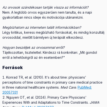
Az orvosok szándékosan tartják vissza az információt?
Nem. A legtöbb orvos egyszerűen nem tanulta, és a napi
gyakorlatban nincs ideje és motivációja utánanézni.
Megbízhatom az interneten talált információkban?
Légy kritikus, keress megbízható forrásokat, és mindig konzultálj
orvosoddal, mielőtt bármilyen új terápiát elkezdesz.
Hogyan beszéljek az orvosommal erről?
Tájékozottan, tisztelettel. Kérdezz rá konkrétan: „Mit gondol
erről a lehetőségről az én esetemben?"
Források
Konrad TR, et al. (2010). It's about time: physicians'
perceptions of time constraints in primary care medical practice
in three national healthcare systems.
Med Care
.
PubMed:
20057331
Nguyen OT, et al. (2024). Primary Care Physicians'
Experiences With and Adaptations to Time Constraints.
JAMA