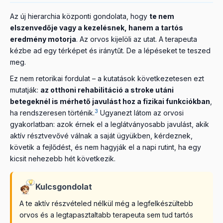
Az új hierarchia központi gondolata, hogy
te nem
elszenvedője vagy a kezelésnek, hanem a tartós
eredmény motorja
. Az orvos kijelöli az utat. A terapeuta
kézbe ad egy térképet és iránytűt. De a lépéseket te teszed
meg.
Ez nem retorikai fordulat – a kutatások következetesen ezt
mutatják:
az otthoni rehabilitáció a stroke utáni
betegeknél is mérhető javulást hoz a fizikai funkciókban
,
3
ha rendszeresen történik.
Ugyanezt látom az orvosi
gyakorlatban: azok érnek el a leglátványosabb javulást, akik
aktív résztvevővé válnak a saját ügyükben, kérdeznek,
követik a fejlődést, és nem hagyják el a napi rutint, ha egy
kicsit nehezebb hét következik.
Kulcsgondolat
A te aktív részvételed nélkül még a legfelkészültebb
orvos és a legtapasztaltabb terapeuta sem tud tartós