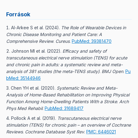
Források
Al-Arkee S et al.
(
2024
).
The Role of Wearable Devices in
Chronic Disease Monitoring and Patient Care: A
Comprehensive Review
.
Cureus
.
PubMed: 39381470
Johnson MI et al.
(
2022
).
Efficacy and safety of
transcutaneous electrical nerve stimulation (TENS) for acute
and chronic pain in adults: a systematic review and meta-
analysis of 381 studies (the meta-TENS study)
.
BMJ Open
.
Pu
bMed: 35144946
Chen YH et al.
(
2020
).
Systematic Review and Meta-
Analysis of Home-Based Rehabilitation on Improving Physical
Function Among Home-Dwelling Patients With a Stroke
.
Arch
Phys Med Rehabil
.
PubMed: 31689417
Pollock A et al.
(
2019
).
Transcutaneous electrical nerve
stimulation (TENS) for chronic pain – an overview of Cochrane
Reviews
.
Cochrane Database Syst Rev
.
PMC: 6446021