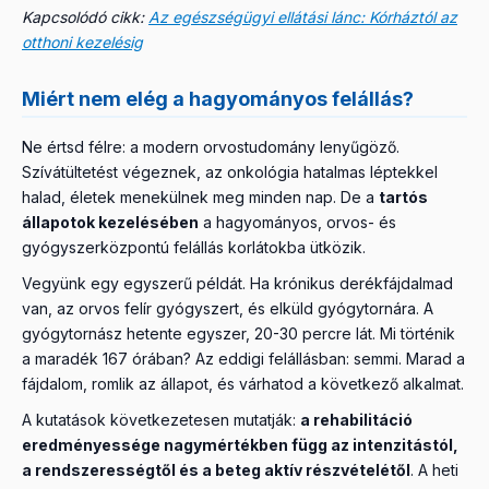
Kapcsolódó cikk:
Az egészségügyi ellátási lánc: Kórháztól az
otthoni kezelésig
Miért nem elég a hagyományos felállás?
Ne értsd félre: a modern orvostudomány lenyűgöző.
Szívátültetést végeznek, az onkológia hatalmas léptekkel
halad, életek menekülnek meg minden nap. De a
tartós
állapotok kezelésében
a hagyományos, orvos- és
gyógyszerközpontú felállás korlátokba ütközik.
Vegyünk egy egyszerű példát. Ha krónikus derékfájdalmad
van, az orvos felír gyógyszert, és elküld gyógytornára. A
gyógytornász hetente egyszer, 20-30 percre lát. Mi történik
a maradék 167 órában? Az eddigi felállásban: semmi. Marad a
fájdalom, romlik az állapot, és várhatod a következő alkalmat.
A kutatások következetesen mutatják:
a rehabilitáció
eredményessége nagymértékben függ az intenzitástól,
a rendszerességtől és a beteg aktív részvételétől
. A heti