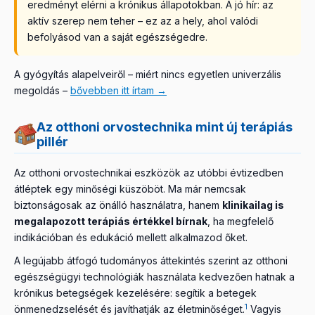
eredményt elérni a krónikus állapotokban. A jó hír: az
aktív szerep nem teher – ez az a hely, ahol valódi
befolyásod van a saját egészségedre.
A gyógyítás alapelveiről – miért nincs egyetlen univerzális
megoldás –
bővebben itt írtam →
Az otthoni orvostechnika mint új terápiás
pillér
Az otthoni orvostechnikai eszközök az utóbbi évtizedben
átléptek egy minőségi küszöböt. Ma már nemcsak
biztonságosak az önálló használatra, hanem
klinikailag is
megalapozott terápiás értékkel bírnak
, ha megfelelő
indikációban és edukáció mellett alkalmazod őket.
A legújabb átfogó tudományos áttekintés szerint az otthoni
egészségügyi technológiák használata kedvezően hatnak a
krónikus betegségek kezelésére: segítik a betegek
1
önmenedzselését és javíthatják az életminőséget.
Vagyis