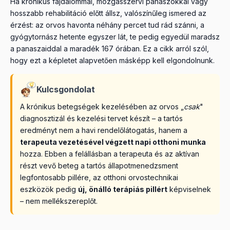
Ha krónikus fájdalommal, mozgásszervi panaszokkal vagy
hosszabb rehabilitáció előtt állsz, valószínűleg ismered az
érzést: az orvos havonta néhány percet tud rád szánni, a
gyógytornász hetente egyszer lát, te pedig egyedül maradsz
a panaszaiddal a maradék 167 órában. Ez a cikk arról szól,
hogy ezt a képletet alapvetően másképp kell elgondolnunk.
Kulcsgondolat
A krónikus betegségek kezelésében az orvos „
csak
"
diagnosztizál és kezelési tervet készít – a tartós
eredményt nem a havi rendelőlátogatás, hanem a
terapeuta vezetésével végzett napi otthoni munka
hozza. Ebben a felállásban a terapeuta és az aktívan
részt vevő beteg a tartós állapotmenedzsment
legfontosabb pillére, az otthoni orvostechnikai
eszközök pedig
új, önálló terápiás pillért
képviselnek
– nem mellékszereplőt.