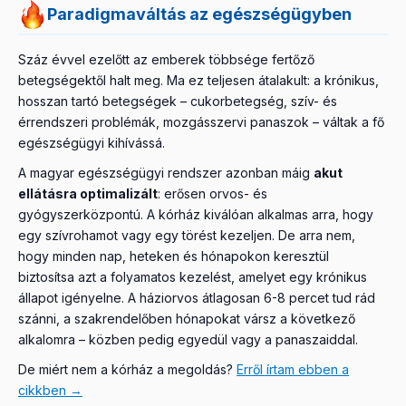
Paradigmaváltás az egészségügyben
Száz évvel ezelőtt az emberek többsége fertőző
betegségektől halt meg. Ma ez teljesen átalakult: a krónikus,
hosszan tartó betegségek – cukorbetegség, szív- és
érrendszeri problémák, mozgásszervi panaszok – váltak a fő
egészségügyi kihívássá.
A magyar egészségügyi rendszer azonban máig
akut
ellátásra optimalizált
: erősen orvos- és
gyógyszerközpontú. A kórház kiválóan alkalmas arra, hogy
egy szívrohamot vagy egy törést kezeljen. De arra nem,
hogy minden nap, heteken és hónapokon keresztül
biztosítsa azt a folyamatos kezelést, amelyet egy krónikus
állapot igényelne. A háziorvos átlagosan 6-8 percet tud rád
szánni, a szakrendelőben hónapokat vársz a következő
alkalomra – közben pedig egyedül vagy a panaszaiddal.
De miért nem a kórház a megoldás?
Erről írtam ebben a
cikkben →