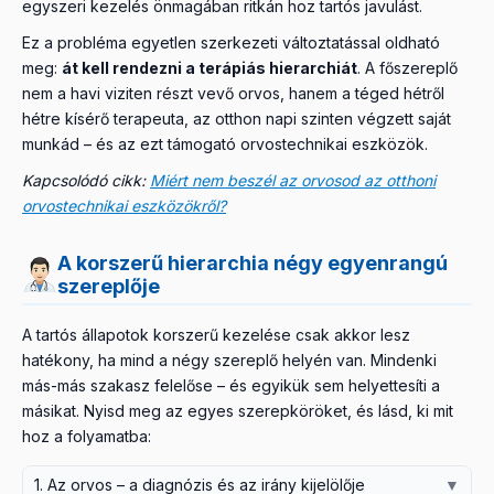
egyszeri kezelés önmagában ritkán hoz tartós javulást.
Ez a probléma egyetlen szerkezeti változtatással oldható
meg:
át kell rendezni a terápiás hierarchiát
. A főszereplő
nem a havi viziten részt vevő orvos, hanem a téged hétről
hétre kísérő terapeuta, az otthon napi szinten végzett saját
munkád – és az ezt támogató orvostechnikai eszközök.
Kapcsolódó cikk:
Miért nem beszél az orvosod az otthoni
orvostechnikai eszközökről?
A korszerű hierarchia négy egyenrangú
szereplője
A tartós állapotok korszerű kezelése csak akkor lesz
hatékony, ha mind a négy szereplő helyén van. Mindenki
más-más szakasz felelőse – és egyikük sem helyettesíti a
másikat. Nyisd meg az egyes szerepköröket, és lásd, ki mit
hoz a folyamatba:
1. Az orvos – a diagnózis és az irány kijelölője
▼