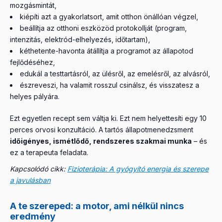
tevékenykednek. Ez nemcsak igazságtalan, hanem
mozgásmintát,
Egyetlen kikötés van:
az eszköz akkor értelmezhető
szakmailag is hibás felállás: a tartós állapotokban a
kiépíti azt a gyakorlatsort, amit otthon önállóan végzel,
felelősen, ha terápiás célhoz, a beteg állapotához
terapeuták munkája a kulcs.
beállítja az otthoni eszközöd protokollját (program,
és edukációhoz kapcsolódik
. Az orvos engedélyezi, a
intenzitás, elektród-elhelyezés, időtartam),
terapeuta beépíti a protokollba, te használod – ebben a
kéthetente-havonta átállítja a programot az állapotod
sorrendben.
fejlődéséhez,
edukál a testtartásról, az ülésről, az emelésről, az alvásról,
észreveszi, ha valamit rosszul csinálsz, és visszatesz a
helyes pályára.
Ezt egyetlen recept sem váltja ki. Ezt nem helyettesíti egy 10
perces orvosi konzultáció. A tartós állapotmenedzsment
időigényes, ismétlődő, rendszeres szakmai munka
– és
ez a terapeuta feladata.
Kapcsolódó cikk:
Fizioterápia: A gyógyító energia és szerepe
a javulásban
A te szereped: a motor, ami nélkül nincs
eredmény