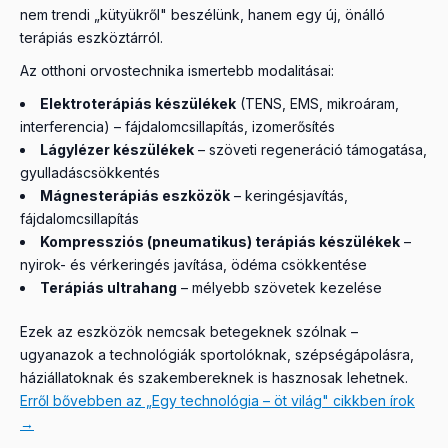
nem trendi „kütyükről" beszélünk, hanem egy új, önálló
terápiás eszköztárról.
Az otthoni orvostechnika ismertebb modalitásai:
Elektroterápiás készülékek
(TENS, EMS, mikroáram,
interferencia) – fájdalomcsillapítás, izomerősítés
Lágylézer készülékek
– szöveti regeneráció támogatása,
gyulladáscsökkentés
Mágnesterápiás eszközök
– keringésjavítás,
fájdalomcsillapítás
Kompressziós (pneumatikus) terápiás készülékek
–
nyirok- és vérkeringés javítása, ödéma csökkentése
Terápiás ultrahang
– mélyebb szövetek kezelése
Ezek az eszközök nemcsak betegeknek szólnak –
ugyanazok a technológiák sportolóknak, szépségápolásra,
háziállatoknak és szakembereknek is hasznosak lehetnek.
Erről bővebben az „Egy technológia – öt világ" cikkben írok
→