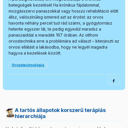
betegségek kezelését Ha krónikus fájdalommal,
mozgásszervi panaszokkal vagy hosszú rehabilitáció előtt
állsz, valószínűleg ismered azt az érzést: az orvos
havonta néhány percet tud rád szánni, a gyógytornász
hetente egyszer lát, te pedig egyedül maradsz a
panaszaiddal a maradék 167 órában. Az otthoni
orvostechnika erre a problémára ad választ – kiterjeszti az
orvosi ellátást a lakásodba, hogy ne legyél magadra
hagyva a kezelések között.
Orvostechnológia
A tartós állapotok korszerű terápiás
hierarchiája