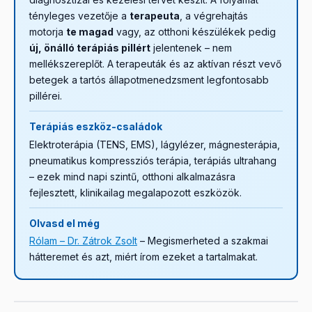
tényleges vezetője a
terapeuta
, a végrehajtás
motorja
te magad
vagy, az otthoni készülékek pedig
új, önálló terápiás pillért
jelentenek – nem
mellékszereplőt. A terapeuták és az aktívan részt vevő
betegek a tartós állapotmenedzsment legfontosabb
pillérei.
Terápiás eszköz-családok
Elektroterápia (TENS, EMS), lágylézer, mágnesterápia,
pneumatikus kompressziós terápia, terápiás ultrahang
– ezek mind napi szintű, otthoni alkalmazásra
fejlesztett, klinikailag megalapozott eszközök.
Olvasd el még
Rólam – Dr. Zátrok Zsolt
– Megismerheted a szakmai
hátteremet és azt, miért írom ezeket a tartalmakat.