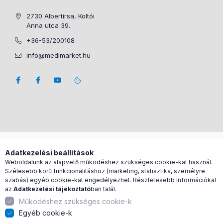
2730 Albertirsa, Koltói
Anna utca 39.
+36-53/200108
info@medimarket.hu
Árukereső.hu
Adatkezelési beállítások
Weboldalunk az alapvető működéshez szükséges cookie-kat használ.
Szélesebb körű funkcionalitáshoz (marketing, statisztika, személyre
szabás) egyéb cookie-kat engedélyezhet. Részletesebb információkat
az
Adatkezelési tájékoztató
ban talál.
Működéshez szükséges cookie-k
Egyéb cookie-k