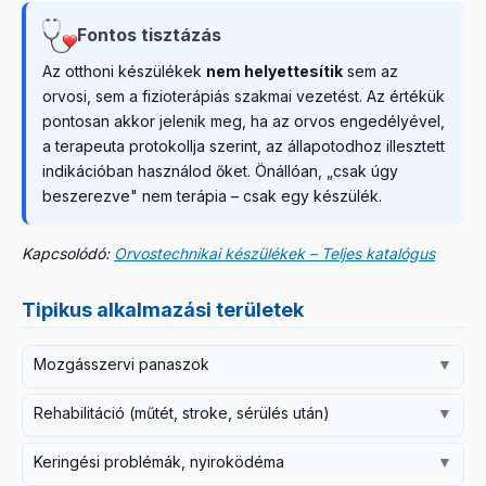
Fontos tisztázás
Az otthoni készülékek
nem helyettesítik
sem az
orvosi, sem a fizioterápiás szakmai vezetést. Az értékük
pontosan akkor jelenik meg, ha az orvos engedélyével,
a terapeuta protokollja szerint, az állapotodhoz illesztett
indikációban használod őket. Önállóan, „csak úgy
beszerezve" nem terápia – csak egy készülék.
Kapcsolódó:
Orvostechnikai készülékek – Teljes katalógus
Tipikus alkalmazási területek
Mozgásszervi panaszok
▼
A derékfájás, nyakfájás, ízületi problémák milliók életét
Rehabilitáció (műtét, stroke, sérülés után)
▼
keserítik meg. A fizioterápia – beleértve az
Műtét után, stroke után, sérülés után a rehabilitáció
elektroterápiát, az ultrahangot, a lézert – évtizedek óta
Keringési problémák, nyiroködéma
▼
határozza meg, mennyit nyersz vissza az elveszített
bevált módszer ezek kezelésére. Az otthoni