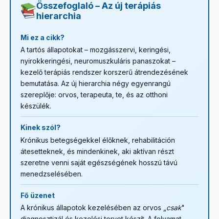
Összefoglaló – Az új terápiás
használat, az ellenjavallatok betartása és a terapeutád
hierarchia
protokollja mellett megalapozottak. Bizonytalanság
esetén mindig konzultálj a kezelőorvosoddal.
Mi ez a cikk?
A tartós állapotokat – mozgásszervi, keringési,
nyirokkeringési, neuromuszkuláris panaszokat –
kezelő terápiás rendszer korszerű átrendezésének
bemutatása. Az új hierarchia négy egyenrangú
szereplője: orvos, terapeuta, te, és az otthoni
készülék.
Kinek szól?
Krónikus betegségekkel élőknek, rehabilitáción
átesetteknek, és mindenkinek, aki aktívan részt
szeretne venni saját egészségének hosszú távú
menedzselésében.
Fő üzenet
A krónikus állapotok kezelésében az orvos „
csak
"
diagnosztizál és kezelési tervet készít. A folyamat