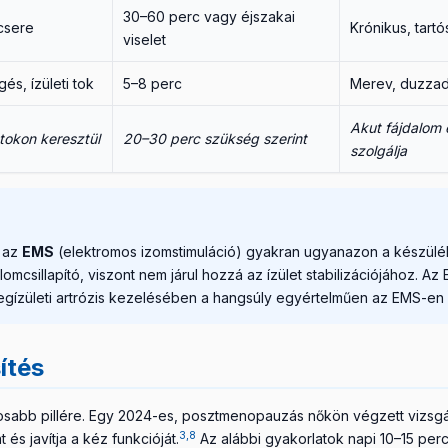
30–60 perc vagy éjszakai
csere
Krónikus, tart
viselet
és, ízületi tok
5–8 perc
Merev, duzzadt
Akut fájdalom 
stokon keresztül
20–30 perc szükség szerint
szolgálja
s az
EMS
(elektromos izomstimuláció) gyakran ugyanazon a készülék
alomcsillapító, viszont nem járul hozzá az ízület stabilizációjához.
regízületi artrózis kezelésében a hangsúly egyértelműen az EMS-en 
ítés
tosabb pillére. Egy 2024-es, posztmenopauzás nőkön végzett vizsgála
3,8
és javítja a kéz funkcióját.
Az alábbi gyakorlatok napi 10–15 per