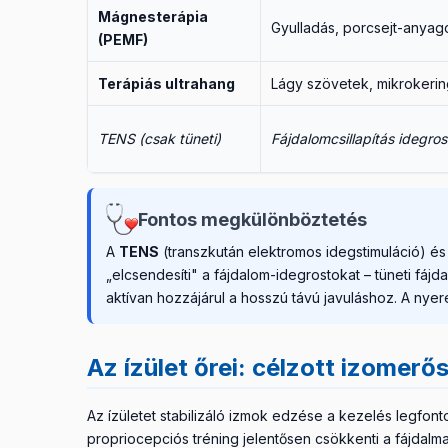
Mágnesterápia
Gyulladás, porcsejt-anyag
(PEMF)
Terápiás ultrahang
Lágy szövetek, mikrokering
TENS (csak tüneti)
Fájdalomcsillapítás idegro
Fontos megkülönböztetés
A
TENS
(transzkután elektromos idegstimuláció) é
„elcsendesíti" a fájdalom-idegrostokat – tüneti fájd
aktívan hozzájárul a hosszú távú javuláshoz. A nye
Az ízület őrei: célzott izomerős
Az ízületet stabilizáló izmok edzése a kezelés legfon
propriocepciós tréning jelentősen csökkenti a fájdalmat 