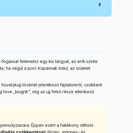
ogással felemelsz egy kis tárgyat, az erőt szinte
da, ha végül a porc kopásnak indul, az ízületet
n a hüvelykujj tövénél jelentkező fájdalomról, csökkent
 töve „kiugrik", míg az ujj felső része ellenkező
egyensúlyzavara. Éppen ezért a hatékony otthoni
ulladás csökkentését
(lézer-, mágnes- és