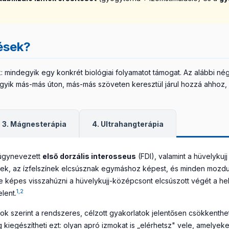
ések?
 mindegyik egy konkrét biológiai folyamatot támogat. Az alábbi n
egyik más-más úton, más-más szöveten keresztül járul hozzá ahhoz, 
3. Mágnesterápia
4. Ultrahangterápia
 úgynevezett
első dorzális interosseus
(FDI), valamint a hüvelykujj
nek, az ízfelszínek elcsúsznak egymáshoz képest, és minden mozdul
se képes visszahúzni a hüvelykujj-középcsont elcsúszott végét a he
1,2
lent.
szerint a rendszeres, célzott gyakorlatok jelentősen csökkenthetik 
 kiegészítheti ezt: olyan apró izmokat is „elérhetsz" vele, amelyeke