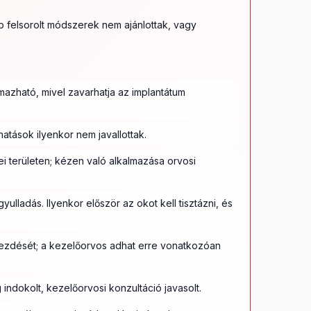
 felsorolt módszerek nem ajánlottak, vagy
azható, mivel zavarhatja az implantátum
hatások ilyenkor nem javallottak.
i területen; kézen való alkalmazása orvosi
yulladás. Ilyenkor először az okot kell tisztázni, és
kezdését; a kezelőorvos adhat erre vonatkozóan
ndokolt, kezelőorvosi konzultáció javasolt.