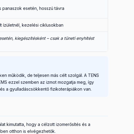
ós panaszok esetén, hosszú távra
 ízületnél, kezelési ciklusokban
esetén, kiegészítésként – csak a tüneti enyhítést
en működik, de teljesen más célt szolgál. A TENS
 Az EMS ezzel szemben az izmot mozgatja meg, így
és a gyulladáscsökkentő fizikoterápiákon van.
t kimutatta, hogy a célzott izomerősítés és a
cben otthon is elvégezhetők.