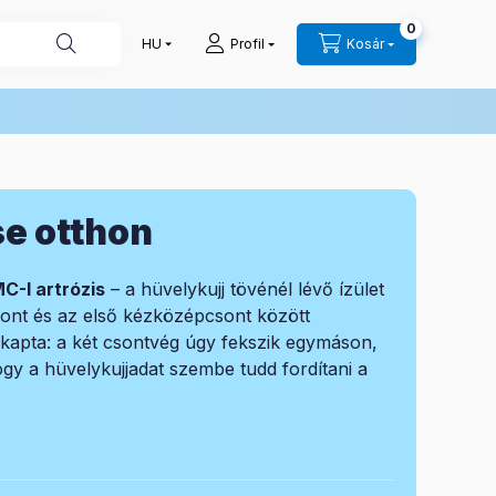
0
Profil
Kosár
se otthon
C-I artrózis
– a hüvelykujj tövénél lévő ízület
ont és az első kézközépcsont között
ől kapta: a két csontvég úgy fekszik egymáson,
ogy a hüvelykujjadat szembe tudd fordítani a