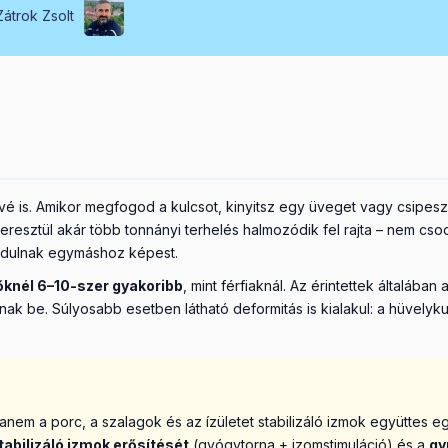
Zátrok Zsolt
 is. Amikor megfogod a kulcsot, kinyitsz egy üveget vagy csipesz-f
keresztül akár több tonnányi terhelés halmozódik fel rajta – nem cso
mozdulnak egymáshoz képest.
őknél 6–10-szer gyakoribb
, mint férfiaknál. Az érintettek általába
k be. Súlyosabb esetben látható deformitás is kialakul: a hüvelykujj
anem a porc, a szalagok és az ízületet stabilizáló izmok együttes 
stabilizáló izmok erősítését
(gyógytorna + izomstimuláció) és a
gy