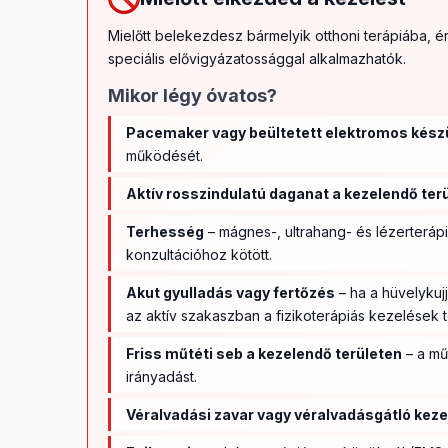
Mielőtt belekezdesz bármelyik otthoni terápiába, 
speciális elővigyázatossággal alkalmazhatók.
Mikor légy óvatos?
Pacemaker vagy beültetett elektromos kész
működését.
Aktív rosszindulatú daganat a kezelendő ter
Terhesség
– mágnes-, ultrahang- és lézerteráp
konzultációhoz kötött.
Akut gyulladás vagy fertőzés
– ha a hüvelykujj
az aktív szakaszban a fizikoterápiás kezelések 
Friss műtéti seb a kezelendő területen
– a mű
irányadást.
Véralvadási zavar vagy véralvadásgátló keze