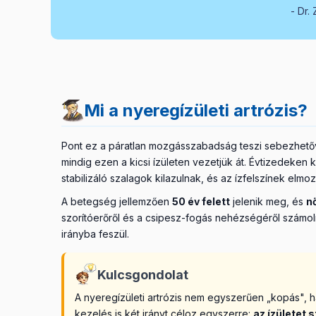
Dr. 
Mi a nyeregízületi artrózis?
Pont ez a páratlan mozgásszabadság teszi sebezhetővé
mindig ezen a kicsi ízületen vezetjük át. Évtizedeken 
stabilizáló szalagok kilazulnak, és az ízfelszínek el
A betegség jellemzően
50 év felett
jelenik meg, és
n
szorítóerőről és a csipesz-fogás nehézségéről számolna
irányba feszül.
Kulcsgondolat
A nyeregízületi artrózis nem egyszerűen „kopás", h
kezelés is két irányt céloz egyszerre:
az ízületet 