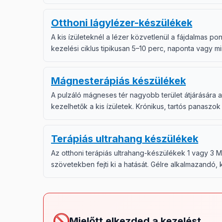
Otthoni lágylézer-készülékek
A kis ízületeknél a lézer közvetlenül a fájdalmas p
kezelési ciklus tipikusan 5–10 perc, naponta vagy 
Mágnesterápiás készülékek
A pulzáló mágneses tér nagyobb terület átjárására a
kezelhetők a kis ízületek. Krónikus, tartós panaszok e
Terápiás ultrahang készülékek
Az otthoni terápiás ultrahang-készülékek 1 vagy 3 
szövetekben fejti ki a hatását. Gélre alkalmazandó, 
Mielőtt elkezded a kezelést