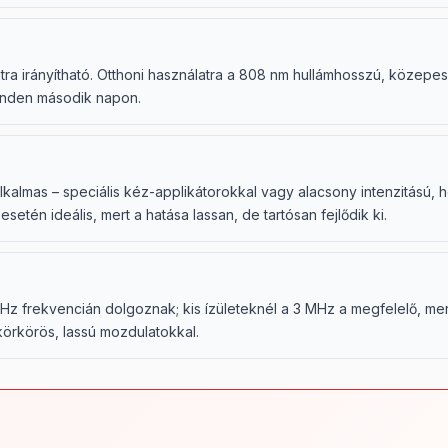
ontra irányítható. Otthoni használatra a 808 nm hullámhosszú, közep
minden második napon.
lkalmas – speciális kéz-applikátorokkal vagy alacsony intenzitású,
setén ideális, mert a hatása lassan, de tartósan fejlődik ki.
MHz frekvencián dolgoznak; kis ízületeknél a 3 MHz a megfelelő, m
körkörös, lassú mozdulatokkal.