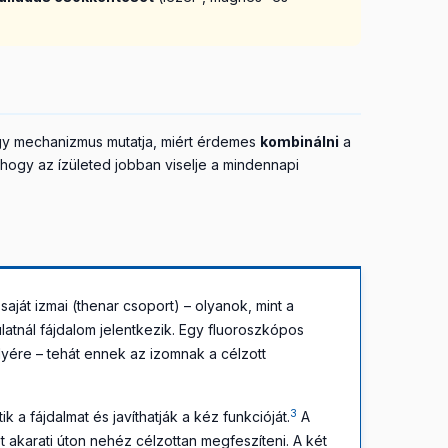
égy mechanizmus mutatja, miért érdemes
kombinálni
a
hogy az ízületed jobban viselje a mindennapi
 saját izmai (thenar csoport) – olyanok, mint a
atnál fájdalom jelentkezik. Egy fluoroszkópos
lyére – tehát ennek az izomnak a célzott
3
a fájdalmat és javíthatják a kéz funkcióját.
A
t akarati úton nehéz célzottan megfeszíteni. A két