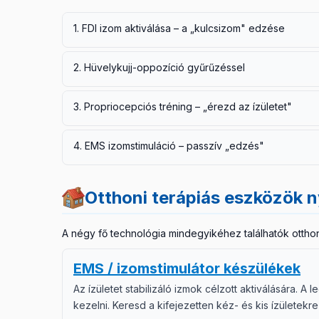
1. FDI izom aktiválása – a „kulcsizom" edzése
Tedd a tenyered az asztalra, az ujjaid természetese
2. Hüvelykujj-oppozíció gyűrűzéssel
területre). Most próbáld a mutatóujjadat a hüvelyku
lazíts 3-ig. Ismételd 10-szer, naponta kétszer. Ez az
Érintsd a hüvelykujjad hegyét sorban a mutató-, köz
3. Propriocepciós tréning – „érezd az ízületet"
izmok munkáját. 10 ismétlés mindkét irányba, naponta 
Csukd be a szemed, és csak az érzékelésedre hagyatk
4. EMS izomstimuláció – passzív „edzés"
Tartsd a pozíciókat 3–5 másodpercig. Ez a gyakorlat
8
a kéz funkciójának javulásában.
Kisméretű (2.5cm-es, kerek PALS) elektródát vagy mo
hüvelykujj saját izmait stimulálják. Indítsd alacsony
Otthoni terápiás eszközök ny
hetente 3–5 alkalom. Az EMS különösen hasznos, ha
helyes aktiváció.
A négy fő technológia mindegyikéhez találhatók otthoni
EMS / izomstimulátor készülékek
Az ízületet stabilizáló izmok célzott aktiválására. A
kezelni. Keresd a kifejezetten kéz- és kis ízületekr