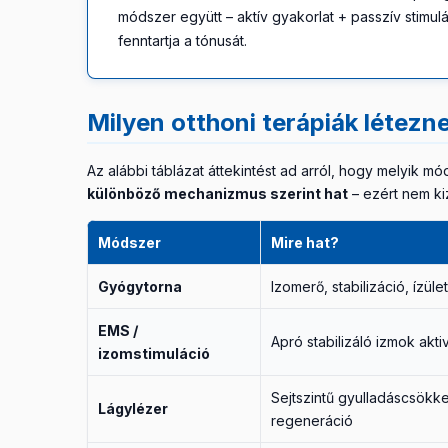
módszer együtt – aktív gyakorlat + passzív stimul
fenntartja a tónusát.
Milyen otthoni terápiák létezn
Az alábbi táblázat áttekintést ad arról, hogy melyik m
különböző mechanizmus szerint hat
– ezért nem ki
Módszer
Mire hat?
Gyógytorna
Izomerő, stabilizáció, ízüle
EMS /
Apró stabilizáló izmok akti
izomstimuláció
Sejtszintű gyulladáscsökke
Lágylézer
regeneráció