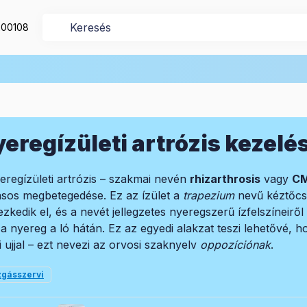
200108
eregízületi artrózis kezelé
eregízületi artrózis – szakmai nevén
rhizarthrosis
vagy
CM
sos megbetegedése. Ez az ízület a
trapezium
nevű kéztőcs
ezkedik el, és a nevét jellegzetes nyeregszerű ízfelszíneir
 a nyereg a ló hátán. Ez az egyedi alakzat teszi lehetővé, h
i ujjal – ezt nevezi az orvosi szaknyelv
oppozíciónak
.
gásszervi