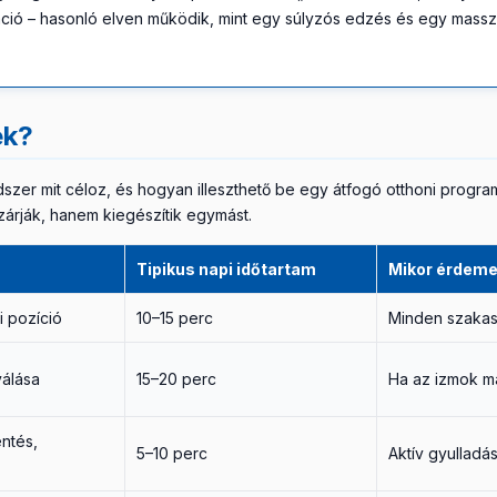
áció – hasonló elven működik, mint egy súlyzós edzés és egy masszás
ek?
ódszer mit céloz, és hogyan illeszthető be egy átfogó otthoni progr
zárják, hanem kiegészítik egymást.
Tipikus napi időtartam
Mikor érdeme
ti pozíció
10–15 perc
Minden szaka
válása
15–20 perc
Ha az izmok má
ntés,
5–10 perc
Aktív gyulladá