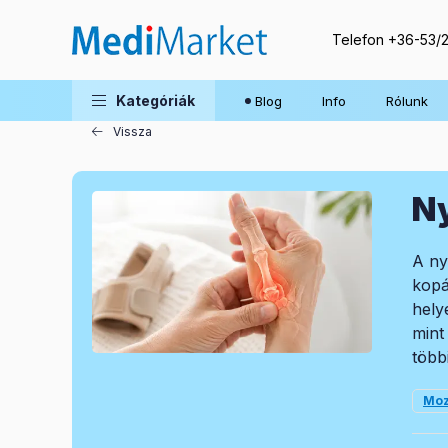
Telefon
+36-53/
Blog
Kategóriák
Blog
Info
Rólunk
Vissza
Ny
A ny
kopá
hely
mint
több
Moz