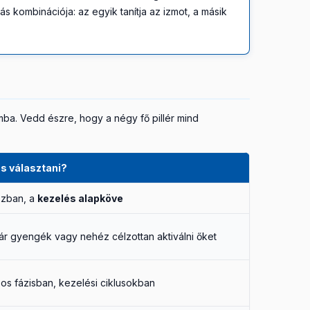
 kombinációja: az egyik tanítja az izmot, a másik
amba. Vedd észre, hogy a négy fő pillér mind
s választani?
szban, a
kezelés alapköve
r gyengék vagy nehéz célzottan aktiválni őket
sos fázisban, kezelési ciklusokban