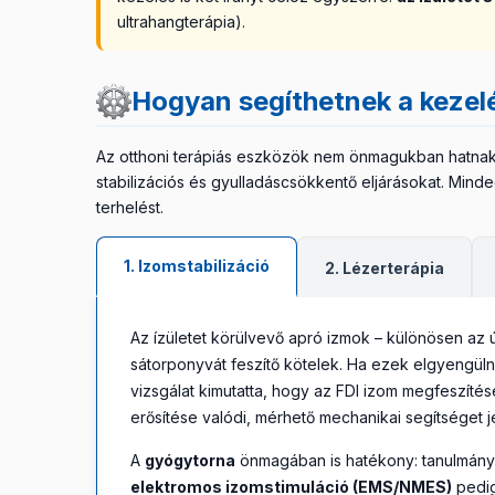
ultrahangterápia).
Hogyan segíthetnek a kezel
Az otthoni terápiás eszközök nem önmagukban hatnak:
stabilizációs és gyulladáscsökkentő eljárásokat. Mind
terhelést.
1. Izomstabilizáció
2. Lézerterápia
Az ízületet körülvevő apró izmok – különösen az
sátorponyvát feszítő kötelek. Ha ezek elgyengül
vizsgálat kimutatta, hogy az FDI izom megfeszíté
erősítése valódi, mérhető mechanikai segítséget je
A
gyógytorna
önmagában is hatékony: tanulmányok 
elektromos izomstimuláció (EMS/NMES)
pedig