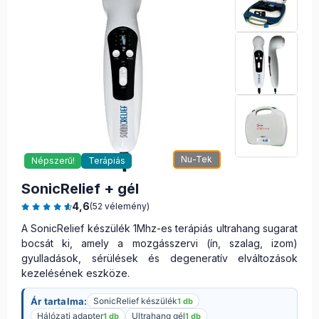
Nu-Tek
Népszerű!
Terápiás
SonicRelief + gél
4,6
(52 vélemény)
A SonicRelief készülék 1Mhz-es terápiás ultrahang sugarat
bocsát ki, amely a mozgásszervi (ín, szalag, izom)
gyulladások, sérülések és degeneratív elváltozások
kezelésének eszköze.
Ár tartalma:
SonicRelief készülék
1 db
Hálózati adapter
Ultrahang gél
1 db
1 db