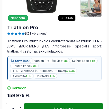
Népszerű!
GLOBUS
Triathlon Pro
5
(28 vélemény)
Triathlon Pro: multifunkciós elektroterápiás készülék. TENS
/EMS /MCR-MENS /FES /intoforézis. Speciális sport:
triatlon. 4 csatorna, akkumulátoros.
Ár tartalma:
Triathlon Pro készülék
Színes kábel
1 db
4 db
Szürke kábel
2 db
TENS elektróda (50x50mm/50x90mm)
4-4 db
Akkutöltő
Hordtáska
1 db
1 db
Raktáron
159 975
Ft