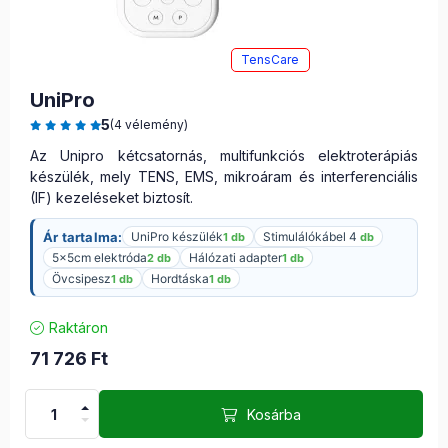
TensCare
UniPro
5
(4 vélemény)
Az Unipro kétcsatornás, multifunkciós elektroterápiás
készülék, mely TENS, EMS, mikroáram és interferenciális
(IF) kezeléseket biztosít.
Ár tartalma:
UniPro készülék
Stimulálókábel 4
1 db
db
5x5cm elektróda
Hálózati adapter
2 db
1 db
Övcsipesz
Hordtáska
1 db
1 db
Raktáron
71 726
Ft
Kosárba