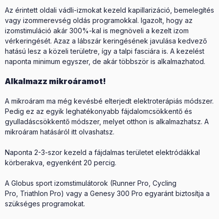
Az érintett oldali vádli-izmokat kezeld kapillarizáció, bemelegítés
vagy izommerevség oldás programokkal. Igazolt, hogy az
izomstimuláció akár 300%-kal is megnöveli a kezelt izom
vérkeringését. Azaz a lábszár keringésének javulása kedvező
hatású lesz a közeli területre, így a talpi fasciára is. A kezelést
naponta minimum egyszer, de akár többször is alkalmazhatod.
Alkalmazz mikroáramot!
A mikroáram ma még kevésbé elterjedt elektroterápiás módszer.
Pedig ez az egyik leghatékonyabb fájdalomcsökkentő és
gyulladáscsökkentő módszer, melyet otthon is alkalmazhatsz. A
mikroáram hatásáról itt olvashatsz.
Naponta 2-3-szor kezeld a fájdalmas területet elektródákkal
körberakva, egyenként 20 percig.
A Globus sport izomstimulátorok (Runner Pro, Cycling
Pro, Triathlon Pro) vagy a Genesy 300 Pro egyaránt biztosítja a
szükséges programokat.