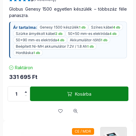
Globus Genesy 1500 egyetlen készülék – többszáz féle
panaszra.
Ár tartalma:
Genesy 1500 készülék
Színes kábel
1 db
4 db
Szürke árnyékolt kábel
50×50 mm-es elektróda
2 db
4 db
50×90 mm-es elektróda
Akkumulátor-töltő
4 db
1 db
Beépített Ni-MH akkumulátor 7.2V / 1.8 Ah
1 db
Hordtáska
1 db
Raktáron
331 695
Ft
Kosárba
CE / MDR