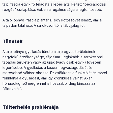
talpi fascia egyik fő feladata a lépés által keltett "becsapódási
rezgés" csillapítása. Ebben a rugalmassága a legfontosabb.
A talpi bőnye (fascia plantaris) egy kötőszövet lemez, ami a
talpadon található. A sarokcsonttól a lábujjakig fut.
Tünetek
A talpi bőnye gyulladás tünete a talp egyes területeinek
nagyfokú érzékenysége, fájdalma. Leginkább a sarokcsonti
tapadás területén vagy az ujjak (vagy csak egyik) tövében
legerősebb. A gyulladás a fascia megvastagodását és
merevebbé válását okozza. Ez csökkenti a funkcióját és ezzel
fenntartja a gyulladást, ami így krónikussá válhat. Akár
hónapokig, sőt még ennél is hosszabb ideig kínozza az
"áldozatát".
Túlterhelés problémája