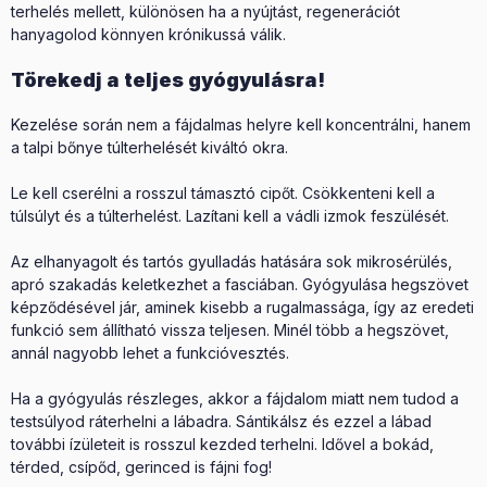
terhelés mellett, különösen ha a nyújtást, regenerációt
hanyagolod könnyen krónikussá válik.
Törekedj a teljes gyógyulásra!
Kezelése során nem a fájdalmas helyre kell koncentrálni, hanem
a talpi bőnye túlterhelését kiváltó okra.
Le kell cserélni a rosszul támasztó cipőt. Csökkenteni kell a
túlsúlyt és a túlterhelést. Lazítani kell a vádli izmok feszülését.
Az elhanyagolt és tartós gyulladás hatására sok mikrosérülés,
apró szakadás keletkezhet a fasciában. Gyógyulása hegszövet
képződésével jár, aminek kisebb a rugalmassága, így az eredeti
funkció sem állítható vissza teljesen. Minél több a hegszövet,
annál nagyobb lehet a funkcióvesztés.
Ha a gyógyulás részleges, akkor a fájdalom miatt nem tudod a
testsúlyod ráterhelni a lábadra. Sántikálsz és ezzel a lábad
további ízületeit is rosszul kezded terhelni. Idővel a bokád,
térded, csípőd, gerinced is fájni fog!