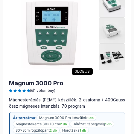
GLOBUS
Magnum 3000 Pro
5
(1 vélemény)
Mágnesterápiás (PEMF) készülék. 2 csatorna / 400Gauss
össz mágneses intenzitás. 70 program
Ár tartalma:
Magnum 3000 Pro készülék
1 db
Mágnestekercs 30×10 cm
Hálózati tápegység
2 db
1 db
80x8cm rögzítőpánt
Hordtáska
2 db
1 db