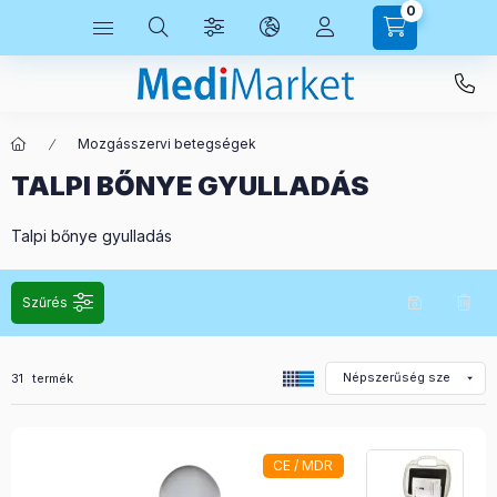
0
Mozgásszervi betegségek
TALPI BŐNYE GYULLADÁS
Talpi bőnye gyulladás
Szűrés
Összes termék a kategóriában
31
termék
CE / MDR