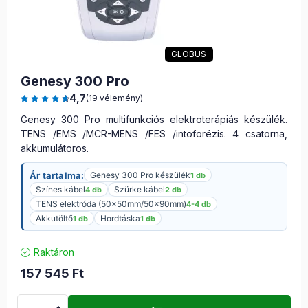
GLOBUS
Genesy 300 Pro
4,7
(19 vélemény)
Genesy 300 Pro multifunkciós elektroterápiás készülék.
TENS /EMS /MCR-MENS /FES /intoforézis. 4 csatorna,
akkumulátoros.
Ár tartalma:
Genesy 300 Pro készülék
1 db
Színes kábel
Szürke kábel
4 db
2 db
TENS elektróda (50x50mm/50x90mm)
4-4 db
Akkutöltő
Hordtáska
1 db
1 db
Raktáron
157 545
Ft