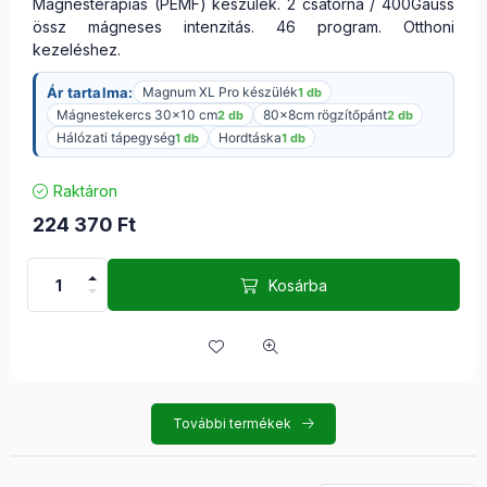
Mágnesterápiás (PEMF) készülék. 2 csatorna / 400Gauss
össz mágneses intenzitás. 46 program. Otthoni
kezeléshez.
Ár tartalma:
Magnum XL Pro készülék
1 db
Mágnestekercs 30×10 cm
80x8cm rögzítőpánt
2 db
2 db
Hálózati tápegység
Hordtáska
1 db
1 db
Raktáron
224 370
Ft
Kosárba
További termékek