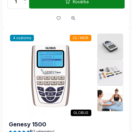
Kosárba
4 csatorna
CE / MDR
GLOBUS
Genesy 1500
5
(1 vélemény)