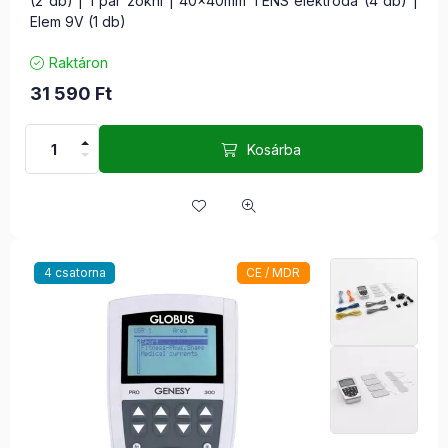
(2 db) | 1 pár zokni | 40x40mm TENS elektróda (4 db) |
Elem 9V (1 db)
Raktáron
31 590
Ft
Kosárba
4 csatorna
CE / MDR