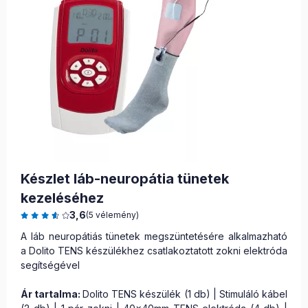
Készlet láb-neuropátia tünetek
kezeléséhez
3,6
(5 vélemény)
A láb neuropátiás tünetek megszüntetésére alkalmazható
a Dolito TENS készülékhez csatlakoztatott zokni elektróda
segítségével
Ár tartalma:
Dolito TENS készülék (1 db) | Stimuláló kábel