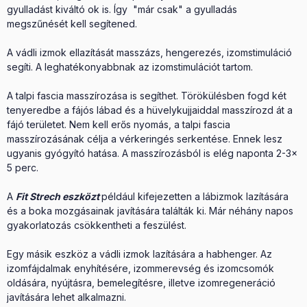
gyulladást kiváltó ok is. Így "már csak" a gyulladás
megszűnését kell segítened.
A vádli izmok ellazítását masszázs, hengerezés, izomstimuláció
segíti. A leghatékonyabbnak az izomstimulációt tartom.
A talpi fascia masszírozása is segíthet. Törökülésben fogd két
tenyeredbe a fájós lábad és a hüvelykujjaiddal masszírozd át a
fájó területet. Nem kell erős nyomás, a talpi fascia
masszírozásának célja a vérkeringés serkentése. Ennek lesz
ugyanis gyógyító hatása. A masszírozásból is elég naponta 2-3x
5 perc.
A
Fit Strech eszközt
például kifejezetten a lábizmok lazítására
és a boka mozgásainak javítására találták ki. Már néhány napos
gyakorlatozás csökkentheti a feszülést.
Egy másik eszköz a vádli izmok lazítására a habhenger. Az
izomfájdalmak enyhítésére, izommerevség és izomcsomók
oldására, nyújtásra, bemelegítésre, illetve izomregeneráció
javítására lehet alkalmazni.