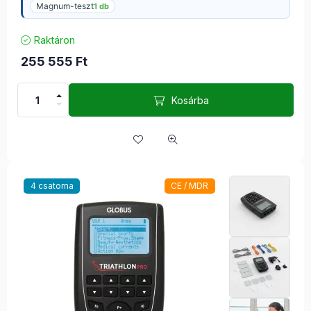
Magnum-teszt
1 db
Raktáron
255 555
Ft
Kosárba
4 csatorna
CE / MDR