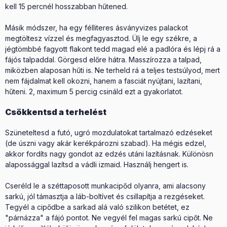
kell 15 percnél hosszabban hűtened.
Másik módszer, ha egy félliteres ásványvizes palackot
megtöltesz vízzel és megfagyasztod. Ülj le egy székre, a
jégtömbbé fagyott flakont tedd magad elé a padlóra és lépj rá a
fájós talpaddal. Görgesd előre hátra. Masszírozza a talpad,
miközben alaposan hűti is. Ne terheld rá a teljes testsúlyod, mert
nem fájdalmat kell okozni, hanem a fasciát nyújtani, lazítani,
hűteni. 2, maximum 5 percig csináld ezt a gyakorlatot.
Csökkentsd a terhelést
Szüneteltesd a futó, ugró mozdulatokat tartalmazó edzéseket
(de úszni vagy akár kerékpározni szabad). Ha mégis edzel,
akkor fordíts nagy gondot az edzés utáni lazításnak. Különösn
alapossággal lazítsd a vádli izmaid. Használj hengert is.
Cseréld le a széttaposott munkacipőd olyanra, ami alacsony
sarkú, jól támasztja a láb-boltívet és csillapítja a rezgéseket.
Tegyél a cipődbe a sarkad alá való szilikon betétet, ez
"párnázza" a fájó pontot. Ne vegyél fel magas sarkú cipőt. Ne