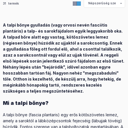
Összes termék a kategóriában
31
termék
A talpi bőnye gyulladás (vagy orvosi nevén fasciitis
plantáris) a talp- és sarokfájdalom egyik leggyakoribb oka.
A talpad bőre alatt egy vastag, kötőszövetes lemez
(régiesen bőnye) húzódik az ujjaktól a sarokcsontig. Ennek
a gyulladása főleg ott fordul elő, ahol a csonttal találkozik,
azaz a sarokcsontnál vagy elül az ujjak tövénél. A reggeli
első lépések során jelentkező szúró fájdalom az első tünet.
Néhány lépés után "bejáródik", idővel azonban egyre
hosszabban tartóan fáj. Nagyon nehéz "megszabadulni"
tőle. Otthon is kezelhető, de készülj arra, hogy hetekig, de
méginkább hónapokig tartó, rendszeres kezelés
szükséges a teljes megszüntetéséhez.
Mi a talpi bőnye?
A talpi bőnye (fascia plantaris) egy erős kötőszövetes lemez,
amely a saroktól a lábközépcsontok fejecséig (lábujjak tövéig)
húzódik. Fontos szerepe van a talpboltozatok megtartásában. A