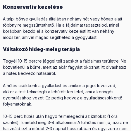
Konzervatív kezelése
A talpi bőnye gyulladás általában néhány hét vagy hónap alatt
többnyire megszüntethető. Ha a fájdalmat tapasztalod, minél
korábban kezdd el a konzervatív kezelést! Itt van néhány
módszer, amivel magad segítheted a gyógyulást
Váltakozó hideg-meleg terápia
Tegyél 10-15 percre jéggel teli zacskót a fájdalmas területre. Ne
közvetlenül a bőrre, mert az akár fagyást okozhat. Itt olvashatsz
a hűtés kedvező hatásairól.
A hűtés csökkenti a gyulladást és amikor a jeget leveszed,
akkor a test felmelegíti a lehűtött területet, ami a keringés
gyorsulásához vezet. Ez pedig kedvez a gyulladáscsökkentő
folyamatoknak.
10-15 perc hűtés után hagyd felmelegedni az izmokat (1 óra
szüntet). Ismételd meg 3-4 alkalommal.A túlhűtés nem jó, azaz ne
használd ezt a módot 2-3 napnál hosszabban és egyszerre nem