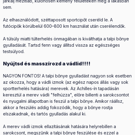
járkálj mezítláb, különösen kemény felületeken még a lakásban
sem.
Az elhasználódott, széttaposott sportcipőt cseréld le. A
futócipők körülbelül 600–800 km használat után cserélendők.
A túlsúly miatti túlterhelés önmagában is kiválthatja a talpi bőnye
gyulladását. Tartsd fenn vagy állítsd vissza az egészséges
testsúlyod.
Nyújtsd és masszírozd a vádlid!!!!
NAGYON FONTOS! A talpi bőnye gyulladást nagyon sok esetben
az okozza, hogy a vádli izmok (az egész napos állás vagy sok
sportterhelés hatására) merevek. Az Achilles-ín tapadásán
keresztül a merev vádli "felhúzza", előre billenti a sarokcsontot
és nyugalmi állapotban is feszül a talpi bőnye. Amikor ráállsz,
akkor a feszülés addig fokozódik, hogy a bőnye rostja
elszakadnak, és tartós gyulladás alakul ki.
A merev vádli izmok ellazításának hatására helyrebillen a
sarokcsont, megszűnik a talpi bőnye feszülése és ezzel a