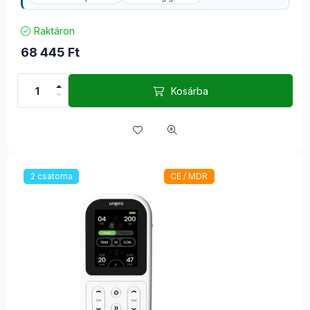
Raktáron
68 445
Ft
Kosárba
2 csatorna
CE / MDR