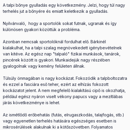
A talpi bőnye gyulladás egy következmény. Jelzi, hogy túl nagy
terhelés jut a bőnyére és emiatt keletkezik a gyulladás.
Nyilvánvaló, hogy a sportolók sokat futnak, ugranak és így
különösen gyakori közöttük a probléma.
Azonban nemcsak sportolóknál fordulhat elő. Bárkinél
kialakulhat, ha a talpi szalag megnövekedett igénybevételnek
van kitéve. Az egész nap "talpaló" fizikai munkások, tanárok,
pincérek között is gyakori. Munkaidejük nagy részében
gyalogolnak vagy kemény felületen állnak.
Túlsúly önmagában is nagy kockázat. Fokozódik a talpboltozatra
és ezzel a fasciára eső teher, ezért az elhízás fokozott
kockázatot jelent. A nem megfelelő kialakítású cipő is okozhatja,
például egész nyáron viselt vékony papucs vagy a mezítlábas
járás következménye is lehet.
Az ismétlődő erőbehatás (futás, elrugaszkodás, talajfogás, stb.)
vagy egyenetlen terhelés hatására egészséges esetben is
mikrosérülések alakulnak ki a kötőszövetben. Folyamatos