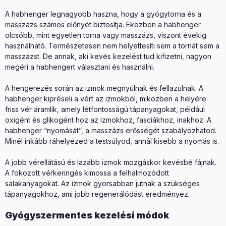
A habhenger legnagyobb haszna, hogy a gyógytorna és a
masszázs számos előnyét biztosítja. Eközben a habhenger
olcsóbb, mint egyetlen torna vagy masszázs, viszont évekig
használható. Természetesen nem helyettesíti sem a tornát sem a
masszázst. De annak, aki kevés kezelést tud kifizetni, nagyon
megéri a habhengert választani és használni.
A hengerezés során az izmok megnyúlnak és fellazulnak. A
habhenger kipréseli a vért az izmokból, miközben a helyére
friss vér áramlik, amely létfontosságú tápanyagokat, például
oxigént és glikogént hoz az izmokhoz, fasciákhoz, inakhoz. A
habhenger “nyomását”, a masszázs erősségét szabályozhatod.
Minél inkább ráhelyezed a testsúlyod, annál kisebb a nyomás is.
A jobb vérellátású és lazább izmok mozgáskor kevésbé fájnak.
A fokozott vérkeringés kimossa a felhalmozódott
salakanyagokat. Az izmok gyorsabban jutnak a szükséges
tápanyagokhoz, ami jobb regenerálódást eredményez.
Gyógyszermentes kezelési módok