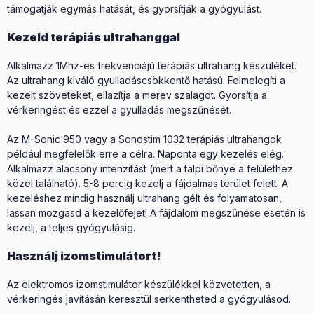
támogatják egymás hatását, és gyorsítják a gyógyulást.
Kezeld terápiás ultrahanggal
Alkalmazz 1Mhz-es frekvenciájú terápiás ultrahang készüléket.
Az ultrahang kiváló gyulladáscsökkentő hatású. Felmelegíti a
kezelt szöveteket, ellazítja a merev szalagot. Gyorsítja a
vérkeringést és ezzel a gyulladás megszűnését.
Az M-Sonic 950 vagy a Sonostim 1032 terápiás ultrahangok
például megfelelők erre a célra. Naponta egy kezelés elég.
Alkalmazz alacsony intenzitást (mert a talpi bőnye a felülethez
közel található). 5-8 percig kezelj a fájdalmas terület felett. A
kezeléshez mindig használj ultrahang gélt és folyamatosan,
lassan mozgasd a kezelőfejet! A fájdalom megszűnése esetén is
kezelj, a teljes gyógyulásig.
Használj izomstimulátort!
Az elektromos izomstimulátor készülékkel közvetetten, a
vérkeringés javításán keresztül serkentheted a gyógyulásod.