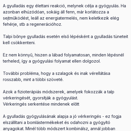
A gyulladás egy élettani reakció, melynek célja a gyógyulás. Ha
azonban elhúzódóan, sokáig áll fenn, már korlátozza a
sejtműködést, leáll az energiatermelés, nem keletkezik elég
fehérje, stb a regenerációhoz.
Talpi bőnye gyulladás esetén első lépésként a gyulladás tüneteit
kell csökkenteni.
Ez nem könnyű, hiszen a lábad folyamatosan, minden lépésnél
terheled, így a gyógyulási folyamat ellen dolgozol.
További probléma, hogy a szalagok és inak vérellátása
rosszabb, mint a többi szöveté.
Azok a fizioterápiás módszerek, amelyek fokozzák a talp
vérkeringését, gyorsítják a gyógyulást.
Vérkeringés serkentése mindenek előtt
A gyulladás gyógyulásának alapja a jó vérkeringés - ez fogja
elszállítani a bomlástermékeket és odahozni a gyógyító
anyagokat. Minél több módszert kombinálsz, annál jobban