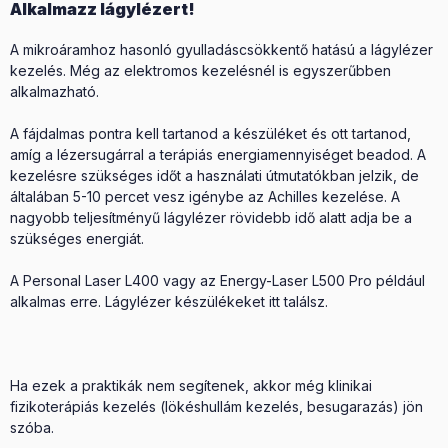
Alkalmazz lágylézert!
A mikroáramhoz hasonló gyulladáscsökkentő hatású a lágylézer
kezelés. Még az elektromos kezelésnél is egyszerűbben
alkalmazható.
A fájdalmas pontra kell tartanod a készüléket és ott tartanod,
amíg a lézersugárral a terápiás energiamennyiséget beadod. A
kezelésre szükséges időt a használati útmutatókban jelzik, de
általában 5-10 percet vesz igénybe az Achilles kezelése. A
nagyobb teljesítményű lágylézer rövidebb idő alatt adja be a
szükséges energiát.
A Personal Laser L400 vagy az Energy-Laser L500 Pro például
alkalmas erre. Lágylézer készülékeket itt találsz.
Ha ezek a praktikák nem segítenek, akkor még klinikai
fizikoterápiás kezelés (lökéshullám kezelés, besugarazás) jön
szóba.