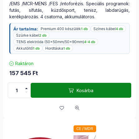
/EMS /MCR-MENS /FES /intoforézis. Speciális programok:
futás, sífutás, küzdősport, tenisz, labdarúgás,
kerékpározás. 4 csatorna, akkumulátoros.
Ár tartalma:
Premium 400 készülék
Színes kábel
1 db
4 db
Szürke kábel
2 db
TENS elektróda (50x50mm/50x90mm)
4-4 db
Akkutöltő
Hordtáska
1 db
1 db
Raktáron
157 545
Ft
Kosárba
CE / MDR