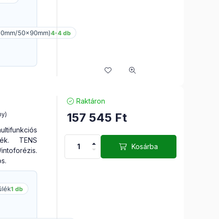
x50mm/50x90mm)
4-4 db
Raktáron
157 545
Ft
ny)
ifunkciós
ülék. TENS
Kosárba
ntoforézis.
s.
ülék
1 db