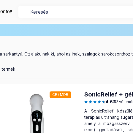
200108
k
Sarkantyú
sarkantyú. Ott alakulnak ki, ahol az inak, szalagok sarokcsonthoz 
szes termék a kategóriában
termék
SonicRelief + gé
CE / MDR
4,6
(52 vélemé
A SonicRelief készül
terápiás ultrahang sugara
amely a mozgásszervi (
izom) gyulladások, sé