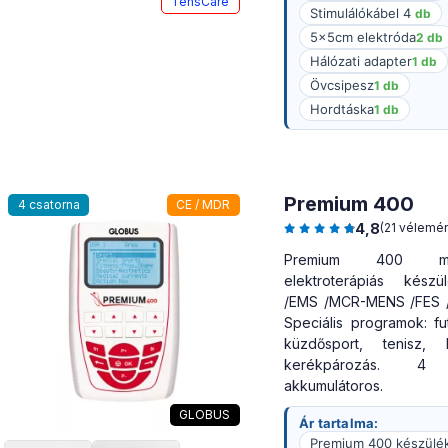
TensCare
Stimulálókábel 4
db
5x5cm elektróda
2 db
Hálózati adapter
1 db
Övcsipesz
1 db
Hordtáska
1 db
Premium 400
4 csatorna
CE / MDR
4,8
(21 vélemé
Premium 400 multi
elektroterápiás kész
/EMS /MCR-MENS /FES /i
Speciális programok: fut
küzdősport, tenisz, l
kerékpározás. 4 c
akkumulátoros.
GLOBUS
Ár tartalma:
Premium 400 készülé