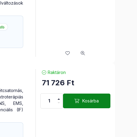
ltozások
 db
Raktáron
71 726
Ft
atornás,
roterápiás
Kosárba
NS, EMS,
ciális (IF)