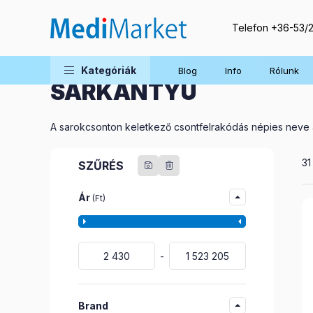
Telefon
+36-53/
Betegség kezelés
Mozgásszervi betegsége
Kategóriák
Blog
Info
Rólunk
SARKANTYÚ
A sarokcsonton keletkező csontfelrakódás népies neve a 
Ös
31
SZŰRÉS
Ár
(Ft)
Brand