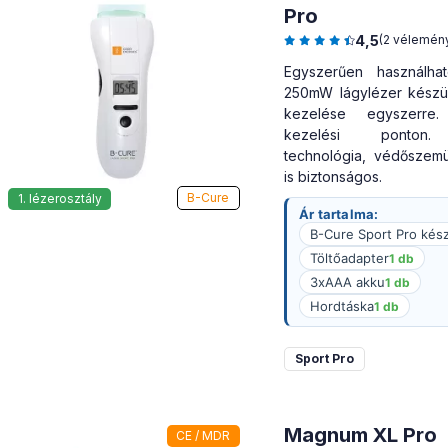
Pro
4,5
(2 vélemén
Egyszerűen használha
250mW lágylézer készü
kezelése egyszerre
kezelési ponton.
technológia, védőszem
is biztonságos.
B-Cure
1. lézerosztály
Ár tartalma:
B-Cure Sport Pro kés
Töltőadapter
1 db
3xAAA akku
1 db
Hordtáska
1 db
Sport Pro
Magnum XL Pro
CE / MDR