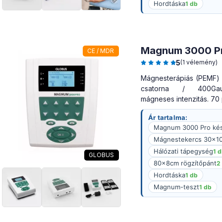
Hordtáska
1 db
Magnum 3000 P
CE / MDR
5
(1 vélemény)
Mágnesterápiás (PEMF) 
csatorna / 400Ga
mágneses intenzitás. 70
Ár tartalma:
Magnum 3000 Pro kés
Mágnestekercs 30×1
Hálózati tápegység
1 
GLOBUS
80x8cm rögzítőpánt
2
Hordtáska
1 db
Magnum-teszt
1 db