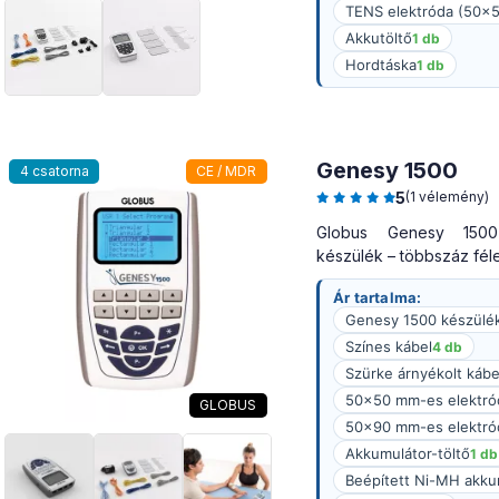
TENS elektróda (50
Akkutöltő
1 db
Hordtáska
1 db
Genesy 1500
4 csatorna
CE / MDR
5
(1 vélemény)
Globus Genesy 1500
készülék – többszáz fél
Ár tartalma:
Genesy 1500 készülé
Színes kábel
4 db
Szürke árnyékolt kábe
50×50 mm-es elektró
GLOBUS
50×90 mm-es elektró
Akkumulátor-töltő
1 db
Beépített Ni-MH akkum