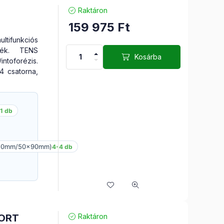
Raktáron
159 975
Ft
)
ifunkciós
ülék. TENS
Kosárba
ntoforézis.
. 4 csatorna,
1 db
x50mm/50x90mm)
4-4 db
PORT
Raktáron