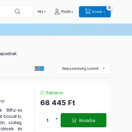
0
Profil
Kosár
tapadnak.
l
Raktáron
68 445
Ft
ny)
ék 1Mhz-es
t bocsát ki,
Kosárba
ín, szalag,
rülések és