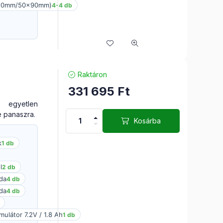
x50mm/50x90mm)
4-4 db
Raktáron
331 695
Ft
 egyetlen
e panaszra.
Kosárba
k
1 db
l
2 db
da
4 db
da
4 db
ulátor 7.2V / 1.8 Ah
1 db