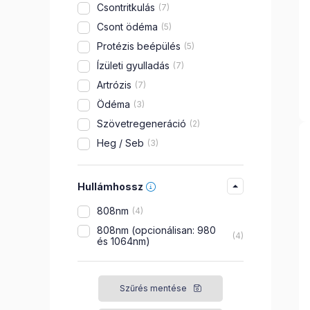
Csontritkulás
7
Csont ödéma
5
Protézis beépülés
5
Ízületi gyulladás
7
Artrózis
7
Ödéma
3
Szövetregeneráció
2
Heg / Seb
3
Hullámhossz
808nm
4
808nm (opcionálisan: 980
4
és 1064nm)
Szűrés mentése