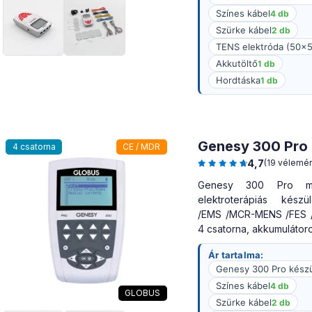
Színes kábel
4 db
Szürke kábel
2 db
TENS elektróda (50
Akkutöltő
1 db
Hordtáska
1 db
Genesy 300 Pro
4 csatorna
CE / MDR
4,7
(19 vélemé
Genesy 300 Pro mult
elektroterápiás kész
/EMS /MCR-MENS /FES /i
4 csatorna, akkumulátoro
Ár tartalma:
Genesy 300 Pro kész
Színes kábel
4 db
GLOBUS
Szürke kábel
2 db