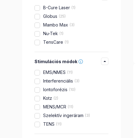
B-Cure Laser
1
Globus
25
Mambo Max
3
Nu-Tek
1
TensCare
1
Stimulációs módok
EMS/NMES
11
Interferenciális
3
Iontoforézis
10
Kotz
2
MENS/MCR
11
Szelektív ingeráram
3
TENS
11