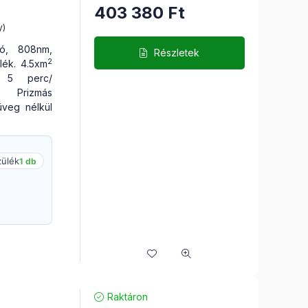
403 380
Ft
y)
tó, 808nm,
Részletek
2
lék. 4.5xm
. 5 perc/
 Prizmás
üveg nélkül
zülék
1 db
Raktáron