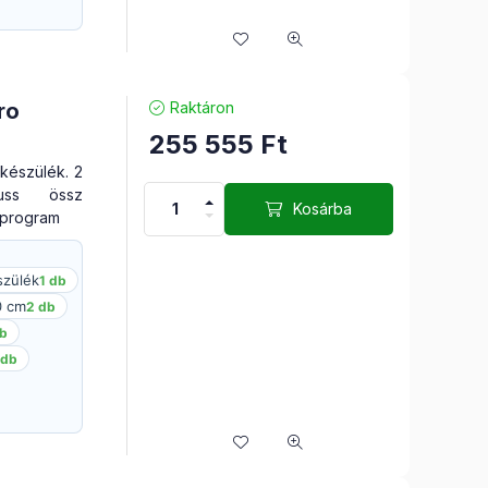
ro
Raktáron
255 555
Ft
készülék. 2
uss össz
Kosárba
 program
zülék
1 db
0 cm
2 db
db
 db