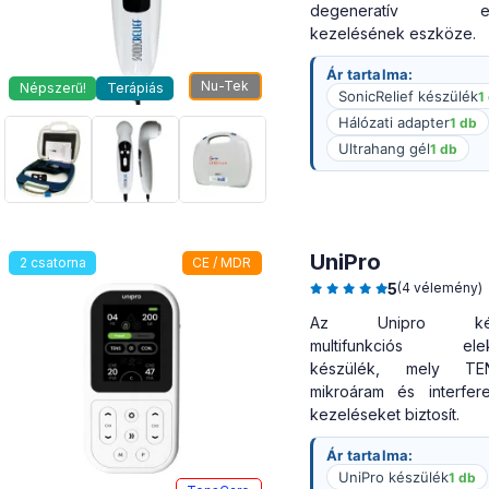
degeneratív elvá
kezelésének eszköze.
Ár tartalma:
Nu-Tek
Népszerű!
Terápiás
SonicRelief készülék
1
Hálózati adapter
1 db
Ultrahang gél
1 db
UniPro
2 csatorna
CE / MDR
5
(4 vélemény)
Az Unipro kétcs
multifunkciós elekt
készülék, mely TE
mikroáram és interferen
kezeléseket biztosít.
Ár tartalma:
UniPro készülék
1 db