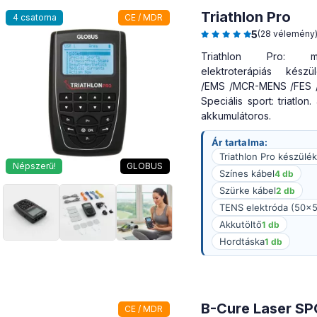
Triathlon Pro
4 csatorna
CE / MDR
5
(28 vélemény
Triathlon Pro: mult
elektroterápiás kész
/EMS /MCR-MENS /FES /i
Speciális sport: triatlon
akkumulátoros.
Ár tartalma:
Triathlon Pro készülék
Népszerű!
GLOBUS
Színes kábel
4 db
Szürke kábel
2 db
TENS elektróda (50
Akkutöltő
1 db
Hordtáska
1 db
B-Cure Laser S
CE / MDR