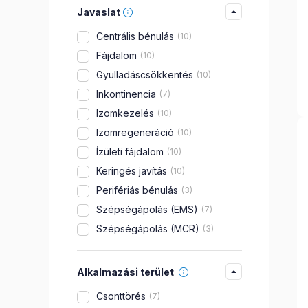
Javaslat
Centrális bénulás
10
Fájdalom
10
Gyulladáscsökkentés
10
Inkontinencia
7
Izomkezelés
10
Izomregeneráció
10
Ízületi fájdalom
10
Keringés javítás
10
Perifériás bénulás
3
Szépségápolás (EMS)
7
Szépségápolás (MCR)
3
Alkalmazási terület
Csonttörés
7