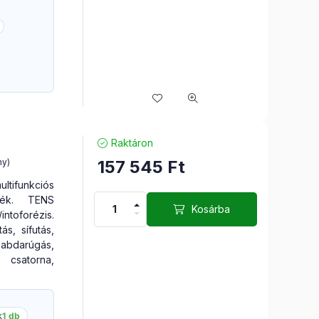
Raktáron
157 545
Ft
ny)
funkciós
ülék. TENS
Kosárba
ntoforézis.
ás, sífutás,
abdarúgás,
satorna,
k
1 db