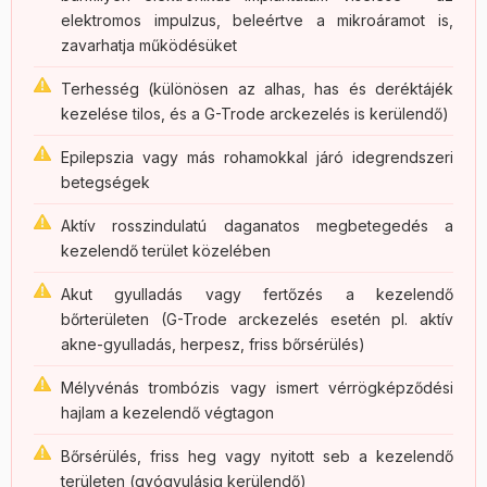
elektromos impulzus, beleértve a mikroáramot is,
zavarhatja működésüket
Terhesség (különösen az alhas, has és deréktájék
kezelése tilos, és a G-Trode arckezelés is kerülendő)
Epilepszia vagy más rohamokkal járó idegrendszeri
betegségek
Aktív rosszindulatú daganatos megbetegedés a
kezelendő terület közelében
Akut gyulladás vagy fertőzés a kezelendő
bőrterületen (G-Trode arckezelés esetén pl. aktív
akne-gyulladás, herpesz, friss bőrsérülés)
Mélyvénás trombózis vagy ismert vérrögképződési
hajlam a kezelendő végtagon
Bőrsérülés, friss heg vagy nyitott seb a kezelendő
területen (gyógyulásig kerülendő)