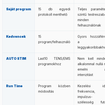
Saját program
15 db egyedi
Teljes paraméte
protokoll menthető
szintű testreszab
minden
felhasználónak
Kedvencek
15
Gyors hozzáfér
program/felhasználó
a
leggyakoribbakh
AUTO STIM
Last10 TENS/EMS
Nem kell mind
programokhoz
alkalommal nullá r
emelni a
intenzitást
Run Time
Program közben
Kezelési id
módosítás
frekvencia,
impulzus-
szélesség fut