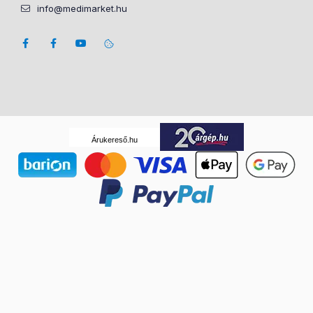
info@medimarket.hu
Árukereső.hu
Adatkezelési beállítások Felugró ablak megnyitva.