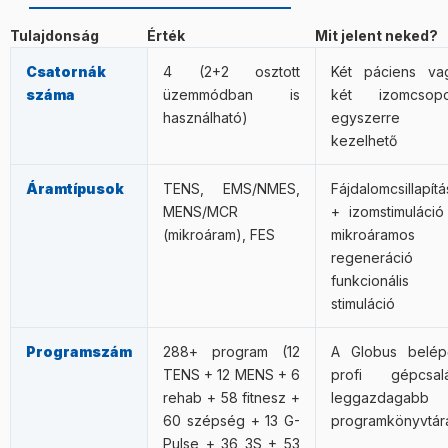
kismedence-szondával (PeriProbe vagy PeriSphera)
kezelés után tiszta vizes ronggyal vagy alkoholos
történő kezelés célzottabb és hatékonyabb lehet. Ezek a
tisztítóval (kívül-belül) áttörlendő. Higiéniai szempontból
Tulajdonság
Érték
Mit jelent neked?
szondák külön rendelhetők a webáruházban. A szonda
kritikus, mert közvetlenül a bőrön (arcon) használod.
Csatornák
4 (2+2 osztott
Két páciens va
használata során a kezelés a kismedence-fenéki
Kontakt gél:
a csomag 1 üveggel tartalmaz.
száma
üzemmódban is
két izomcsopo
izomzatra koncentrálódik – sokkal célzottabb, mint a
Webáruházunkban kompatibilis pótgél külön rendelhető.
használható)
egyszerre
felületi elektródás verzió.
Tárolása: szobahőmérsékleten, lezárva.
kezelhető
Áramtípusok
TENS, EMS/NMES,
Fájdalomcsillapítá
MENS/MCR
+ izomstimuláció
(mikroáram), FES
mikroáramos
regeneráció
funkcionális
stimuláció
Programszám
288+ program (12
A Globus belép
TENS + 12 MENS + 6
profi gépcsal
rehab + 58 fitnesz +
leggazdagabb
60 szépség + 13 G-
programkönyvtár
Pulse + 36 3S + 53