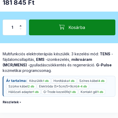
181 845
Ft
Kosárba
Multifunkciós elektroterápiás készülék. 3 kezelési mód:
TENS
-
fájdalomcsillapítás,
EMS
-izomkezelés,
mikroáram
(MCR/MENS)
-gyulladáscsökkentés és regeneráció.
G-Pulse
kozmetikai programcsomag.
Ár tartalma:
Készülék
Hordtáska
Színes kábel
1 db
1 db
4 db
Szürke kábel
Elektróda (5x5cm/5x9cm)
2 db
4-4 db
Hálózati adapter
G-Trode kezelőfej
Kontakt gél
1 db
1 db
1 db
Részletek