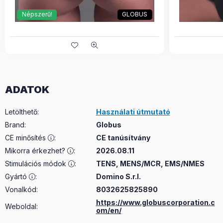
Népszerű!
GLOBUS
ADATOK
Letölthető
:
Használati útmutató
Brand
:
Globus
CE minősítés
:
CE tanúsítvány
Mikorra érkezhet?
:
2026.08.11
Stimulációs módok
:
TENS, MENS/MCR, EMS/NMES
Gyártó
:
Domino S.r.l.
Vonalkód:
8032625825890
https://www.globuscorporation.c
Weboldal:
om/en/