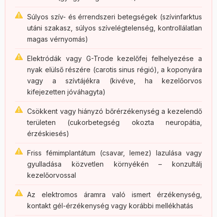
Súlyos szív- és érrendszeri betegségek (szívinfarktus
utáni szakasz, súlyos szívelégtelenség, kontrollálatlan
magas vérnyomás)
Elektródák vagy G-Trode kezelőfej felhelyezése a
nyak elülső részére (carotis sinus régió), a koponyára
vagy a szívtájékra (kivéve, ha kezelőorvos
kifejezetten jóváhagyta)
Csökkent vagy hiányzó bőrérzékenység a kezelendő
területen (cukorbetegség okozta neuropátia,
érzéskiesés)
Friss fémimplantátum (csavar, lemez) lazulása vagy
gyulladása közvetlen környékén – konzultálj
kezelőorvossal
Az elektromos áramra való ismert érzékenység,
kontakt gél-érzékenység vagy korábbi mellékhatás