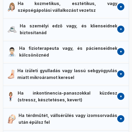
Ha kozmetikus, esztétikus, vagy
szépségápolási vállalkozást vezetsz
A G-Trode kezelőfej + 13 G-Pulse mikroáramú program a
Ha személyi edző vagy, és klienseidnek
klasszikus klinikai mikroáramos kezeléseket (ránckezelés,
biztosítanád
bőr-emelőhatás, kollagéntermelés-támogatás, antiaging)
hozza el otthoni-félprofi szintre. A G-Trode-dal pontos,
A 2+2 üzemmód lehetővé teszi, hogy egyszerre két
kontrollált arckezelést végezhetsz. Az általános 60
Ha fizioterapeuta vagy, és pácienseidnek
klienst is kezelj különböző programokkal. A 21 speciális
szépségápolási és 58 fitnesz-alakformálási programmal
kölcsönöznéd
sport program (futás, sífutás, golf) mellett a 53 alap sport
pedig a testkontúr-szépségápolást is lefedheted.
és a 7 ActionNow azonnali program (ami azonnal indítható
A STIM LOCK funkció pontosan ezt teszi lehetővé: te
az edzés mellett) kiegészítő edzéseszközként szolgálhat.
Ha ízületi gyulladás vagy lassú sebgyógyulás
beállítod a páciensnek az általad kijelölt programot, és a
Saját program készítése (15 db) → testreszabott
miatt mikroáramot keresel
beteg csak azt tudja használni – nem fér hozzá a többi
protokollokat hozhatsz létre minden klienshez.
280+ programhoz. Ez biztonsági szempontból is fontos:
12 dedikált mikroáram-program (MENS és MCR) áll
nem indít el véletlenül egy nem megfelelő áramtípust. A
Ha inkontinencia-panaszokkal küzdesz
rendelkezésre. A mikroáram-kezelés egy ezerszer
Multiuser (10 fő) + Saját program (15) páros külön kezelési
(stressz, késztetéses, kevert)
enyhébb áram, mint a TENS – nem érzed, de a kutatások
terveket tesz lehetővé minden pácienshez.
szerint segítheti a gyulladásos folyamatok mérséklődését
Az Activa 700 a Globus belépő-középszintű készülékek
(ízületi gyulladás, ínhüvelygyulladás, isiász, lumbágó), és
Ha térdműtét, vállsérülés vagy izomsorvadás
között az egyetlen, amely mindhárom típusra dedikált
támogathatja a sérülések, izomszakadások, posztoperatív
után épülsz fel
inkontinencia-programot kínál: stressz, késztetéses és
hegesedések gyógyulását.
kevert inkontinencia. Fontos: a kismedence-szondás