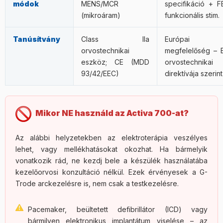
módok
MENS/MCR
specifikáció + F
(mikroáram)
funkcionális stim.
Tanúsítvány
Class IIa
Európai
orvostechnikai
megfelelőség – 
eszköz; CE (MDD
orvostechnikai
93/42/EEC)
direktívája szerint
Mikor NE használd az Activa 700-at?
Az alábbi helyzetekben az elektroterápia veszélyes
lehet, vagy mellékhatásokat okozhat. Ha bármelyik
vonatkozik rád, ne kezdj bele a készülék használatába
kezelőorvosi konzultáció nélkül. Ezek érvényesek a G-
Trode arckezelésre is, nem csak a testkezelésre.
Pacemaker, beültetett defibrillátor (ICD) vagy
bármilyen elektronikus implantátum viselése – az