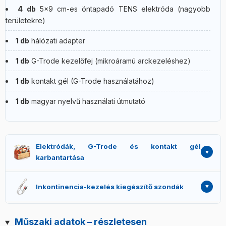
4 db
5×9 cm-es öntapadó TENS elektróda (nagyobb
területekre)
1 db
hálózati adapter
1 db
G-Trode kezelőfej (mikroáramú arckezeléshez)
1 db
kontakt gél (G-Trode használatához)
1 db
magyar nyelvű használati útmutató
Elektródák, G-Trode és kontakt gél
karbantartása
Öntapadó elektródák:
tapadásuk 25-30 használat után
Inkontinencia-kezelés kiegészítő szondák
fokozatosan csökken. Pótlás 5×5 cm és 5×9 cm méretben
külön rendelhető. Használat után védőfóliára
Az Activa 700 inkontinencia-programjai a felületi
visszahelyezni.
(öntapadó) elektródákkal is futtathatók, de a
Műszaki adatok – részletesen
G-Trode kezelőfej:
kontakt géllel használandó. Minden