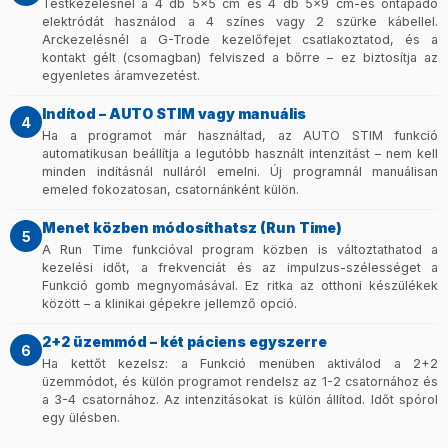
Testkezelésnél a 4 db 5×5 cm és 4 db 5×9 cm-es öntapadó
elektródát használod a 4 színes vagy 2 szürke kábellel.
Arckezelésnél a G-Trode kezelőfejet csatlakoztatod, és a
kontakt gélt (csomagban) felviszed a bőrre – ez biztosítja az
egyenletes áramvezetést.
Indítod – AUTO STIM vagy manuális
4
Ha a programot már használtad, az AUTO STIM funkció
automatikusan beállítja a legutóbb használt intenzitást – nem kell
minden indításnál nulláról emelni. Új programnál manuálisan
emeled fokozatosan, csatornánként külön.
Menet közben módosíthatsz (Run Time)
5
A Run Time funkcióval program közben is változtathatod a
kezelési időt, a frekvenciát és az impulzus-szélességet a
Funkció gomb megnyomásával. Ez ritka az otthoni készülékek
között – a klinikai gépekre jellemző opció.
2+2 üzemmód – két páciens egyszerre
6
Ha kettőt kezelsz: a Funkció menüben aktiválod a 2+2
üzemmódot, és külön programot rendelsz az 1-2 csatornához és
a 3-4 csatornához. Az intenzitásokat is külön állítod. Időt spórol
egy ülésben.