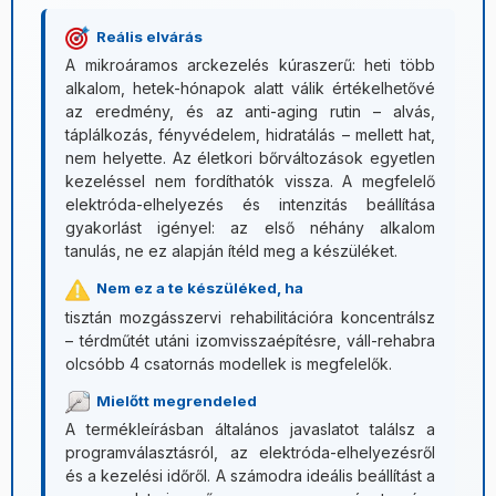
Reális elvárás
A mikroáramos arckezelés kúraszerű: heti több
alkalom, hetek-hónapok alatt válik értékelhetővé
az eredmény, és az anti-aging rutin – alvás,
táplálkozás, fényvédelem, hidratálás – mellett hat,
nem helyette. Az életkori bőrváltozások egyetlen
kezeléssel nem fordíthatók vissza. A megfelelő
elektróda-elhelyezés és intenzitás beállítása
gyakorlást igényel: az első néhány alkalom
tanulás, ne ez alapján ítéld meg a készüléket.
Nem ez a te készüléked, ha
tisztán mozgásszervi rehabilitációra koncentrálsz
– térdműtét utáni izomvisszaépítésre, váll-rehabra
olcsóbb 4 csatornás modellek is megfelelők.
Mielőtt megrendeled
A termékleírásban általános javaslatot találsz a
programválasztásról, az elektróda-elhelyezésről
és a kezelési időről. A számodra ideális beállítást a