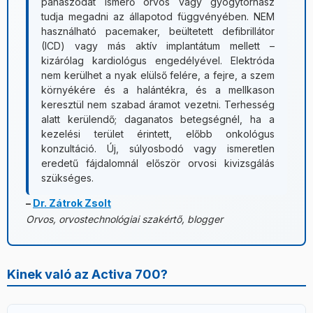
panaszodat ismerő orvos vagy gyógytornász
tudja megadni az állapotod függvényében. NEM
használható pacemaker, beültetett defibrillátor
(ICD) vagy más aktív implantátum mellett –
kizárólag kardiológus engedélyével. Elektróda
nem kerülhet a nyak elülső felére, a fejre, a szem
környékére és a halántékra, és a mellkason
keresztül nem szabad áramot vezetni. Terhesség
alatt kerülendő; daganatos betegségnél, ha a
kezelési terület érintett, előbb onkológus
konzultáció. Új, súlyosbodó vagy ismeretlen
eredetű fájdalomnál először orvosi kivizsgálás
szükséges.
–
Dr. Zátrok Zsolt
Orvos, orvostechnológiai szakértő, blogger
Kinek való az Activa 700?