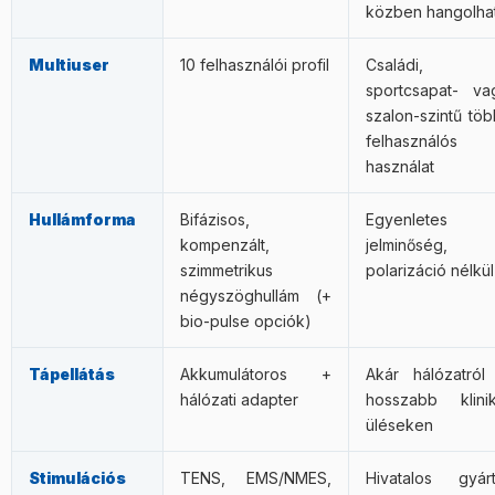
közben hangolha
Multiuser
10 felhasználói profil
Családi,
sportcsapat- va
szalon-szintű töb
felhasználós
használat
Hullámforma
Bifázisos,
Egyenletes
kompenzált,
jelminőség,
szimmetrikus
polarizáció nélkül
négyszöghullám (+
bio-pulse opciók)
Tápellátás
Akkumulátoros +
Akár hálózatról 
hálózati adapter
hosszabb klinik
üléseken
Stimulációs
TENS, EMS/NMES,
Hivatalos gyárt