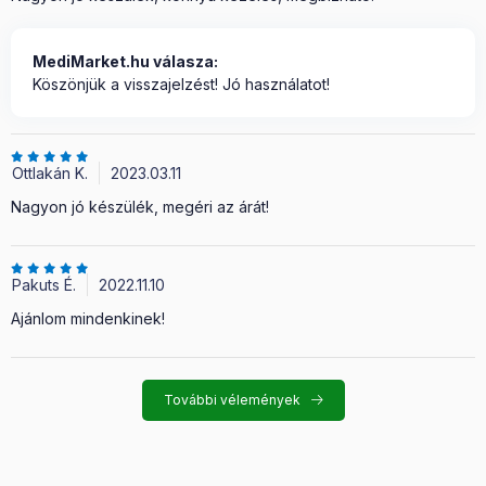
MediMarket.hu válasza:
Köszönjük a visszajelzést! Jó használatot!
Ottlakán K.
2023.03.11
Nagyon jó készülék, megéri az árát!
Pakuts É.
2022.11.10
Ajánlom mindenkinek!
További vélemények