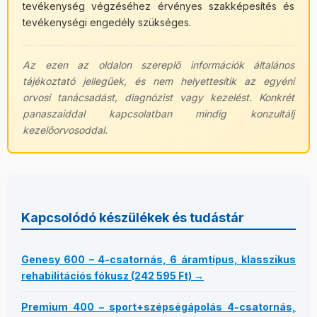
tevékenység végzéséhez érvényes szakképesítés és
tevékenységi engedély szükséges.
Az ezen az oldalon szereplő információk általános
tájékoztató jellegűek, és nem helyettesítik az egyéni
orvosi tanácsadást, diagnózist vagy kezelést. Konkrét
panaszaiddal kapcsolatban mindig konzultálj
kezelőorvosoddal.
Kapcsolódó készülékek és tudástár
Genesy 600 – 4-csatornás, 6 áramtípus, klasszikus
rehabilitációs fókusz (242 595 Ft) →
Premium 400 – sport+szépségápolás 4-csatornás,