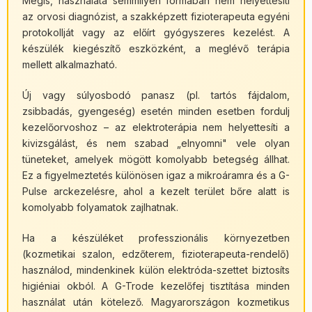
Mégis, használata semmilyen formában nem helyettesíti
az orvosi diagnózist, a szakképzett fizioterapeuta egyéni
protokollját vagy az előírt gyógyszeres kezelést. A
készülék kiegészítő eszközként, a meglévő terápia
mellett alkalmazható.
Új vagy súlyosbodó panasz (pl. tartós fájdalom,
zsibbadás, gyengeség) esetén minden esetben fordulj
kezelőorvoshoz – az elektroterápia nem helyettesíti a
kivizsgálást, és nem szabad „elnyomni" vele olyan
tüneteket, amelyek mögött komolyabb betegség állhat.
Ez a figyelmeztetés különösen igaz a mikroáramra és a G-
Pulse arckezelésre, ahol a kezelt terület bőre alatt is
komolyabb folyamatok zajlhatnak.
Ha a készüléket professzionális környezetben
(kozmetikai szalon, edzőterem, fizioterapeuta-rendelő)
használod, mindenkinek külön elektróda-szettet biztosíts
higiéniai okból. A G-Trode kezelőfej tisztítása minden
használat után kötelező. Magyarországon kozmetikus