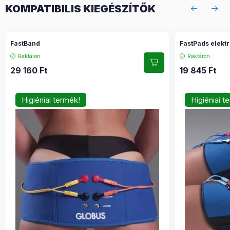
KOMPATIBILIS KIEGÉSZÍTŐK
FastBand
FastPads elekt
Raktáron
Raktáron
29 160
Ft
19 845
Ft
Higiéniai termék!
Higiéniai t