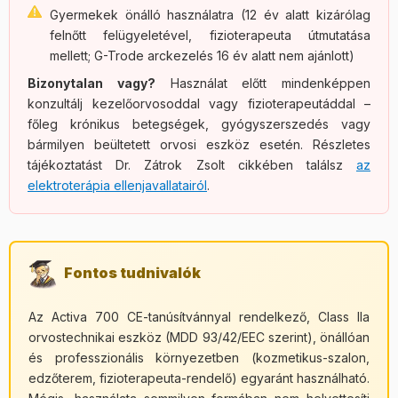
Gyermekek önálló használatra (12 év alatt kizárólag
felnőtt felügyeletével, fizioterapeuta útmutatása
mellett; G-Trode arckezelés 16 év alatt nem ajánlott)
Bizonytalan vagy?
Használat előtt mindenképpen
konzultálj kezelőorvosoddal vagy fizioterapeutáddal –
főleg krónikus betegségek, gyógyszerszedés vagy
bármilyen beültetett orvosi eszköz esetén. Részletes
tájékoztatást Dr. Zátrok Zsolt cikkében találsz
az
elektroterápia ellenjavallatairól
.
Fontos tudnivalók
Az Activa 700 CE-tanúsítvánnyal rendelkező, Class IIa
orvostechnikai eszköz (MDD 93/42/EEC szerint), önállóan
és professzionális környezetben (kozmetikus-szalon,
edzőterem, fizioterapeuta-rendelő) egyaránt használható.