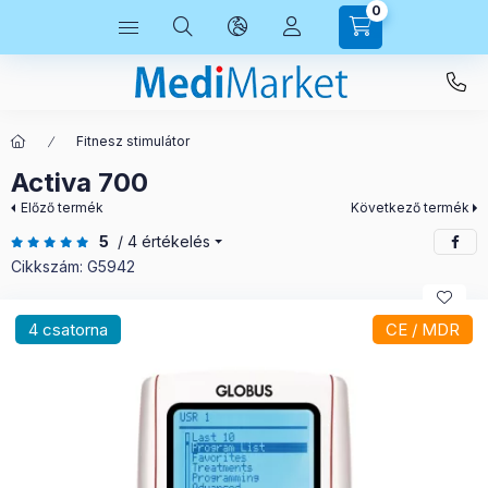
0
Fitnesz stimulátor
Activa 700
Előző termék
Következő termék
5
/ 4 értékelés
Cikkszám:
G5942
4 csatorna
CE / MDR