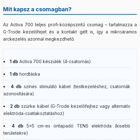
Mit kapsz a csomagban?
Az Activa 700 teljes profi-középszintű csomag – tartalmazza a
G-Trode kezelőfejet és a kontakt gélt is, így a mikroáramos
arckezelés azonnal megkezdhető.
1 db
Activa 700 készülék (4-csatornás)
1 db
hordtáska
4 db
színes stimuláló kábel (testkezeléshez, csatornák
azonosítására)
2 db
szürke kábel (G-Trode kezelőfejhez vagy alternatív
elektróda-csatlakoztatáshoz)
4 db
5×5 cm-es öntapadó TENS elektróda (kisebb
területekre)