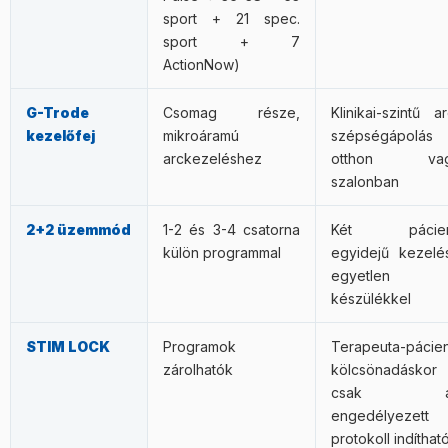
sport + 21 spec.
sport + 7
ActionNow)
G-Trode
Csomag része,
Klinikai-szintű ar
kezelőfej
mikroáramú
szépségápolás
arckezeléshez
otthon va
szalonban
2+2 üzemmód
1-2 és 3-4 csatorna
Két pácie
külön programmal
egyidejű kezelé
egyetlen
készülékkel
STIM LOCK
Programok
Terapeuta-pácie
zárolhatók
kölcsönadáskor
csak a
engedélyezett
protokoll indíthat