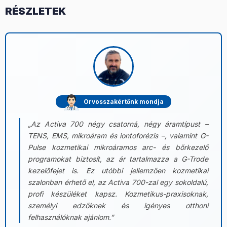
RÉSZLETEK
Orvosszakértőnk mondja
„Az Activa 700 négy csatorná, négy áramtípust –
TENS, EMS, mikroáram és iontoforézis –, valamint G-
Pulse kozmetikai mikroáramos arc- és bőrkezelő
programokat biztosít, az ár tartalmazza a G-Trode
kezelőfejet is. Ez utóbbi jellemzően kozmetikai
szalonban érhető el, az Activa 700-zal egy sokoldalú,
profi készüléket kapsz. Kozmetikus-praxisoknak,
személyi edzőknek és igényes otthoni
felhasználóknak ajánlom.”