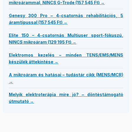
mikroárammal, NINCS G-Trode (157 545 Ft) →
Genesy 300 Pro – 4-csatornás rehabilitációs, 5
áramtípussal (157 545 Ft) →
Elite 150 – 4-csatornás Multiuser sport-fókuszú,
NINCS mikroáram (129 195 Ft) →
Elektromos kezelés – minden TENS/EMS/MENS
készülék áttekintése →
A mikroáram és hatásai – tudástár cikk (MENS/MCR)
→
Melyik elektroterápia mire jó? – döntéstámogató
útmutató →