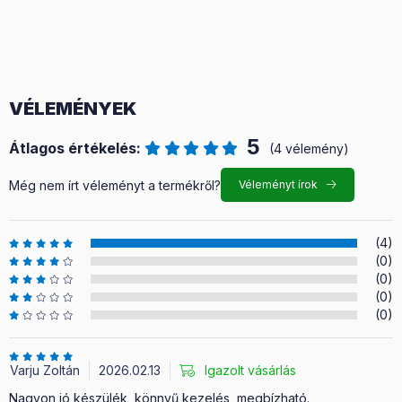
VÉLEMÉNYEK
5
Átlagos értékelés:
(4 vélemény)
Még nem írt véleményt a termékről?
Véleményt írok
(4)
(0)
(0)
(0)
(0)
Varju Zoltán
2026.02.13
Igazolt vásárlás
Nagyon jó készülék, könnyű kezelés, megbízható.