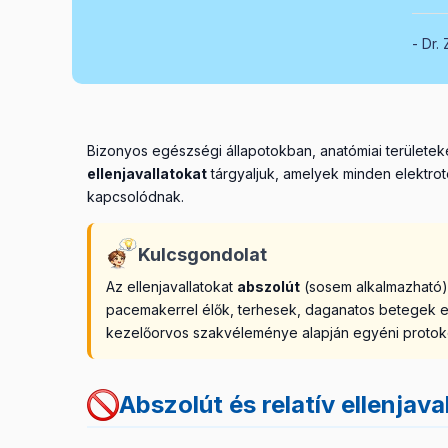
Dr. 
Bizonyos egészségi állapotokban, anatómiai terület
ellenjavallatokat
tárgyaljuk, amelyek minden elektro
kapcsolódnak.
Kulcsgondolat
Az ellenjavallatokat
abszolút
(sosem alkalmazható
pacemakerrel élők, terhesek, daganatos betegek ese
kezelőorvos szakvéleménye alapján egyéni protokoll
Abszolút és relatív ellenjava