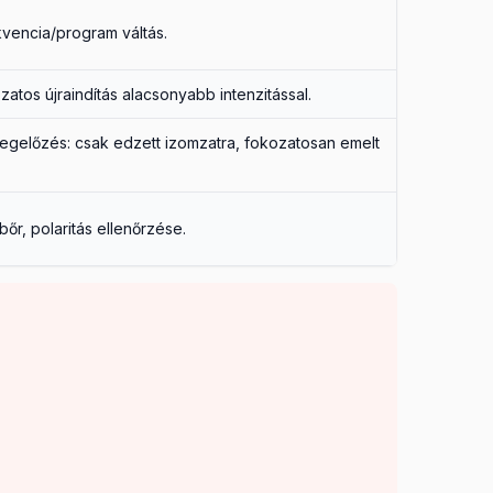
kvencia/program váltás.
atos újraindítás alacsonyabb intenzitással.
Megelőzés: csak edzett izomzatra, fokozatosan emelt
bőr, polaritás ellenőrzése.