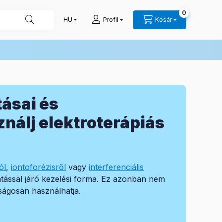
0
Profil
Kosár
ásai és
ználj elektroterápiás
ól
,
iontoforézisről
vagy
interferenciális
hatással járó kezelési forma. Ez azonban nem
nságosan használhatja.