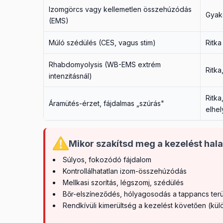
Izomgörcs vagy kellemetlen összehúzódás
Gyako
(EMS)
Múló szédülés (CES, vagus stim)
Ritka
Rhabdomyolysis (WB-EMS extrém
Ritka
intenzitásnál)
Ritka
Áramütés-érzet, fájdalmas „szúrás"
elhel
Mikor szakítsd meg a kezelést hal
Súlyos, fokozódó fájdalom
Kontrollálhatatlan izom-összehúzódás
Mellkasi szorítás, légszomj, szédülés
Bőr-elszíneződés, hólyagosodás a tappancs terü
Rendkívüli kimerültség a kezelést követően (k