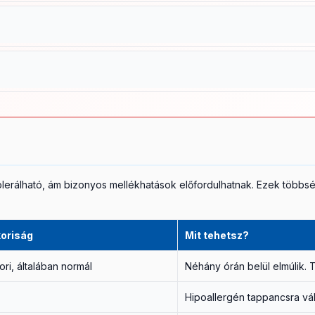
ség esetén alacsony intenzitású mikroáram alkalmazás megfontolható,
tt bőrre, gyulladt vagy fertőzött bőrterületre, irritált dermatitises folt
het kezdeni. Bizonyos mikroáram protokollok (MENS) kifejezetten s
dolgoznak, és csak
erre a célra fejlesztett kezelésként
alkalmazhatók
a szív felett), nyak elülső háromszög területe (carotis sinus), légcsa
inus
ingerlése veszélyes vérnyomáseséshez, ájuláshoz, súlyos esetb
kkben
bemutatott biztonságos elektróda-elhelyezés javasolt.
tt:
a kezelés átmenetileg felfüggesztendő, mert a szervezet immun
n a kezelés újraindítható.
ól tolerálható, ám bizonyos mellékhatások előfordulhatnak. Ezek töb
oriság
Mit tehetsz?
ri, általában normál
Néhány órán belül elmúlik. T
Hipoallergén tappancsra vál