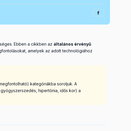
kséges. Ebben a cikkben az
általános érvényű
gfontolásokat, amelyek az adott technológiához
megfontolható) kategóriákba soroljuk. A
 gyógyszerszedés, hipertónia, idős kor) a