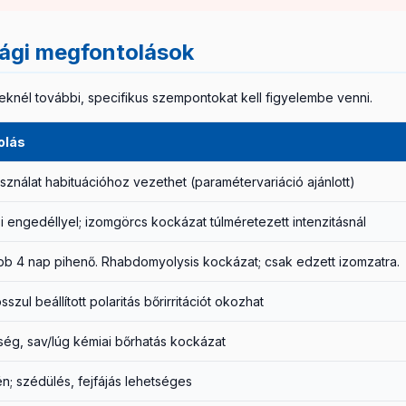
ági megfontolások
reknél további, specifikus szempontokat kell figyelembe venni.
olás
ználat habituációhoz vezethet (paramétervariáció ajánlott)
i engedéllyel; izomgörcs kockázat túlméretezett intenzitásnál
ább 4 nap pihenő. Rhabdomyolysis kockázat; csak edzett izomzatra.
szul beállított polaritás bőrirritációt okozhat
g, sav/lúg kémiai bőrhatás kockázat
n; szédülés, fejfájás lehetséges