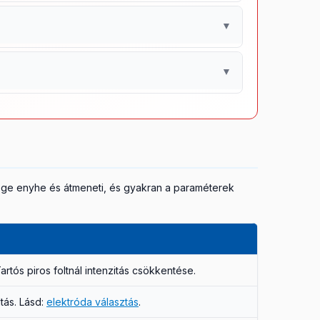
 kezelőorvosi konzultáció után.
ra.
▼
ebgyógyulás támogatására tervezettek – ezek
.
torna közelében.
▼
en szívmegálláshoz vezethet. A nyaki fájdalmak
válasza megnöveli a stimuláció okozta
bsége enyhe és átmeneti, és gyakran a paraméterek
artós piros foltnál intenzitás csökkentése.
tás. Lásd:
elektróda választás
.