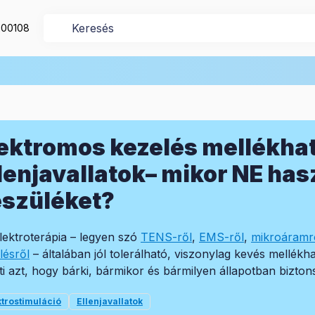
200108
ektromos kezelés mellékhat
lenjavallatok– mikor NE has
észüléket?
lektroterápia – legyen szó
TENS-ről
,
EMS-ről
,
mikroáramr
lésről
– általában jól tolerálható, viszonylag kevés mellék
nti azt, hogy bárki, bármikor és bármilyen állapotban bizto
ktrostimuláció
Ellenjavallatok