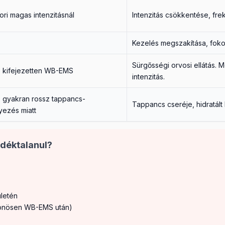
ri magas intenzitásnál
Intenzitás csökkentése, fre
Kezelés megszakítása, fokoz
Sürgősségi orvosi ellátás. 
, kifejezetten WB-EMS
intenzitás.
, gyakran rossz tappancs-
Tappancs cseréje, hidratált 
yezés miatt
adéktalanul?
letén
ülönösen WB-EMS után)