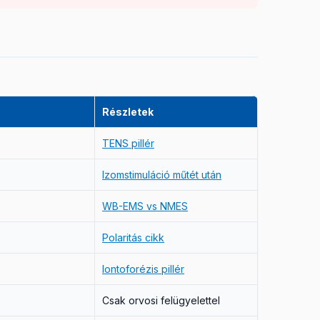
Részletek
TENS pillér
Izomstimuláció műtét után
WB-EMS vs NMES
Polaritás cikk
Iontoforézis pillér
Csak orvosi felügyelettel