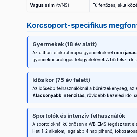
Vagus stim
(tVNS)
Fülfertőzés, akut köz
Korcsoport-specifikus megfon
Gyermekek (18 év alatt)
Az otthoni elektroterápia gyermekeknél
nem javas
gyermekneurológus felügyeletével. A bőrfelszín ki
Idős kor (75 év felett)
Az idősebb felhasználóknál a bőrérzékenység, az 
Alacsonyabb intenzitás
, rövidebb kezelési idő, s
Sportolók és intenzív felhasználók
A sportolóknál különösen a WB-EMS (egész test elek
Heti 1–2 alkalom, legalább 4 nap pihenő, fokozatos