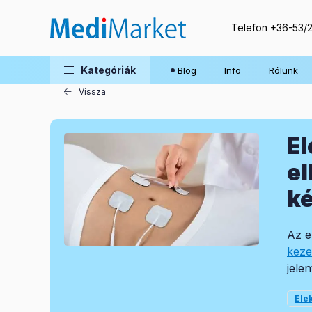
Telefon
+36-53/
Blog
Kategóriák
Blog
Info
Rólunk
Vissza
El
el
k
Az e
keze
jele
Ele