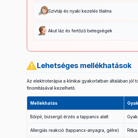
újraindítható. Visszér, krónikus vénás elégtelen
Sosem helyezz elektródát:
nyílt sebre, friss ége
Szívtáji és nyaki kezelés tilalma
A kezelést a sérülés begyógyulása után újra le
azonban speciális elektródákkal és protokollal 
Sosem alkalmazható:
mellkas elülső felszíne (
Akut láz és fertőző betegségek
A nyak elülső háromszögében található
carotis s
kezelésére az
otthoni nyakfájdalom-kezelés ci
Akut láz, vírusos vagy bakteriális fertőzés ala
stresszreakció kockázatát.
A láz lecsengése és általános állapot javulása utá
Lehetséges mellékhatások
Az elektroterápia a klinikai gyakorlatban általában j
finomításával kezelhető.
Mellékhatás
Gyak
Bőrpír, bizsergő érzés a tappancs alatt
Gyako
Allergiás reakció (tappancs-anyagra, gélre)
Ritka