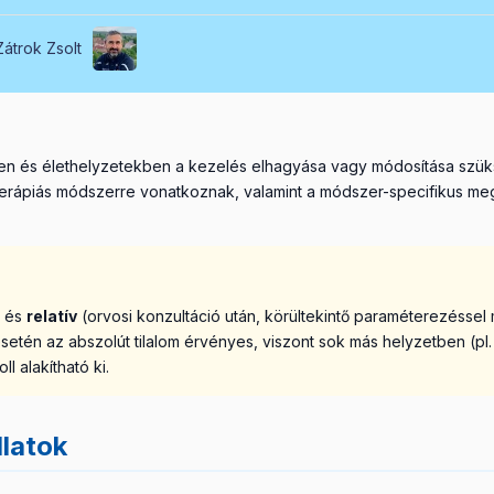
Zátrok Zsolt
eken és élethelyzetekben a kezelés elhagyása vagy módosítása szü
terápiás módszerre vonatkoznak, valamint a módszer-specifikus me
) és
relatív
(orvosi konzultáció után, körültekintő paraméterezéssel 
tén az abszolút tilalom érvényes, viszont sok más helyzetben (pl.
 alakítható ki.
llatok