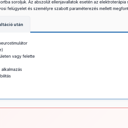
portba soroljuk. Az abszolút ellenjavallatok esetén az elektroterápia
rvosi felügyelet és személyre szabott paraméterezés mellett megfont
ultáció után
 neurostimulátor
e)
leten vagy felette
n alkalmazás
bilitás