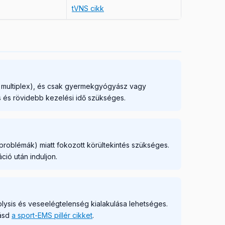
tVNS cikk
sis multiplex), és csak gyermekgyógyász vagy
s és rövidebb kezelési idő szükséges.
roblémák) miatt fokozott körültekintés szükséges.
ció után induljon.
olysis és veseelégtelenség kialakulása lehetséges.
lásd
a sport-EMS pillér cikket
.