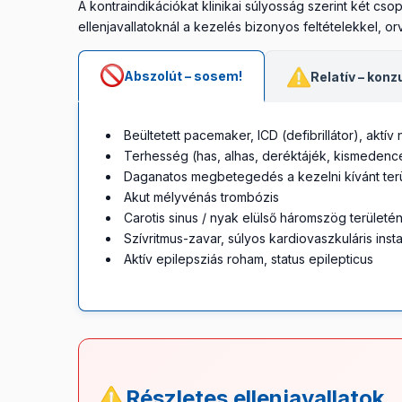
A kontraindikációkat klinikai súlyosság szerint két cso
ellenjavallatoknál a kezelés bizonyos feltételekkel, o
Abszolút – sosem!
Relatív – konz
Beültetett pacemaker, ICD (defibrillátor), aktív
Terhesség (has, alhas, deréktájék, kismedenc
Daganatos megbetegedés a kezelni kívánt terü
Akut mélyvénás trombózis
Carotis sinus / nyak elülső háromszög területé
Szívritmus-zavar, súlyos kardiovaszkuláris insta
Aktív epilepsziás roham, status epilepticus
Részletes ellenjavallatok