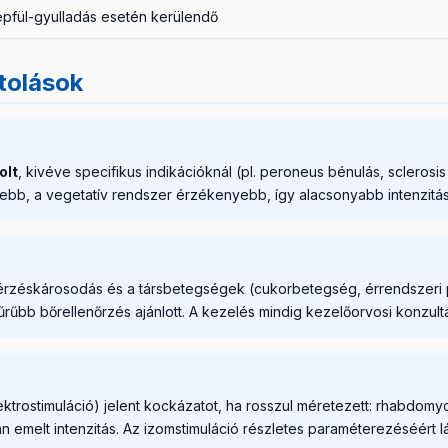
épfül-gyulladás esetén kerülendő
tolások
olt
, kivéve specifikus indikációknál (pl. peroneus bénulás, sclero
sebb, a vegetatív rendszer érzékenyebb, így alacsonyabb intenzitá
érzéskárosodás és a társbetegségek (cukorbetegség, érrendszeri p
űrűbb bőrellenőrzés ajánlott. A kezelés mindig kezelőorvosi konzultá
trostimuláció) jelent kockázatot, ha rosszul méretezett: rhabdomy
an emelt intenzitás. Az izomstimuláció részletes paraméterezéséért 