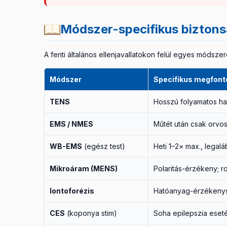
Módszer-specifikus biztons
A fenti általános ellenjavallatokon felül egyes módsze
Módszer
Specifikus megfont
TENS
Hosszú folyamatos has
EMS / NMES
Műtét után csak orvos
WB-EMS
(egész test)
Heti 1–2× max., legal
Mikroáram (MENS)
Polaritás-érzékeny; ros
Iontoforézis
Hatóanyag-érzékenysé
CES
(koponya stim)
Soha epilepszia eseté