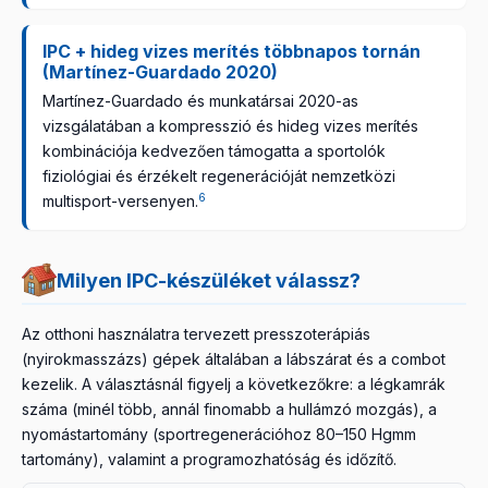
IPC + hideg vizes merítés többnapos tornán
(Martínez-Guardado 2020)
Martínez-Guardado és munkatársai 2020-as
vizsgálatában a kompresszió és hideg vizes merítés
kombinációja kedvezően támogatta a sportolók
fiziológiai és érzékelt regenerációját nemzetközi
6
multisport-versenyen.
Milyen IPC-készüléket válassz?
Az otthoni használatra tervezett presszoterápiás
(nyirokmasszázs) gépek általában a lábszárat és a combot
kezelik. A választásnál figyelj a következőkre: a légkamrák
száma (minél több, annál finomabb a hullámzó mozgás), a
nyomástartomány (sportregenerációhoz 80–150 Hgmm
tartomány), valamint a programozhatóság és időzítő.