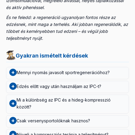
izomstimulációval, megfelelő alvással, helyes táplálkozással
és aktív pihenéssel.
És ne feledd: a regeneráció ugyanolyan fontos része az
edzésnek, mint maga a terhelés. Aki jobban regenerálódik, az
többet és keményebben tud edzeni – és végül jobb
teljesítményt nyújt.
Gyakran ismételt kérdések
+
Mennyi nyomás javasolt sportregenerációhoz?
Sportregenerációhoz 80–100 Hgmm a komfortzóna. A
+
Edzés előtt vagy után használjam az IPC-t?
sportkutatások 100–200 Hgmm tartományban dolgoztak
(Maia 2024), de tapasztalatom szerint a 80–100 Hgmm
Elsősorban edzés UTÁN, regenerációs céllal. A legtöbb
Mi a különbség az IPC és a hideg-kompresszió
+
hatékonyan kombinálja a komfortot és a hatást. Ennél
klinikai bizonyíték az edzést követő azonnali (a
között?
magasabb nyomás keringési szempontból nem indokolt,
maximum 90 percen belüli) alkalmazásra vonatkozik.
Az IPC „meleg" kompresszió: szobahőmérsékleten
és kellemetlen érzést okozhat.
Edzés előtt a mozgás, a dinamikus bemelegítés a
+
Csak versenysportolóknak hasznos?
dolgozik, a vénás-nyirokáramlást támogatja, a
hatékonyabb felkészítés.
metabolitokat „kimossa". A hideg kompresszió a hűtést
Nem – hobbisportolóknak, hétvégi sportembereknek és
+
Növeli a kompressziós terápia a teljesítményt?