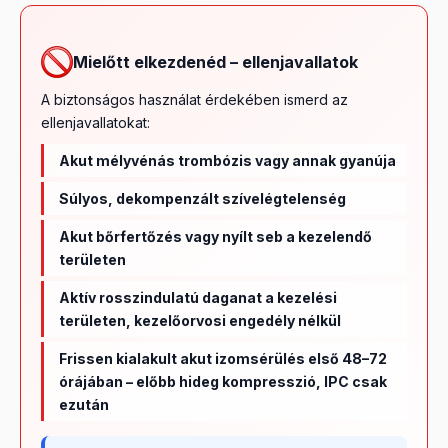
Mielőtt elkezdenéd – ellenjavallatok
A biztonságos használat érdekében ismerd az
ellenjavallatokat:
Akut mélyvénás trombózis vagy annak gyanúja
Súlyos, dekompenzált szívelégtelenség
Akut bőrfertőzés vagy nyílt seb a kezelendő
területen
Aktív rosszindulatú daganat a kezelési
területen, kezelőorvosi engedély nélkül
Frissen kialakult akut izomsérülés első 48–72
órájában – előbb hideg kompresszió, IPC csak
ezután