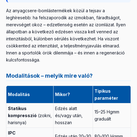
Az anyagcsere-bomlástermékek közül a tejsav a
leghíresebb: ha felszaporodik az izmokban, fáradtságot,
merevséget okoz – edzetlenség esetén az izomlázat. Ilyen
állapotban a következő edzésen vissza kell venned az
intenzitásból, különben sérülés következhet. Ha viszont
csökkented az intenzitást, a teljesítményjavulás elmarad.
Innen a sportolók örök dilemmája – és innen a regeneráció
kulcsfontossága.
Modalitások – melyik mire való?
Tipikus
Modalitás
Mikor?
paraméter
Statikus
Edzés alatt
15–25 Hgmm
kompresszió
(zokni,
és/vagy után,
graduált
harisnya)
hosszan
IPC
Edzés után 20–30
80–100 Hgmm,