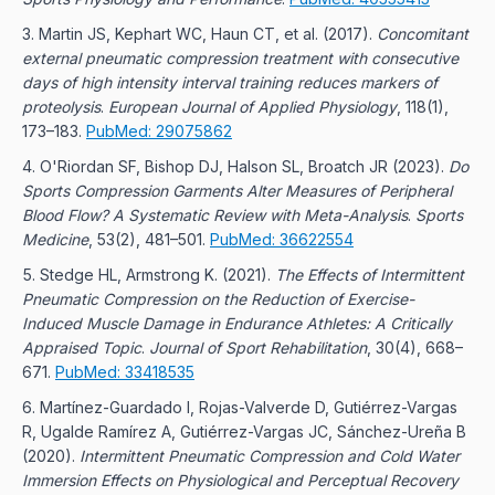
Martin JS, Kephart WC, Haun CT, et al.
(
2017
).
Concomitant
external pneumatic compression treatment with consecutive
days of high intensity interval training reduces markers of
proteolysis
.
European Journal of Applied Physiology
, 118(1),
173–183.
PubMed: 29075862
O'Riordan SF, Bishop DJ, Halson SL, Broatch JR
(
2023
).
Do
Sports Compression Garments Alter Measures of Peripheral
Blood Flow? A Systematic Review with Meta-Analysis
.
Sports
Medicine
, 53(2), 481–501.
PubMed: 36622554
Stedge HL, Armstrong K.
(
2021
).
The Effects of Intermittent
Pneumatic Compression on the Reduction of Exercise-
Induced Muscle Damage in Endurance Athletes: A Critically
Appraised Topic
.
Journal of Sport Rehabilitation
, 30(4), 668–
671.
PubMed: 33418535
Martínez-Guardado I, Rojas-Valverde D, Gutiérrez-Vargas
R, Ugalde Ramírez A, Gutiérrez-Vargas JC, Sánchez-Ureña B
(
2020
).
Intermittent Pneumatic Compression and Cold Water
Immersion Effects on Physiological and Perceptual Recovery