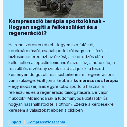
Kompresszió terápia sportolóknak –
Hogyan segíti a felkészülést és a
regenerációt?
Ha rendszeresen edzel – legyen szó futásról,
kerékpározásról, csapatsportokról vagy crossfitről –,
biztosan ismered azt az érzést, amikor edzés után
kellemetlen a lépcsőn lemenni. Az izomláz, a nehézláb, a
feszülő és érzékeny izmok mind azt jelzik: a tested
keményen dolgozott, és most pihenésre, regenerációra
van szüksége. És itt jön a képbe a
kompressziós terápia
– egy módszer, amit egyre több sportoló használ a
felkészülés és a regeneráció támogatására. De vajon
működik? Mit mondanak a tudományos kutatások? És
hogyan használhatod te is otthon? Ezekre a kérdésekre
keresem a válaszokat ebben a cikkben.
Sport
Kompresszió terápia