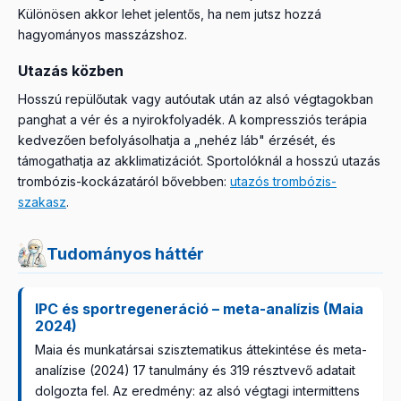
Különösen akkor lehet jelentős, ha nem jutsz hozzá
hagyományos masszázshoz.
Utazás közben
Hosszú repülőutak vagy autóutak után az alsó végtagokban
panghat a vér és a nyirokfolyadék. A kompressziós terápia
kedvezően befolyásolhatja a „nehéz láb" érzését, és
támogathatja az akklimatizációt. Sportolóknál a hosszú utazás
trombózis-kockázatáról bővebben:
utazós trombózis-
szakasz
.
Tudományos háttér
IPC és sportregeneráció – meta-analízis (Maia
2024)
Maia és munkatársai szisztematikus áttekintése és meta-
analízise (2024) 17 tanulmány és 319 résztvevő adatait
dolgozta fel. Az eredmény: az alsó végtagi intermittens