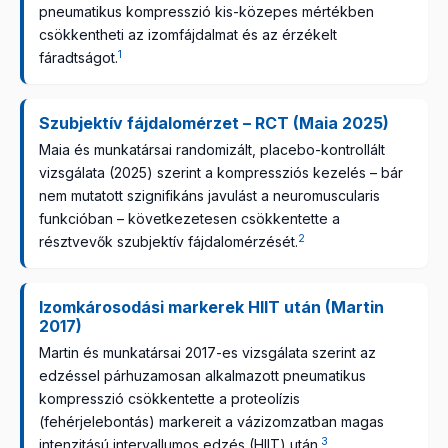
pneumatikus kompresszió kis-közepes mértékben
csökkentheti az izomfájdalmat és az érzékelt
1
fáradtságot.
Szubjektív fájdalomérzet – RCT (Maia 2025)
Maia és munkatársai randomizált, placebo-kontrollált
vizsgálata (2025) szerint a kompressziós kezelés – bár
nem mutatott szignifikáns javulást a neuromuscularis
funkcióban – következetesen csökkentette a
2
résztvevők szubjektív fájdalomérzését.
Izomkárosodási markerek HIIT után (Martin
2017)
Martin és munkatársai 2017-es vizsgálata szerint az
edzéssel párhuzamosan alkalmazott pneumatikus
kompresszió csökkentette a proteolízis
(fehérjelebontás) markereit a vázizomzatban magas
3
intenzitású intervallumos edzés (HIIT) után.