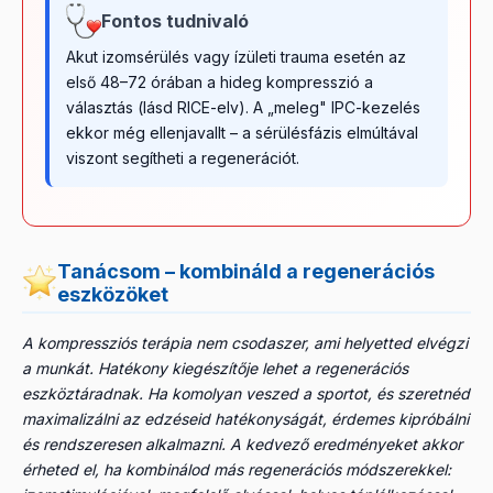
Fontos tudnivaló
Akut izomsérülés vagy ízületi trauma esetén az
első 48–72 órában a hideg kompresszió a
választás (lásd RICE-elv). A „meleg" IPC-kezelés
ekkor még ellenjavallt – a sérülésfázis elmúltával
viszont segítheti a regenerációt.
Tanácsom – kombináld a regenerációs
eszközöket
A kompressziós terápia nem csodaszer, ami helyetted elvégzi
a munkát. Hatékony kiegészítője lehet a regenerációs
eszköztáradnak. Ha komolyan veszed a sportot, és szeretnéd
maximalizálni az edzéseid hatékonyságát, érdemes kipróbálni
és rendszeresen alkalmazni. A kedvező eredményeket akkor
érheted el, ha kombinálod más regenerációs módszerekkel: