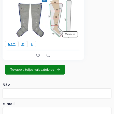
Wonjin
Nem
M
L
Tovább a teljes választékhoz
Név
e-mail