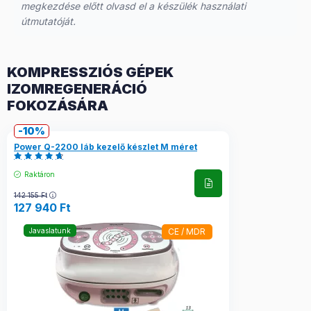
megkezdése előtt olvasd el a készülék használati
útmutatóját.
KOMPRESSZIÓS GÉPEK
IZOMREGENERÁCIÓ
FOKOZÁSÁRA
10
Power Q-2200 láb kezelő készlet M méret
Raktáron
142 155
Ft
127 940
Ft
CE / MDR
Javaslatunk