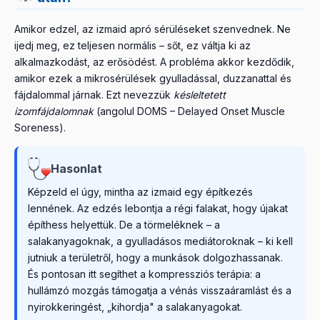
Amikor edzel, az izmaid apró sérüléseket szenvednek. Ne
ijedj meg, ez teljesen normális – sőt, ez váltja ki az
alkalmazkodást, az erősödést. A probléma akkor kezdődik,
amikor ezek a mikrosérülések gyulladással, duzzanattal és
fájdalommal járnak. Ezt nevezzük
késleltetett
izomfájdalomnak
(angolul DOMS – Delayed Onset Muscle
Soreness).
Hasonlat
Képzeld el úgy, mintha az izmaid egy építkezés
lennének. Az edzés lebontja a régi falakat, hogy újakat
építhess helyettük. De a törmeléknek – a
salakanyagoknak, a gyulladásos mediátoroknak – ki kell
jutniuk a területről, hogy a munkások dolgozhassanak.
És pontosan itt segíthet a kompressziós terápia: a
hullámzó mozgás támogatja a vénás visszaáramlást és a
nyirokkeringést, „kihordja" a salakanyagokat.