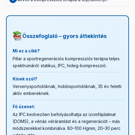
és a kompressziót kombinálja, akut sérüléseknél,
fizikailag aktív 35 év felettieknek is hasznos lehet. Egy
gyulladásos állapotokban használatos. Részletek:
szombat délutáni focimeccs, kosarazás vagy hosszú
Nem közvetlenül. A kompresszió a regenerációt
jégmasszázs / hideg kompresszió cikk
kerékpárút utáni regenerációhoz éppúgy javasolt, mint a
támogatja – a gyorsabb regeneráció azonban
.
versenysportban.
intenzívebb edzésmunkát tesz lehetővé, és ezen
keresztül közvetett teljesítményhatás várható, ha a
Összefoglaló – gyors áttekintés
sportoló a kapacitást valóban kihasználja (Stedge 2021).
Mi ez a cikk?
Pillar a sportregenerációs kompressziós terápia teljes
spektrumáról: statikus, IPC, hideg-kompresszió.
Kinek szól?
Versenysportolóknak, hobbisportolóknak, 35 év feletti
aktív embereknek.
Fő üzenet:
Az IPC kedvezően befolyásolhatja az izomfájdalmat
(DOMS), a vénás véráramlást és a regenerációt – más
módszerekkel kombinálva. 80–100 Hgmm, 20–30 perc