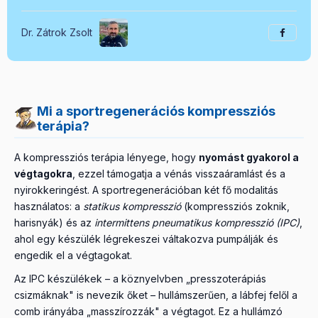
Dr. Zátrok Zsolt
Mi a sportregenerációs kompressziós
terápia?
A kompressziós terápia lényege, hogy
nyomást gyakorol a
végtagokra
, ezzel támogatja a vénás visszaáramlást és a
nyirokkeringést. A sportregenerációban két fő modalitás
használatos: a
statikus kompresszió
(kompressziós zoknik,
harisnyák) és az
intermittens pneumatikus kompresszió (IPC)
,
ahol egy készülék légrekeszei váltakozva pumpálják és
engedik el a végtagokat.
Az IPC készülékek – a köznyelvben „presszoterápiás
csizmáknak" is nevezik őket – hullámszerűen, a lábfej felől a
comb irányába „masszírozzák" a végtagot. Ez a hullámzó