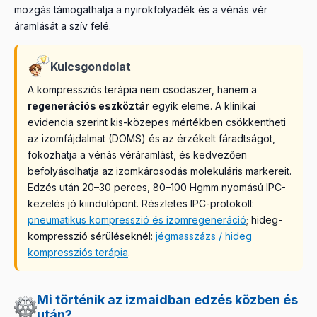
mozgás támogathatja a nyirokfolyadék és a vénás vér
áramlását a szív felé.
Kulcsgondolat
A kompressziós terápia nem csodaszer, hanem a
regenerációs eszköztár
egyik eleme. A klinikai
evidencia szerint kis-közepes mértékben csökkentheti
az izomfájdalmat (DOMS) és az érzékelt fáradtságot,
fokozhatja a vénás véráramlást, és kedvezően
befolyásolhatja az izomkárosodás molekuláris markereit.
Edzés után 20–30 perces, 80–100 Hgmm nyomású IPC-
kezelés jó kiindulópont. Részletes IPC-protokoll:
pneumatikus kompresszió és izomregeneráció
; hideg-
kompresszió sérüléseknél:
jégmasszázs / hideg
kompressziós terápia
.
Mi történik az izmaidban edzés közben és
után?