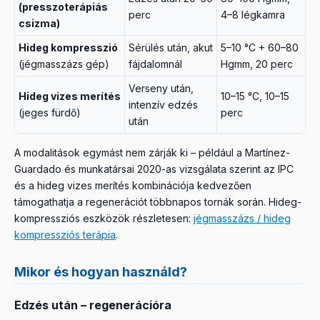
(presszoterápiás
perc
4–8 légkamra
csizma)
Hideg kompresszió
Sérülés után, akut
5–10 °C + 60–80
(jégmasszázs gép)
fájdalomnál
Hgmm, 20 perc
Verseny után,
Hideg vizes merítés
10–15 °C, 10–15
intenzív edzés
(jeges fürdő)
perc
után
A modalitások egymást nem zárják ki – például a Martínez-
Guardado és munkatársai 2020-as vizsgálata szerint az IPC
és a hideg vizes merítés kombinációja kedvezően
támogathatja a regenerációt többnapos tornák során. Hideg-
kompressziós eszközök részletesen:
jégmasszázs / hideg
kompressziós terápia
.
Mikor és hogyan használd?
Edzés után – regenerációra