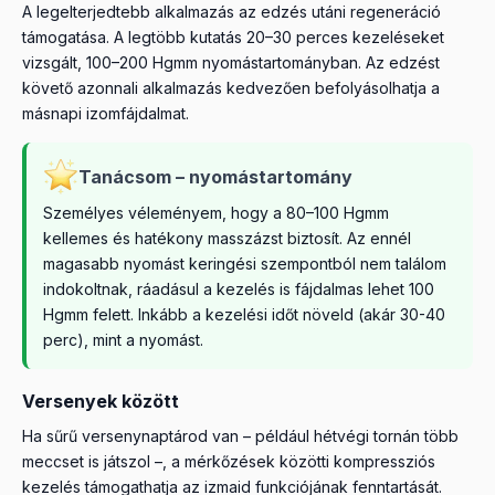
A legelterjedtebb alkalmazás az edzés utáni regeneráció
támogatása. A legtöbb kutatás 20–30 perces kezeléseket
vizsgált, 100–200 Hgmm nyomástartományban. Az edzést
követő azonnali alkalmazás kedvezően befolyásolhatja a
másnapi izomfájdalmat.
Tanácsom – nyomástartomány
Személyes véleményem, hogy a 80–100 Hgmm
kellemes és hatékony masszázst biztosít. Az ennél
magasabb nyomást keringési szempontból nem találom
indokoltnak, ráadásul a kezelés is fájdalmas lehet 100
Hgmm felett. Inkább a kezelési időt növeld (akár 30-40
perc), mint a nyomást.
Versenyek között
Ha sűrű versenynaptárod van – például hétvégi tornán több
meccset is játszol –, a mérkőzések közötti kompressziós
kezelés támogathatja az izmaid funkciójának fenntartását.