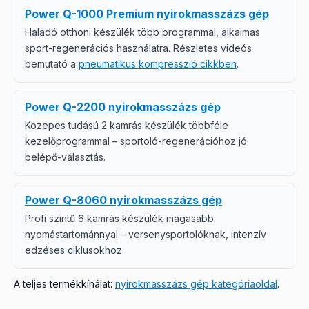
Power Q-1000 Premium nyirokmasszázs gép
Haladó otthoni készülék több programmal, alkalmas
sport-regenerációs használatra. Részletes videós
bemutató a
pneumatikus kompresszió cikkben
.
Power Q-2200 nyirokmasszázs gép
Közepes tudású 2 kamrás készülék többféle
kezelőprogrammal – sportoló-regenerációhoz jó
belépő-választás.
Power Q-8060 nyirokmasszázs gép
Profi szintű 6 kamrás készülék magasabb
nyomástartománnyal – versenysportolóknak, intenzív
edzéses ciklusokhoz.
A teljes termékkínálat:
nyirokmasszázs gép kategóriaoldal
.