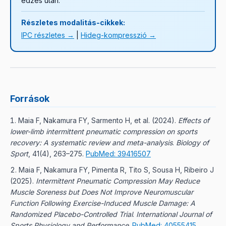
edzés után.
Részletes modalitás-cikkek:
IPC részletes →
|
Hideg-kompresszió →
Források
Maia F, Nakamura FY, Sarmento H, et al.
(
2024
).
Effects of
lower-limb intermittent pneumatic compression on sports
recovery: A systematic review and meta-analysis
.
Biology of
Sport
, 41(4), 263–275.
PubMed: 39416507
Maia F, Nakamura FY, Pimenta R, Tito S, Sousa H, Ribeiro J
(
2025
).
Intermittent Pneumatic Compression May Reduce
Muscle Soreness but Does Not Improve Neuromuscular
Function Following Exercise-Induced Muscle Damage: A
Randomized Placebo-Controlled Trial
.
International Journal of
Sports Physiology and Performance
.
PubMed: 40555415