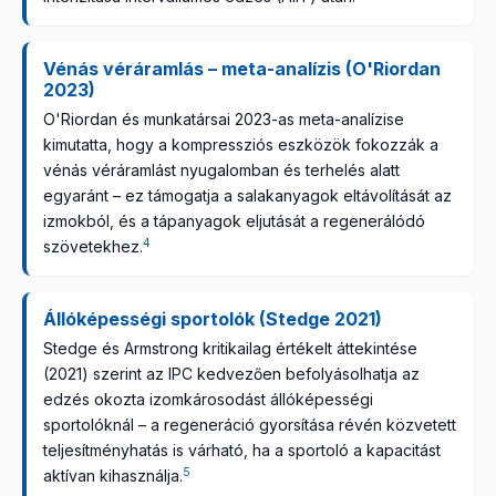
Vénás véráramlás – meta-analízis (O'Riordan
2023)
O'Riordan és munkatársai 2023-as meta-analízise
kimutatta, hogy a kompressziós eszközök fokozzák a
vénás véráramlást nyugalomban és terhelés alatt
egyaránt – ez támogatja a salakanyagok eltávolítását az
izmokból, és a tápanyagok eljutását a regenerálódó
4
szövetekhez.
Állóképességi sportolók (Stedge 2021)
Stedge és Armstrong kritikailag értékelt áttekintése
(2021) szerint az IPC kedvezően befolyásolhatja az
edzés okozta izomkárosodást állóképességi
sportolóknál – a regeneráció gyorsítása révén közvetett
teljesítményhatás is várható, ha a sportoló a kapacitást
5
aktívan kihasználja.