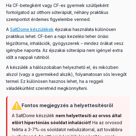
Ha CF-betegként vagy CF-es gyermek szülőjeként
fontolgatod az otthoni sóterápiát, néhány praktikus
szempontot érdemes figyelembe venned.
A
SaltDome készülékek
éjszakai használata különösen
praktikus lehet. CF-ben a napi kezelési teher óriási:
légzőtorna, inhalációk, gyógyszerek – mindez órákat vesz
igénybe naponta. Az éjszakai sóterápia nem igényel extra
időt a nappali rutinból.
A készülék a hálószobában helyezhető el, és miközben
alszol (vagy a gyermeked alszik), folyamatosan sós levegőt
termel. Ez különösen hasznos lehet, ha a reggeli
váladékürítést szeretnéd megkönnyíteni.
Fontos megjegyzés a helyettesítésről
A SaltDome készülék
nem helyettesíti az orvos által
előírt hipertóniás sóoldat inhalációt!
Ha az orvosod
felírta a 3-7%-os sóoldatot nebulizátorral, azt továbbra