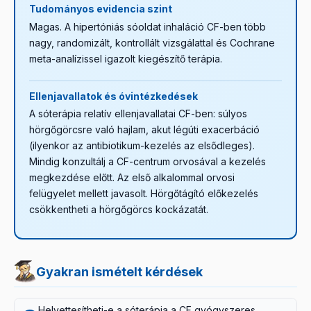
Tudományos evidencia szint
Magas. A hipertóniás sóoldat inhaláció CF-ben több
nagy, randomizált, kontrollált vizsgálattal és Cochrane
meta-analízissel igazolt kiegészítő terápia.
Ellenjavallatok és óvintézkedések
A sóterápia relatív ellenjavallatai CF-ben: súlyos
hörgőgörcsre való hajlam, akut légúti exacerbáció
(ilyenkor az antibiotikum-kezelés az elsődleges).
Mindig konzultálj a CF-centrum orvosával a kezelés
megkezdése előtt. Az első alkalommal orvosi
felügyelet mellett javasolt. Hörgőtágító előkezelés
csökkentheti a hörgőgörcs kockázatát.
Gyakran ismételt kérdések
Helyettesítheti-e a sóterápia a CF gyógyszeres