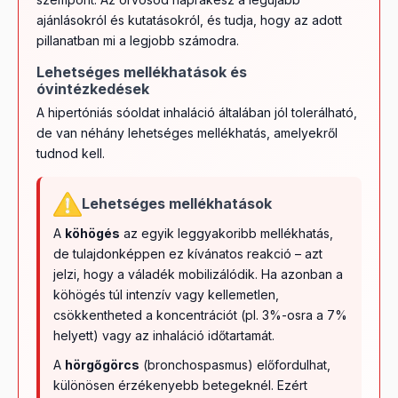
ajánlásokról és kutatásokról, és tudja, hogy az adott
pillanatban mi a legjobb számodra.
Lehetséges mellékhatások és
óvintézkedések
A hipertóniás sóoldat inhaláció általában jól tolerálható,
de van néhány lehetséges mellékhatás, amelyekről
tudnod kell.
Lehetséges mellékhatások
A
köhögés
az egyik leggyakoribb mellékhatás,
de tulajdonképpen ez kívánatos reakció – azt
jelzi, hogy a váladék mobilizálódik. Ha azonban a
köhögés túl intenzív vagy kellemetlen,
csökkentheted a koncentrációt (pl. 3%-osra a 7%
helyett) vagy az inhaláció időtartamát.
A
hörgőgörcs
(bronchospasmus) előfordulhat,
különösen érzékenyebb betegeknél. Ezért