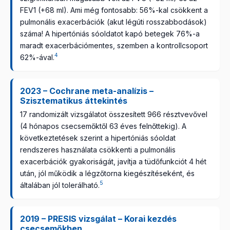
FEV1 (+68 ml). Ami még fontosabb: 56%-kal csökkent a
pulmonális exacerbációk (akut légúti rosszabbodások)
száma! A hipertóniás sóoldatot kapó betegek 76%-a
maradt exacerbációmentes, szemben a kontrollcsoport
4
62%-ával.
2023 – Cochrane meta-analízis –
Szisztematikus áttekintés
17 randomizált vizsgálatot összesített 966 résztvevővel
(4 hónapos csecsemőktől 63 éves felnőttekig). A
következtetések szerint a hipertóniás sóoldat
rendszeres használata csökkenti a pulmonális
exacerbációk gyakoriságát, javítja a tüdőfunkciót 4 hét
után, jól működik a légzőtorna kiegészítéseként, és
5
általában jól tolerálható.
2019 – PRESIS vizsgálat – Korai kezdés
csecsemőkben