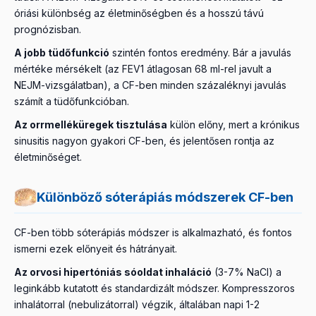
óriási különbség az életminőségben és a hosszú távú
prognózisban.
A jobb tüdőfunkció
szintén fontos eredmény. Bár a javulás
mértéke mérsékelt (az FEV1 átlagosan 68 ml-rel javult a
NEJM-vizsgálatban), a CF-ben minden százaléknyi javulás
számít a tüdőfunkcióban.
Az orrmelléküregek tisztulása
külön előny, mert a krónikus
sinusitis nagyon gyakori CF-ben, és jelentősen rontja az
életminőséget.
Különböző sóterápiás módszerek CF-ben
CF-ben több sóterápiás módszer is alkalmazható, és fontos
ismerni ezek előnyeit és hátrányait.
Az orvosi hipertóniás sóoldat inhaláció
(3-7% NaCl) a
leginkább kutatott és standardizált módszer. Kompresszoros
inhalátorral (nebulizátorral) végzik, általában napi 1-2