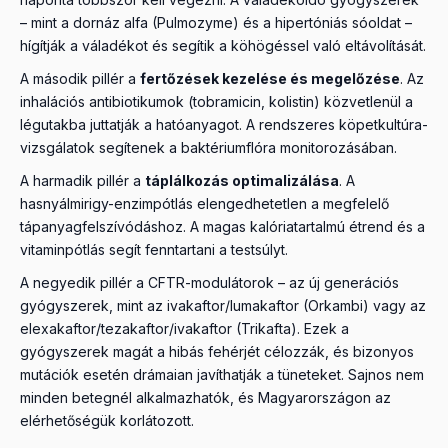
– mint a dornáz alfa (Pulmozyme) és a hipertóniás sóoldat –
hígítják a váladékot és segítik a köhögéssel való eltávolítását.
A második pillér a
fertőzések kezelése és megelőzése
. Az
inhalációs antibiotikumok (tobramicin, kolistin) közvetlenül a
légutakba juttatják a hatóanyagot. A rendszeres köpetkultúra-
vizsgálatok segítenek a baktériumflóra monitorozásában.
A harmadik pillér a
táplálkozás optimalizálása
. A
hasnyálmirigy-enzimpótlás elengedhetetlen a megfelelő
tápanyagfelszívódáshoz. A magas kalóriatartalmú étrend és a
vitaminpótlás segít fenntartani a testsúlyt.
A negyedik pillér a CFTR-modulátorok – az új generációs
gyógyszerek, mint az ivakaftor/lumakaftor (Orkambi) vagy az
elexakaftor/tezakaftor/ivakaftor (Trikafta). Ezek a
gyógyszerek magát a hibás fehérjét célozzák, és bizonyos
mutációk esetén drámaian javíthatják a tüneteket. Sajnos nem
minden betegnél alkalmazhatók, és Magyarországon az
elérhetőségük korlátozott.