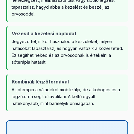
nehézlégzést, mellkasi szorítást vagy sípoló légzést
tapasztalsz, hagyd abba a kezelést és beszélj az
orvosoddal.
Vezesd a kezelési naplódat
Jegyezd fel, mikor használod a készüléket, milyen
hatásokat tapasztalsz, és hogyan változik a közérzeted.
Ez segíthet neked és az orvosodnak is értékelni a
sóterápia hatását.
Kombinálj légzőtornával
A sóterápia a váladékot mobilizálja, de a köhögés és a
légzőtorna segít eltávolítani. A kettő együtt
hatékonyabb, mint bármelyik önmagában.