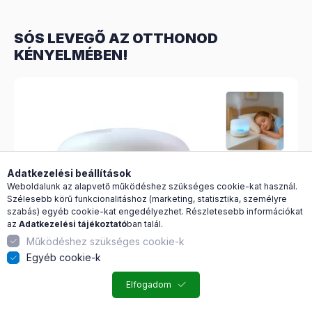
SÓS LEVEGŐ AZ OTTHONOD
KÉNYELMÉBEN!
Adatkezelési beállítások
Weboldalunk az alapvető működéshez szükséges cookie-kat használ.
Szélesebb körű funkcionalitáshoz (marketing, statisztika, személyre
szabás) egyéb cookie-kat engedélyezhet. Részletesebb információkat
az
Adatkezelési tájékoztató
ban talál.
Működéshez szükséges cookie-k
Egyéb cookie-k
Népszerű!
Elfogadom
SaltDome sóterápiás készülék