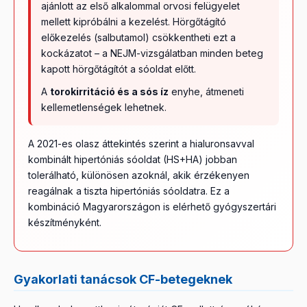
ajánlott az első alkalommal orvosi felügyelet
mellett kipróbálni a kezelést. Hörgőtágító
előkezelés (salbutamol) csökkentheti ezt a
kockázatot – a NEJM-vizsgálatban minden beteg
kapott hörgőtágítót a sóoldat előtt.
A
torokirritáció és a sós íz
enyhe, átmeneti
kellemetlenségek lehetnek.
A 2021-es olasz áttekintés szerint a hialuronsavval
kombinált hipertóniás sóoldat (HS+HA) jobban
tolerálható, különösen azoknál, akik érzékenyen
reagálnak a tiszta hipertóniás sóoldatra. Ez a
kombináció Magyarországon is elérhető gyógyszertári
készítményként.
Gyakorlati tanácsok CF-betegeknek