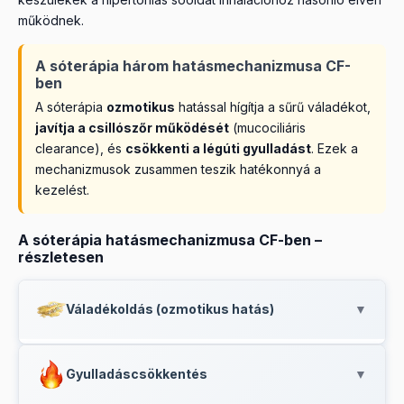
működnek.
A sóterápia három hatásmechanizmusa CF-
ben
A sóterápia
ozmotikus
hatással hígítja a sűrű váladékot,
javítja a csillószőr működését
(mucociliáris
clearance), és
csökkenti a légúti gyulladást
. Ezek a
mechanizmusok zusammen teszik hatékonnyá a
kezelést.
A sóterápia hatásmechanizmusa CF-ben –
részletesen
Váladékoldás (ozmotikus hatás)
▼
A sórészecskék a légutakba kerülve
ozmotikus
Gyulladáscsökkentés
▼
hatást
fejtenek ki: vizet vonzanak magukhoz a légúti
nyálkahártyából. Ez
hígítja a sűrű, ragacsos