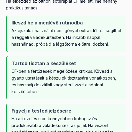
Ha elkezded az otthoni sóterápiát CF mellett, íme néhány
praktikus tanács.
Illeszd be a meglévő rutinodba
Az éjszakai használat nem igényel extra időt, és segíthet
a reggeli váladékürítésben. Ha inkább nappal
használnád, próbáld a légzőtorna előttre időzíteni.
Tartsd tisztán a készüléket
CF-ben a fertőzések megelőzése kritikus. Kövesd a
gyártó utasításait a készülék tisztítására vonatkozóan,
és használj desztillált vagy steril vizet a sóoldat
készítéséhez.
Figyelj a tested jelzéseire
Ha a kezelés után könnyebben köhögsz és
produktívabb a váladékürítés, az jó jel. Ha viszont