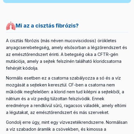
Mi az a cisztás fibrózis?
A cisztás fibrózis (más néven mucoviscidosis) örökletes
anyagcserebetegség, amely elsősorban a légzőrendszert és
az emésztőrendszert érinti. A betegség oka a CFTR-gén
mutációja, amely a sejtek felszínén található kloridcsatorna
fehérjét kódolja.
Normális esetben ez a csatorna szabályozza a só és a víz
mozgását a sejteken keresztül. CF-ben a csatorna nem
működik megfelelően: a klorid nem tud kilépni a sejtekből, a
nátrium és a víz pedig túlzottan felszívódik. Ennek
eredménye a rendkívül sűrű, ragacsos váladék, amely eltömi
a légutakat, az emésztőrendszert és más szerveket.
Gondolj erre úgy, mint egy vízvezetékrendszerre. Normálisan
a víz szabadon áramlik a csövekben, és kimossa a