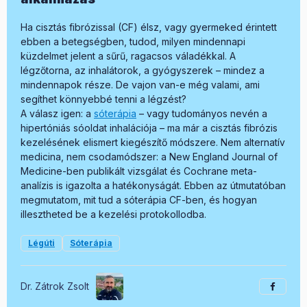
Ha cisztás fibrózissal (CF) élsz, vagy gyermeked érintett
ebben a betegségben, tudod, milyen mindennapi
küzdelmet jelent a sűrű, ragacsos váladékkal. A
légzőtorna, az inhalátorok, a gyógyszerek – mindez a
mindennapok része. De vajon van-e még valami, ami
segíthet könnyebbé tenni a légzést?
A válasz igen: a
sóterápia
– vagy tudományos nevén a
hipertóniás sóoldat inhalációja – ma már a cisztás fibrózis
kezelésének elismert kiegészítő módszere. Nem alternatív
medicina, nem csodamódszer: a New England Journal of
Medicine-ben publikált vizsgálat és Cochrane meta-
analízis is igazolta a hatékonyságát. Ebben az útmutatóban
megmutatom, mit tud a sóterápia CF-ben, és hogyan
illesztheted be a kezelési protokollodba.
Légúti
Sóterápia
Dr. Zátrok Zsolt