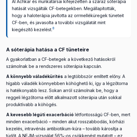
Al Achkar és munkatársai kifejezetten a száraz sóterápia
hatását vizsgálták CF-betegekben. Megállapították,
hogy a haloterápia javította az orrmelléküregek tüneteit
CF-ben, és javasolta a további vizsgálatát mint
8
kiegészítő kezelést.
A sóterápia hatása a CF tüneteire
A gyakorlatban a CF-betegek a következő hatásokról
számolnak be a rendszeres sóterápia kapcsán.
A könnyebb váladékürítés
a legtöbbször említett előny. A
hígabb váladék könnyebben köhöghető ki, így a légzőtorna
is hatékonyabb lesz. Sokan arról számolnak be, hogy a
reggeli légzőtorna előtt alkalmazott sóterápia után sokkal
produktívabb a köhögés.
A kevesebb légúti exacerbáció
létfontosságú CF-ben, mert
minden exacerbáció – minden akut rosszabbodás, kórházi
kezelés, intravénás antibiotikum-kúra – tovább károsítja a
tüdőt. A NEJM-vizsgálat 56%-os csökkenést mutatott – ez