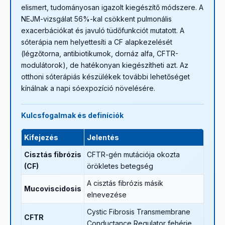
elismert, tudományosan igazolt kiegészítő módszere. A
NEJM-vizsgálat 56%-kal csökkent pulmonális
exacerbációkat és javuló tüdőfunkciót mutatott. A
sóterápia nem helyettesíti a CF alapkezelését
(légzőtorna, antibiotikumok, dornáz alfa, CFTR-
modulátorok), de hatékonyan kiegészítheti azt. Az
otthoni sóterápiás készülékek további lehetőséget
kínálnak a napi sóexpozíció növelésére.
Kulcsfogalmak és definíciók
Kifejezés
Jelentés
Cisztás fibrózis
CFTR-gén mutációja okozta
(CF)
örökletes betegség
A cisztás fibrózis másik
Mucoviscidosis
elnevezése
Cystic Fibrosis Transmembrane
CFTR
Conductance Regulator fehérje