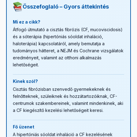
Összefoglaló – Gyors áttekintés
Mi ez a cikk?
Átfogó útmutató a cisztás fibrózis (CF, mucoviscidosis)
és a sóterápia (hipertóniás sóoldat inhaláció,
haloterápia) kapcsolatáról, amely bemutatja a
tudományos hátteret, a NEJM és Cochrane vizsgálatok
eredményeit, valamint az otthoni alkalmazás
lehetőségeit.
Kinek szól?
Cisztás fibrózisban szenvedő gyermekeknek és
felnőtteknek, szüleiknek és hozzátartozóiknak, CF-
centrumok szakembereinek, valamint mindenkinek, aki
a CF kiegészítő kezelési lehetőségeit keresi.
Fő üzenet
A hipertóniás sóoldat inhaláció a CF kezelésének