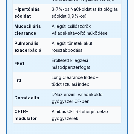
Hipertóniás
3-7%-os NaCl-oldat (a fiziológiás
sóoldat
sóoldat 0,9%-os)
Mucociliáris
A légúti csillószőrök
clearance
váladékeltávolító működése
Pulmonális
A légúti tünetek akut
exacerbáció
rosszabbodása
Erőltetett kilégzési
FEV1
másodperctérfogat
Lung Clearance Index –
LCI
tüdőtisztulási index
DNáz enzim, váladékoldó
Dornáz alfa
gyógyszer CF-ben
CFTR-
A hibás CFTR-fehérjét célzó
modulátor
gyógyszerek