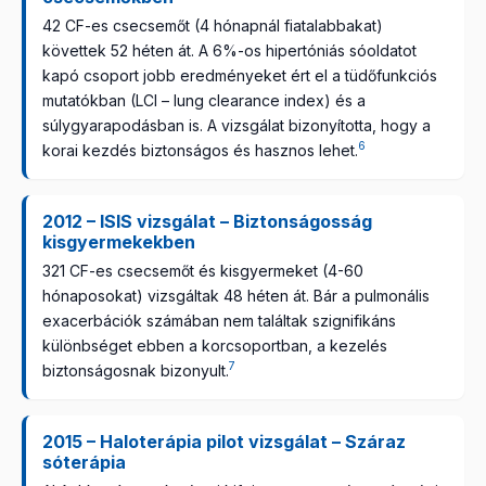
42 CF-es csecsemőt (4 hónapnál fiatalabbakat)
követtek 52 héten át. A 6%-os hipertóniás sóoldatot
kapó csoport jobb eredményeket ért el a tüdőfunkciós
mutatókban (LCI – lung clearance index) és a
súlygyarapodásban is. A vizsgálat bizonyította, hogy a
6
korai kezdés biztonságos és hasznos lehet.
2012 – ISIS vizsgálat – Biztonságosság
kisgyermekekben
321 CF-es csecsemőt és kisgyermeket (4-60
hónaposokat) vizsgáltak 48 héten át. Bár a pulmonális
exacerbációk számában nem találtak szignifikáns
különbséget ebben a korcsoportban, a kezelés
7
biztonságosnak bizonyult.
2015 – Haloterápia pilot vizsgálat – Száraz
sóterápia