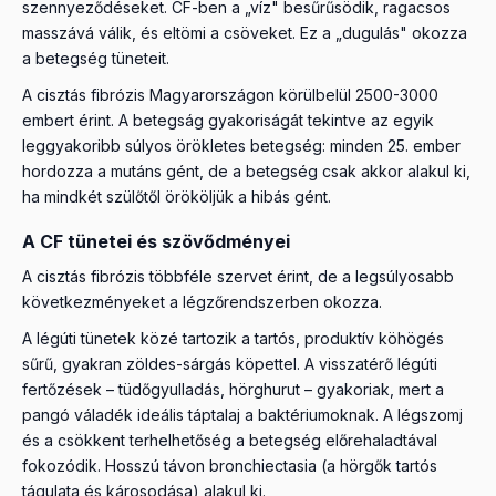
szennyeződéseket. CF-ben a „víz" besűrűsödik, ragacsos
masszává válik, és eltömi a csöveket. Ez a „dugulás" okozza
a betegség tüneteit.
A cisztás fibrózis Magyarországon körülbelül 2500-3000
embert érint. A betegság gyakoriságát tekintve az egyik
leggyakoribb súlyos örökletes betegség: minden 25. ember
hordozza a mutáns gént, de a betegség csak akkor alakul ki,
ha mindkét szülőtől örököljük a hibás gént.
A CF tünetei és szövődményei
A cisztás fibrózis többféle szervet érint, de a legsúlyosabb
következményeket a légzőrendszerben okozza.
A légúti tünetek közé tartozik a tartós, produktív köhögés
sűrű, gyakran zöldes-sárgás köpettel. A visszatérő légúti
fertőzések – tüdőgyulladás, hörghurut – gyakoriak, mert a
pangó váladék ideális táptalaj a baktériumoknak. A légszomj
és a csökkent terhelhetőség a betegség előrehaladtával
fokozódik. Hosszú távon bronchiectasia (a hörgők tartós
tágulata és károsodása) alakul ki.