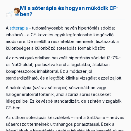
Mi a sóterápia és hogyan működik CF-
ben?
A
sóterápia
– tudományosabb nevén hipertóniás sóoldat
inhaláció – a CF-kezelés egyik legfontosabb kiegészítő
módszere. De mielőtt a részletekbe mennénk, tisztázzuk a
különbséget a különböző sóterápiás formák között.
Az orvosi gyakorlatban használt hipertóniás sóoldat (3-7%-
os NaCl-oldat) porlasztva kerül a légutakba, általában
kompresszoros inhalátorral. Ez a módszer jól
standardizálható, és a legtöbb klinikai vizsgálat ezzel zajlott.
A haloterápia (száraz sóterápia) sószobákban vagy
halogenerátorral történik, ahol száraz sórészecskéket
lélegzel be. Ez kevésbé standardizált, de szintén vizsgálták
CF-ben.
Az otthoni sóterápiás készülékek – mint a SaltDome – nedves
sóaeroszolt termelnek ultrahangos porlasztással. Ezek a
készülékek a hipertóniás sóoldat inhalációhoz hasonló elven