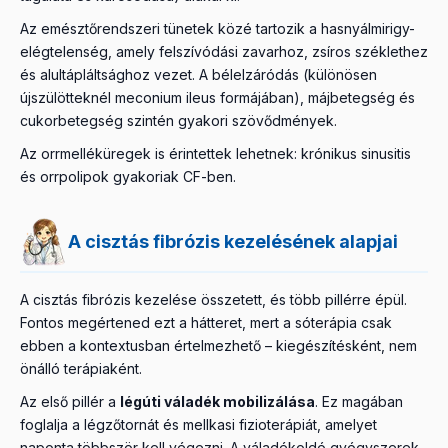
Az emésztőrendszeri tünetek közé tartozik a hasnyálmirigy-
elégtelenség, amely felszívódási zavarhoz, zsíros széklethez
és alultápláltsághoz vezet. A bélelzáródás (különösen
újszülötteknél meconium ileus formájában), májbetegség és
cukorbetegség szintén gyakori szövődmények.
Az orrmelléküregek is érintettek lehetnek: krónikus sinusitis
és orrpolipok gyakoriak CF-ben.
A cisztás fibrózis kezelésének alapjai
A cisztás fibrózis kezelése összetett, és több pillérre épül.
Fontos megértened ezt a hátteret, mert a sóterápia csak
ebben a kontextusban értelmezhető – kiegészítésként, nem
önálló terápiaként.
Az első pillér a
légúti váladék mobilizálása
. Ez magában
foglalja a légzőtornát és mellkasi fizioterápiát, amelyet
naponta többször kell végezni. A váladékoldó gyógyszerek