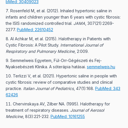
bMed: 30409023
Rosenfeld M, et al. (2012). Inhaled hypertonic saline in
infants and children younger than 6 years with cystic fibrosis:
the ISIS randomized controlled trial.
JAMA
, 307(21):2269-
2277.
PubMed: 22610452
Al Achkar M, et al. (2015). Halotherapy in Patients with
Cystic Fibrosis: A Pilot Study.
International Journal of
Respiratory and Pulmonary Medicine
, 2:009.
Semmelweis Egyetem, Fül-Orr-Gégészeti és Fej-
Nyaksebészeti Klinika. A sóterápia hatásai.
semmelweis.hu
Terlizzi V, et al. (2021). Hypertonic saline in people with
cystic fibrosis: review of comparative studies and clinical
practice.
Italian Journal of Pediatrics
, 47(1):168.
PubMed: 343
62426
Chervinskaya AV, Zilber NA. (1995). Halotherapy for
treatment of respiratory diseases.
Journal of Aerosol
Medicine
, 8(3):221-232.
PubMed: 10161255