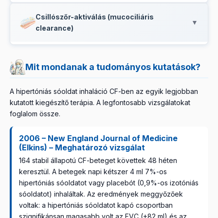
váladékot,
amely CF-ben annyira jellemző. Képzeld el
Bár a pontos mechanizmus nem teljesen tisztázott,
Csillószőr-aktiválás (mucociliáris
úgy, mintha egy besűrűsödött, ragacsos mézet vízzel
egyes vizsgálatok szerint a hipertóniás sóoldat
▼
clearance)
hígítanál – könnyebben folyik, könnyebben
gyulladáscsökkentő hatással is bír a légutakban. Ez
kiköhöghető.
segít csökkenteni a krónikus gyulladási folyamatot,
A légutakat apró csillószőrök borítják, amelyek ritmikus
amely CF-ben végbemegy.
mozgásukkal a váladékot kifelé „söprik". CF-ben ezek
Mit mondanak a tudományos kutatások?
a csillószőrök elakadnak a sűrű váladékban. A
sóterápia által hígított váladék könnyebben
A hipertóniás sóoldat inhaláció CF-ben az egyik legjobban
mozgatható, így a csillószőrök hatékonyabban
kutatott kiegészítő terápia. A legfontosabb vizsgálatokat
dolgozhatnak – ezt nevezik mucociliáris clearance
foglalom össze.
javításának.
2006 – New England Journal of Medicine
(Elkins) – Meghatározó vizsgálat
164 stabil állapotú CF-beteget követtek 48 héten
keresztül. A betegek napi kétszer 4 ml 7%-os
hipertóniás sóoldatot vagy placebót (0,9%-os izotóniás
sóoldatot) inhaláltak. Az eredmények meggyőzőek
voltak: a hipertóniás sóoldatot kapó csoportban
szignifikánsan magasabb volt az FVC (+82 ml) és az