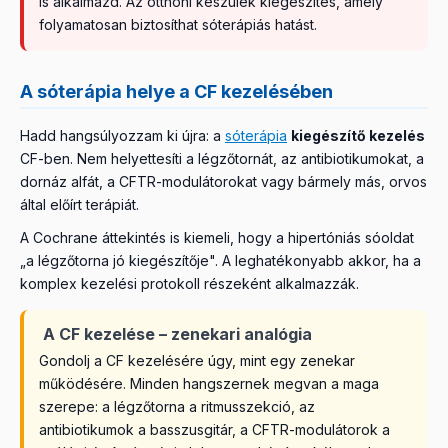
is alkalmazd. Az otthoni készülék kiegészítés, amely
folyamatosan biztosíthat sóterápiás hatást.
A sóterápia helye a CF kezelésében
Hadd hangsúlyozzam ki újra: a
sóterápia
kiegészítő kezelés
CF-ben. Nem helyettesíti a légzőtornát, az antibiotikumokat, a
dornáz alfát, a CFTR-modulátorokat vagy bármely más, orvos
által előírt terápiát.
A Cochrane áttekintés is kiemeli, hogy a hipertóniás sóoldat
„a légzőtorna jó kiegészítője". A leghatékonyabb akkor, ha a
komplex kezelési protokoll részeként alkalmazzák.
A CF kezelése – zenekari analógia
Gondolj a CF kezelésére úgy, mint egy zenekar
működésére. Minden hangszernek megvan a maga
szerepe: a légzőtorna a ritmusszekció, az
antibiotikumok a basszusgitár, a CFTR-modulátorok a