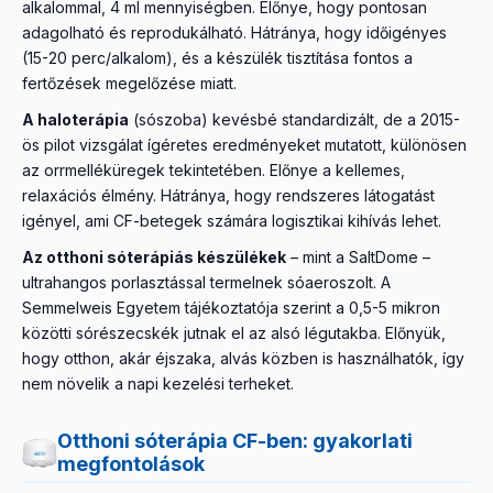
alkalommal, 4 ml mennyiségben. Előnye, hogy pontosan
adagolható és reprodukálható. Hátránya, hogy időigényes
(15-20 perc/alkalom), és a készülék tisztítása fontos a
fertőzések megelőzése miatt.
A haloterápia
(sószoba) kevésbé standardizált, de a 2015-
ös pilot vizsgálat ígéretes eredményeket mutatott, különösen
az orrmelléküregek tekintetében. Előnye a kellemes,
relaxációs élmény. Hátránya, hogy rendszeres látogatást
igényel, ami CF-betegek számára logisztikai kihívás lehet.
Az otthoni sóterápiás készülékek
– mint a SaltDome –
ultrahangos porlasztással termelnek sóaeroszolt. A
Semmelweis Egyetem tájékoztatója szerint a 0,5-5 mikron
közötti sórészecskék jutnak el az alsó légutakba. Előnyük,
hogy otthon, akár éjszaka, alvás közben is használhatók, így
nem növelik a napi kezelési terheket.
Otthoni sóterápia CF-ben: gyakorlati
megfontolások