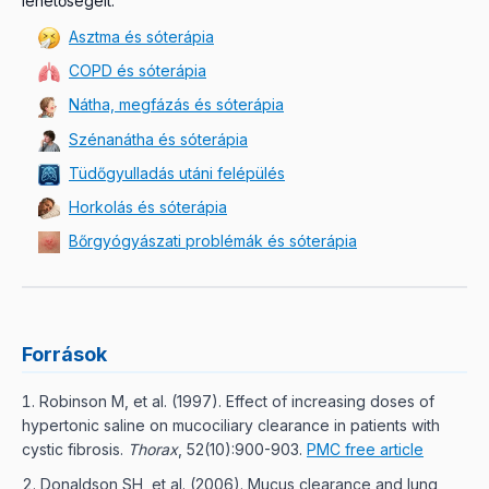
lehetőségeit:
Asztma és sóterápia
COPD és sóterápia
Nátha, megfázás és sóterápia
Szénanátha és sóterápia
Tüdőgyulladás utáni felépülés
Horkolás és sóterápia
Bőrgyógyászati problémák és sóterápia
Források
Robinson M, et al. (1997). Effect of increasing doses of
hypertonic saline on mucociliary clearance in patients with
cystic fibrosis.
Thorax
, 52(10):900-903.
PMC free article
Donaldson SH, et al. (2006). Mucus clearance and lung