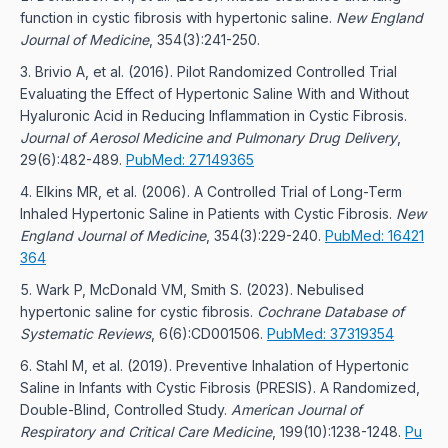
function in cystic fibrosis with hypertonic saline.
New England
Journal of Medicine
, 354(3):241-250.
Brivio A, et al. (2016). Pilot Randomized Controlled Trial
Evaluating the Effect of Hypertonic Saline With and Without
Hyaluronic Acid in Reducing Inflammation in Cystic Fibrosis.
Journal of Aerosol Medicine and Pulmonary Drug Delivery
,
29(6):482-489.
PubMed: 27149365
Elkins MR, et al. (2006). A Controlled Trial of Long-Term
Inhaled Hypertonic Saline in Patients with Cystic Fibrosis.
New
England Journal of Medicine
, 354(3):229-240.
PubMed: 16421
364
Wark P, McDonald VM, Smith S. (2023). Nebulised
hypertonic saline for cystic fibrosis.
Cochrane Database of
Systematic Reviews
, 6(6):CD001506.
PubMed: 37319354
Stahl M, et al. (2019). Preventive Inhalation of Hypertonic
Saline in Infants with Cystic Fibrosis (PRESIS). A Randomized,
Double-Blind, Controlled Study.
American Journal of
Respiratory and Critical Care Medicine
, 199(10):1238-1248.
Pu