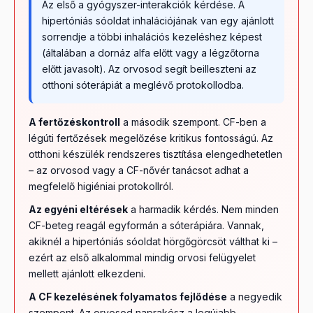
Az első a gyógyszer-interakciók kérdése. A
hipertóniás sóoldat inhalációjának van egy ajánlott
sorrendje a többi inhalációs kezeléshez képest
(általában a dornáz alfa előtt vagy a légzőtorna
előtt javasolt). Az orvosod segít beilleszteni az
otthoni sóterápiát a meglévő protokollodba.
A fertőzéskontroll
a második szempont. CF-ben a
légúti fertőzések megelőzése kritikus fontosságú. Az
otthoni készülék rendszeres tisztítása elengedhetetlen
– az orvosod vagy a CF-nővér tanácsot adhat a
megfelelő higiéniai protokollról.
Az egyéni eltérések
a harmadik kérdés. Nem minden
CF-beteg reagál egyformán a sóterápiára. Vannak,
akiknél a hipertóniás sóoldat hörgőgörcsöt válthat ki –
ezért az első alkalommal mindig orvosi felügyelet
mellett ajánlott elkezdeni.
A CF kezelésének folyamatos fejlődése
a negyedik
szempont. Az orvosod naprakész a legújabb