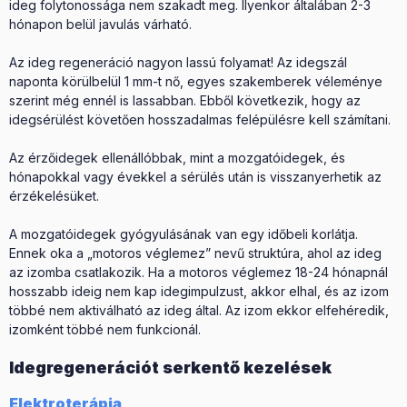
ideg folytonossága nem szakadt meg. Ilyenkor általában 2-3
hónapon belül javulás várható.
Az ideg regeneráció nagyon lassú folyamat! Az idegszál
naponta körülbelül 1 mm-t nő, egyes szakemberek véleménye
szerint még ennél is lassabban. Ebből következik, hogy az
idegsérülést követően hosszadalmas felépülésre kell számítani.
Az érzőidegek ellenállóbbak, mint a mozgatóidegek, és
hónapokkal vagy évekkel a sérülés után is visszanyerhetik az
érzékelésüket.
A mozgatóidegek gyógyulásának van egy időbeli korlátja.
Ennek oka a „motoros véglemez” nevű struktúra, ahol az ideg
az izomba csatlakozik. Ha a motoros véglemez 18-24 hónapnál
hosszabb ideig nem kap idegimpulzust, akkor elhal, és az izom
többé nem aktiválható az ideg által. Az izom ekkor elfehéredik,
izomként többé nem funkcionál.
Idegregenerációt serkentő kezelések
Elektroterápia