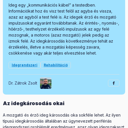
Ideg egy „kommunikációs kábel” a testedben.
Információkat hoz és visz test felől az agyba és vissza,
azaz az agyból a test felé is. Az idegek érző és mozgató
impulzusokat egyaránt továbbítanak. Az érintés-, nyomás-,
hőérző-, testhelyzet érzékelő impulzusok az agy felé
mozognak, a motoros (azaz mozgató) jelek pedig az
izmok felé. Az idegkárosodás következménye tehát az
érzékelés, illetve a mozgatási képesség zavara,
csökkenése vagy akár teljes elvesztése lehet.
Idegrendszeri
Rehabilitáció
Dr. Zátrok Zsolt
Az idegkárosodás okai
A mozgató és érző ideg károsodás oka sokféle lehet. Az ilyen
típusú idegkárosodás általában az úgynevezett perifériás
idegrendszeri problémát eredményez, azaz olyan idegszakaszt