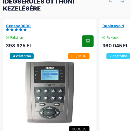
IDEGSÉRÜLÉS OTTHONI
KEZELÉSÉRE
Genesy 3000
DuoBravo N
Raktáron
Raktáron
398 925
Ft
360 045
Ft
4 csatorna
CE / MDR
2 csatorna
GLOBUS