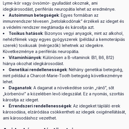
Lyme-kór vagy övsömör- gyulladást okoznak, ami
idegkárosodást, perifériás neuropátia lehet az eredménye.
Autoimmun betegségek
: Egyes formáiban az
immunrendszer tévesen „betolakodónak” érzékeli az ideget és
a védelmi rendszer megtámadja és károsítja azt.
Toxikus hatások
: Bizonyos vegyi anyagok, mint az alkohol,
nehézfémek vagy egyes gyógyszerek (például a kemoterápiás
szerek) toxikusak (mérgezők) lehetnek az idegekre.
Következménye a perifériás neuropátia.
Vitaminhiányok
: Különösen a B-vitaminok (B1, B6, B12)
hiánya okozhat idegkárosodást.
Genetikai rendellenességek
: Néhány genetikai betegség,
mint például a Charcot-Marie-Tooth betegség következménye
lehet.
Daganatok
: A daganat a növekedése során „ránő”, sőt
„körbenövi” a közelében levő idegszálat. Ez a nyomás, szorítás
károsítja az ideget.
Érrendszeri rendellenességek
: Az idegeket tápláló erek
károsodása, elzáródása csökkentheti az idegek oxigénellátását,
ami károsodáshoz vezethet.