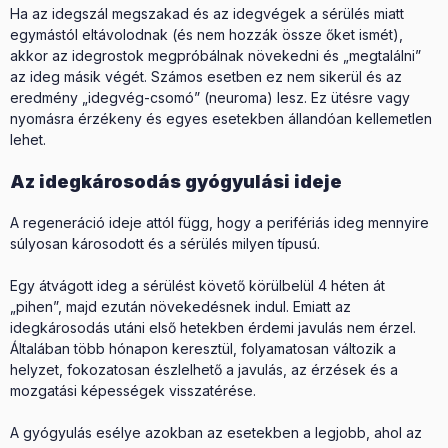
Ha az idegszál megszakad és az idegvégek a sérülés miatt
egymástól eltávolodnak (és nem hozzák össze őket ismét),
akkor az idegrostok megpróbálnak növekedni és „megtalálni”
az ideg másik végét. Számos esetben ez nem sikerül és az
eredmény „idegvég-csomó” (neuroma) lesz. Ez ütésre vagy
nyomásra érzékeny és egyes esetekben állandóan kellemetlen
lehet.
Az idegkárosodás gyógyulási ideje
A regeneráció ideje attól függ, hogy a perifériás ideg mennyire
súlyosan károsodott és a sérülés milyen típusú.
Egy átvágott ideg a sérülést követő körülbelül 4 héten át
„pihen”, majd ezután növekedésnek indul. Emiatt az
idegkárosodás utáni első hetekben érdemi javulás nem érzel.
Általában több hónapon keresztül, folyamatosan változik a
helyzet, fokozatosan észlelhető a javulás, az érzések és a
mozgatási képességek visszatérése.
A gyógyulás esélye azokban az esetekben a legjobb, ahol az