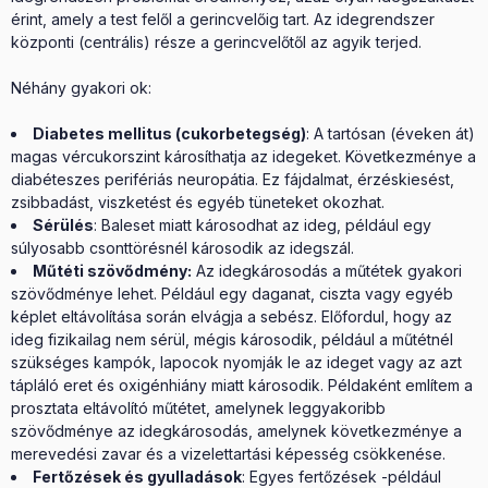
érint, amely a test felől a gerincvelőig tart. Az idegrendszer
központi (centrális) része a gerincvelőtől az agyik terjed.
Néhány gyakori ok:
Diabetes mellitus (cukorbetegség)
: A tartósan (éveken át)
magas vércukorszint károsíthatja az idegeket. Következménye a
diabéteszes perifériás neuropátia. Ez fájdalmat, érzéskiesést,
zsibbadást, viszketést és egyéb tüneteket okozhat.
Sérülés
: Baleset miatt károsodhat az ideg, például egy
súlyosabb csonttörésnél károsodik az idegszál.
Műtéti szövődmény:
Az idegkárosodás a műtétek gyakori
szövődménye lehet. Például egy daganat, ciszta vagy egyéb
képlet eltávolítása során elvágja a sebész. Előfordul, hogy az
ideg fizikailag nem sérül, mégis károsodik, például a műtétnél
szükséges kampók, lapocok nyomják le az ideget vagy az azt
tápláló eret és oxigénhiány miatt károsodik. Példaként említem a
prosztata eltávolító műtétet, amelynek leggyakoribb
szövődménye az idegkárosodás, amelynek következménye a
merevedési zavar és a vizelettartási képesség csökkenése.
Fertőzések és gyulladások
: Egyes fertőzések -például