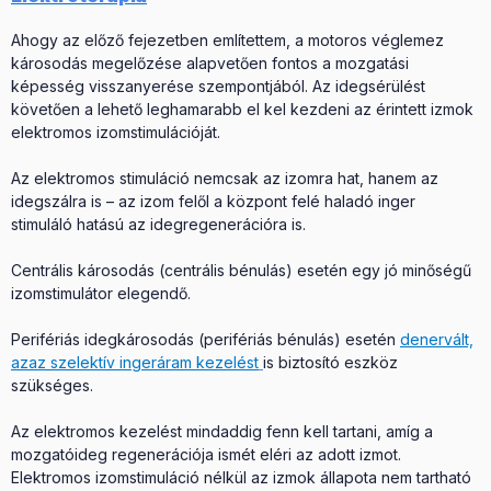
Ahogy az előző fejezetben említettem, a motoros véglemez
károsodás megelőzése alapvetően fontos a mozgatási
képesség visszanyerése szempontjából. Az idegsérülést
követően a lehető leghamarabb el kel kezdeni az érintett izmok
elektromos izomstimulációját.
Az elektromos stimuláció nemcsak az izomra hat, hanem az
idegszálra is – az izom felől a központ felé haladó inger
stimuláló hatású az idegregenerációra is.
Centrális károsodás (centrális bénulás) esetén egy jó minőségű
izomstimulátor elegendő.
Perifériás idegkárosodás (perifériás bénulás) esetén
denervált,
azaz szelektív ingeráram kezelést
is biztosító eszköz
szükséges.
Az elektromos kezelést mindaddig fenn kell tartani, amíg a
mozgatóideg regenerációja ismét eléri az adott izmot.
Elektromos izomstimuláció nélkül az izmok állapota nem tartható