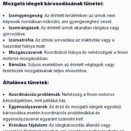
Mozgató idegek károsodásának tünetei:
Izomgyengeség
: Az érintett területeken az izmok nem
képesek normálisan működni, ami gyengeséghez vezet.
Izomrángások
: Az érintett izmok akaratlan rángása vagy
görcsölése.
Izomatrófia
: Az izmok sorvadása az inaktivitás vagy a
használat hiánya miatt.
Mozgászavarok
: Koordináció hiánya és nehézségek a finom
motoros mozgásokban.
Bénulás
: Súlyos esetekben az érintett végtagok vagy
testrészek mozgatásának teljes elvesztése.
Általános tünetek:
Koordinációs problémák
: Nehézség a finom motoros
készségekben, mint például írás.
Egyensúlyzavarok
: Az érző és mozgató idegek egyidejű
károsodása esetén koordinációs problémákkal és
egyensúlyzavarral egyaránt számolni kell.
Krónikus fájdalom
: Az idegkárosodás állandó vagy