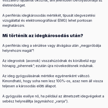
visszatérő fájdalmat okozhat, ami jelentősen befolyásolhatja az
életminőséget.
A perifériás idegkárosodás mértékét, típusát idegvezetési
vizsgálattal és elektromiográfiával (EMG) lehet pontosan
meghatározni.
Mi történik az idegkárosodás után?
A perifériás ideg a sérülése vagy átvágása után „megpróbálja
helyrehozni magát”!
Az idegrostok (axonok) visszahúzódnak és körülbelül egy
hónapig „pihennek”; ezután újra növekedésnek indulnak.
Az ideg gyógyulásának mértéke egyénenként változó.
Kimondható, hogy soha nem lesz 100%-os, azaz nem áll vissza
teljesen a károsodás előtti állapot.
A gyógyulás esélye nő, ha például az átmetszett idegvégeket a
sebész helyreállítja (egymáshoz „varrja”).