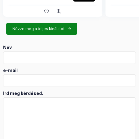
Nézze meg a teljes kínálatot
Név
e-mail
Írd meg kérdésed.