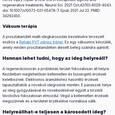
regenerative treatments. Neurol Sci. 2021 Oct;42(10):4029-4043.
doi: 10.1007/s10072-021-05478-7. Epub 2021 Jul 22. PMID:
34292450.
Vákuum terápia
A prosztataműtét miatti idegkárosodás kezelésére tervezett
eszköz a
Rehabi PVT pénisz tréner
.
Ez egy vákuumos készülék,
amely minden prosztataműtéten átesett beteg számára ajánlott.
Honnan lehet tudni, hogy az ideg helyreáll?
A regenerációsorán a problémás terület fokozatosan áll helyre.
Kezdetben meglehetősen kellemetlen és bizsergető érzések
keletkeznek. Elektromos áramütéshez hasonlító érzések
tapasztalhatók a növekvő idegrostok mentén. E panaszok helye
az ideg gyógyulásával és növekedésével együtt a törzstől
távolodva fokozatosan elmozdul. Végül a kellemetlen érzések
megszűnnek és a területet érzékelése normálissá válik.
Helyreállhat-e teljesen a károsodott ideg?