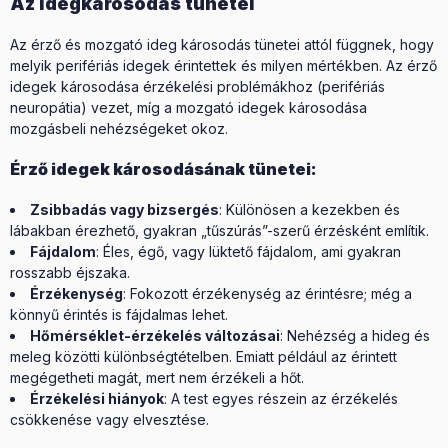
Az idegkárosodás tünetei
Az érző és mozgató ideg károsodás tünetei attól függnek, hogy
melyik perifériás idegek érintettek és milyen mértékben. Az érző
idegek károsodása érzékelési problémákhoz (perifériás
neuropátia) vezet, míg a mozgató idegek károsodása
mozgásbeli nehézségeket okoz.
Érző idegek károsodásának tünetei:
Zsibbadás vagy bizsergés
: Különösen a kezekben és
lábakban érezhető, gyakran „tűszúrás”-szerű érzésként említik.
Fájdalom
: Éles, égő, vagy lüktető fájdalom, ami gyakran
rosszabb éjszaka.
Érzékenység
: Fokozott érzékenység az érintésre; még a
könnyű érintés is fájdalmas lehet.
Hőmérséklet-érzékelés változásai
: Nehézség a hideg és
meleg közötti különbségtételben. Emiatt például az érintett
megégetheti magát, mert nem érzékeli a hőt.
Érzékelési hiányok
: A test egyes részein az érzékelés
csökkenése vagy elvesztése.