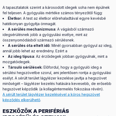
A tapasztalatok szerint a károsodott idegek soha nem épülnek
fel teljesen. A gyógyulás mértéke számos tényezőtől függ:
Életkor:
A test az életkor előrehaladtával egyre kevésbé
hatékonyan gyógyítja önmagát.
A sérülés mechanizmusa
: A vágásból származó
idegsérülésnek jobb a gyógyulási esélye, mint az
összenyomódásból származó sérülésnek.
A sérülés óta eltelt idő
: Minél gyorsabban gyógyul az ideg,
annál jobb lehet az eredmény. Ezért a
Az ideg típusa
: Az érzőidegek jobban gyógyulnak, mint a
mozgatóidegek.
Társuló sérülések:
Előfordul, hogy a gyógyuló ideg a
sérülési hegszövetbe szorul, ami jelentősen rontja a gyógyulási
esélyt. A sérült terület lágylézer kezelése javítja a hegszövet
minőségét – lágylézer kezelés hatására kevesebb, de erősebb
hegszövet képződik (a kollagéntermelés fokozása révén).
A sérült terület lágylézer kezelésével a kóros hegszövet
képződés elkerülhető
.
ESZKÖZÖK A PERIFÉRIÁS