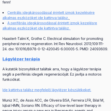
fenn!
Centrális idegkárosodással érintett izmok kezelésére
alkalmas eszközöket ide kattinva találsz.
A perifériás idegkárosodással érintett izmok kezelésre
alkalmas eszközöket ide kattintva találsz.
Haastert-Talini K, Grothe C. Electrical stimulation for promoting
peripheral nerve regeneration. Int Rev Neurobiol. 2013;109:111-
24. doi: 10.1016/B978-0-12-420045-6.00005-5. PMID: 24093609.
Lágylézer terápia
A kutatók bizonyítékot találtak arra, hogy a lágylézer terápia
segíti a perifériás idegek regenerációját. Ez javítja a motoros
funkciókat.
Ide kattintva találsz megfelelő lágylézer készülékeket.
Muniz XC, de Assis ACC, de Oliveira BSA, Ferreira LFR, Bilal M,
Iqbal HMN, Soriano RN. Efficacy of low-level laser therapy in
nerve injury repair-a new era in therapeutic agents and