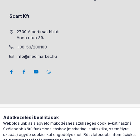
Scart Kft
2730 Albertirsa, Koltói
Anna utca 39.
+36-53/200108
info@medimarket.hu
Árukereső.hu
Adatkezelési beállítások
Weboldalunk az alapvető működéshez szükséges cookie-kat használ.
Szélesebb körű funkcionalitáshoz (marketing, statisztika, személyre
szabás) egyéb cookie-kat engedélyezhet. Részletesebb információkat