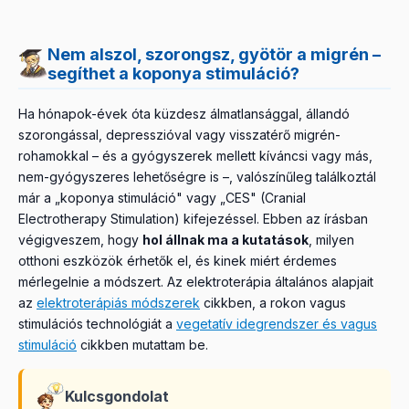
Nem alszol, szorongsz, gyötör a migrén –
segíthet a koponya stimuláció?
Ha hónapok-évek óta küzdesz álmatlansággal, állandó
szorongással, depresszióval vagy visszatérő migrén-
rohamokkal – és a gyógyszerek mellett kíváncsi vagy más,
nem-gyógyszeres lehetőségre is –, valószínűleg találkoztál
már a „koponya stimuláció" vagy „CES" (Cranial
Electrotherapy Stimulation) kifejezéssel. Ebben az írásban
végigveszem, hogy
hol állnak ma a kutatások
, milyen
otthoni eszközök érhetők el, és kinek miért érdemes
mérlegelnie a módszert. Az elektroterápia általános alapjait
az
elektroterápiás módszerek
cikkben, a rokon vagus
stimulációs technológiát a
vegetatív idegrendszer és vagus
stimuláció
cikkben mutattam be.
Kulcsgondolat