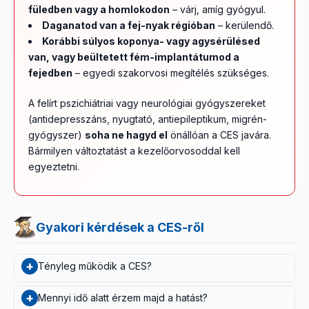
füledben vagy a homlokodon
– várj, amíg gyógyul.
Daganatod van a fej-nyak régióban
– kerülendő.
Korábbi súlyos koponya- vagy agysérülésed
van, vagy beültetett fém-implantátumod a
fejedben
– egyedi szakorvosi megítélés szükséges.
A felírt pszichiátriai vagy neurológiai gyógyszereket
(antidepresszáns, nyugtató, antiepileptikum, migrén-
gyógyszer)
soha ne hagyd el
önállóan a CES javára.
Bármilyen változtatást a kezelőorvosoddal kell
egyeztetni.
Gyakori kérdések a CES-ről
+
Tényleg működik a CES?
A friss kutatások szerint
biztató, de még további
+
Mennyi idő alatt érzem majd a hatást?
megerősítést igényel
. Egy összegző áttekintés [1]