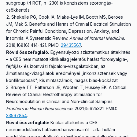
subgroup (4 RCT, n=230) is konzisztens szorongás-
csökkentés.
Shekelle PG, Cook IA, Miake-Lye IM, Booth MS, Beroes
JM, Mak S.
Benefits and Harms of Cranial Electrical Stimulation
for Chronic Painful Conditions, Depression, Anxiety, and
Insomnia: A Systematic Review.
Annals of Internal Medicine.
2018;168(6):414-421.
PMID:
29435567
.
Rövid összefoglaló:
Egyensúlyozó szisztematikus áttekintés
– a CES nem mutatott klinikailag jelentős hatást fibromyalgia-,
fejfájás- és izomvázi fájdalom-vizsgálatokban; az
álmatlanság-vizsgálatok eredményei „inkonzisztensek vagy
konfliktusosak"; kis mintaszámok, magas bias-kockázat.
Brunyé TT, Patterson JE, Wooten T, Hussey EK.
A Critical
Review of Cranial Electrotherapy Stimulation for
Neuromodulation in Clinical and Non-clinical Samples.
Frontiers in Human Neuroscience.
2021;15:625321.
PMID:
33597854
.
Rövid összefoglaló:
Kritikai áttekintés a CES
neuromodulációs hatásmechanizmusairól – alfa-hullám
modulálás reprodukálható; számítógépes modellezés szerint