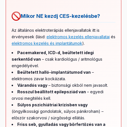
Mikor NE kezdj CES-kezelésbe?
Az általános elektroterápiás ellenjavallatok itt is
érvényesek (lásd:
elektromos kezelés ellenjavallatai
és
elektromos kezelés és implantátumok
).
Pacemakered, ICD-d, beültetett idegi
serkentőd van
– csak kardiológus / aritmológus
engedélyével.
Beültetett halló-implantátumod van
–
elektromos zavar kockázata.
Várandós vagy
– biztonsági okból nem javasolt.
Rosszul beállított epilepsziád van
– egyedi
orvosi megítélés kell.
Súlyos pszichiátriai krízisben vagy
(öngyilkossági gondolatok, súlyos pánikroham) –
először szakorvosi / sürgősségi ellátás.
Friss seb, gyulladás vagy bőrfertőzés van a