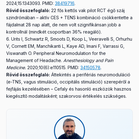
2024;15:1343093.
PMID:
38419716
.
Rövid összefoglaló:
22 fős kettős vak pilot RCT égő száj
szindrómában – aktív CES + TENS kombináció csökkentette a
fájdalmat 28 nap alatt, de nem volt szignifikánsan jobb a
kontrollnál (mindkét csoportban 36% reagáló).
Urits I, Schwartz R, Smoots D, Koop L, Veeravelli S, Orhurhu
V, Cornett EM, Manchikanti L, Kaye AD, Imani F, Varrassi G,
Viswanath O.
Peripheral Neuromodulation for the
Management of Headache.
Anesthesiology and Pain
Medicine.
2020;10(6):e110515.
PMID:
34150578
.
Rövid összefoglaló:
Áttekintés a perifériás neuromoduláció
(e-TNS, vagus stimuláció, occipitális stimuláció) szerepéről a
fejfájás kezelésében – Cefaly és hasonló eszközök hasznos
kiegészítő modalitásként; szakorvosi értékelés szükséges.