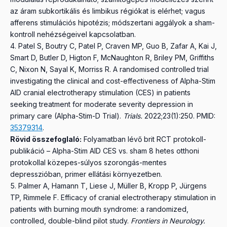
az áram subkortikális és limbikus régiókat is elérhet; vagus
afferens stimulációs hipotézis; módszertani aggályok a sham-
kontroll nehézségeivel kapcsolatban.
Patel S, Boutry C, Patel P, Craven MP, Guo B, Zafar A, Kai J,
Smart D, Butler D, Higton F, McNaughton R, Briley PM, Griffiths
C, Nixon N, Sayal K, Morriss R.
A randomised controlled trial
investigating the clinical and cost-effectiveness of Alpha-Stim
AID cranial electrotherapy stimulation (CES) in patients
seeking treatment for moderate severity depression in
primary care (Alpha-Stim-D Trial).
Trials.
2022;23(1):250.
PMID:
35379314
.
Rövid összefoglaló:
Folyamatban lévő brit RCT protokoll-
publikáció – Alpha-Stim AID CES vs. sham 8 hetes otthoni
protokollal közepes-súlyos szorongás-mentes
depresszióban, primer ellátási környezetben.
Palmer A, Hamann T, Liese J, Müller B, Kropp P, Jürgens
TP, Rimmele F.
Efficacy of cranial electrotherapy stimulation in
patients with burning mouth syndrome: a randomized,
controlled, double-blind pilot study.
Frontiers in Neurology.