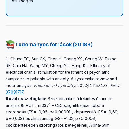
szükséges.
Tudományos források (2018+)
Chung FC, Sun CK, Chen Y, Cheng YS, Chung W, Tzang
RF, Chiu HJ, Wang MY, Cheng YC, Hung KC.
Efficacy of
electrical cranial stimulation for treatment of psychiatric
symptoms in patients with anxiety: A systematic review and
meta-analysis.
Frontiers in Psychiatry.
2023;14:1157473.
PMID:
37091717
.
Rövid összefoglaló:
Szisztematikus áttekintés és meta-
analízis (8 RCT, n=337) – CES szignifikánsan jobb a
szorongás (ES=−0,96; p<0,00001), depresszió (ES=−0,69;
p=0,003) és álmatlanság (ES=−1,02; p=0,0006)
csökkentésében szorongásos betegeknél; Alpha-Stim