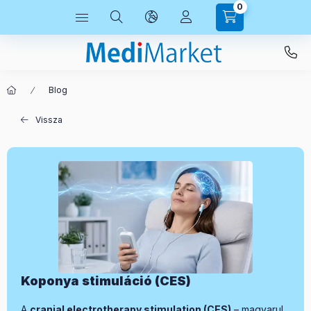
0
Blog
Vissza
Koponya stimuláció (CES)
A
cranial electrotherapy stimulation (CES)
– magyarul