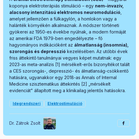
koponya elektroterápiás stimuláció – egy
nem-invazív,
alacsony intenzitású elektromos neuromoduláció
,
amelyet jellemzően a fülkagylón, a homlokon vagy a
halánték környékén alkalmaznak. A módszer történeti
gyökerei az 1950-es évekbe nyúlnak, a modern formáját
az amerikai FDA 1979-ben engedélyezte – fő
hagyományos indikációként az
álmatlanság (insomnia),
szorongás és depresszió
kezelésében. Az utóbbi évek
friss áttekintő tanulmányai vegyes képet mutatnak: egy
2023-as meta-analízis [1] mérsékelt-erős bizonyítékot talált
a CES szorongás-, depresszió- és álmatlanság-csökkentő
hatására, ugyanakkor egy 2018-as Annals of Internal
Medicine szisztematikus áttekintés [2] „mérsékelt
evidenciát" állapított meg a klinikailag jelentős hatásokra.
Idegrendszeri
Elektrostimuláció
Dr. Zátrok Zsolt