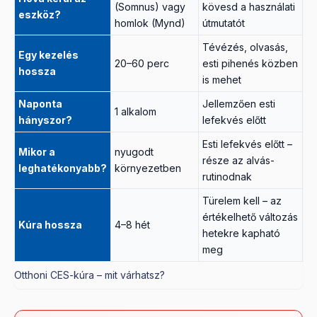
(Somnus) vagy
kövesd a használati
eszköz?
homlok (Mynd)
útmutatót
Tévézés, olvasás,
Egy kezelés
20–60 perc
esti pihenés közben
hossza
is mehet
Naponta
Jellemzően esti
1 alkalom
hányszor?
lefekvés előtt
Esti lefekvés előtt –
Mikor a
nyugodt
része az alvás-
leghatékonyabb?
környezetben
rutinodnak
Türelem kell – az
értékelhető változás
Kúra hossza
4–8 hét
hetekre kapható
meg
Otthoni CES-kúra – mit várhatsz?