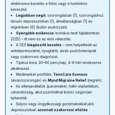
elektromos kezelés a fülön vagy a homlokon
keresztül.
Legjobban segít:
szorongásban [1], szorongáshoz
társuló depresszióban [1], álmatlanságban [1] és
migrénben [6] (külön eszközzel).
Gyengébb evidencia:
krónikus testi fájdalomban
[2][5] – itt nem ez az első választás.
A CES
kiegészítő kezelés
– nem helyettesíti az
antidepresszánst, nyugtatót, alvás-pszichoterápiát
vagy szakorvosi diagnózist.
Tipikus kúra: 20–60 perc/nap, 4–8 hét rendszeres
alkalmazás.
Medimarket portfólió:
TensCare Somnus
(alvás/szorongás) és
Mynd Migraine Relief
(migrén).
Az ellenjavallatok (pacemaker, halló-implantátum,
várandósság, akut pszichiátriai krízis) szigorúan
tartandók.
Súlyos vagy öngyilkossági gondolatokkal járó
depresszióban
azonnali szakorvosi ellátás