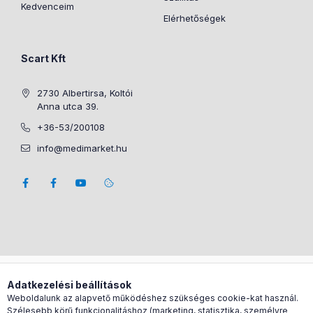
Kedvenceim
Elérhetőségek
Scart Kft
2730 Albertirsa, Koltói
Anna utca 39.
+36-53/200108
info@medimarket.hu
Árukereső.hu
Adatkezelési beállítások
Weboldalunk az alapvető működéshez szükséges cookie-kat használ.
Szélesebb körű funkcionalitáshoz (marketing, statisztika, személyre