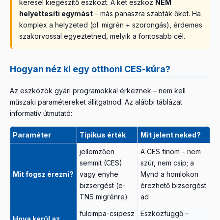
keresel kiegészítő eszközt. A két eszköz
NEM
helyettesíti egymást
– más panaszra szabták őket. Ha
komplex a helyzeted (pl. migrén + szorongás), érdemes
szakorvossal egyeztetned, melyik a fontosabb cél.
Hogyan néz ki egy otthoni CES-kúra?
Az eszközök gyári programokkal érkeznek – nem kell
műszaki paramétereket állítgatnod. Az alábbi táblázat
informatív útmutató:
Paraméter
Tipikus érték
Mit jelent neked?
jellemzően
A CES finom – nem
semmit (CES)
szúr, nem csíp; a
Mit fogsz érezni?
vagy enyhe
Mynd a homlokon
bizsergést (e-
érezhető bizsergést
TNS migrénre)
ad
fülcimpa-csipesz
Eszközfüggő –
Hova kerül az