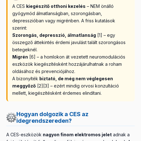
A CES
kiegészítő otthoni kezelés
– NEM önálló
gyógymód álmatlanságban, szorongásban,
depresszióban vagy migrénben. A friss kutatások
szerint:
Szorongás, depresszió, álmatlanság
[1] – egy
összegző áttekintés érdemi javulást talált szorongásos
betegeknél.
Migrén
[6] – a homlokon át vezetett neuromodulációs
eszközök kiegészítésként hozzájárulhatnak a roham
oldásához és prevenciójához.
A bizonyíték
biztató, de még nem véglegesen
meggyőző
[2][3] – ezért mindig orvosi konzultáció
mellett, kiegészítésként érdemes elindítani.
Hogyan dolgozik a CES az
idegrendszereden?
A CES-eszközök
nagyon finom elektromos jelet
adnak a