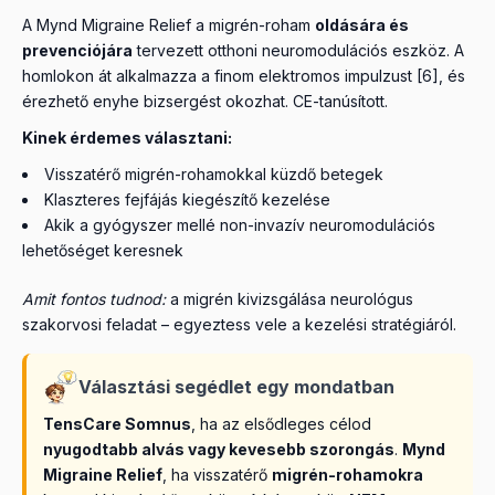
A Mynd Migraine Relief a migrén-roham
oldására és
prevenciójára
tervezett otthoni neuromodulációs eszköz. A
homlokon át alkalmazza a finom elektromos impulzust [6], és
érezhető enyhe bizsergést okozhat. CE-tanúsított.
Kinek érdemes választani:
Visszatérő migrén-rohamokkal küzdő betegek
Klaszteres fejfájás kiegészítő kezelése
Akik a gyógyszer mellé non-invazív neuromodulációs
lehetőséget keresnek
Amit fontos tudnod:
a migrén kivizsgálása neurológus
szakorvosi feladat – egyeztess vele a kezelési stratégiáról.
Választási segédlet egy mondatban
TensCare Somnus
, ha az elsődleges célod
nyugodtabb alvás vagy kevesebb szorongás
.
Mynd
Migraine Relief
, ha visszatérő
migrén-rohamokra