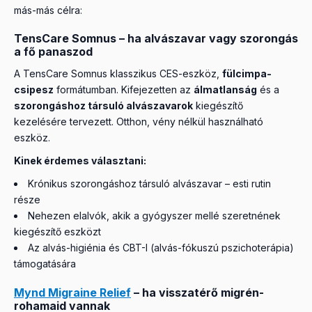
fontos tudnod:
a migrén kivizsgálása és kezelése
nem helyettesíti az életmód-elemeket. Egyensúly
jobb eredményt a kontrollhoz képest.
Amit fontos
más-más célra:
neurológus szakorvosi feladat
. Az eszközhasználatot
kedvéért: van olyan kutatás [2], amely az álmatlanság-
tudnod:
krónikus fájdalom esetén a CES nem első
mindig egyeztesd a kezelőorvosoddal – nem helyettesíti
vizsgálatok eredményeit „nem egységesnek" tartja,
TensCare Somnus – ha alvászavar vagy szorongás
választás – a fájdalomklinikai szakellátás, gyógytorna,
a roham-oldó (triptán) vagy preventív gyógyszereket.
ezért egyéni tapasztalat alapján érdemes mérlegelni.
a fő panaszod
fizioterápia és gyógyszeres kezelés sokkal erősebb
bizonyítékon alapul. A CES legfeljebb egy próbálkozás
A TensCare Somnus klasszikus CES-eszköz,
fülcimpa-
lehet, ha a fájdalom szorongáshoz vagy alvászavarhoz
csipesz
formátumban. Kifejezetten az
álmatlanság
és a
is társul.
szorongáshoz társuló alvászavarok
kiegészítő
kezelésére tervezett. Otthon, vény nélkül használható
eszköz.
Kinek érdemes választani:
Krónikus szorongáshoz társuló alvászavar – esti rutin
része
Nehezen elalvók, akik a gyógyszer mellé szeretnének
kiegészítő eszközt
Az alvás-higiénia és CBT-I (alvás-fókuszú pszichoterápia)
támogatására
Mynd Migraine Relief
– ha visszatérő migrén-
rohamaid vannak