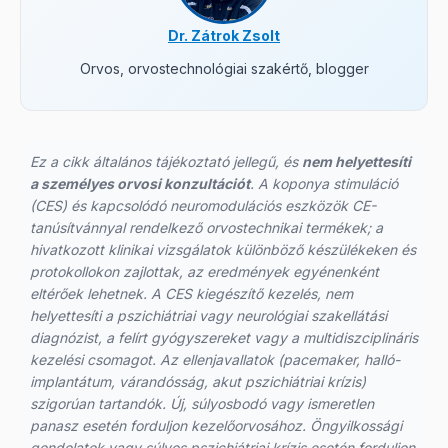
Dr. Zátrok Zsolt
Orvos, orvostechnológiai szakértő, blogger
Ez a cikk általános tájékoztató jellegű, és
nem helyettesíti
a személyes orvosi konzultációt
. A koponya stimuláció
(CES) és kapcsolódó neuromodulációs eszközök CE-
tanúsítvánnyal rendelkező orvostechnikai termékek; a
hivatkozott klinikai vizsgálatok különböző készülékeken és
protokollokon zajlottak, az eredmények egyénenként
eltérőek lehetnek. A CES kiegészítő kezelés, nem
helyettesíti a pszichiátriai vagy neurológiai szakellátási
diagnózist, a felírt gyógyszereket vagy a multidiszciplináris
kezelési csomagot. Az ellenjavallatok (pacemaker, halló-
implantátum, várandósság, akut pszichiátriai krízis)
szigorúan tartandók. Új, súlyosbodó vagy ismeretlen
panasz esetén forduljon kezelőorvosához. Öngyilkossági
gondolatok vagy súlyos pszichiátriai krízis esetén forduljon