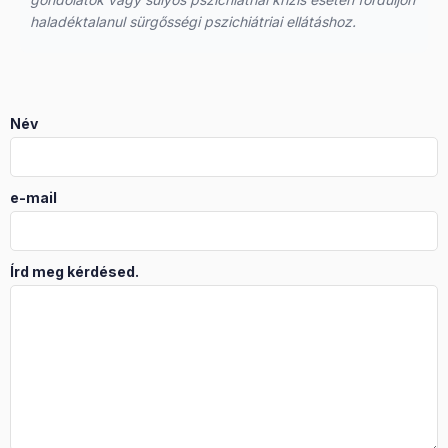
haladéktalanul sürgősségi pszichiátriai ellátáshoz.
Név
e-mail
Írd meg kérdésed.