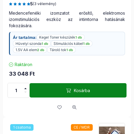
5
(3 vélemény)
Medencefenéki izomzatot erősítő, elektromos
izomstimulációs eszköz az intimtorna hatásának
fokozására.
Ár tartalma:
Kegel Toner készülék
1 db
Hüvelyi szonda
Stimulációs kábel
1 db
1 db
1.5V AA elem
Tároló tok
2 db
1 db
Raktáron
33 048
Ft
Kosárba
1 csatorna
CE / MDR