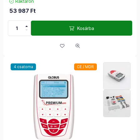
Raktáron
53 987
Ft
Kosárba
4 csatorna
CE / MDR