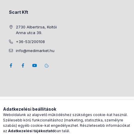
Scart Kft
2730 Albertirsa, Koltói
Anna utca 39.
+36-53/200108
info@medimarket.hu
Árukereső.hu
Adatkezelési beállítások
Weboldalunk az alapvető működéshez szükséges cookie-kat használ.
Szélesebb körű funkcionalitáshoz (marketing, statisztika, személyre
szabás) egyéb cookie-kat engedélyezhet. Részletesebb információkat
az
Adatkezelési tájékoztató
ban talál.