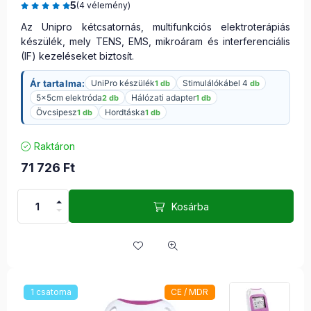
5
(4 vélemény)
Az Unipro kétcsatornás, multifunkciós elektroterápiás
készülék, mely TENS, EMS, mikroáram és interferenciális
(IF) kezeléseket biztosít.
Ár tartalma:
UniPro készülék
Stimulálókábel 4
1 db
db
5x5cm elektróda
Hálózati adapter
2 db
1 db
Övcsipesz
Hordtáska
1 db
1 db
Raktáron
71 726
Ft
Kosárba
1 csatorna
CE / MDR