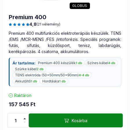
GLOBUS
Premium 400
4,8
(21 vélemény)
Premium 400 multifunkciós elektroterápiás készülék. TENS
/EMS /MCR-MENS /FES /intoforézis. Speciális programok:
futás, sífutás, küzdősport, tenisz, labdarúgás,
kerékpározás. 4 csatorna, akkumulátoros.
Ár tartalma:
Premium 400 készülék
Színes kábel
1 db
4 db
Szürke kábel
2 db
TENS elektróda (50x50mm/50x90mm)
4-4 db
Akkutöltő
Hordtáska
1 db
1 db
Raktáron
157 545
Ft
Kosárba