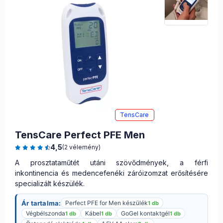
TensCare
TensCare Perfect PFE Men
4,5
(2 vélemény)
A prosztataműtét utáni szövődmények, a férfi
inkontinencia és medencefenéki záróizomzat erősítésére
specializált készülék.
Ár tartalma:
Perfect PFE for Men készülék
1 db
Végbélszonda
Kábel
GoGel kontaktgél
1 db
1 db
1 db