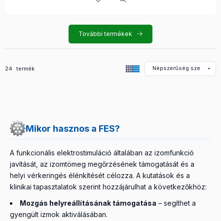
További termékek
Összes termék a kategóriában
24
termék
Mikor hasznos a FES?
A funkcionális elektrostimuláció általában az izomfunkció
javítását, az izomtömeg megőrzésének támogatását és a
helyi vérkeringés élénkítését célozza. A kutatások és a
klinikai tapasztalatok szerint hozzájárulhat a következőkhöz:
Mozgás helyreállításának támogatása
– segíthet a
gyengült izmok aktiválásában.