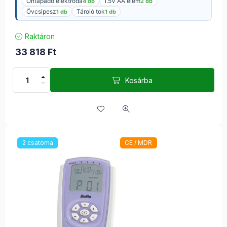
Öntapadó elektróda
1.5V AA elem
4 db
2 db
Övcsipesz
Tároló tok
1 db
1 db
Raktáron
33 818
Ft
Kosárba
2 csatorna
CE / MDR