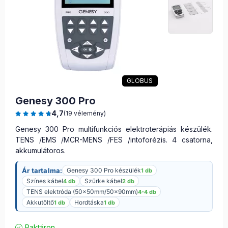
GLOBUS
Genesy 300 Pro
4,7
(19 vélemény)
Genesy 300 Pro multifunkciós elektroterápiás készülék.
TENS /EMS /MCR-MENS /FES /intoforézis. 4 csatorna,
akkumulátoros.
Ár tartalma:
Genesy 300 Pro készülék
1 db
Színes kábel
Szürke kábel
4 db
2 db
TENS elektróda (50x50mm/50x90mm)
4-4 db
Akkutöltő
Hordtáska
1 db
1 db
Raktáron