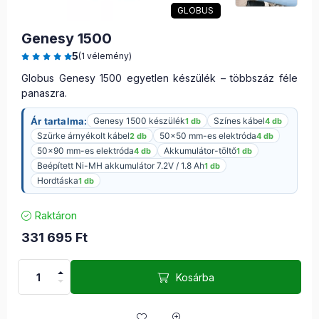
GLOBUS
Genesy 1500
5
(1 vélemény)
Globus Genesy 1500 egyetlen készülék – többszáz féle
panaszra.
Ár tartalma:
Genesy 1500 készülék
Színes kábel
1 db
4 db
Szürke árnyékolt kábel
50×50 mm-es elektróda
2 db
4 db
50×90 mm-es elektróda
Akkumulátor-töltő
4 db
1 db
Beépített Ni-MH akkumulátor 7.2V / 1.8 Ah
1 db
Hordtáska
1 db
Raktáron
331 695
Ft
Kosárba