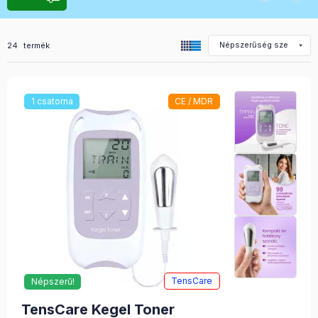
Összes termék a kategóriában
24
termék
1 csatorna
CE / MDR
TensCare
Népszerű!
TensCare Kegel Toner