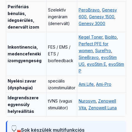
Perifériás
Szelektív
PeroBravo
,
Genesy
bénulás,
ingeráram
600
,
Genesy 1500
,
idegsérülés,
(denervált)
Genesy 3000
denervált izom
Kegel Toner
,
Biolito
,
Perfect PFE for
Inkontinencia,
FES / EMS /
women
,
SurePro
,
medencefenéki
ETS /
SineBravo
,
evoStim
izomgyengeség
biofeedback
UG
,
evoStim E
,
evoStim
P
Nyelési zavar
speciális
Ami Life
,
Ami-Pro
(dysphagia)
izomstimulátor
Idegrendszere
tVNS (vagus
Nurosym
,
Zenowell
egyensúly
stimulátor)
Vita
,
Zenowell Luna
helyreállítás
Sok készülék multifunkciós