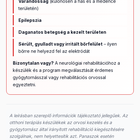
Várandósság
(különösen a has és a medence
területén)
Epilepszia
Daganatos betegség a kezelt területen
Sérült, gyulladt vagy irritált bőrfelület
– ilyen
bőrre ne helyezd fel az elektródát
Bizonytalan vagy?
A neurológiai rehabilitációhoz a
készülék és a program megválasztását érdemes
gyógytornásszal vagy rehabilitációs orvossal
egyeztetni.
A leírásban szereplő információk tájékoztató jellegűek. Az
otthoni terápiás készülékek az orvosi kezelés és a
gyógytornász által irányított rehabilitáció kiegészítésére
szolgálnak, nem helyettesítik azt. Panaszok esetén