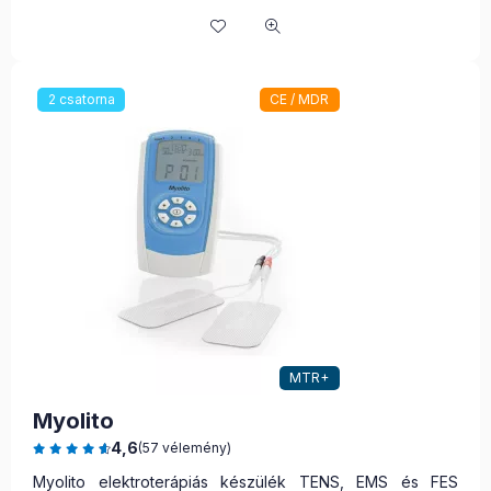
2 csatorna
CE / MDR
MTR+
Myolito
4,6
(57 vélemény)
Myolito elektroterápiás készülék TENS, EMS és FES