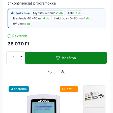
(inkontinencia) programokkal
Ár tartalma:
Myolito készülék
Kábel
1 db
2 db
Elektróda 40×40 mm
Elektróda 40×80 mm
4 db
4 db
9V elem
1 db
Raktáron
38 070
Ft
Kosárba
4 csatorna
CE / MDR