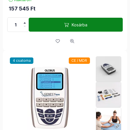
157 545
Ft
Kosárba
4 csatorna
CE / MDR