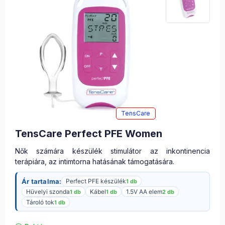
TensCare
TensCare Perfect PFE Women
Nők számára készülék stimulátor az inkontinencia
terápiára, az intimtorna hatásának támogatására.
Ár tartalma:
Perfect PFE készülék
1 db
Hüvelyi szonda
Kábel
1.5V AA elem
1 db
1 db
2 db
Tároló tok
1 db