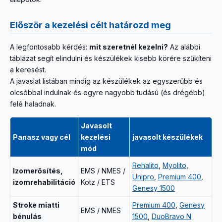
Először a kezelési célt határozd meg
A legfontosabb kérdés:
mit szeretnél kezelni?
Az alábbi
táblázat segít elindulni és készülékek kisebb körére szűkíteni
a keresést.
A javaslat listában mindig az készülékek az egyszerűbb és
olcsóbbal indulnak és egyre nagyobb tudású (és drégébb)
felé haladnak.
Javasolt
Panasz vagy cél
kezelési
javasolt készülékek
mód
Rehalito
,
Myolito
,
Izomerősítés,
EMS / NMES /
Unipro
,
Premium 400
,
izomrehabilitáció
Kotz / ETS
Genesy 1500
Stroke miatti
Premium 400
,
Genesy
EMS / NMES
bénulás
1500
,
DuoBravo N