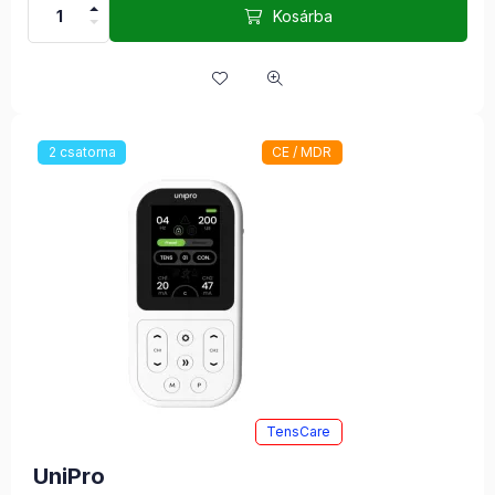
Kosárba
2 csatorna
CE / MDR
TensCare
UniPro