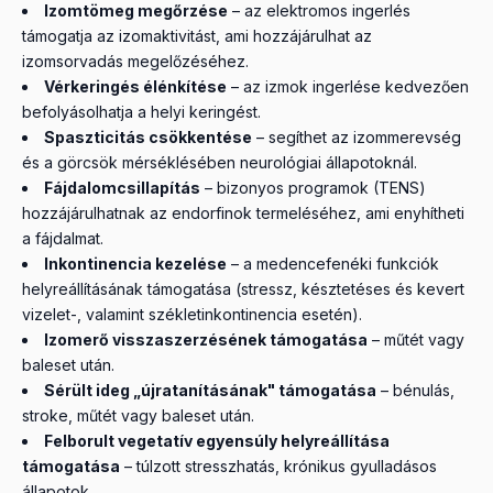
Izomtömeg megőrzése
– az elektromos ingerlés
támogatja az izomaktivitást, ami hozzájárulhat az
izomsorvadás megelőzéséhez.
Vérkeringés élénkítése
– az izmok ingerlése kedvezően
befolyásolhatja a helyi keringést.
Spaszticitás csökkentése
– segíthet az izommerevség
és a görcsök mérséklésében neurológiai állapotoknál.
Fájdalomcsillapítás
– bizonyos programok (TENS)
hozzájárulhatnak az endorfinok termeléséhez, ami enyhítheti
a fájdalmat.
Inkontinencia kezelése
– a medencefenéki funkciók
helyreállításának támogatása (stressz, késztetéses és kevert
vizelet-, valamint székletinkontinencia esetén).
Izomerő visszaszerzésének támogatása
– műtét vagy
baleset után.
Sérült ideg „újratanításának" támogatása
– bénulás,
stroke, műtét vagy baleset után.
Felborult vegetatív egyensúly helyreállítása
támogatása
– túlzott stresszhatás, krónikus gyulladásos
állapotok.