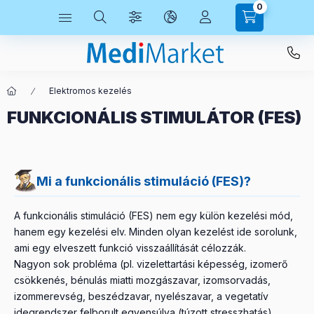
0
Elektromos kezelés
FUNKCIONÁLIS STIMULÁTOR (FES)
Mi a funkcionális stimuláció (FES)?
A funkcionális stimuláció (FES) nem egy külön kezelési mód,
hanem egy kezelési elv. Minden olyan kezelést ide sorolunk,
ami egy elveszett funkció visszaállítását célozzák.
Nagyon sok probléma (pl. vizelettartási képesség, izomerő
csökkenés, bénulás miatti mozgászavar, izomsorvadás,
izommerevség, beszédzavar, nyelészavar, a vegetatív
idegrendszer felborult egyensúlya (túzott stresszhatás)