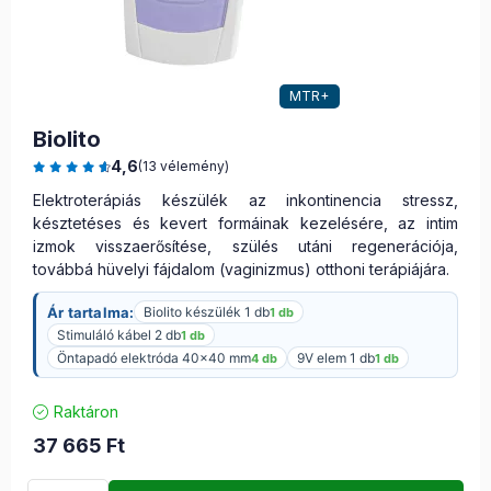
MTR+
Biolito
4,6
(13 vélemény)
Elektroterápiás készülék az inkontinencia stressz,
késztetéses és kevert formáinak kezelésére, az intim
izmok visszaerősítése, szülés utáni regenerációja,
továbbá hüvelyi fájdalom (vaginizmus) otthoni terápiájára.
Ár tartalma:
Biolito készülék 1 db
1 db
Stimuláló kábel 2 db
1 db
Öntapadó elektróda 40×40 mm
9V elem 1 db
4 db
1 db
Raktáron
37 665
Ft