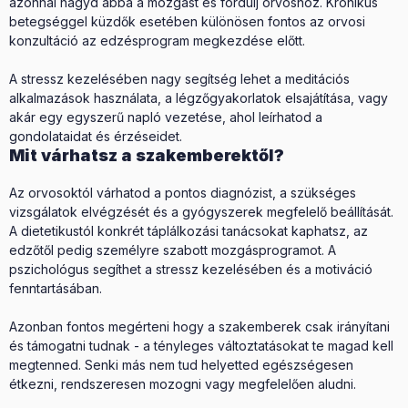
azonnal hagyd abba a mozgást és fordulj orvoshoz. Krónikus
betegséggel küzdők esetében különösen fontos az orvosi
konzultáció az edzésprogram megkezdése előtt.
A stressz kezelésében nagy segítség lehet a meditációs
alkalmazások használata, a légzőgyakorlatok elsajátítása, vagy
akár egy egyszerű napló vezetése, ahol leírhatod a
gondolataidat és érzéseidet.
Mit várhatsz a szakemberektől?
Az orvosoktól várhatod a pontos diagnózist, a szükséges
vizsgálatok elvégzését és a gyógyszerek megfelelő beállítását.
A dietetikustól konkrét táplálkozási tanácsokat kaphatsz, az
edzőtől pedig személyre szabott mozgásprogramot. A
pszichológus segíthet a stressz kezelésében és a motiváció
fenntartásában.
Azonban fontos megérteni hogy a szakemberek csak irányítani
és támogatni tudnak - a tényleges változtatásokat te magad kell
megtenned. Senki más nem tud helyetted egészségesen
étkezni, rendszeresen mozogni vagy megfelelően aludni.