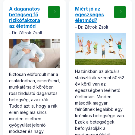
A daganatos
Miért jó az
betegség fő
egészséges
rizikófaktora
életmód?
az életmód
Dr. Zátrok Zsolt
Dr. Zátrok Zsolt
Hazánkban az aktuális
Biztosan előfordult már a
statisztikák szerint 50-52
családodban, ismerőseid,
év körül van az
munkatársaid körében
egészségben leélhető
rosszindulatú daganatos
élettartam. Minden
betegség, azaz rák.
második magyar
Tudod azt is, hogy a rák
felnőttnek legalább egy
ellen még ma sincs
krónikus betegsége van.
minden esetben
Ezek a betegségek
gyógyulást jelentő
befolyásolják a
módszer és nagy
mindennapi életét,