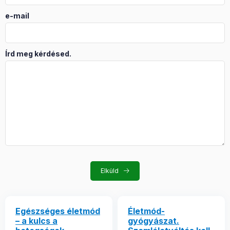
e-mail
Írd meg kérdésed.
Elküld
Egészséges életmód
Életmód-
– a kulcs a
gyógyászat.