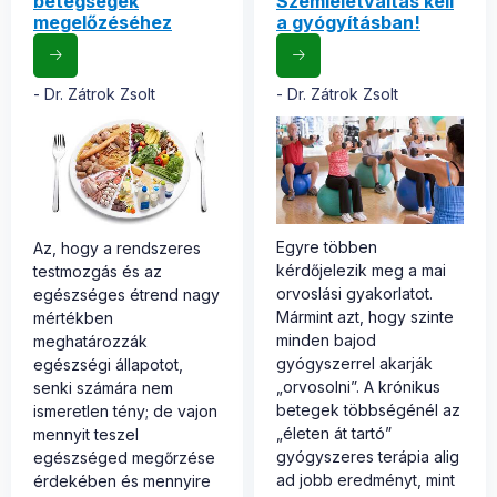
betegségek
Szemléletváltás kell
megelőzéséhez
a gyógyításban!
Dr. Zátrok Zsolt
Dr. Zátrok Zsolt
Egyre többen
Az, hogy a rendszeres
kérdőjelezik meg a mai
testmozgás és az
orvoslási gyakorlatot.
egészséges étrend nagy
Mármint azt, hogy szinte
mértékben
minden bajod
meghatározzák
gyógyszerrel akarják
egészségi állapotot,
„orvosolni”. A krónikus
senki számára nem
betegek többségénél az
ismeretlen tény; de vajon
„életen át tartó”
mennyit teszel
gyógyszeres terápia alig
egészséged megőrzése
ad jobb eredményt, mint
érdekében és mennyire