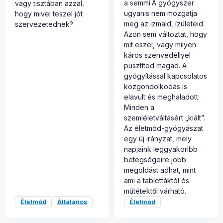
a semmi.A gyógyszer
vagy tisztában azzal,
ugyanis nem mozgatja
hogy mivel teszel jót
meg az izmaid, ízületeid.
szervezetednek?
Azon sem változtat, hogy
mit eszel, vagy milyen
káros szenvedéllyel
pusztítod magad. A
gyógyítással kapcsolatos
közgondolkodás is
elavult és meghaladott.
Minden a
szemléletváltásért „kiált”.
Az életmód-gyógyászat
egy új irányzat, mely
napjaink leggyakoribb
betegségeire jobb
megoldást adhat, mint
ami a tablettáktól és
műtétektől várható.
Életmód
Általános
Életmód