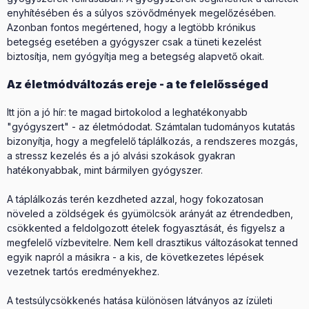
enyhítésében és a súlyos szövődmények megelőzésében.
Azonban fontos megértened, hogy a legtöbb krónikus
betegség esetében a gyógyszer csak a tüneti kezelést
biztosítja, nem gyógyítja meg a betegség alapvető okait.
Az életmódváltozás ereje - a te felelősséged
Itt jön a jó hír: te magad birtokolod a leghatékonyabb
"gyógyszert" - az életmódodat. Számtalan tudományos kutatás
bizonyítja, hogy a megfelelő táplálkozás, a rendszeres mozgás,
a stressz kezelés és a jó alvási szokások gyakran
hatékonyabbak, mint bármilyen gyógyszer.
A táplálkozás terén kezdheted azzal, hogy fokozatosan
növeled a zöldségek és gyümölcsök arányát az étrendedben,
csökkented a feldolgozott ételek fogyasztását, és figyelsz a
megfelelő vízbevitelre. Nem kell drasztikus változásokat tenned
egyik napról a másikra - a kis, de következetes lépések
vezetnek tartós eredményekhez.
A testsúlycsökkenés hatása különösen látványos az ízületi