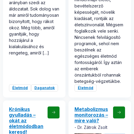
arányban szedi az
bevételszerző
áldozatait. Sok dolog van
képességét, növelik
már amiről tudományosan
kiadásait, rontják az
bizonyított, hogy rákot
életszínvonalát. Mégsem
okoz. Még több, amiről
foglalkozik vele senki.
gyanítják, hogy
Nincsenek felvilágosító
hozzájárul a
programok, sehol nem
kialakulásához és
beszélnek az
rengeteg, amiről […]
egészséges életmód
fontosságáról. Így aztán
az emberek
önszántukból rohannak
betegség-végzetükbe.
Életmód
Daganatok
Életmód
Krónikus
Metabolizmus
gyulladás –
monitorozás –
okát az
mire való?
életmódodban
Dr. Zátrok Zsolt
keresd!