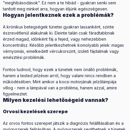
"meghibásodások". Ez nem a te hibád - gyakran senki sem
tanított meg minket arra, hogyan éljünk egészségesen.
Hogyan jelentkeznek ezek a problémák?
A krónikus betegségek tünetei gyakran lassanként, szinte
észrevétlenül alakulnak ki. Eleinte talán csak fáradtabbnak
érzed magad, időnként fáj a fejed, vagy nehezebben
koncentrálsz. Később jelentkezhetnek komolyabb jelek: magas
vérnyomás, emelkedett vércukorszint, ízületi fájdalmak vagy
emésztési problémák.
Fontos tudnod, hogy ezek a tünetek nem önálló problémák,
hanem a tested jelzései arról, hogy valami nincs rendben a
működésében. Mint amikor a kocsi motorjának jelzőlámpája
villog - nem a lámpával van a probléma, hanem azzal, amire
figyelmeztet.
Milyen kezelési lehetőségeid vannak?
Orvosi kezelések szerepe
Az orvos fontos szerepet játszik a diagnózis felállításában és a
gyógyszerek felírásában. A gyógyszerek segíthetnek a tünetek