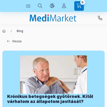
0
Blog
Vissza
Krónikus betegségek gyötörnek. Kitől
várhatom az állapotom javítását?