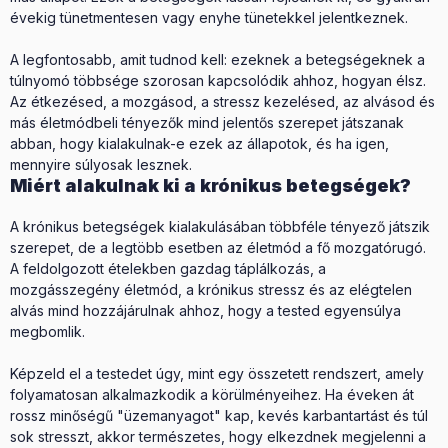
évekig tünetmentesen vagy enyhe tünetekkel jelentkeznek.
A legfontosabb, amit tudnod kell: ezeknek a betegségeknek a
túlnyomó többsége szorosan kapcsolódik ahhoz, hogyan élsz.
Az étkezésed, a mozgásod, a stressz kezelésed, az alvásod és
más életmódbeli tényezők mind jelentős szerepet játszanak
abban, hogy kialakulnak-e ezek az állapotok, és ha igen,
mennyire súlyosak lesznek.
Miért alakulnak ki a krónikus betegségek?
A krónikus betegségek kialakulásában többféle tényező játszik
szerepet, de a legtöbb esetben az életmód a fő mozgatórugó.
A feldolgozott ételekben gazdag táplálkozás, a
mozgásszegény életmód, a krónikus stressz és az elégtelen
alvás mind hozzájárulnak ahhoz, hogy a tested egyensúlya
megbomlik.
Képzeld el a testedet úgy, mint egy összetett rendszert, amely
folyamatosan alkalmazkodik a körülményeihez. Ha éveken át
rossz minőségű "üzemanyagot" kap, kevés karbantartást és túl
sok stresszt, akkor természetes, hogy elkezdnek megjelenni a