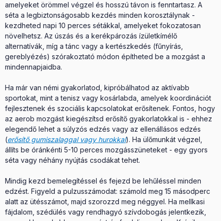
amelyeket örömmel végzel és hosszú távon is fenntartasz. A
séta a legbiztonságosabb kezdés minden korosztálynak -
kezdheted napi 10 perces sétákkal, amelyeket fokozatosan
növelhetsz. Az úszás és a kerékpározás ízületkímélő
alternatívák, míg a tánc vagy a kertészkedés (fűnyírás,
gereblyézés) szórakoztató módon építheted be a mozgást a
mindennapjaidba.
Ha már van némi gyakorlatod, kipróbálhatod az aktívabb
sportokat, mint a tenisz vagy kosárlabda, amelyek koordinációt
fejlesztenek és szociális kapcsolatokat erősítenek. Fontos, hogy
az aerob mozgást kiegészítsd erősítő gyakorlatokkal is - ehhez
elegendő lehet a súlyzós edzés vagy az ellenállásos edzés
(
erősítő gumiszalaggal vagy hurokkal
). Ha ülőmunkát végzel,
állíts be óránkénti 5-10 perces mozgásszüneteket - egy gyors
séta vagy néhány nyújtás csodákat tehet.
Mindig kezd bemelegítéssel és fejezd be lehűléssel minden
edzést. Figyeld a pulzusszámodat: számold meg 15 másodperc
alatt az ütésszámot, majd szorozzd meg néggyel. Ha mellkasi
fájdalom, szédülés vagy rendhagyó szívdobogás jelentkezik,