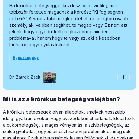
Ha krónikus betegséggel küzdesz, valószínűleg már
többször feltetted magadnak a kérdést: "Ki fog segíteni
nekem?" A válasz talán meglepő lehet, de a legfontosabb
személy, aki valóban segíthet, te magad vagy. Ez nem azt
jelenti, hogy egyedül kell megküzdened minden
problémával, hanem hogy te vagy az, aki a kezedben
tarthatod a gyógyulás kulcsát.
Egészségügy
Dr. Zátrok Zsolt
Mi is az a krónikus betegség valójában?
A krónikus betegségek olyan állapotok, amelyek hosszabb
ideig, gyakran éveken vagy évtizedeken át tartanak. Idetartozik
a cukorbetegség, a magas vérnyomás, a szívbetegségek, az
ízületi gyulladás, egyes emésztőszervi problémák és még sok
más állapot. Ezek a betegségek lassan fejlődnek ki, és gyakran