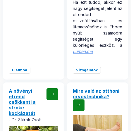
Ha ezt tudod, akkor ez
nagy segítséget jelent az
étrended
összeállításában és
ütemezéséhez is. Ebben
nyújt számodra
segítséget egy
különleges eszköz, a
Lumen.me
.
Életmód
Vizsgálatok
A növényi
Mire való az otthoni
étrend
orvostechnika?
csökkenti a
stroke
kockázatát
Dr. Zátrok Zsolt