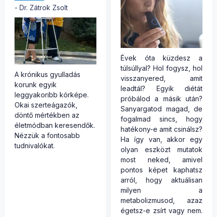
Dr. Zátrok Zsolt
Évek óta küzdesz a
túlsúllyal? Hol fogysz, hol
A krónikus gyulladás
visszanyered, amit
korunk egyik
leadtál? Egyik diétát
leggyakoribb kórképe.
próbálod a másik után?
Okai szerteágazók,
Sanyargatod magad, de
döntő mértékben az
fogalmad sincs, hogy
életmódban keresendők.
hatékony-e amit csinálsz?
Nézzük a fontosabb
Ha így van, akkor egy
tudnivalókat.
olyan eszközt mutatok
most neked, amivel
pontos képet kaphatsz
arról, hogy aktuálisan
milyen a
metabolizmusod, azaz
égetsz-e zsírt vagy nem.