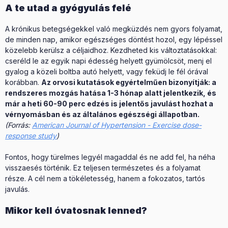
A te utad a gyógyulás felé
A krónikus betegségekkel való megküzdés nem gyors folyamat,
de minden nap, amikor egészséges döntést hozol, egy lépéssel
közelebb kerülsz a céljaidhoz. Kezdheted kis változtatásokkal:
cseréld le az egyik napi édesség helyett gyümölcsöt, menj el
gyalog a közeli boltba autó helyett, vagy feküdj le fél órával
korábban.
Az orvosi kutatások egyértelműen bizonyítják: a
rendszeres mozgás hatása 1-3 hónap alatt jelentkezik, és
már a heti 60-90 perc edzés is jelentős javulást hozhat a
vérnyomásban és az általános egészségi állapotban.
(Forrás:
American Journal of Hypertension - Exercise dose-
response study
)
Fontos, hogy türelmes legyél magaddal és ne add fel, ha néha
visszaesés történik. Ez teljesen természetes és a folyamat
része. A cél nem a tökéletesség, hanem a fokozatos, tartós
javulás.
Mikor kell óvatosnak lenned?