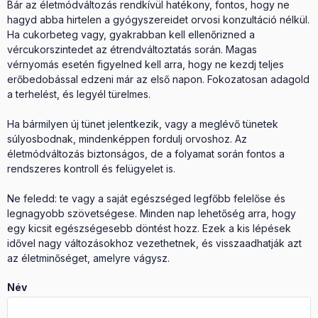
Bár az életmódváltozás rendkívül hatékony, fontos, hogy ne
hagyd abba hirtelen a gyógyszereidet orvosi konzultáció nélkül.
Ha cukorbeteg vagy, gyakrabban kell ellenőrizned a
vércukorszintedet az étrendváltoztatás során. Magas
vérnyomás esetén figyelned kell arra, hogy ne kezdj teljes
erőbedobással edzeni már az első napon. Fokozatosan adagold
a terhelést, és legyél türelmes.
Ha bármilyen új tünet jelentkezik, vagy a meglévő tünetek
súlyosbodnak, mindenképpen fordulj orvoshoz. Az
életmódváltozás biztonságos, de a folyamat során fontos a
rendszeres kontroll és felügyelet is.
Ne feledd: te vagy a saját egészséged legfőbb felelőse és
legnagyobb szövetségese. Minden nap lehetőség arra, hogy
egy kicsit egészségesebb döntést hozz. Ezek a kis lépések
idővel nagy változásokhoz vezethetnek, és visszaadhatják azt
az életminőséget, amelyre vágysz.
Név