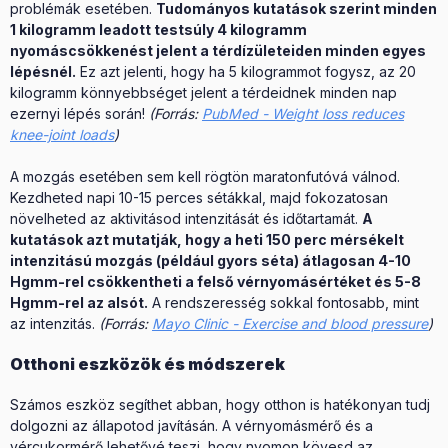
problémák esetében.
Tudományos kutatások szerint minden
1 kilogramm leadott testsúly 4 kilogramm
nyomáscsökkenést jelent a térdízületeiden minden egyes
lépésnél.
Ez azt jelenti, hogy ha 5 kilogrammot fogysz, az 20
kilogramm könnyebbséget jelent a térdeidnek minden nap
ezernyi lépés során!
(Forrás:
PubMed - Weight loss reduces
knee-joint loads
)
A mozgás esetében sem kell rögtön maratonfutóvá válnod.
Kezdheted napi 10-15 perces sétákkal, majd fokozatosan
növelheted az aktivitásod intenzitását és időtartamát.
A
kutatások azt mutatják, hogy a heti 150 perc mérsékelt
intenzitású mozgás (például gyors séta) átlagosan 4-10
Hgmm-rel csökkentheti a felső vérnyomásértéket és 5-8
Hgmm-rel az alsót.
A rendszeresség sokkal fontosabb, mint
az intenzitás.
(Forrás:
Mayo Clinic - Exercise and blood pressure
)
Otthoni eszközök és módszerek
Számos eszköz segíthet abban, hogy otthon is hatékonyan tudj
dolgozni az állapotod javításán. A vérnyomásmérő és a
vércukormérő lehetővé teszi, hogy nyomon kövesd az