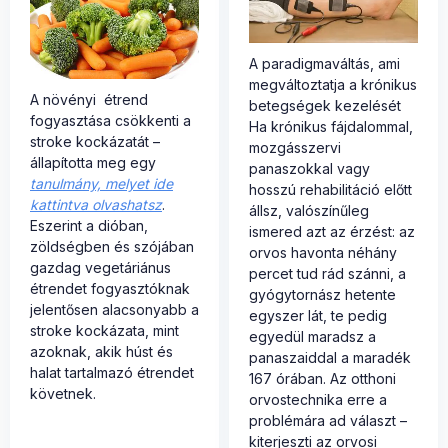
A paradigmaváltás, ami
megváltoztatja a krónikus
A növényi étrend
betegségek kezelését
fogyasztása csökkenti a
Ha krónikus fájdalommal,
stroke kockázatát –
mozgásszervi
állapította meg egy
panaszokkal vagy
tanulmány, melyet ide
hosszú rehabilitáció előtt
kattintva olvashatsz
.
állsz, valószínűleg
Eszerint a dióban,
ismered azt az érzést: az
zöldségben és szójában
orvos havonta néhány
gazdag vegetáriánus
percet tud rád szánni, a
étrendet fogyasztóknak
gyógytornász hetente
jelentősen alacsonyabb a
egyszer lát, te pedig
stroke kockázata, mint
egyedül maradsz a
azoknak, akik húst és
panaszaiddal a maradék
halat tartalmazó étrendet
167 órában. Az otthoni
követnek.
orvostechnika erre a
problémára ad választ –
kiterjeszti az orvosi