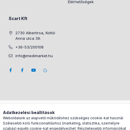
Elérhetőségek
Scart Kft
2730 Albertirsa, Koltói
Anna utca 39.
+36-53/200108
info@medimarket.hu
Árukereső.hu
Adatkezelési beállítások
Weboldalunk az alapvető működéshez szükséges cookie-kat használ.
Szélesebb körű funkcionalitáshoz (marketing, statisztika, személyre
szabás) egyéb cookie-kat engedélyezhet. Részletesebb információkat